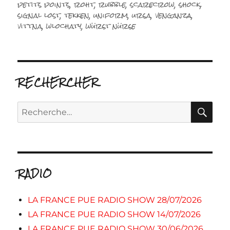
petits points
,
roht
,
rubble
,
scarecrow
,
shock
,
signal lost
,
tekken
,
uniform
,
ursa
,
venganza
,
vittna
,
wlochaty
,
würst nürse
RECHERCHER
RE
Recherche
pour :
RADIO
LA FRANCE PUE RADIO SHOW 28/07/2026
LA FRANCE PUE RADIO SHOW 14/07/2026
LA FRANCE PUE RADIO SHOW 30/06/2026