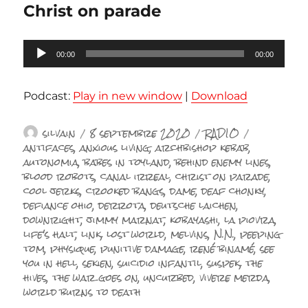
Christ on parade
Lecteur
00:00
00:00
audio
Podcast:
Play in new window
|
Download
Auteur
Publié
Catégories
Étiquette
silvain
8 septembre 2020
RADIO
le
antifaces
,
anxious living
,
archbishop kebab
,
autonomia
,
babes in toyland
,
behind enemy lines
,
blood robots
,
canal irreal
,
christ on parade
,
cool jerks
,
crooked bangs
,
dame
,
deaf chonky
,
defiance ohio
,
derrota
,
deutsche laichen
,
downright
,
jimmy marnat
,
kobayashi
,
la piovra
,
life's halt
,
link
,
lost world
,
melvins
,
N.N.
,
peeping
tom
,
physique
,
punitive damage
,
rené binamé
,
see
you in hell
,
sekien
,
suicidio infantil
,
suspek
,
the
hives
,
the war goes on
,
uncurbed
,
vivere merda
,
world burns to death