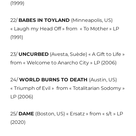
(1999)
22/
BABES IN TOYLAND
(Minneapolis, US)
« Laugh my Head Off » from « To Mother » LP
(1991)
23/
UNCURBED
(Avesta, Suède) « A Gift to Life »
from « Welcome to Anarcho City » LP (2006)
24/
WORLD BURNS TO DEATH
(Austin, US)
« Triumph of Evil » from « Totalitarian Sodomy »
LP (2006)
25/
DAME
(Boston, US) « Ersatz » from « s/t » LP
(2020)