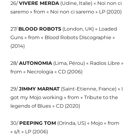
26/
VIVERE MERDA
(Udine, Italie) « Noi non ci
saremo » from « Noi non ci saremo » LP (2020)
27/
BLOOD ROBOTS
(London, UK) « Loaded
Guns » from « Blood Robots Discographie »
(2014)
28/
AUTONOMIA
(Lima, Pérou) « Radios Libre »
from « Necrologia » CD (2006)
29/
JIMMY MARNAT
(Saint-Etienne, France) « I
got my Mojo working » from « Tribute to the
legends of Blues » CD (2020)
30/
PEEPING TOM
(Orinda, US) « Mojo » from
« s/t » LP (2006)