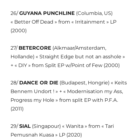
26/
GUYANA PUNCHLINE
(Columbia, US)
« Better Off Dead » from « Irritainment » LP
(2000)
27/
BETERCORE
(Alkmaar/Amsterdam,
Hollande) « Straight Edge but not an asshole »
+ « DIY » from Split EP w/Point of Few (2000)
28/
DANCE OR DIE
(Budapest, Hongrie) « Keits
Bennem Undort ! » + « Modernisation my Ass,
Progress my Hole » from split EP with P.F.A.
(2011)
29/
SIAL
(Singapour) « Wanita » from « Tari
Pemusnah Kuasa » LP (2020)