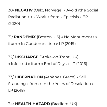
30/
NEGATIV
(Oslo, Norvège) « Avoid (the Social
Radiation » + « Work » from « Epicrisis » EP
(2020)
31/
PANDEMIX
(Boston, US) « No Monuments »
from « In Condemnation » LP (2019)
32/
DISCHARGE
(Stoke-on-Trent, UK)
« Infected » from « End of Days » LP (2016)
33/
HIBERNATION
(Athènes, Grèce) « Still
Standing » from « In the Years of Desolation »
LP (2018)
34/
HEALTH HAZARD
(Bradford, UK)