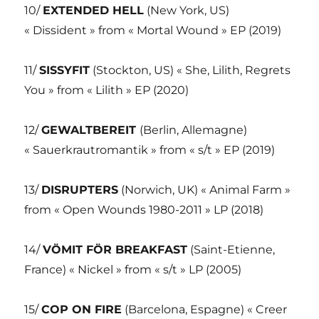
10/
EXTENDED HELL
(New York, US)
« Dissident » from « Mortal Wound » EP (2019)
11/
SISSYFIT
(Stockton, US) « She, Lilith, Regrets
You » from « Lilith » EP (2020)
12/
GEWALTBEREIT
(Berlin, Allemagne)
« Sauerkrautromantik » from « s/t » EP (2019)
13/
DISRUPTERS
(Norwich, UK) « Animal Farm »
from « Open Wounds 1980-2011 » LP (2018)
14/
VÖMIT FÖR BREAKFAST
(Saint-Etienne,
France) « Nickel » from « s/t » LP (2005)
15/
COP ON FIRE
(Barcelona, Espagne) « Creer