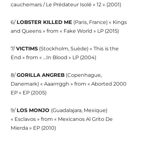
cauchemars / Le Prédateur Isolé » 12 » (2001)
6/
LOBSTER KILLED ME
(Paris, France) « Kings
and Queens » from « Fake World » LP (2015)
7/
VICTIMS
(Stockholm, Suède) « This is the
End » from « …In Blood » LP (2004)
8/
GORILLA ANGREB
(Copenhague,
Danemark) « Aaarrrggh » from « Aborted 2000
EP » EP (2005)
9/
LOS MONJO
(Guadalajara, Mexique)
« Esclavos » from « Mexicanos Al Grito De
Mierda » EP (2010)