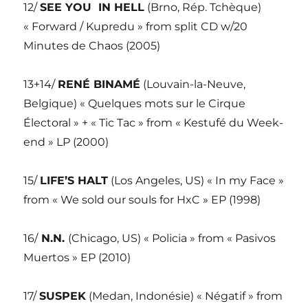
12/
SEE YOU IN HELL
(Brno, Rép. Tchèque)
« Forward / Kupredu » from split CD w/20
Minutes de Chaos (2005)
13+14/
RENÉ BINAMÉ
(Louvain-la-Neuve,
Belgique) « Quelques mots sur le Cirque
Électoral » + « Tic Tac » from « Kestufé du Week-
end » LP (2000)
15/
LIFE’S HALT
(Los Angeles, US) « In my Face »
from « We sold our souls for HxC » EP (1998)
16/
N.N.
(Chicago, US) « Policia » from « Pasivos
Muertos » EP (2010)
17/
SUSPEK
(Medan, Indonésie) « Négatif » from