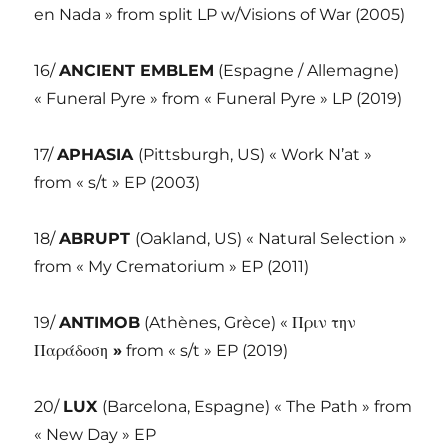
en Nada » from split LP w/Visions of War (2005)
16/
ANCIENT EMBLEM
(Espagne / Allemagne)
« Funeral Pyre » from « Funeral Pyre » LP (2019)
17/
APHASIA
(Pittsburgh, US) « Work N’at »
from « s/t » EP (2003)
18/
ABRUPT
(Oakland, US) « Natural Selection »
from « My Crematorium » EP (2011)
19/
ANTIMOB
(Athènes, Grèce) « Πριν την
Παράδοση
»
from « s/t » EP (2019)
20/
LUX
(Barcelona, Espagne) « The Path » from
« New Day » EP