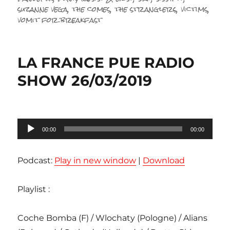
suzanne vega
,
the comes
,
the stranglers
,
victims
,
vomit for breakfast
LA FRANCE PUE RADIO
SHOW 26/03/2019
Lecteur
00:00
00:00
audio
Podcast:
Play in new window
|
Download
Playlist :
Coche Bomba (F) / Wlochaty (Pologne) / Alians