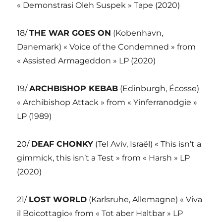
« Demonstrasi Oleh Suspek » Tape (2020)
18/
THE WAR GOES ON
(Kobenhavn,
Danemark) « Voice of the Condemned » from
« Assisted Armageddon » LP (2020)
19/
ARCHBISHOP KEBAB
(Edinburgh, Écosse)
« Archibishop Attack » from « Yinferranodgie »
LP (1989)
20/
DEAF CHONKY
(Tel Aviv, Israël) « This isn’t a
gimmick, this isn’t a Test » from « Harsh » LP
(2020)
21/
LOST WORLD
(Karlsruhe, Allemagne) « Viva
il Boicottagio« from « Tot aber Haltbar » LP