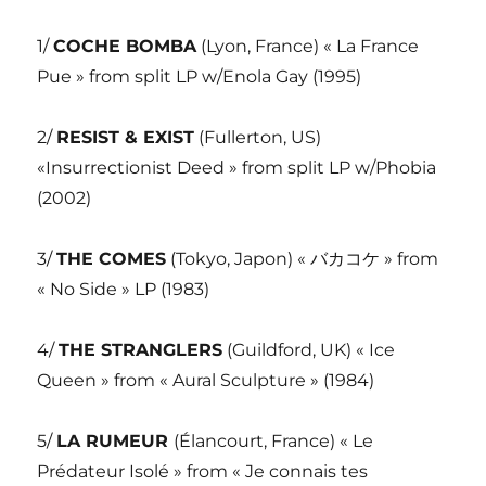
1/
COCHE BOMBA
(Lyon, France) « La France
Pue » from split LP w/Enola Gay (1995)
2/
RESIST & EXIST
(Fullerton, US)
«Insurrectionist Deed » from split LP w/Phobia
(2002)
3/
THE COMES
(Tokyo, Japon) « バカコケ » from
« No Side » LP (1983)
4/
THE STRANGLERS
(Guildford, UK) « Ice
Queen » from « Aural Sculpture » (1984)
5/
LA RUMEUR
(Élancourt, France) « Le
Prédateur Isolé » from « Je connais tes