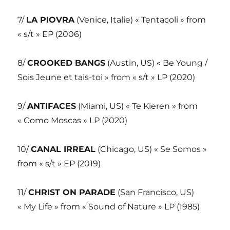
7/
LA PIOVRA
(Venice, Italie) « Tentacoli » from
« s/t » EP (2006)
8/
CROOKED BANGS
(Austin, US) « Be Young /
Sois Jeune et tais-toi » from « s/t » LP (2020)
9/
ANTIFACES
(Miami, US) « Te Kieren » from
« Como Moscas » LP (2020)
10/
CANAL IRREAL
(Chicago, US) « Se Somos »
from « s/t » EP (2019)
11/
CHRIST ON PARADE
(San Francisco, US)
« My Life » from « Sound of Nature » LP (1985)