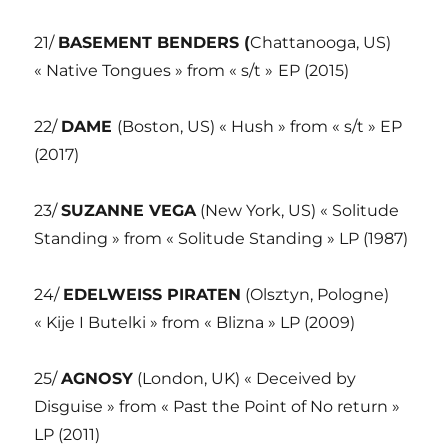
21/
BASEMENT BENDERS (
Chattanooga, US)
« Native Tongues » from « s/t »
EP (2015)
22/
DAME
(Boston, US) « Hush » from « s/t » EP
(2017)
23/
SUZANNE VEGA
(New York, US) « Solitude
Standing » from « Solitude Standing » LP (1987)
24/
EDELWEISS PIRATEN
(Olsztyn, Pologne)
« Kije I Butelki » from « Blizna » LP (2009)
25/
AGNOSY
(London, UK) « Deceived by
Disguise » from « Past the Point of No return »
LP (2011)