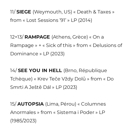
11/
SIEGE
(Weymouth, US) « Death & Taxes »
from « Lost Sessions ’91’ » LP (2014)
12+13/
RAMPAGE
(Athens, Grèce) « On a
Rampage » + « Sick of this » from « Delusions of
Dominance » LP (2023)
14/
SEE YOU IN HELL
(Brno, République
Tchèque) « Krev Teče Vždy Dolů » from « Do
Smrti A Ještě Dál » LP (2023)
15/
AUTOPSIA
(Lima, Pérou) « Columnes
Anormales » from « Sistema i Poder » LP
(1985/2023)