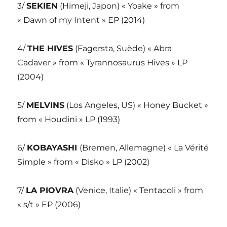
3/
SEKIEN
(Himeji, Japon) « Yoake » from
« Dawn of my Intent » EP (2014)
4/
THE HIVES
(Fagersta, Suède) « Abra
Cadaver » from « Tyrannosaurus Hives » LP
(2004)
5/
MELVINS
(Los Angeles, US) « Honey Bucket »
from « Houdini » LP (1993)
6/
KOBAYASHI
(Bremen, Allemagne) « La Vérité
Simple » from « Disko » LP (2002)
7/
LA PIOVRA
(Venice, Italie) « Tentacoli » from
« s/t » EP (2006)