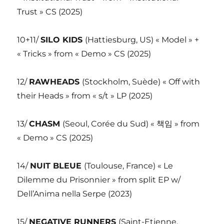
Trust » CS (2025)
10+11/
SILO KIDS
(Hattiesburg, US) « Model » +
« Tricks » from « Demo » CS (2025)
12/
RAWHEADS
(Stockholm, Suède) « Off with
their Heads » from « s/t » LP (2025)
13/
CHASM
(Seoul, Corée du Sud) « 책임 » from
« Demo » CS (2025)
14/
NUIT BLEUE
(Toulouse, France) « Le
Dilemme du Prisonnier » from split EP w/
Dell’Anima nella Serpe (2023)
15/
NEGATIVE RUNNERS
(Saint-Etienne,