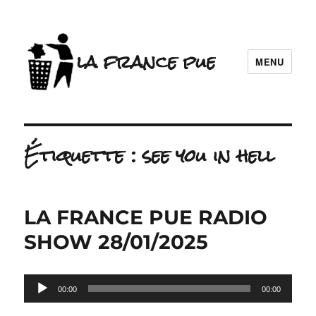
la france pue
MENU
Étiquette :
see you in hell
LA FRANCE PUE RADIO
SHOW 28/01/2025
Lecteur
00:00
00:00
audio