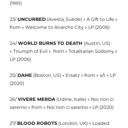
(1991)
23/
UNCURBED
(Avesta, Suède) « A Gift to Life »
from « Welcome to Anarcho City » LP (2006)
24/
WORLD BURNS TO DEATH
(Austin, US)
« Triumph of Evil » from « Totalitarian Sodomy »
LP (2006)
25/
DAME
(Boston, US) « Ersatz » from « s/t » LP
(2020)
26/
VIVERE MERDA
(Udine, Italie) « Noi non ci
saremo » from « Noi non ci saremo » LP (2020)
27/
BLOOD ROBOTS
(London, UK) « Loaded