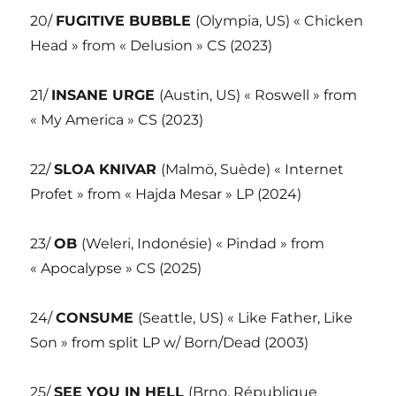
20/
FUGITIVE BUBBLE
(Olympia, US) « Chicken
Head » from « Delusion » CS (2023)
21/
INSANE URGE
(Austin, US) « Roswell » from
« My America » CS (2023)
22/
SLOA KNIVAR
(Malmö, Suède) « Internet
Profet » from « Hajda Mesar » LP (2024)
23/
OB
(Weleri, Indonésie) « Pindad » from
« Apocalypse » CS (2025)
24/
CONSUME
(Seattle, US) « Like Father, Like
Son » from split LP w/ Born/Dead (2003)
25/
SEE YOU IN HELL
(Brno, République