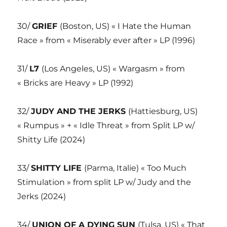
30/
GRIEF
(Boston, US) « I Hate the Human
Race » from « Miserably ever after » LP (1996)
31/
L7
(Los Angeles, US) « Wargasm » from
« Bricks are Heavy » LP (1992)
32/
JUDY AND THE JERKS
(Hattiesburg, US)
« Rumpus » + « Idle Threat » from Split LP w/
Shitty Life (2024)
33/
SHITTY LIFE
(Parma, Italie) « Too Much
Stimulation » from split LP w/ Judy and the
Jerks (2024)
34/
UNION OF A DYING SUN
(Tulsa, US) « That