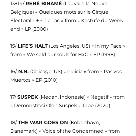
13+14/
RENÉ BINAMÉ
(Louvain-la-Neuve,
Belgique) « Quelques mots sur le Cirque
Électoral » + « Tic Tac » from « Kestufé du Week-
end » LP (2000)
15/
LIFE’S HALT
(Los Angeles, US) « In my Face »
from « We sold our souls for HxC » EP (1998)
16/
N.N.
(Chicago, US) « Policia » from « Pasivos
Muertos » EP (2010)
17/
SUSPEK
(Medan, Indonésie) « Négatif » from
« Demonstrasi Oleh Suspek » Tape (2020)
18/
THE WAR GOES ON
(Kobenhavn,
Danemark) « Voice of the Condemned » from