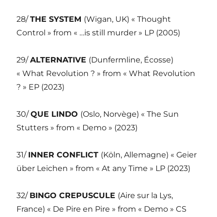
28/
THE SYSTEM
(Wigan, UK) « Thought
Control » from « …is still murder » LP (2005)
29/
ALTERNATIVE
(Dunfermline, Écosse)
« What Revolution ? » from « What Revolution
? » EP (2023)
30/
QUE LINDO
(Oslo, Norvège) « The Sun
Stutters » from « Demo » (2023)
31/
INNER CONFLICT
(Köln, Allemagne) « Geier
über Leichen » from « At any Time » LP (2023)
32/
BINGO CREPUSCULE
(Aire sur la Lys,
France) « De Pire en Pire » from « Demo » CS