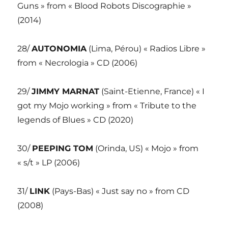
Guns » from « Blood Robots Discographie »
(2014)
28/
AUTONOMIA
(Lima, Pérou) « Radios Libre »
from « Necrologia » CD (2006)
29/
JIMMY MARNAT
(Saint-Etienne, France) « I
got my Mojo working » from « Tribute to the
legends of Blues » CD (2020)
30/
PEEPING TOM
(Orinda, US) « Mojo » from
« s/t » LP (2006)
31/
LINK
(Pays-Bas) « Just say no » from CD
(2008)