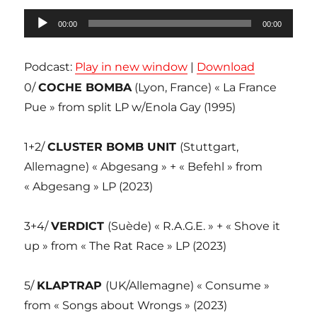
Lecteur
00:00
00:00
audio
Podcast:
Play in new window
|
Download
0/
COCHE BOMBA
(Lyon, France) « La France
Pue » from split LP w/Enola Gay (1995)
1+2/
CLUSTER BOMB UNIT
(Stuttgart,
Allemagne) « Abgesang » + « Befehl » from
« Abgesang » LP (2023)
3+4/
VERDICT
(Suède) « R.A.G.E. » + « Shove it
up » from « The Rat Race » LP (2023)
5/
KLAPTRAP
(UK/Allemagne) « Consume »
from « Songs about Wrongs » (2023)