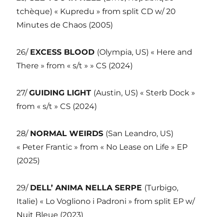
tchèque) « Kupredu » from split CD w/ 20
Minutes de Chaos (2005)
26/
EXCESS BLOOD
(Olympia, US) « Here and
There » from « s/t » » CS (2024)
27/
GUIDING LIGHT
(Austin, US) « Sterb Dock »
from « s/t » CS (2024)
28/
NORMAL WEIRDS
(San Leandro, US)
« Peter Frantic » from « No Lease on Life » EP
(2025)
29/
DELL’ ANIMA NELLA SERPE
(Turbigo,
Italie) « Lo Vogliono i Padroni » from split EP w/
Nuit Bleue (2023)