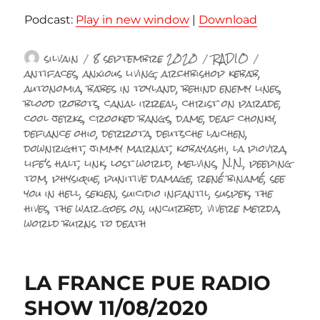
Podcast:
Play in new window
|
Download
Auteur
Publié
Catégories
Étiquette
silvain
8 septembre 2020
RADIO
le
antifaces
,
anxious living
,
archbishop kebab
,
autonomia
,
babes in toyland
,
behind enemy lines
,
blood robots
,
canal irreal
,
christ on parade
,
cool jerks
,
crooked bangs
,
dame
,
deaf chonky
,
defiance ohio
,
derrota
,
deutsche laichen
,
downright
,
jimmy marnat
,
kobayashi
,
la piovra
,
life's halt
,
link
,
lost world
,
melvins
,
N.N.
,
peeping
tom
,
physique
,
punitive damage
,
rené binamé
,
see
you in hell
,
sekien
,
suicidio infantil
,
suspek
,
the
hives
,
the war goes on
,
uncurbed
,
vivere merda
,
world burns to death
LA FRANCE PUE RADIO
SHOW 11/08/2020