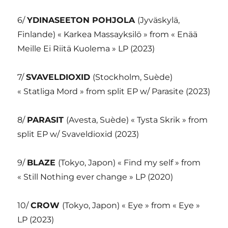
6/
YDINASEETON POHJOLA
(Jyväskylä,
Finlande) « Karkea Massayksilö » from « Enää
Meille Ei Riitä Kuolema » LP (2023)
7/
SVAVELDIOXID
(Stockholm, Suède)
« Statliga Mord » from split EP w/ Parasite (2023)
8/
PARASIT
(Avesta, Suède) « Tysta Skrik » from
split EP w/ Svaveldioxid (2023)
9/
BLAZE
(Tokyo, Japon) « Find my self » from
« Still Nothing ever change » LP (2020)
10/
CROW
(Tokyo, Japon) « Eye » from « Eye »
LP (2023)