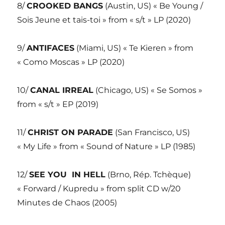
8/
CROOKED BANGS
(Austin, US) « Be Young /
Sois Jeune et tais-toi » from « s/t » LP (2020)
9/
ANTIFACES
(Miami, US) « Te Kieren » from
« Como Moscas » LP (2020)
10/
CANAL IRREAL
(Chicago, US) « Se Somos »
from « s/t » EP (2019)
11/
CHRIST ON PARADE
(San Francisco, US)
« My Life » from « Sound of Nature » LP (1985)
12/
SEE YOU IN HELL
(Brno, Rép. Tchèque)
« Forward / Kupredu » from split CD w/20
Minutes de Chaos (2005)