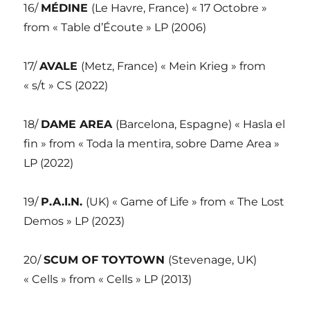
16/
MÉDINE
(Le Havre, France) « 17 Octobre »
from « Table d’Écoute » LP (2006)
17/
AVALE
(Metz, France) « Mein Krieg » from
« s/t » CS (2022)
18/
DAME AREA
(Barcelona, Espagne) « Hasla el
fin » from « Toda la mentira, sobre Dame Area »
LP (2022)
19/
P.A.I.N.
(UK) « Game of Life » from « The Lost
Demos » LP (2023)
20/
SCUM OF TOYTOWN
(Stevenage, UK)
« Cells » from « Cells » LP (2013)