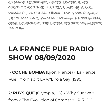
guimauve
,
headkicker
,
helter skater
,
inner
conflict
,
institute
,
klaptrap
,
medine
,
p.a.i.n.
,
parasitic
,
potential threat
,
punk
,
punter
,
que
Lindo
,
rampage
,
scum of toytown
,
see you in hell
,
siege
,
svaveldioxid
,
the system
,
verdict
,
ydinaseeton
pohjola
LA FRANCE PUE RADIO
SHOW 08/09/2020
1/
COCHE BOMBA
(Lyon, France) « La France
Pue » from split LP w/Enola Gay (1995)
2/
PHYSIQUE
(Olympia, US) « Why Survive »
from « The Evolution of Combat » LP (2019)