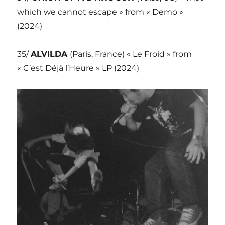
which we cannot escape » from « Demo »
(2024)
35/
ALVILDA
(Paris, France) « Le Froid » from
« C’est Déjà l’Heure » LP (2024)