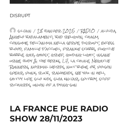
DISRUPT
Auteur
Publié
Catégories
Étiquettes
silvain
28 janvier 2025
RADIO
alvilda
,
le
Angelo badalamenti
,
bad religion
,
chasm
,
consume
,
dell'anima nella serpe
,
disrupt
,
excess
blood
,
famille d'accueil
,
frankie stubbs
,
fugitive
bubble
,
gaz
,
ghost
,
grief
,
guiding light
,
insane
urge
,
judy & the jerks
,
L7
,
la chiale
,
Negative
Runners
,
normal weirds
,
nuit bleue
,
ob
,
poison
spear
,
punk
,
r.u.b.
,
rawheads
,
see you in hell
,
shitty life
,
silo kids
,
sloa knivar
,
spitboy
,
stiff
richards
,
union of a dying sun
LA FRANCE PUE RADIO
SHOW 28/11/2023