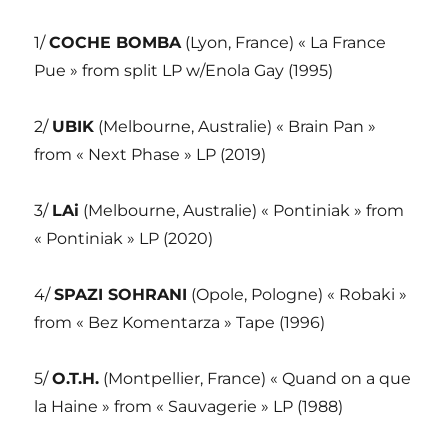
1/
COCHE BOMBA
(Lyon, France) « La France
Pue » from split LP w/Enola Gay (1995)
2/
UBIK
(Melbourne, Australie) « Brain Pan »
from « Next Phase » LP (2019)
3/
LAi
(Melbourne, Australie) « Pontiniak » from
« Pontiniak » LP (2020)
4/
SPAZI SOHRANI
(Opole, Pologne) « Robaki »
from « Bez Komentarza » Tape (1996)
5/
O.T.H.
(Montpellier, France) « Quand on a que
la Haine » from « Sauvagerie » LP (1988)