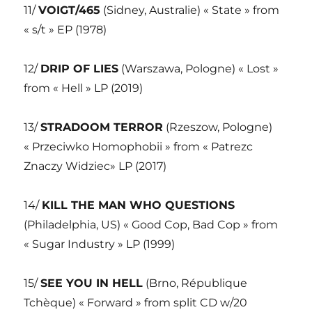
11/
VOIGT/465
(Sidney, Australie) « State » from
« s/t » EP (1978)
12/
DRIP OF LIES
(Warszawa, Pologne) « Lost »
from « Hell » LP (2019)
13/
STRADOOM TERROR
(Rzeszow, Pologne)
« Przeciwko Homophobii » from « Patrezc
Znaczy Widziec» LP (2017)
14/
KILL THE MAN WHO QUESTIONS
(Philadelphia, US) « Good Cop, Bad Cop » from
« Sugar Industry » LP (1999)
15/
SEE YOU IN HELL
(Brno, République
Tchèque) « Forward » from split CD w/20