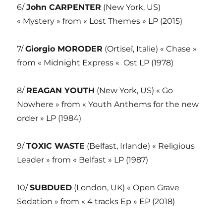
6/
John CARPENTER
(New York, US)
« Mystery » from « Lost Themes » LP (2015)
7/
Giorgio MORODER
(Ortiseï, Italie) « Chase »
from « Midnight Express « Ost LP (1978)
8/
REAGAN YOUTH
(New York, US) « Go
Nowhere » from « Youth Anthems for the new
order » LP (1984)
9/
TOXIC WASTE
(Belfast, Irlande) « Religious
Leader » from « Belfast » LP (1987)
10/
SUBDUED
(London, UK) « Open Grave
Sedation » from « 4 tracks Ep » EP (2018)