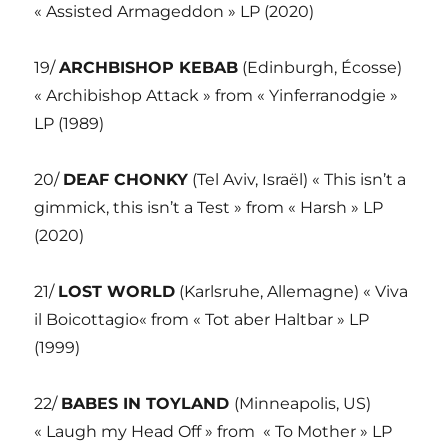
« Assisted Armageddon » LP (2020)
19/
ARCHBISHOP KEBAB
(Edinburgh, Écosse)
« Archibishop Attack » from « Yinferranodgie »
LP (1989)
20/
DEAF CHONKY
(Tel Aviv, Israël) « This isn’t a
gimmick, this isn’t a Test » from « Harsh » LP
(2020)
21/
LOST WORLD
(Karlsruhe, Allemagne) « Viva
il Boicottagio« from « Tot aber Haltbar » LP
(1999)
22/
BABES IN TOYLAND
(Minneapolis, US)
« Laugh my Head Off » from « To Mother » LP