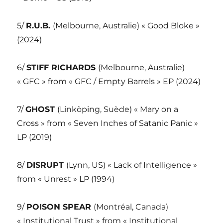
5/
R.U.B.
(Melbourne, Australie) « Good Bloke »
(2024)
6/
STIFF RICHARDS
(Melbourne, Australie)
« GFC » from « GFC / Empty Barrels » EP (2024)
7/
GHOST
(Linköping, Suède) « Mary on a
Cross » from « Seven Inches of Satanic Panic »
LP (2019)
8/
DISRUPT
(Lynn, US) « Lack of Intelligence »
from « Unrest » LP (1994)
9/
POISON SPEAR
(Montréal, Canada)
« Institutional Trust » from « Institutional