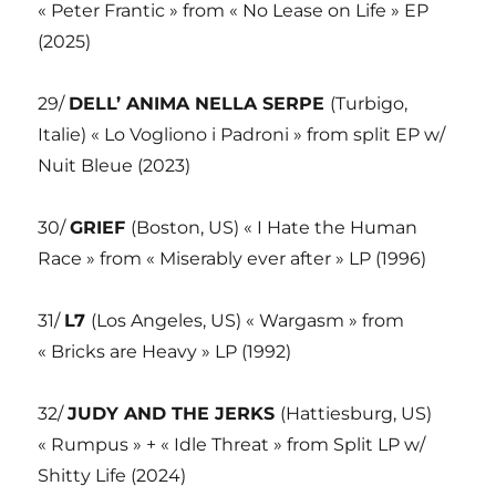
« Peter Frantic » from « No Lease on Life » EP
(2025)
29/
DELL’ ANIMA NELLA SERPE
(Turbigo,
Italie) « Lo Vogliono i Padroni » from split EP w/
Nuit Bleue (2023)
30/
GRIEF
(Boston, US) « I Hate the Human
Race » from « Miserably ever after » LP (1996)
31/
L7
(Los Angeles, US) « Wargasm » from
« Bricks are Heavy » LP (1992)
32/
JUDY AND THE JERKS
(Hattiesburg, US)
« Rumpus » + « Idle Threat » from Split LP w/
Shitty Life (2024)