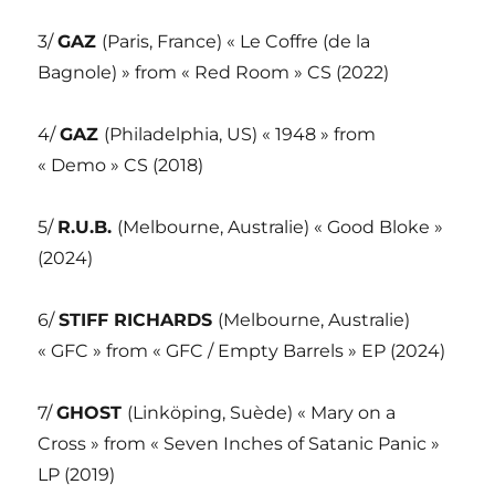
3/
GAZ
(Paris, France) « Le Coffre (de la
Bagnole) » from « Red Room » CS (2022)
4/
GAZ
(Philadelphia, US) « 1948 » from
« Demo » CS (2018)
5/
R.U.B.
(Melbourne, Australie) « Good Bloke »
(2024)
6/
STIFF RICHARDS
(Melbourne, Australie)
« GFC » from « GFC / Empty Barrels » EP (2024)
7/
GHOST
(Linköping, Suède) « Mary on a
Cross » from « Seven Inches of Satanic Panic »
LP (2019)