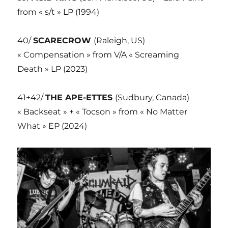
from « s/t » LP (1994)
40/
SCARECROW
(Raleigh, US)
« Compensation » from V/A « Screaming
Death » LP (2023)
41+42/
THE APE-ETTES
(Sudbury, Canada)
« Backseat » + « Tocson » from « No Matter
What » EP (2024)