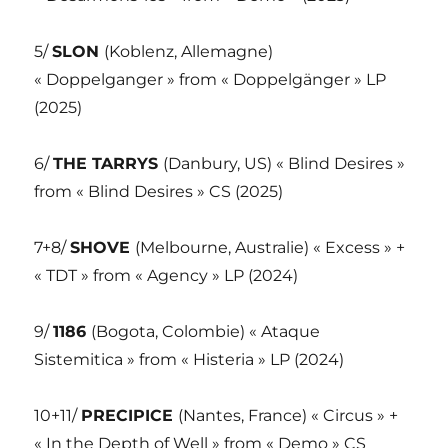
5/
SLON
(Koblenz, Allemagne)
« Doppelganger » from « Doppelgänger » LP
(2025)
6/
THE TARRYS
(Danbury, US) « Blind Desires »
from « Blind Desires » CS (2025)
7+8/
SHOVE
(Melbourne, Australie) « Excess » +
« TDT » from « Agency » LP (2024)
9/
1186
(Bogota, Colombie) « Ataque
Sistemitica » from « Histeria » LP (2024)
10+11/
PRECIPICE
(Nantes, France) « Circus » +
« In the Depth of Well » from « Demo » CS