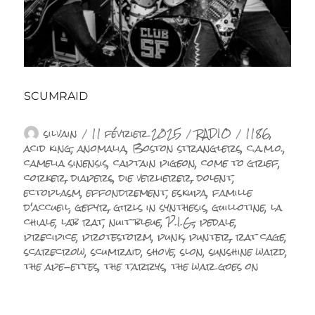
SCUMRAID
Auteur
Publié
Catégories
Étiquettes
silvain
11 février 2025
RADIO
1186
,
le
acid king
,
anomalia
,
Boston stranglers
,
c.a.m.o.
,
camelia sinensis
,
captain pigeon
,
come to grief
,
corker
,
diapers
,
die verlierer
,
dolent
,
ectoplasm
,
effondrement
,
eskupa
,
famille
d'accueil
,
gefyr
,
girls in synthesis
,
guillotine
,
la
chiale
,
lab rat
,
nuit bleue
,
P.I.G.
,
pedale
,
precipice
,
protestorm
,
punk
,
punter
,
rat cage
,
scarecrow
,
scumraid
,
shove
,
slon
,
sunshine ward
,
the ape-ettes
,
the tarrys
,
the war goes on