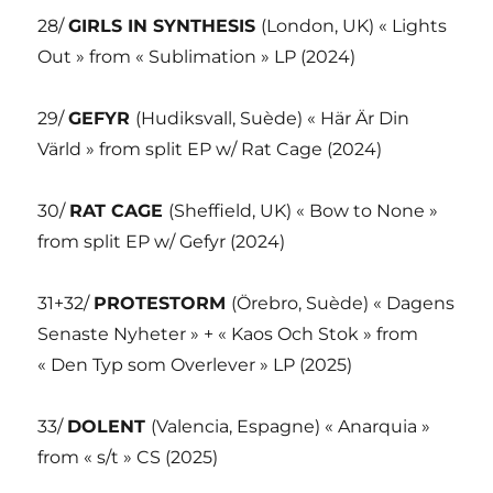
28/
GIRLS IN SYNTHESIS
(London, UK) « Lights
Out » from « Sublimation » LP (2024)
29/
GEFYR
(Hudiksvall, Suède) « Här Är Din
Värld » from split EP w/ Rat Cage (2024)
30/
RAT CAGE
(Sheffield, UK) « Bow to None »
from split EP w/ Gefyr (2024)
31+32/
PROTESTORM
(Örebro, Suède) « Dagens
Senaste Nyheter » + « Kaos Och Stok » from
« Den Typ som Overlever » LP (2025)
33/
DOLENT
(Valencia, Espagne) « Anarquia »
from « s/t » CS (2025)