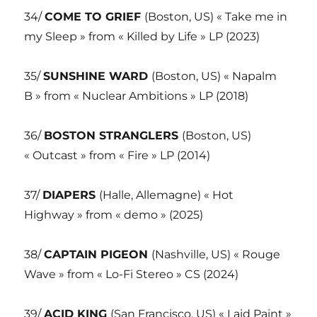
34/
COME TO GRIEF
(Boston, US) « Take me in
my Sleep » from « Killed by Life » LP (2023)
35/
SUNSHINE WARD
(Boston, US) « Napalm
B » from « Nuclear Ambitions » LP (2018)
36/
BOSTON STRANGLERS
(Boston, US)
« Outcast » from « Fire » LP (2014)
37/
DIAPERS
(Halle, Allemagne) « Hot
Highway » from « demo » (2025)
38/
CAPTAIN PIGEON
(Nashville, US) « Rouge
Wave » from « Lo-Fi Stereo » CS (2024)
39/
ACID KING
(San Francisco, US) « Laid Paint »