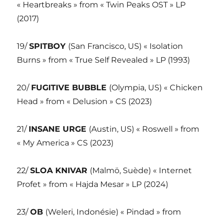
« Heartbreaks » from « Twin Peaks OST » LP
(2017)
19/
SPITBOY
(San Francisco, US) « Isolation
Burns » from « True Self Revealed » LP (1993)
20/
FUGITIVE BUBBLE
(Olympia, US) « Chicken
Head » from « Delusion » CS (2023)
21/
INSANE URGE
(Austin, US) « Roswell » from
« My America » CS (2023)
22/
SLOA KNIVAR
(Malmö, Suède) « Internet
Profet » from « Hajda Mesar » LP (2024)
23/
OB
(Weleri, Indonésie) « Pindad » from