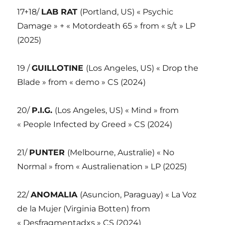
17+18/
LAB RAT
(Portland, US) « Psychic
Damage » + « Motordeath 65 » from « s/t » LP
(2025)
19 /
GUILLOTINE
(Los Angeles, US) « Drop the
Blade » from « demo » CS (2024)
20/
P.I.G.
(Los Angeles, US) « Mind » from
« People Infected by Greed » CS (2024)
21/
PUNTER
(Melbourne, Australie) « No
Normal » from « Australienation » LP (2025)
22/
ANOMALIA
(Asuncion, Paraguay) « La Voz
de la Mujer (Virginia Botten) from
« Desfragmentadxs » CS (2024)