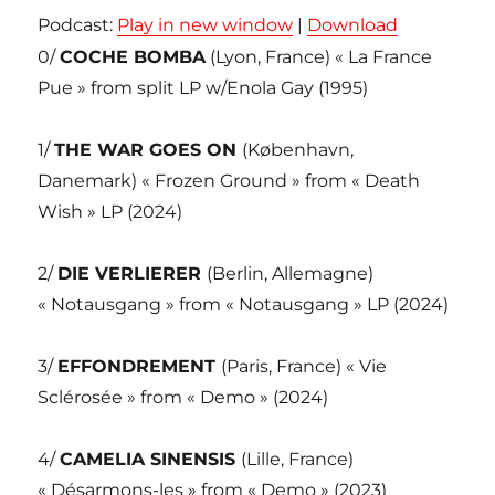
Podcast:
Play in new window
|
Download
0/
COCHE BOMBA
(Lyon, France) « La France
Pue » from split LP w/Enola Gay (1995)
1/
THE WAR GOES ON
(København,
Danemark) « Frozen Ground » from « Death
Wish » LP (2024)
2/
DIE VERLIERER
(Berlin, Allemagne)
« Notausgang » from « Notausgang » LP (2024)
3/
EFFONDREMENT
(Paris, France) « Vie
Sclérosée » from « Demo » (2024)
4/
CAMELIA SINENSIS
(Lille, France)
« Désarmons-les » from « Demo » (2023)