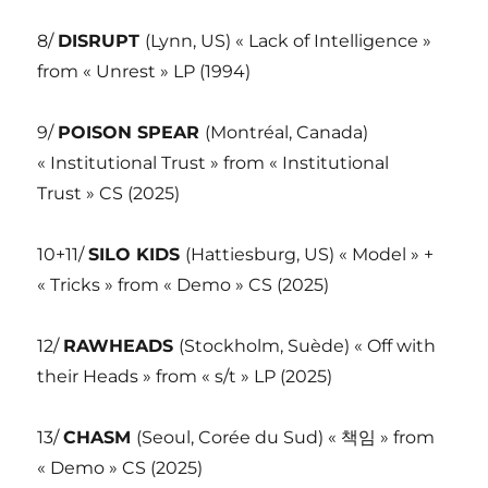
8/
DISRUPT
(Lynn, US) « Lack of Intelligence »
from « Unrest » LP (1994)
9/
POISON SPEAR
(Montréal, Canada)
« Institutional Trust » from « Institutional
Trust » CS (2025)
10+11/
SILO KIDS
(Hattiesburg, US) « Model » +
« Tricks » from « Demo » CS (2025)
12/
RAWHEADS
(Stockholm, Suède) « Off with
their Heads » from « s/t » LP (2025)
13/
CHASM
(Seoul, Corée du Sud) « 책임 » from
« Demo » CS (2025)