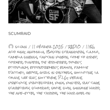
SCUMRAID
Auteur
Publié
Catégories
Étiquettes
silvain
11 février 2025
RADIO
1186
,
le
acid king
,
anomalia
,
Boston stranglers
,
c.a.m.o.
,
camelia sinensis
,
captain pigeon
,
come to grief
,
corker
,
diapers
,
die verlierer
,
dolent
,
ectoplasm
,
effondrement
,
eskupa
,
famille
d'accueil
,
gefyr
,
girls in synthesis
,
guillotine
,
la
chiale
,
lab rat
,
nuit bleue
,
P.I.G.
,
pedale
,
precipice
,
protestorm
,
punk
,
punter
,
rat cage
,
scarecrow
,
scumraid
,
shove
,
slon
,
sunshine ward
,
the ape-ettes
,
the tarrys
,
the war goes on