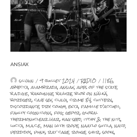
ANSIAX
Auteur
Publié
Catégories
Étiquettes
silvain
9 juillet 2024
RADIO
1186
,
le
abyecta
,
alambrada
,
ansiax
,
apes of the state
,
b.a.d.g.e.
,
bakounine
,
bavure
,
blob on nälkä
,
bordger
,
cave sex
,
clava
,
crime 84
,
cutters
,
discordance
,
dry cough
,
exta
,
famille d'accueil
,
faulty cognitions
,
fog
,
gefyr
,
global
thermonuclear war
,
hag seed
,
itchy & the nits
,
lucta
,
m.a.c.e.
,
man with rope
,
naatlo sutila
,
nato
,
perdidos
,
punk
,
rat cage
,
rouge
,
sihir
,
sooks
,