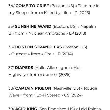
34/
COME TO GRIEF
(Boston, US) « Take me in
my Sleep » from « Killed by Life » LP (2023)
35/
SUNSHINE WARD
(Boston, US) « Napalm
B » from « Nuclear Ambitions » LP (2018)
36/
BOSTON STRANGLERS
(Boston, US)
« Outcast » from « Fire » LP (2014)
37/
DIAPERS
(Halle, Allemagne) « Hot
Highway » from « demo » (2025)
38/
CAPTAIN PIGEON
(Nashville, US) « Rouge
Wave » from « Lo-Fi Stereo » CS (2024)
39/
ACID KING
(San Francisco, US) « Laid Paint »