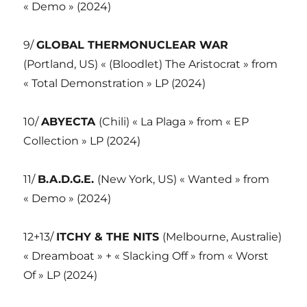
« Demo » (2024)
9/
GLOBAL THERMONUCLEAR WAR
(Portland, US) « (Bloodlet) The Aristocrat » from
« Total Demonstration » LP (2024)
10/
ABYECTA
(Chili) « La Plaga » from « EP
Collection » LP (2024)
11/
B.A.D.G.E.
(New York, US) « Wanted » from
« Demo » (2024)
12+13/
ITCHY & THE NITS
(Melbourne, Australie)
« Dreamboat » + « Slacking Off » from « Worst
Of » LP (2024)