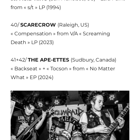
from « s/t » LP (1994)
40/
SCARECROW
(Raleigh, US)
« Compensation » from V/A « Screaming
Death » LP (2023)
41+42/
THE APE-ETTES
(Sudbury, Canada)
« Backseat » + « Tocson » from « No Matter
What » EP (2024)