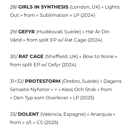
28/
GIRLS IN SYNTHESIS
(London, UK) « Lights
Out » from « Sublimation » LP (2024)
29/
GEFYR
(Hudiksvall, Suède) « Här Är Din
Värld » from split EP w/ Rat Cage (2024)
30/
RAT CAGE
(Sheffield, UK) « Bow to None »
from split EP w/ Gefyr (2024)
31+32/
PROTESTORM
(Örebro, Suède) « Dagens
Senaste Nyheter » + « Kaos Och Stok » from
« Den Typ som Overlever » LP (2025)
33/
DOLENT
(Valencia, Espagne) « Anarquia »
from « s/t » CS (2025)