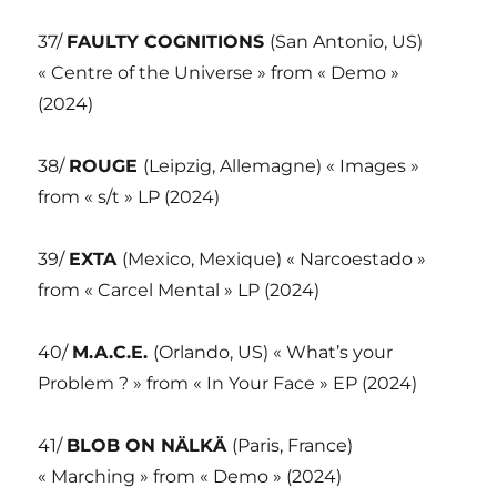
37/
FAULTY COGNITIONS
(San Antonio, US)
« Centre of the Universe » from « Demo »
(2024)
38/
ROUGE
(Leipzig, Allemagne) « Images »
from « s/t » LP (2024)
39/
EXTA
(Mexico, Mexique) « Narcoestado »
from « Carcel Mental » LP (2024)
40/
M.A.C.E.
(Orlando, US) « What’s your
Problem ? » from « In Your Face » EP (2024)
41/
BLOB ON NÄLKÄ
(Paris, France)
« Marching » from « Demo » (2024)