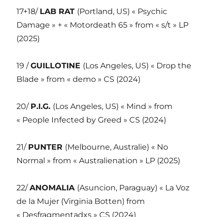
17+18/
LAB RAT
(Portland, US) « Psychic
Damage » + « Motordeath 65 » from « s/t » LP
(2025)
19 /
GUILLOTINE
(Los Angeles, US) « Drop the
Blade » from « demo » CS (2024)
20/
P.I.G.
(Los Angeles, US) « Mind » from
« People Infected by Greed » CS (2024)
21/
PUNTER
(Melbourne, Australie) « No
Normal » from « Australienation » LP (2025)
22/
ANOMALIA
(Asuncion, Paraguay) « La Voz
de la Mujer (Virginia Botten) from
« Desfragmentadxs » CS (2024)