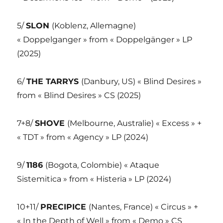
5/
SLON
(Koblenz, Allemagne)
« Doppelganger » from « Doppelgänger » LP
(2025)
6/
THE TARRYS
(Danbury, US) « Blind Desires »
from « Blind Desires » CS (2025)
7+8/
SHOVE
(Melbourne, Australie) « Excess » +
« TDT » from « Agency » LP (2024)
9/
1186
(Bogota, Colombie) « Ataque
Sistemitica » from « Histeria » LP (2024)
10+11/
PRECIPICE
(Nantes, France) « Circus » +
« In the Depth of Well » from « Demo » CS