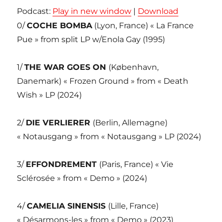
Podcast:
Play in new window
|
Download
0/
COCHE BOMBA
(Lyon, France) « La France
Pue » from split LP w/Enola Gay (1995)
1/
THE WAR GOES ON
(København,
Danemark) « Frozen Ground » from « Death
Wish » LP (2024)
2/
DIE VERLIERER
(Berlin, Allemagne)
« Notausgang » from « Notausgang » LP (2024)
3/
EFFONDREMENT
(Paris, France) « Vie
Sclérosée » from « Demo » (2024)
4/
CAMELIA SINENSIS
(Lille, France)
« Désarmons-les » from « Demo » (2023)