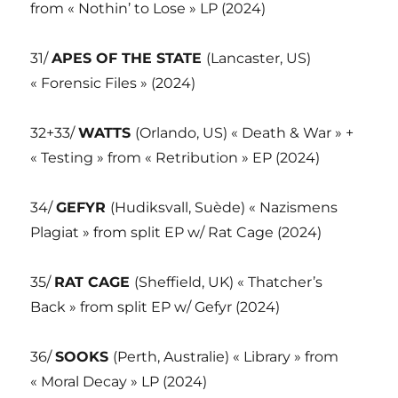
from « Nothin’ to Lose » LP (2024)
31/
APES OF THE STATE
(Lancaster, US)
« Forensic Files » (2024)
32+33/
WATTS
(Orlando, US) « Death & War » +
« Testing » from « Retribution » EP (2024)
34/
GEFYR
(Hudiksvall, Suède) « Nazismens
Plagiat » from split EP w/ Rat Cage (2024)
35/
RAT CAGE
(Sheffield, UK) « Thatcher’s
Back » from split EP w/ Gefyr (2024)
36/
SOOKS
(Perth, Australie) « Library » from
« Moral Decay » LP (2024)