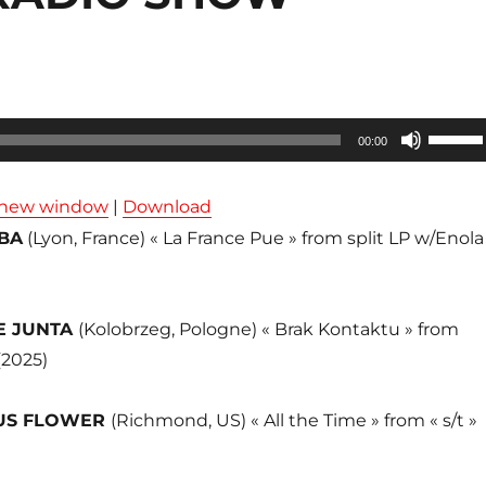
Utilisez
00:00
les
flèches
n new window
|
Download
haut/ba
BA
(Lyon, France) « La France Pue » from split LP w/Enola
pour
augmen
ou
E JUNTA
(Kolobrzeg, Pologne) « Brak Kontaktu » from
diminue
(2025)
le
volume
US FLOWER
(Richmond, US) « All the Time » from « s/t »