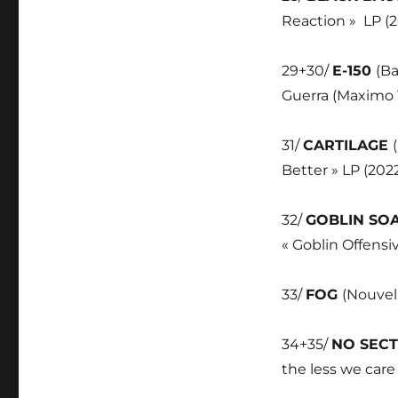
Reaction »
LP (
29+30/
E-150
(Ba
Guerra (Maximo 
31/
CARTILAGE
Better » LP (202
32/
GOBLIN SO
« Goblin Offensi
33/
FOG
(Nouvel
34+35/
NO SEC
the less we care