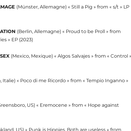
AMAGE
(Münster, Allemagne) « Still a Pig » from « s/t » LP
NATION
(Berlin, Allemagne) « Proud to be Proll » from
es » EP (2023)
 SEX
(Mexico, Mexique) « Algos Salvajes » from « Control 
, Italie) « Poco di me Ricordo » from « Tempio Inganno »
Greensboro, US) « Eremocene » from « Hope against
)
kland, US) « Punk is Hippies, Both are useless » from