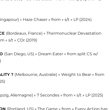
ingapour) « Haze Chaser » from « s/t » LP (2024)
NCE
(Bordeaux, France) « Thermonuclear Devastation
m « s/t » CDr (2019)
DO
(San Diego, US) « Dream Eater » from split CS w/
)
LITY ?
(Melbourne, Australie) « Weight to Bear » from
25)
ipzig, Allemagne) « 7 Secondes » from « s/t » LP (2025)
CON
(Portland, US) « The Game » from « Every Action has