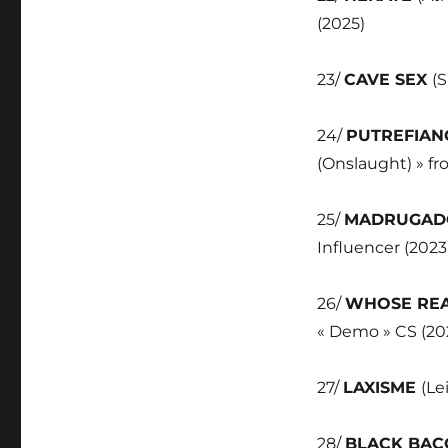
(2025)
23/
CAVE SEX
(S
24/
PUTREFIA
(Onslaught) » fro
25/
MADRUGA
Influencer (2023
26/
WHOSE REA
« Demo » CS (20
27/
LAXISME
(Le
28/
BLACK BA