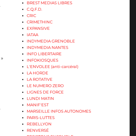
BREST MEDIAS LIBRES
r
C.Q.F.D.
CRIC
CRIMETHINC
EXPANSIVE
IATAA
INDYMEDIA GRENOBLE
INDYMEDIA NANTES
INFO LIBERTAIRE
 »
INFOKIOSQUES
L'ENVOLEE (anti-carcéral)
LA HORDE
LA ROTATIVE
LE NUMERO ZERO
LIGNES DE FORCE
LUNDI MATIN
MANIF'EST
+
MARSEILLE INFOS AUTONOMES
PARIS-LUTTES
REBELLYON
RENVERSÉ