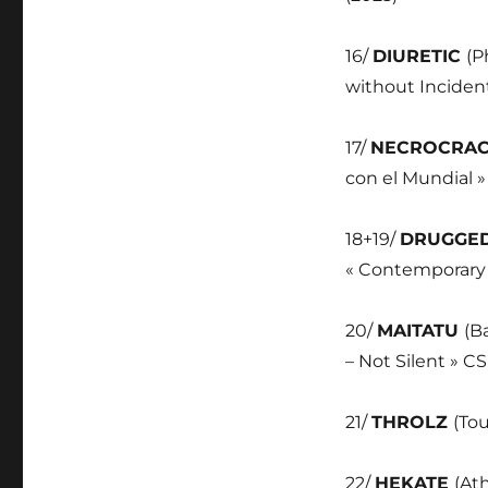
16/
DIURETIC
(P
without Incident
17/
NECROCRAC
con el Mundial »
18+19/
DRUGGED
« Contemporary 
20/
MAITATU
(B
– Not Silent » CS
21/
THROLZ
(Tou
22/
HEKATE
(At