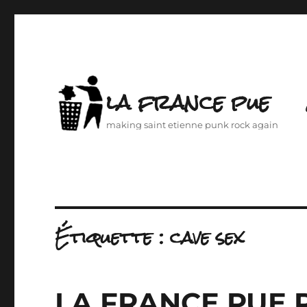
la france pue
making saint etienne punk rock again
Étiquette :
cave sex
LA FRANCE PUE