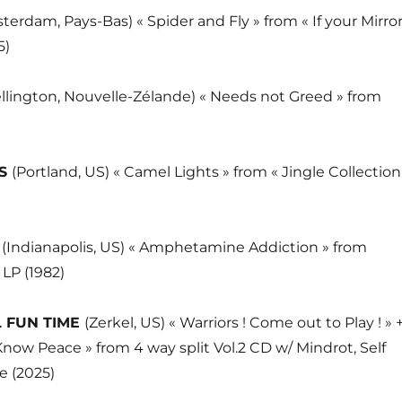
terdam, Pays-Bas) « Spider and Fly » from « If your Mirro
5)
llington, Nouvelle-Zélande) « Needs not Greed » from
NS
(Portland, US) « Camel Lights » from « Jingle Collection
S
(Indianapolis, US) « Amphetamine Addiction » from
 LP (1982)
 FUN TIME
(Zerkel, US) « Warriors ! Come out to Play ! » 
now Peace » from 4 way split Vol.2 CD w/ Mindrot, Self
e (2025)