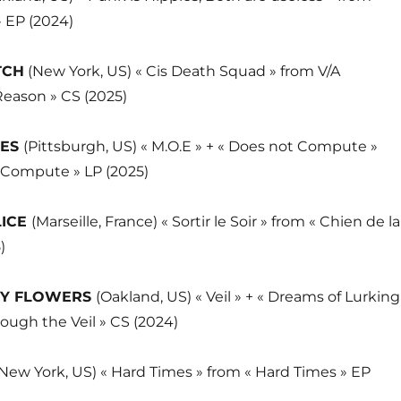
 EP (2024)
TCH
(New York, US) « Cis Death Squad » from V/A
 Reason » CS (2025)
TES
(Pittsburgh, US) « M.O.E » + « Does not Compute »
 Compute » LP (2025)
ICE
(Marseille, France) « Sortir le Soir » from « Chien de la
)
HY FLOWERS
(Oakland, US) « Veil » + « Dreams of Lurking
rough the Veil » CS (2024)
(New York, US) « Hard Times » from « Hard Times » EP