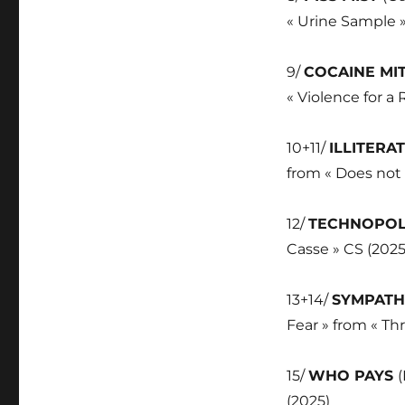
« Urine Sample »
9/
COCAINE MI
« Violence for a
10+11/
ILLITERA
from « Does not
12/
TECHNOPOL
Casse » CS (2025
13+14/
SYMPAT
Fear » from « Th
15/
WHO PAYS
(2025)