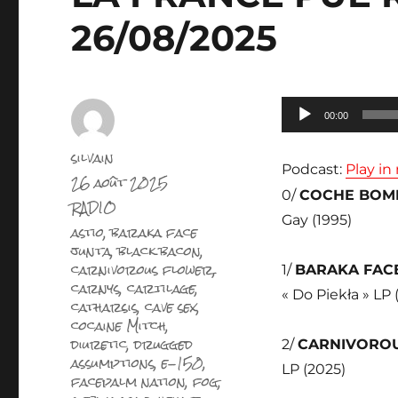
26/08/2025
Lecteur
00:00
audio
Auteur
silvain
Podcast:
Play i
Publié
26 août 2025
le
0/
COCHE BOM
Catégories
RADIO
Gay (1995)
Étiquettes
astio
,
baraka face
junta
,
black bacon
,
carnivorous flower
,
1/
BARAKA FAC
carnys
,
cartilage
,
« Do Piekła » LP 
catharsis
,
cave sex
,
cocaine Mitch
,
diuretic
,
drugged
2/
CARNIVORO
assumptions
,
e-150
,
LP (2025)
facepalm nation
,
fog
,