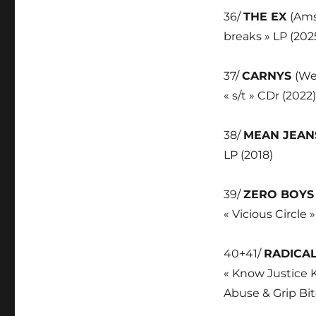
36/
THE EX
(Ams
breaks » LP (202
37/
CARNYS
(We
« s/t » CDr (2022)
38/
MEAN JEA
LP (2018)
39/
ZERO BOY
« Vicious Circle »
40+41/
RADICAL
« Know Justice K
Abuse & Grip Bit