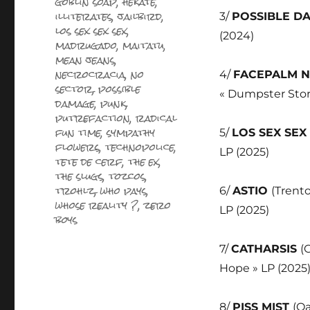
goblin soap
,
hekate
,
illiterates
,
jailbird
,
3/
POSSIBLE D
los sex sex sex
,
(2024)
madrugado
,
maitatu
,
mean jeans
,
necrocracia
,
no
4/
FACEPALM 
sector
,
possible
« Dumpster Stori
damage
,
punk
,
putrefaction
,
radical
fun time
,
sympathy
5/
LOS SEX SEX
flowers
,
technopolice
,
LP (2025)
tete de cerf
,
the ex
,
the slugs
,
tozcos
,
trohlz
,
who pays
,
6/
ASTIO
(Trento
whose reality ?
,
zero
LP (2025)
boys
7/
CATHARSIS
(
Hope » LP (2025
8/
PISS MIST
(Oa