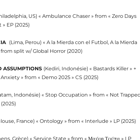
hiladelphia, US) « Ambulance Chaser » from « Zero Days
 » EP (2025)
IA
(Lima, Perou) « A la Mierda con el Futbol, A la Mierda
 from split w/ Global Horror (2020)
 ASSUMPTIONS
(Kediri, Indonésie) « Bastards Killer » +
Anxiety » from « Demo 2025 » CS (2025)
atam, Indonésie) « Stop Occupation » from « Not Trappe
 (2025)
louse, France) « Ontology » from « Interlude » LP (2025)
hens, Grèce) « Service State » from « Μαύρη Τρύπα » LP