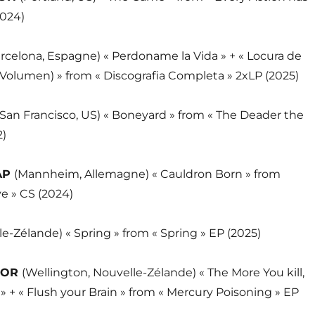
2024)
rcelona, Espagne) « Perdoname la Vida » + « Locura de
Volumen) » from « Discografia Completa » 2xLP (2025)
(San Francisco, US) « Boneyard » from « The Deader the
2)
AP
(Mannheim, Allemagne) « Cauldron Born » from
ve » CS (2024)
le-Zélande) « Spring » from « Spring » EP (2025)
TOR
(Wellington, Nouvelle-Zélande) « The More You kill,
 » + « Flush your Brain » from « Mercury Poisoning » EP