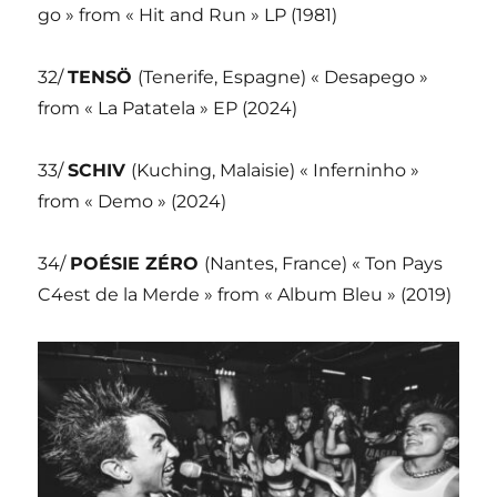
go » from « Hit and Run » LP (1981)
32/
TENSÖ
(Tenerife, Espagne) « Desapego »
from « La Patatela » EP (2024)
33/
SCHIV
(Kuching, Malaisie) « Inferninho »
from « Demo » (2024)
34/
POÉSIE ZÉRO
(Nantes, France) « Ton Pays
C4est de la Merde » from « Album Bleu » (2019)