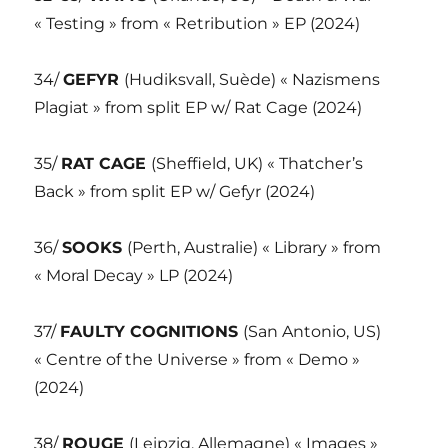
« Testing » from « Retribution » EP (2024)
34/
GEFYR
(Hudiksvall, Suède) « Nazismens
Plagiat » from split EP w/ Rat Cage (2024)
35/
RAT CAGE
(Sheffield, UK) « Thatcher’s
Back » from split EP w/ Gefyr (2024)
36/
SOOKS
(Perth, Australie) « Library » from
« Moral Decay » LP (2024)
37/
FAULTY COGNITIONS
(San Antonio, US)
« Centre of the Universe » from « Demo »
(2024)
38/
ROUGE
(Leipzig, Allemagne) « Images »