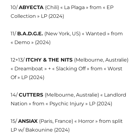
10/
ABYECTA
(Chili) « La Plaga » from « EP
Collection » LP (2024)
11/
B.A.D.G.E.
(New York, US) « Wanted » from
« Demo » (2024)
12+13/
ITCHY & THE NITS
(Melbourne, Australie)
« Dreamboat » + « Slacking Off » from « Worst
Of » LP (2024)
14/
CUTTERS
(Melbourne, Australie) « Landlord
Nation » from « Psychic Injury » LP (2024)
15/
ANSIAX
(Paris, France) « Horror » from split
LP w/ Bakounine (2024)