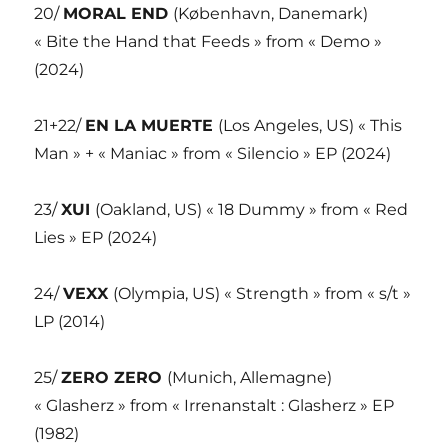
20/
MORAL END
(København, Danemark)
« Bite the Hand that Feeds » from « Demo »
(2024)
21+22/
EN LA MUERTE
(Los Angeles, US) « This
Man » + « Maniac » from « Silencio » EP (2024)
23/
XUI
(Oakland, US) « 18 Dummy » from « Red
Lies » EP (2024)
24/
VEXX
(Olympia, US) « Strength » from « s/t »
LP (2014)
25/
ZERO ZERO
(Munich, Allemagne)
« Glasherz » from « Irrenanstalt : Glasherz » EP
(1982)