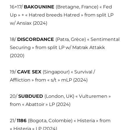
16+17/
BAKOUNINE
(Bretagne, France) « Fed
Up » + « Hatred breeds Hatred » from split LP
w/ Ansiax (2024)
18/
DISCORDANCE
(Patra, Grèce) « Sentimental
Securing » from split LP w/ Matrak Attakk
(2020)
19/
CAVE SEX
(Singapour) « Survival /
Affliction » from « s/t » mLP (2024)
20/
SUBDUED
(London, UK) « Vulturemen »
from « Abattoir » LP (2024)
21/
1186
(Bogota, Colombie) « Histeria » from
« Histeria » LP (2024)