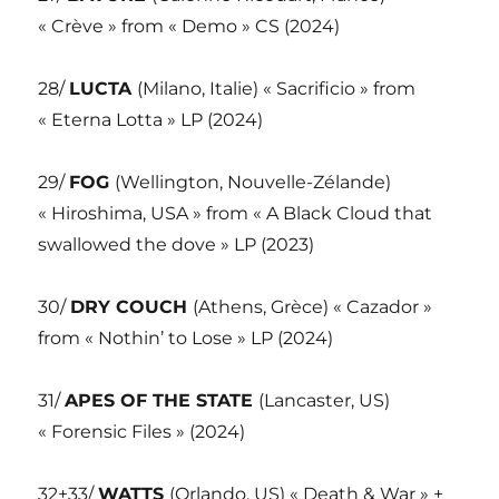
« Crève » from « Demo » CS (2024)
28/
LUCTA
(Milano, Italie) « Sacrificio » from
« Eterna Lotta » LP (2024)
29/
FOG
(Wellington, Nouvelle-Zélande)
« Hiroshima, USA » from « A Black Cloud that
swallowed the dove » LP (2023)
30/
DRY COUCH
(Athens, Grèce) « Cazador »
from « Nothin’ to Lose » LP (2024)
31/
APES OF THE STATE
(Lancaster, US)
« Forensic Files » (2024)
32+33/
WATTS
(Orlando, US) « Death & War » +