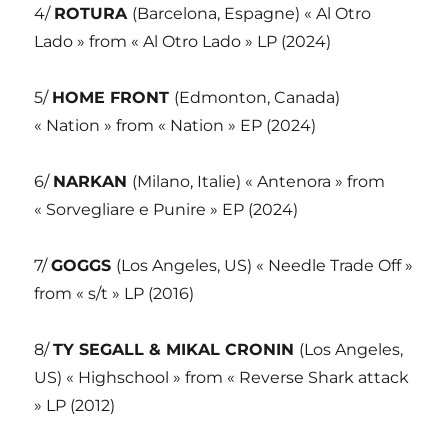
4/
ROTURA
(Barcelona, Espagne) « Al Otro
Lado » from « Al Otro Lado » LP (2024)
5/
HOME FRONT
(Edmonton, Canada)
« Nation » from « Nation » EP (2024)
6/
NARKAN
(Milano, Italie) « Antenora » from
« Sorvegliare e Punire » EP (2024)
7/
GOGGS
(Los Angeles, US) « Needle Trade Off »
from « s/t » LP (2016)
8/
TY SEGALL & MIKAL CRONIN
(Los Angeles,
US) « Highschool » from « Reverse Shark attack
» LP (2012)