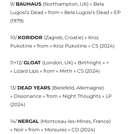
9/
BAUHAUS
(Northampton, UK) « Bela
Lugosi’s Dead » from « Bela Lugosi’s Dead » EP
(1979)
10/
KORIDOR
(Zagreb, Croatie) « Kroz
Pukotine » from « Kroz Pukotine » CS (2024)
11+12/
GLOAT
(London, UK) « Birthright » +
« Lizard Lips » from « Mirth » CS (2024)
13/
DEAD YEARS
(Bielefeld, Allemagne)
« Dissonance » from « Night Thoughts » LP
(2024)
14/
NERGAL
(Montceau-les-Mines, France)
« Noir » from « Morsures » CD (2024)