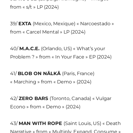
from « s/t » LP (2024)
39/
EXTA
(Mexico, Mexique) « Narcoestado »
from « Carcel Mental » LP (2024)
40/
M.A.C.E.
(Orlando, US) « What’s your
Problem ? » from « In Your Face » EP (2024)
41/
BLOB ON NÄLKÄ
(Paris, France)
« Marching » from « Demo » (2024)
42/
ZERO BARS
(Toronto, Canada) « Vulgar
Econo » from « Demo » (2024)
43/
MAN WITH ROPE
(Saint Louis, US) « Death
Narrative » from « Multiply, Expand, Consume »