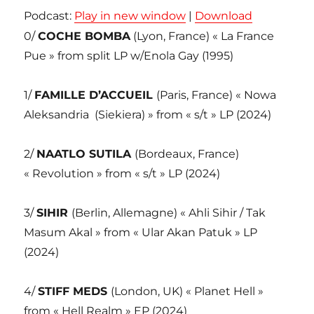
Podcast:
Play in new window
|
Download
0/
COCHE BOMBA
(Lyon, France) « La France
Pue » from split LP w/Enola Gay (1995)
1/
FAMILLE D’ACCUEIL
(Paris, France) « Nowa
Aleksandria (Siekiera) » from « s/t » LP (2024)
2/
NAATLO SUTILA
(Bordeaux, France)
« Revolution » from « s/t » LP (2024)
3/
SIHIR
(Berlin, Allemagne) « Ahli Sihir / Tak
Masum Akal » from « Ular Akan Patuk » LP
(2024)
4/
STIFF MEDS
(London, UK) « Planet Hell »
from « Hell Realm » EP (2024)