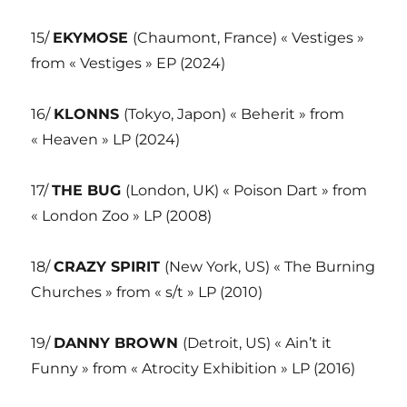
15/
EKYMOSE
(Chaumont, France) « Vestiges »
from « Vestiges » EP (2024)
16/
KLONNS
(Tokyo, Japon) « Beherit » from
« Heaven » LP (2024)
17/
THE BUG
(London, UK) « Poison Dart » from
« London Zoo » LP (2008)
18/
CRAZY SPIRIT
(New York, US) « The Burning
Churches » from « s/t » LP (2010)
19/
DANNY BROWN
(Detroit, US) « Ain’t it
Funny » from « Atrocity Exhibition » LP (2016)