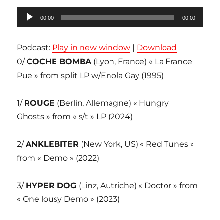
Lecteur
00:00
00:00
audio
Podcast:
Play in new window
|
Download
0/
COCHE BOMBA
(Lyon, France) « La France
Pue » from split LP w/Enola Gay (1995)
1/
ROUGE
(Berlin, Allemagne) « Hungry
Ghosts » from « s/t » LP (2024)
2/
ANKLEBITER
(New York, US) « Red Tunes »
from « Demo » (2022)
3/
HYPER DOG
(Linz, Autriche) « Doctor » from
« One lousy Demo » (2023)