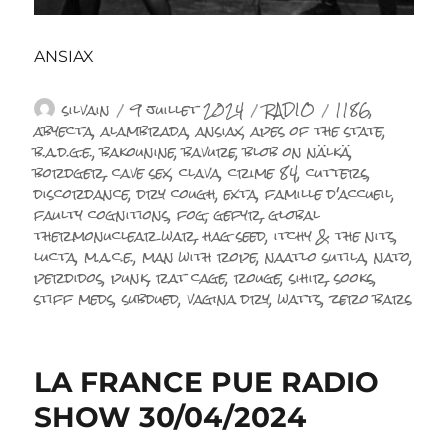
ANSIAX
Auteur
Publié
Catégories
Étiquettes
silvain
9 juillet 2024
RADIO
1186
,
le
abyecta
,
alambrada
,
ansiax
,
apes of the state
,
b.a.d.g.e.
,
bakounine
,
bavure
,
blob on nälkä
,
bordger
,
cave sex
,
clava
,
crime 84
,
cutters
,
discordance
,
dry cough
,
exta
,
famille d'accueil
,
faulty cognitions
,
fog
,
gefyr
,
global
thermonuclear war
,
hag seed
,
itchy & the nits
,
lucta
,
m.a.c.e.
,
man with rope
,
naatlo sutila
,
nato
,
perdidos
,
punk
,
rat cage
,
rouge
,
sihir
,
sooks
,
stiff meds
,
subdued
,
vagina dry
,
watts
,
zero bars
LA FRANCE PUE RADIO
SHOW 30/04/2024