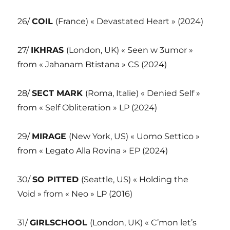
26/
COIL
(France) « Devastated Heart » (2024)
27/
IKHRAS
(London, UK) « Seen w 3umor »
from « Jahanam Btistana » CS (2024)
28/
SECT MARK
(Roma, Italie) « Denied Self »
from « Self Obliteration » LP (2024)
29/
MIRAGE
(New York, US) « Uomo Settico »
from « Legato Alla Rovina » EP (2024)
30/
SO PITTED
(Seattle, US) « Holding the
Void » from « Neo » LP (2016)
31/
GIRLSCHOOL
(London, UK) « C’mon let’s