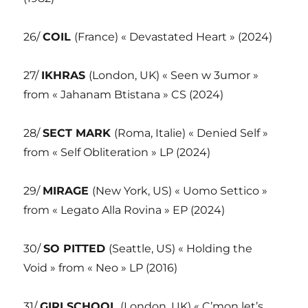
26/
COIL
(France) « Devastated Heart » (2024)
27/
IKHRAS
(London, UK) « Seen w 3umor »
from « Jahanam Btistana » CS (2024)
28/
SECT MARK
(Roma, Italie) « Denied Self »
from « Self Obliteration » LP (2024)
29/
MIRAGE
(New York, US) « Uomo Settico »
from « Legato Alla Rovina » EP (2024)
30/
SO PITTED
(Seattle, US) « Holding the
Void » from « Neo » LP (2016)
31/
GIRLSCHOOL
(London, UK) « C’mon let’s