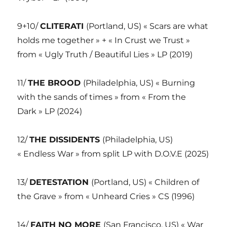
9+10/
CLITERATI
(Portland, US) « Scars are what
holds me together » + « In Crust we Trust »
from « Ugly Truth / Beautiful Lies » LP (2019)
11/
THE BROOD
(Philadelphia, US) « Burning
with the sands of times » from « From the
Dark » LP (2024)
12/
THE DISSIDENTS
(Philadelphia, US)
« Endless War » from split LP with D.O.V.E (2025)
13/
DETESTATION
(Portland, US) « Children of
the Grave » from « Unheard Cries » CS (1996)
14/
FAITH NO MORE
(San Francisco, US) « War