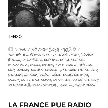
TENSÖ
Auteur
Publié
Catégories
Étiquettes
silvain
30 avril 2024
RADIO
le
anklebiter
,
bauhaus
,
coil
,
crazy spirit; Danny
brown
,
dead years
,
ekymose
,
en la muerte
,
girlschool
,
gloat
,
goggs
,
home front
,
hyper
dog
,
ikhras
,
klonns
,
koridor
,
mirage
,
moral end
,
narkan
,
nergal
,
poésie zéro
,
punk
,
rotura
,
rouge
,
schiv
,
sect mark
,
so pitted
,
tensö
,
the bug
,
ty seagall & mikal cronun
,
vexx
,
xui
,
zero zero
LA FRANCE PUE RADIO