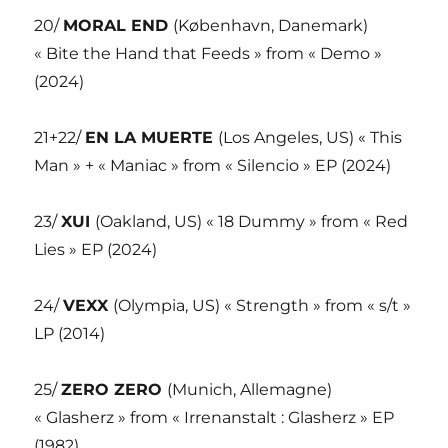
20/
MORAL END
(København, Danemark)
« Bite the Hand that Feeds » from « Demo »
(2024)
21+22/
EN LA MUERTE
(Los Angeles, US) « This
Man » + « Maniac » from « Silencio » EP (2024)
23/
XUI
(Oakland, US) « 18 Dummy » from « Red
Lies » EP (2024)
24/
VEXX
(Olympia, US) « Strength » from « s/t »
LP (2014)
25/
ZERO ZERO
(Munich, Allemagne)
« Glasherz » from « Irrenanstalt : Glasherz » EP
(1982)