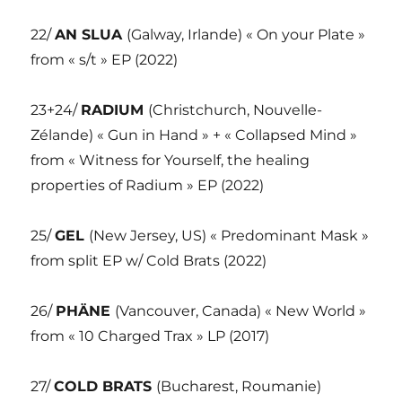
22/
AN SLUA
(Galway, Irlande) « On your Plate »
from « s/t » EP (2022)
23+24/
RADIUM
(Christchurch, Nouvelle-
Zélande) « Gun in Hand » + « Collapsed Mind »
from « Witness for Yourself, the healing
properties of Radium » EP (2022)
25/
GEL
(New Jersey, US) « Predominant Mask »
from split EP w/ Cold Brats (2022)
26/
PHÄNE
(Vancouver, Canada) « New World »
from « 10 Charged Trax » LP (2017)
27/
COLD BRATS
(Bucharest, Roumanie)