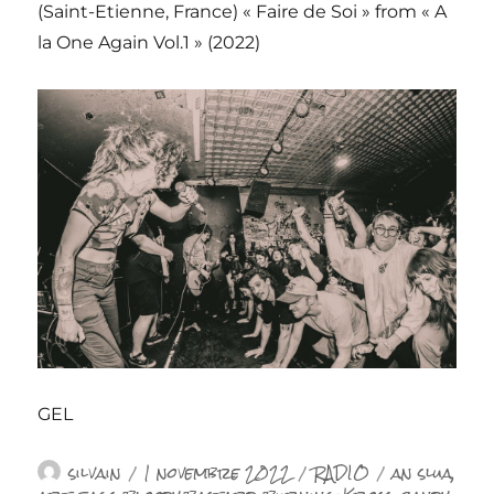
(Saint-Etienne, France) « Faire de Soi » from « A
la One Again Vol.1 » (2022)
GEL
Auteur
Publié
Catégories
Étiquettes
silvain
1 novembre 2022
RADIO
an slua
,