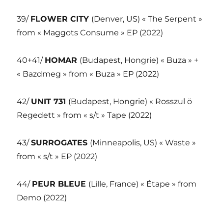
39/
FLOWER CITY
(Denver, US) « The Serpent »
from « Maggots Consume » EP (2022)
40+41/
HOMAR
(Budapest, Hongrie) « Buza » +
« Bazdmeg » from « Buza » EP (2022)
42/
UNIT 731
(Budapest, Hongrie) « Rosszul ö
Regedett » from « s/t » Tape (2022)
43/
SURROGATES
(Minneapolis, US) « Waste »
from « s/t » EP (2022)
44/
PEUR BLEUE
(Lille, France) « Étape » from
Demo (2022)