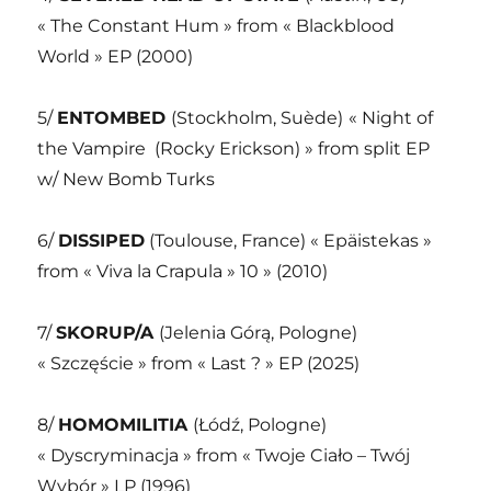
« The Constant Hum » from « Blackblood
World » EP (2000)
5/
ENTOMBED
(Stockholm, Suède)
« Night of
the Vampire (Rocky Erickson) » from split EP
w/ New Bomb Turks
6/
DISSIPED
(Toulouse, France) « Epäistekas »
from « Viva la Crapula » 10 » (2010)
7/
SKORUP/A
(Jelenia Górą, Pologne)
« Szczęście » from « Last ? » EP (2025)
8/
HOMOMILITIA
(Łódź, Pologne)
« Dyscryminacja » from « Twoje Ciało – Twój
Wybór » LP (1996)