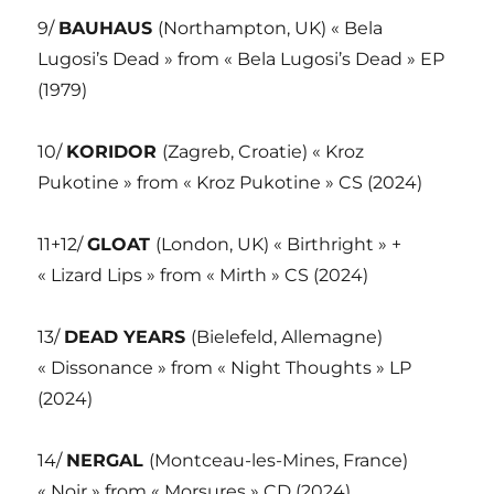
9/
BAUHAUS
(Northampton, UK) « Bela
Lugosi’s Dead » from « Bela Lugosi’s Dead » EP
(1979)
10/
KORIDOR
(Zagreb, Croatie) « Kroz
Pukotine » from « Kroz Pukotine » CS (2024)
11+12/
GLOAT
(London, UK) « Birthright » +
« Lizard Lips » from « Mirth » CS (2024)
13/
DEAD YEARS
(Bielefeld, Allemagne)
« Dissonance » from « Night Thoughts » LP
(2024)
14/
NERGAL
(Montceau-les-Mines, France)
« Noir » from « Morsures » CD (2024)