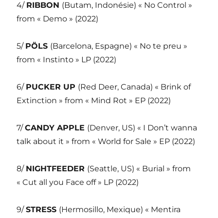
4/
RIBBON
(Butam, Indonésie) « No Control »
from « Demo » (2022)
5/
PÖLS
(Barcelona, Espagne) « No te preu »
from « Instinto » LP (2022)
6/
PUCKER UP
(Red Deer, Canada) « Brink of
Extinction » from « Mind Rot » EP (2022)
7/
CANDY APPLE
(Denver, US) « I Don’t wanna
talk about it » from « World for Sale » EP (2022)
8/
NIGHTFEEDER
(Seattle, US) « Burial » from
« Cut all you Face off » LP (2022)
9/
STRESS
(Hermosillo, Mexique) « Mentira