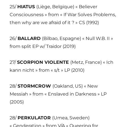
25/
HIATUS
(Liège, Belgique) « Believer
Consciousness » from « If War Solves Problems,
then why are we afraid of it ? » CS (1992)
26/
BALLARD
(Bilbao, Espagne) « Null W.B. II »
from split EP w/ Traidor (2019)
27/
SCORPION VIOLENTE
(Metz, France) « Ich
kann nicht » from « s/t » LP (2010)
28/
STORMCROW
(Oakland, US) « New
Messiah » from « Enslaved in Darkness » LP
(2005)
28/
PERKULATOR
(Umea, Sweden)
« Genderation » from V/A « Queering for