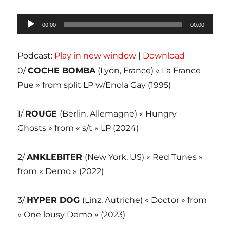
Lecteur
00:00
00:00
audio
Podcast:
Play in new window
|
Download
0/
COCHE BOMBA
(Lyon, France) « La France
Pue » from split LP w/Enola Gay (1995)
1/
ROUGE
(Berlin, Allemagne) « Hungry
Ghosts » from « s/t » LP (2024)
2/
ANKLEBITER
(New York, US) « Red Tunes »
from « Demo » (2022)
3/
HYPER DOG
(Linz, Autriche) « Doctor » from
« One lousy Demo » (2023)