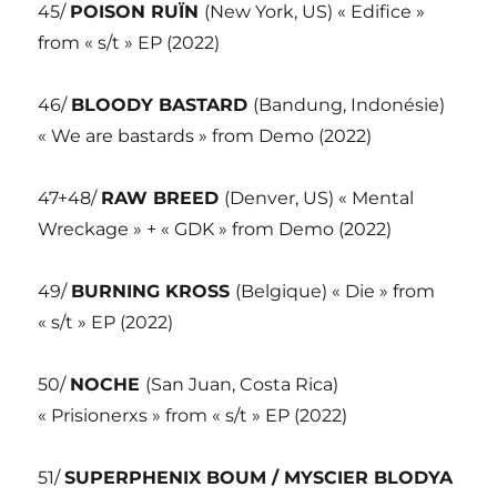
45/
POISON RUÏN
(New York, US) « Edifice »
from « s/t » EP (2022)
46/
BLOODY BASTARD
(Bandung, Indonésie)
« We are bastards » from Demo (2022)
47+48/
RAW BREED
(Denver, US) « Mental
Wreckage » + « GDK » from Demo (2022)
49/
BURNING KROSS
(Belgique) « Die » from
« s/t » EP (2022)
50/
NOCHE
(San Juan, Costa Rica)
« Prisionerxs » from « s/t » EP (2022)
51/
SUPERPHENIX BOUM / MYSCIER BLODYA