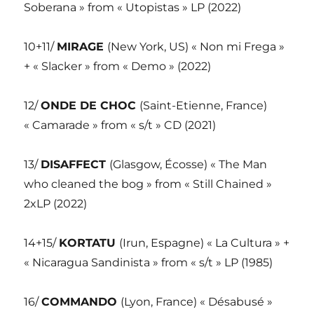
Soberana » from « Utopistas » LP (2022)
10+11/
MIRAGE
(New York, US) « Non mi Frega »
+ « Slacker » from « Demo » (2022)
12/
ONDE DE CHOC
(Saint-Etienne, France)
« Camarade » from « s/t » CD (2021)
13/
DISAFFECT
(Glasgow, Écosse) « The Man
who cleaned the bog » from « Still Chained »
2xLP (2022)
14+15/
KORTATU
(Irun, Espagne) « La Cultura » +
« Nicaragua Sandinista » from « s/t » LP (1985)
16/
COMMANDO
(Lyon, France) « Désabusé »