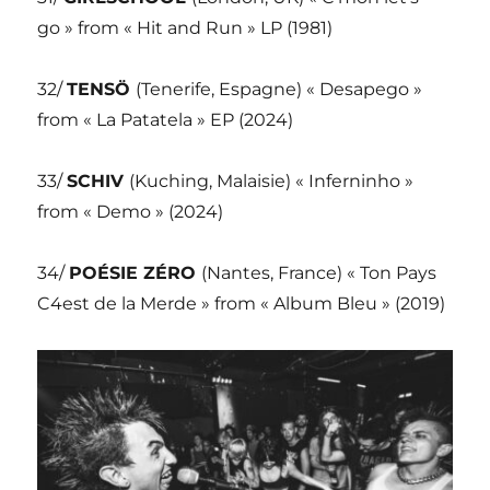
go » from « Hit and Run » LP (1981)
32/
TENSÖ
(Tenerife, Espagne) « Desapego »
from « La Patatela » EP (2024)
33/
SCHIV
(Kuching, Malaisie) « Inferninho »
from « Demo » (2024)
34/
POÉSIE ZÉRO
(Nantes, France) « Ton Pays
C4est de la Merde » from « Album Bleu » (2019)