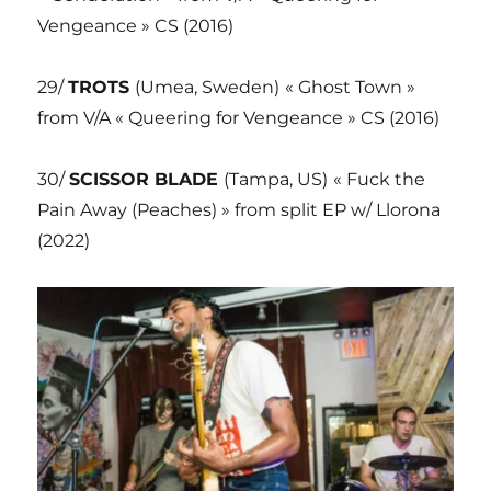
Vengeance » CS (2016)
29/
TROTS
(Umea, Sweden)
« Ghost Town »
from V/A « Queering for Vengeance » CS (2016)
30/
SCISSOR BLADE
(Tampa, US)
« Fuck the
Pain Away (Peaches) » from split EP w/ Llorona
(2022)