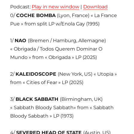
Podcast:
Play in new window
|
Download
0/
COCHE BOMBA
(Lyon, France) « La France
Pue » from split LP w/Enola Gay (1995)
1/
NAO
(Bremen / Hamburg, Allemagne)
« Obrigada / Todos Querem Dominar O
Mundo » from « Obrigada » LP (2025)
2/
KALEIDOSCOPE
(New York, US) « Utopia »
from « Cities of Fear » LP (2025)
3/
BLACK SABBATH
(Birmingham, UK)
« Sabbath Bloody Sabbath» from « Sabbath
Bloody Sabbath » LP (1973)
4/
SEVERED HEAD OF STATE
(Austin, US)