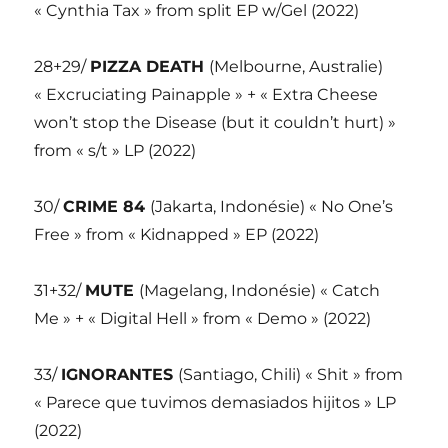
« Cynthia Tax » from split EP w/Gel (2022)
28+29/
PIZZA DEATH
(Melbourne, Australie)
« Excruciating Painapple » + « Extra Cheese
won’t stop the Disease (but it couldn’t hurt) »
from « s/t » LP (2022)
30/
CRIME 84
(Jakarta, Indonésie) « No One’s
Free » from « Kidnapped » EP (2022)
31+32/
MUTE
(Magelang, Indonésie) « Catch
Me » + « Digital Hell » from « Demo » (2022)
33/
IGNORANTES
(Santiago, Chili) « Shit » from
« Parece que tuvimos demasiados hijitos » LP
(2022)