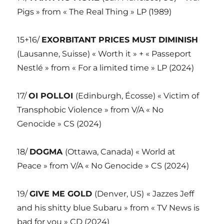
Pigs » from « The Real Thing » LP (1989)
15+16/
EXORBITANT PRICES MUST DIMINISH
(Lausanne, Suisse) « Worth it » + « Passeport
Nestlé » from « For a limited time » LP (2024)
17/
OI POLLOI
(Edinburgh, Écosse) « Victim of
Transphobic Violence » from V/A « No
Genocide » CS (2024)
18/
DOGMA
(Ottawa, Canada) « World at
Peace » from V/A « No Genocide » CS (2024)
19/
GIVE ME GOLD
(Denver, US)
« Jazzes Jeff
and his shitty blue Subaru » from « TV News is
bad for you » CD (2024)