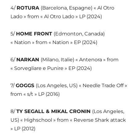
4/
ROTURA
(Barcelona, Espagne) « Al Otro
Lado » from « Al Otro Lado » LP (2024)
5/
HOME FRONT
(Edmonton, Canada)
« Nation » from « Nation » EP (2024)
6/
NARKAN
(Milano, Italie) « Antenora » from
« Sorvegliare e Punire » EP (2024)
7/
GOGGS
(Los Angeles, US) « Needle Trade Off »
from « s/t » LP (2016)
8/
TY SEGALL & MIKAL CRONIN
(Los Angeles,
US) « Highschool » from « Reverse Shark attack
» LP (2012)