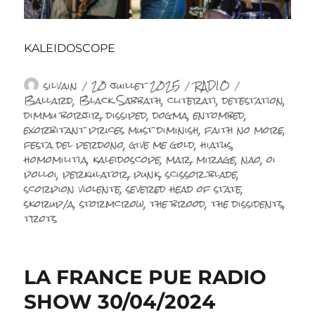
KALEIDOSCOPE
Auteur
Publié
Catégories
Étiquettes
silvain
20 juillet 2025
RADIO
le
Ballard
,
Black Sabbath
,
cliterati
,
detestation
,
dimmu borjir
,
dissiped
,
dogma
,
entombed
,
exorbitant prices must diminish
,
faith no more
,
festa del perdono
,
give me gold
,
hiatus
,
homomilitia
,
kaleidoscope
,
mar
,
mirage
,
nao
,
oi
polloi
,
perkulator
,
punk
,
scissor blade
,
scorpion violente
,
severed head of state
,
skorup/a
,
stormcrow
,
the brood
,
the dissidents
,
trots
LA FRANCE PUE RADIO
SHOW 30/04/2024