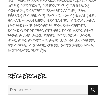
le
art fags
,
bloody bastard
,
burning Kross
,
candy
apple
,
cold brats
,
comeback clit
,
commando
,
crime 84
,
disaffect
,
famille d'accueil
,
faux
départ
,
flower city
,
fuck it...i quit !
,
gasse !
,
gel
,
homar
,
human needs
,
ignorantes
,
kortatu
,
mess
,
mirage
,
mute
,
myscier blodya
,
nightfeeder
,
noche
,
onde de choc
,
pervers et truands
,
peur
bleue
,
phane
,
pisssniffers
,
pizza death
,
poison
ruïn
,
pöls
,
pucker up
,
punk
,
radium
,
raw breed
,
revolucion x
,
ribbon
,
stress
,
superphenix boum
,
surrogates
,
unit 731
RECHERCHER
RE
Recherche
pour :