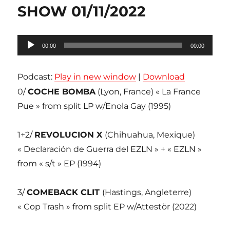
SHOW 01/11/2022
Lecteur
00:00
00:00
audio
Podcast:
Play in new window
|
Download
0/
COCHE BOMBA
(Lyon, France) « La France
Pue » from split LP w/Enola Gay (1995)
1+2/
REVOLUCION X
(Chihuahua, Mexique)
« Declaración de Guerra del EZLN » + « EZLN »
from « s/t » EP (1994)
3/
COMEBACK CLIT
(Hastings, Angleterre)
« Cop Trash » from split EP w/Attestör (2022)