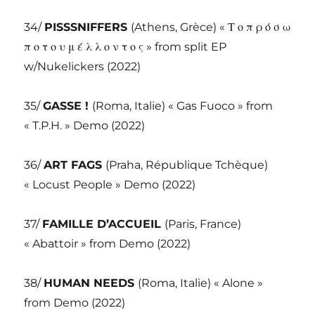
34/
PISSSNIFFERS
(Athens, Grèce) « Τ ο π ρ ό σ ω
π ο τ ο υ μ έ λ λ ο ν τ ο ς » from split EP
w/Nukelickers (2022)
35/
GASSE !
(Roma, Italie) « Gas Fuoco » from
« T.P.H. » Demo (2022)
36/
ART FAGS
(Praha, République Tchèque)
« Locust People » Demo (2022)
37/
FAMILLE D’ACCUEIL
(Paris, France)
« Abattoir » from Demo (2022)
38/
HUMAN NEEDS
(Roma, Italie) « Alone »
from Demo (2022)