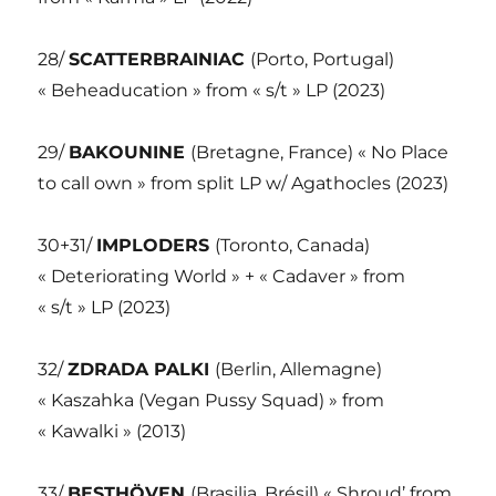
28/
SCATTERBRAINIAC
(Porto, Portugal)
« Beheaducation » from « s/t » LP (2023)
29/
BAKOUNINE
(Bretagne, France) « No Place
to call own » from split LP w/ Agathocles (2023)
30+31/
IMPLODERS
(Toronto, Canada)
« Deteriorating World » + « Cadaver » from
« s/t » LP (2023)
32/
ZDRADA PALKI
(Berlin, Allemagne)
« Kaszahka (Vegan Pussy Squad) » from
« Kawalki » (2013)
33/
BESTHÖVEN
(Brasilia, Brésil) « Shroud’ from