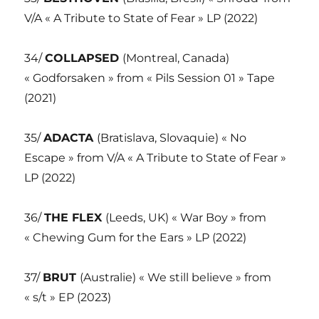
V/A « A Tribute to State of Fear » LP (2022)
34/
COLLAPSED
(Montreal, Canada)
« Godforsaken » from « Pils Session 01 » Tape
(2021)
35/
ADACTA
(Bratislava, Slovaquie) « No
Escape » from V/A « A Tribute to State of Fear »
LP (2022)
36/
THE FLEX
(Leeds, UK) « War Boy » from
« Chewing Gum for the Ears » LP (2022)
37/
BRUT
(Australie) « We still believe » from
« s/t » EP (2023)