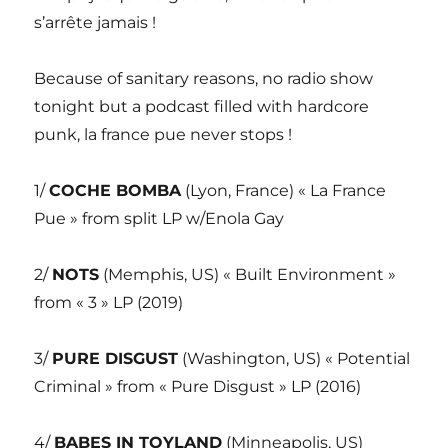
s’arrête jamais !
Because of sanitary reasons, no radio show
tonight but a podcast filled with hardcore
punk, la france pue never stops !
1/
COCHE BOMBA
(Lyon, France) « La France
Pue » from split LP w/Enola Gay
2/
NOTS
(Memphis, US) « Built Environment »
from « 3 » LP (2019)
3/
PURE DISGUST
(Washington, US) « Potential
Criminal » from « Pure Disgust » LP (2016)
4/
BABES IN TOYLAND
(Minneapolis, US)