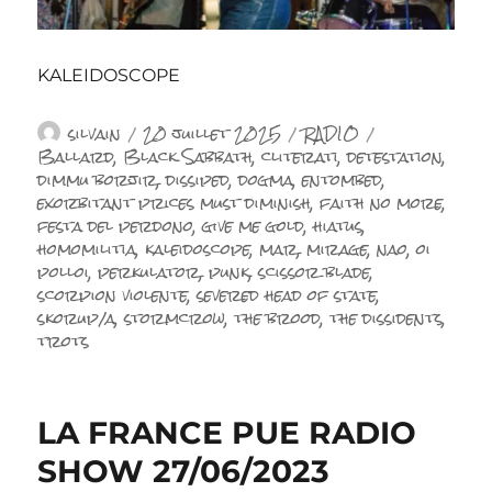
KALEIDOSCOPE
Auteur
Publié
Catégories
Étiquettes
silvain
20 juillet 2025
RADIO
le
Ballard
,
Black Sabbath
,
cliterati
,
detestation
,
dimmu borjir
,
dissiped
,
dogma
,
entombed
,
exorbitant prices must diminish
,
faith no more
,
festa del perdono
,
give me gold
,
hiatus
,
homomilitia
,
kaleidoscope
,
mar
,
mirage
,
nao
,
oi
polloi
,
perkulator
,
punk
,
scissor blade
,
scorpion violente
,
severed head of state
,
skorup/a
,
stormcrow
,
the brood
,
the dissidents
,
trots
LA FRANCE PUE RADIO
SHOW 27/06/2023