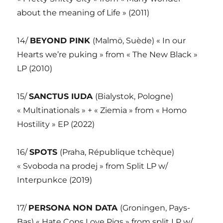
about the meaning of Life » (2011)
14/
BEYOND PINK
(Malmö, Suède) « In our
Hearts we’re puking » from « The New Black »
LP (2010)
15/
SANCTUS IUDA
(Bialystok, Pologne)
« Multinationals » + « Ziemia » from « Homo
Hostility » EP (2022)
16/
SPOTS
(Praha, République tchèque)
« Svoboda na prodej » from Split LP w/
Interpunkce (2019)
17/
PERSONA NON DATA
(Groningen, Pays-
Bas) « Hate Cops Love Pigs » from split LP w/