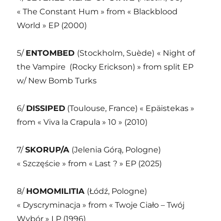
« The Constant Hum » from « Blackblood
World » EP (2000)
5/
ENTOMBED
(Stockholm, Suède)
« Night of
the Vampire (Rocky Erickson) » from split EP
w/ New Bomb Turks
6/
DISSIPED
(Toulouse, France) « Epäistekas »
from « Viva la Crapula » 10 » (2010)
7/
SKORUP/A
(Jelenia Górą, Pologne)
« Szczęście » from « Last ? » EP (2025)
8/
HOMOMILITIA
(Łódź, Pologne)
« Dyscryminacja » from « Twoje Ciało – Twój
Wybór » LP (1996)