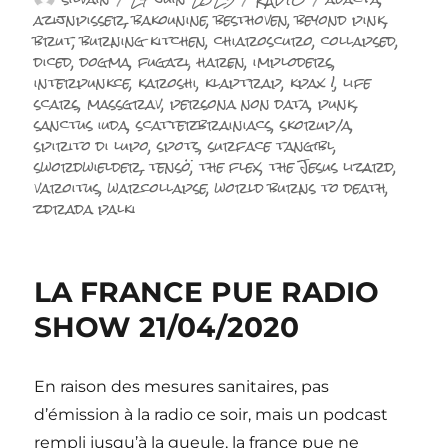
le
azijnpisser
,
bakounine
,
besthoven
,
beyond pink
,
brut
,
burning kitchen
,
chiaroscuro
,
collapsed
,
diced
,
dogma
,
fugazi
,
haren
,
imploders
,
interpunkce
,
karoshi
,
klaptrap
,
kpax !
,
life
scars
,
massgrav
,
persona non data
,
punk
,
sanctus iuda
,
scatterbrainiacs
,
skorup/a
,
spirito di lupo
,
spots
,
surface tangibl
,
swordwielder
,
tensö
,
the flex
,
the Jesus lizard
,
varoitus
,
warcollapse
,
world burns to death
,
zdrada palki
LA FRANCE PUE RADIO
SHOW 21/04/2020
En raison des mesures sanitaires, pas
d’émission à la radio ce soir, mais un podcast
rempli jusqu’à la gueule, la france pue ne