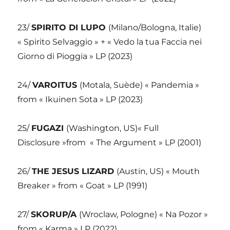
23/
SPIRITO DI LUPO
(Milano/Bologna, Italie)
« Spirito Selvaggio » + « Vedo la tua Faccia nei
Giorno di Pioggia » LP (2023)
24/
VAROITUS
(Motala, Suède) « Pandemia »
from « Ikuinen Sota » LP (2023)
25/
FUGAZI
(Washington, US)« Full
Disclosure »from
« The Argument » LP (2001)
26/
THE JESUS LIZARD
(Austin, US) « Mouth
Breaker » from « Goat » LP (1991)
27/
SKORUP/A
(Wroclaw, Pologne) « Na Pozor »
from « Karma » LP (2022)