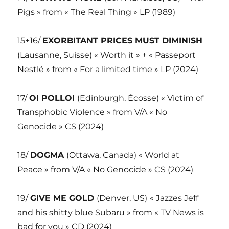
Pigs » from « The Real Thing » LP (1989)
15+16/
EXORBITANT PRICES MUST DIMINISH
(Lausanne, Suisse) « Worth it » + « Passeport
Nestlé » from « For a limited time » LP (2024)
17/
OI POLLOI
(Edinburgh, Écosse) « Victim of
Transphobic Violence » from V/A « No
Genocide » CS (2024)
18/
DOGMA
(Ottawa, Canada) « World at
Peace » from V/A « No Genocide » CS (2024)
19/
GIVE ME GOLD
(Denver, US)
« Jazzes Jeff
and his shitty blue Subaru » from « TV News is
bad for you » CD (2024)