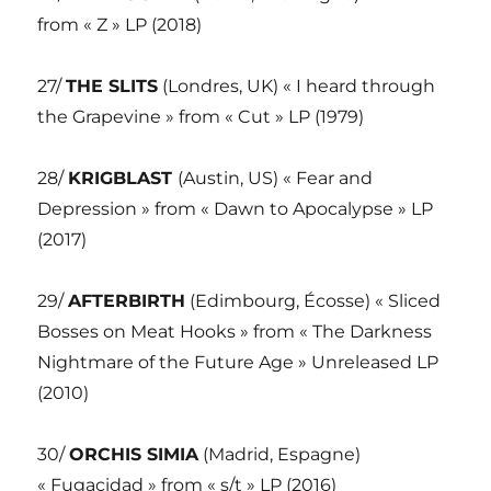
from « Z » LP (2018)
27/
THE SLITS
(Londres, UK) « I heard through
the Grapevine » from « Cut » LP (1979)
28/
KRIGBLAST
(Austin, US) « Fear and
Depression » from « Dawn to Apocalypse » LP
(2017)
29/
AFTERBIRTH
(Edimbourg, Écosse) « Sliced
Bosses on Meat Hooks » from « The Darkness
Nightmare of the Future Age » Unreleased LP
(2010)
30/
ORCHIS SIMIA
(Madrid, Espagne)
« Fugacidad » from « s/t » LP (2016)