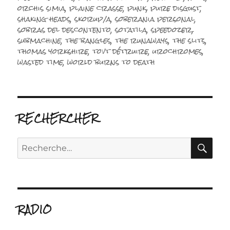
orchis simia
,
plaine crasse
,
punk
,
pure disgust
,
shaking heads
,
skorup/a
,
soberania personal
,
sobras del descontento
,
sotatila
,
speedozer
,
submachine
,
the bangles
,
the runaways
,
the slits
,
thomas yorkshire
,
tovt détruire
,
urochromes
,
wasted time
,
world burns to death
RECHERCHER
RE
Recherche
pour :
RADIO