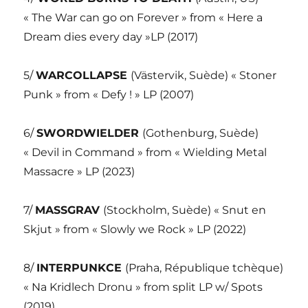
« The War can go on Forever » from « Here a
Dream dies every day »LP (2017)
5/
WARCOLLAPSE
(Västervik, Suède) « Stoner
Punk » from « Defy ! » LP (2007)
6/
SWORDWIELDER
(Gothenburg, Suède)
« Devil in Command » from « Wielding Metal
Massacre » LP (2023)
7/
MASSGRAV
(Stockholm, Suède) « Snut en
Skjut » from « Slowly we Rock » LP (2022)
8/
INTERPUNKCE
(Praha, République tchèque)
« Na Kridlech Dronu » from split LP w/ Spots
(2019)