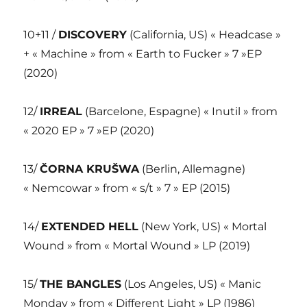
10+11 /
DISCOVERY
(California, US) « Headcase »
+ « Machine » from « Earth to Fucker » 7 »EP
(2020)
12/
IRREAL
(Barcelone, Espagne) « Inutil » from
« 2020 EP » 7 »EP (2020)
13/
ČORNA KRUŠWA
(Berlin, Allemagne)
« Nemcowar » from « s/t » 7 » EP (2015)
14/
EXTENDED HELL
(New York, US) « Mortal
Wound » from « Mortal Wound » LP (2019)
15/
THE BANGLES
(Los Angeles, US) « Manic
Monday » from « Different Light » LP (1986)