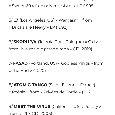
« Sweet 69 » from « Nemesister » LP (1995)
5/
L7
(Los Angeles, US) « Wargasm » from
« Bricks are Heavy » LP (1992)
6/
SKORUP/A
(Jelenia Gora, Pologne) « O.d.z. »
from ‘’Nie ma nic przede mna » CD (2019)
7/
FASAD
(Portland, US) « Godless Kings » from
« The End » (2020)
8/
ATOMIC TANGO
(Saint-Etienne, France)
« Poésie » from « Privées de Sortie » (2020)
9/
MEET THE VIRUS
(California, US) « Justify »
from « s/t » CD (2003)