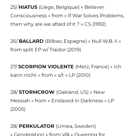
25/
HIATUS
(Liège, Belgique) « Believer
Consciousness » from « If War Solves Problems,
then why are we afraid of it ? » CS (1992)
26/
BALLARD
(Bilbao, Espagne) « Null W.B. II »
from split EP w/ Traidor (2019)
27/
SCORPION VIOLENTE
(Metz, France) « Ich
kann nicht » from « s/t » LP (2010)
28/
STORMCROW
(Oakland, US) « New
Messiah » from « Enslaved in Darkness » LP
(2005)
28/
PERKULATOR
(Umea, Sweden)
« Genderation » from V/A « Queering for