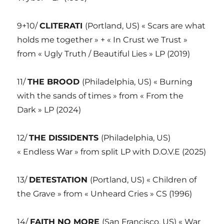
9+10/
CLITERATI
(Portland, US) « Scars are what
holds me together » + « In Crust we Trust »
from « Ugly Truth / Beautiful Lies » LP (2019)
11/
THE BROOD
(Philadelphia, US) « Burning
with the sands of times » from « From the
Dark » LP (2024)
12/
THE DISSIDENTS
(Philadelphia, US)
« Endless War » from split LP with D.O.V.E (2025)
13/
DETESTATION
(Portland, US) « Children of
the Grave » from « Unheard Cries » CS (1996)
14/
FAITH NO MORE
(San Francisco, US) « War