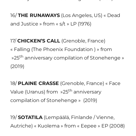
16/
THE RUNAWAYS
(Los Angeles, US) « Dead
and Justice » from « s/t » LP (1976)
17/
CHICKEN’S CALL
(Grenoble, France)
« Falling (The Phoenix Foundation ) » from
th
»25
anniversary compilation of Stonehenge »
(2019)
18/
PLAINE CRASSE
(Grenoble, France) « Face
th
Value (Uranus) from »25
anniversary
compilation of Stonehenge »
(2019)
19/
SOTATILA
(Lempäälä, Finlande / Vienne,
Autriche) « Kuolema » from « Eepee » EP (2008)