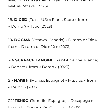
Matrak Attakk (2023)
18/
DICED
(Tulsa, US) « Blank Stare » from
« Demo ? » Tape (2023)
19/
DOGMA
(Ottawa, Canada) « Disarm or Die »
from « Disarm or Die » 10 » (2023)
20/
SURFACE TANGIBL
(Saint-Etienne, France)
« Dehors » from « Demo » (2023)
21/
HAREN
(Murcia, Espagne) « Matalos » from
« Demo » (2022)
22/
TENSÖ
(Tenerife, Espagne) « Desapego »
from « La Generación Cristal » LP (2022)