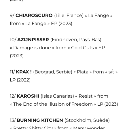
9/
CHIAROSCURO
(Lille, France) « La Fange »
from « La Fange » EP (2023)
10/
AZIJNPISSER
(Eindhoven, Pays-Bas)
« Damage is done » from « Cold Cuts » EP
(2023)
11/
KPAX !
(Beograd, Serbie) « Plata » from « s/t »
LP (2022)
12/
KAROSHI
(Islas Canarias) « Resist » from
« The End of the Illusion of Freedom » LP (2023)
13/
BURNING KITCHEN
(Stockholm, Suède)
« Pretty Shitty City » from « Many wonder