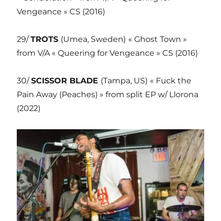
Vengeance » CS (2016)
29/
TROTS
(Umea, Sweden)
« Ghost Town »
from V/A « Queering for Vengeance » CS (2016)
30/
SCISSOR BLADE
(Tampa, US)
« Fuck the
Pain Away (Peaches) » from split EP w/ Llorona
(2022)