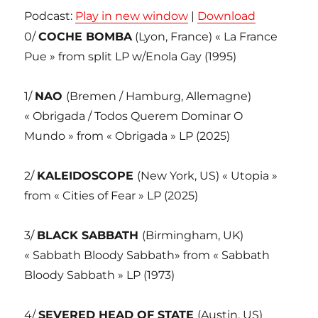
Podcast:
Play in new window
|
Download
0/
COCHE BOMBA
(Lyon, France) « La France
Pue » from split LP w/Enola Gay (1995)
1/
NAO
(Bremen / Hamburg, Allemagne)
« Obrigada / Todos Querem Dominar O
Mundo » from « Obrigada » LP (2025)
2/
KALEIDOSCOPE
(New York, US) « Utopia »
from « Cities of Fear » LP (2025)
3/
BLACK SABBATH
(Birmingham, UK)
« Sabbath Bloody Sabbath» from « Sabbath
Bloody Sabbath » LP (1973)
4/
SEVERED HEAD OF STATE
(Austin, US)