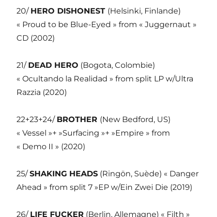
20/
HERO DISHONEST
(Helsinki, Finlande)
« Proud to be Blue-Eyed » from « Juggernaut »
CD (2002)
21/
DEAD HERO
(Bogota, Colombie)
« Ocultando la Realidad » from split LP w/Ultra
Razzia (2020)
22+23+24/
BROTHER
(New Bedford, US)
« Vessel »+ »Surfacing »+ »Empire » from
« Demo II » (2020)
25/
SHAKING HEADS
(Ringön, Suède) « Danger
Ahead » from split 7 »EP w/Ein Zwei Die (2019)
26/
LIFE FUCKER
(Berlin, Allemagne) « Filth »