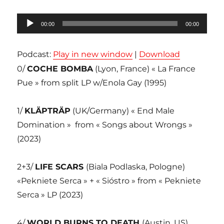
Lecteur
00:00
00:00
audio
Podcast:
Play in new window
|
Download
0/
COCHE BOMBA
(Lyon, France) « La France
Pue » from split LP w/Enola Gay (1995)
1/
KLÄPTRÄP
(UK/Germany) « End Male
Domination »
from « Songs about Wrongs »
(2023)
2+3/
LIFE SCARS
(Biala Podlaska, Pologne)
«Pekniete Serca » + « Sióstro » from « Pekniete
Serca » LP (2023)
4/
WORLD BURNS TO DEATH
(Austin, US)