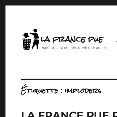
la france pue
making saint etienne punk rock again
Étiquette :
imploders
LA FRANCE PUE