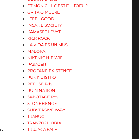
ET MON CUL C'EST DU TOFU ?
GRITA O MUERE
I FEEL GOOD
INSANE SOCIETY
KAMASET LEVYT
KICK ROCK
LA VIDA ES UN MUS
MALOKA
NIKT NIC NIE WIE
PASAZER
PROFANE EXISTENCE
PUNK DISTRO
REFUSE Rds
RUIN NATION
SABOTAGE Rds
STONEHENGE
SUBVERSIVE WAYS
TRABUC
TRANZOPHOBIA
st
TRUJACA FALA