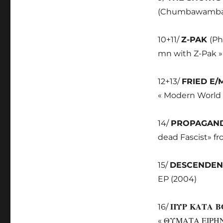
(Chumbawamba) 
10+11/
Z-PAK
(Ph
mn with Z-Pak »
12+13/
FRIED E/
« Modern World 
14/
PROPAGAN
dead Fascist» fr
15/
DESCENDE
EP (2004)
16/
ΠΥΡ ΚΑΤΑ 
«
ΘΥΜΑΤΑ ΕΙΡΗΝΗ