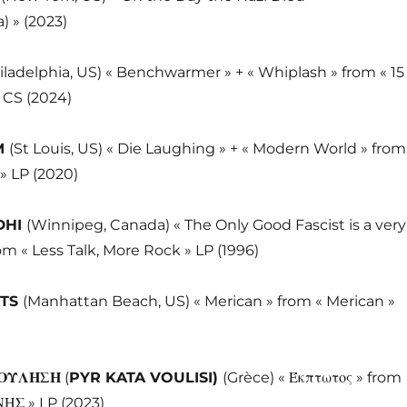
» (2023)
iladelphia, US) « Benchwarmer » + « Whiplash » from « 15
 CS (2024)
M
(St Louis, US) « Die Laughing » + « Modern World » from
» LP (2020)
DHI
(Winnipeg, Canada) « The Only Good Fascist is a very
om « Less Talk, More Rock » LP (1996)
NTS
(Manhattan Beach, US) « Merican » from « Merican »
ΒΟΥΛΗΣΗ
(
PYR KATA VOULISI)
(Grèce) «
Έκπτωτος »
from
Σ » LP (2023)