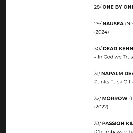
28/
ONE BY ON
29/
NAUSEA
(Ne
(2024)
30/
DEAD KEN
« In God we Trust
31/
NAPALM DE
Punks Fuck Off »
32/
MORROW
(
(2022)
33/
PASSION KI
(Chumbawamba) » 