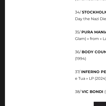
34/
STOCKHOL
Day the Nazi Di
35/
PURA MAN
Glam) » from « L
36/
BODY COU
(1994)
37/
INFERNO P
e Tua » LP (2024
38/
VIC BONDI