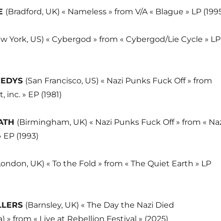
E
(Bradford, UK) « Nameless » from V/A « Blague » LP (199
w York, US) « Cybergod » from « Cybergod/Lie Cycle » LP
NEDYS
(San Francisco, US) « Nazi Punks Fuck Off » from
, inc. » EP (1981)
ATH
(Birmingham, UK) « Nazi Punks Fuck Off » from « Na
 EP (1993)
London, UK) « To the Fold » from « The Quiet Earth » LP
LLERS
(Barnsley, UK) « The Day the Nazi Died
from « Live at Rebellion Festival » (2025)