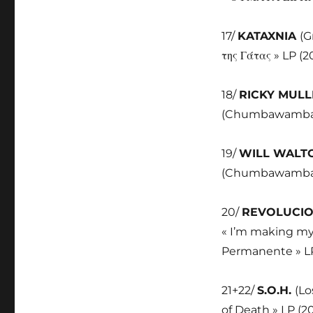
17/
KATAXNIA
(G
της Γάτας » LP (2
18/
RICKY MUL
(Chumbawamba) »
19/
WILL WAL
(Chumbawamba) »
20/
REVOLUCI
« I’m making my
Permanente » LP
21+22/
S.O.H.
(Lo
of Death » LP (2