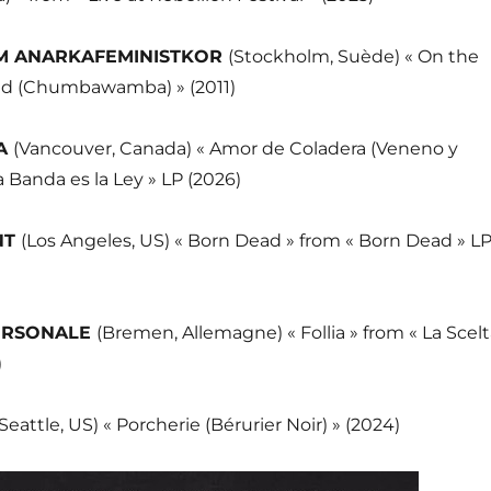
M ANARKAFEMINISTKOR
(Stockholm, Suède) « On the
ed (Chumbawamba) » (2011)
IA
(Vancouver, Canada) « Amor de Coladera (Veneno y
a Banda es la Ley » LP (2026)
NT
(Los Angeles, US) « Born Dead » from « Born Dead » L
ERSONALE
(Bremen, Allemagne) « Follia » from « La Scel
)
(Seattle, US) « Porcherie (Bérurier Noir) » (2024)