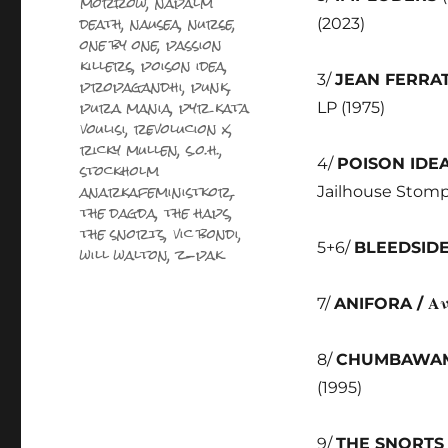
morrow
,
napalm
death
,
nausea
,
nurse
,
(2023)
one by one
,
passion
killers
,
poison idea
,
3/
JEAN FERRA
propagandhi
,
punk
,
pura mania
,
pyr kata
LP (1975)
voulisi
,
revolucion x
,
ricky mullen
,
s.o.h.
,
4/
POISON IDE
stockholm
anarkafeministkor
,
Jailhouse Stomp
the dagda
,
the haps
,
the snorts
,
vic bondi
,
5+6/
BLEEDSID
will walton
,
z-pak
7/
ANIFORA /
Αν
8/
CHUMBAWA
(1995)
9/
THE SNORT