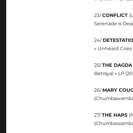
23/
CONFLICT
(
Serenade is Dead
24/
DETESTATI
« Unheard Cries 
25/
THE DAGD
Betrayal » LP (2
26/
MARY COUC
(Chumbawamba) 
27/
THE HAPS
(
(Chumbawamba) »