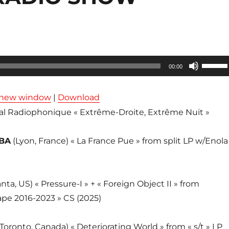
Utilisez
00:00
les
flèches
n new window
|
Download
haut/ba
l Radiophonique « Extrême-Droite, Extrême Nuit »
pour
augmen
BA
(Lyon, France) « La France Pue » from split LP w/Enola
ou
diminue
le
anta, US) « Pressure-I » + « Foreign Object II » from
volume
ape 2016-2023 » CS (2025)
(Toronto, Canada) « Deteriorating World » from « s/t » LP