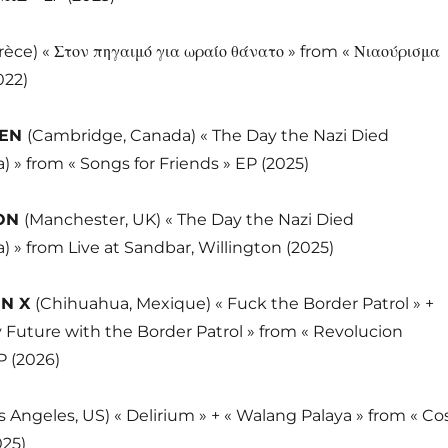
rèce) «
Στον πηγαιμό για ωραίο θάνατο »
from «
Νιαούρισμα
022)
LEN
(Cambridge, Canada) « The Day the Nazi Died
 from « Songs for Friends » EP (2025)
TON
(Manchester, UK) « The Day the Nazi Died
 from Live at Sandbar, Willington (2025)
ON X
(Chihuahua, Mexique) « Fuck the Border Patrol » +
 Future with the Border Patrol » from « Revolucion
 (2026)
s Angeles, US) « Delirium » + « Walang Palaya » from « Co
025)