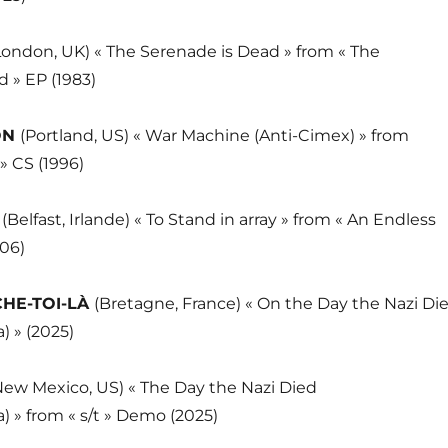
London, UK) « The Serenade is Dead » from « The
 » EP (1983)
ON
(Portland, US) « War Machine (Anti-Cimex) » from
» CS (1996)
A
(Belfast, Irlande) « To Stand in array » from « An Endless
006)
HE-TOI-LÀ
(Bretagne, France) « On the Day the Nazi Di
» (2025)
New Mexico, US) « The Day the Nazi Died
 from « s/t » Demo (2025)