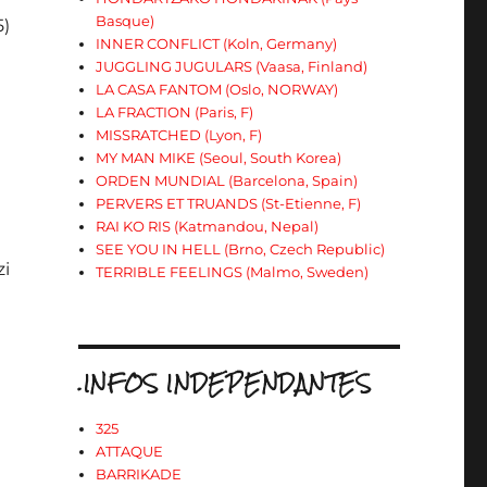
Basque)
5)
INNER CONFLICT (Koln, Germany)
JUGGLING JUGULARS (Vaasa, Finland)
LA CASA FANTOM (Oslo, NORWAY)
LA FRACTION (Paris, F)
MISSRATCHED (Lyon, F)
MY MAN MIKE (Seoul, South Korea)
ORDEN MUNDIAL (Barcelona, Spain)
PERVERS ET TRUANDS (St-Etienne, F)
RAI KO RIS (Katmandou, Nepal)
SEE YOU IN HELL (Brno, Czech Republic)
zi
TERRIBLE FEELINGS (Malmo, Sweden)
.INFOS INDEPENDANTES
325
ATTAQUE
BARRIKADE