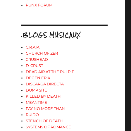
PUNX FORUM
»
.BLOGS MUSICAUX
C.R.A.P.
CHURCH OF ZER
CRUSHEAD
D-CRUST
DEAD AIR AT THE PULPIT
DEGEN ERIK
DISCARGA DIRECTA
DUMP SITE
KILLED BY DEATH
MEANTIME
PAY NO MORE THAN
RUIDO
STENCH OF DEATH
SYSTEMS OF ROMANCE