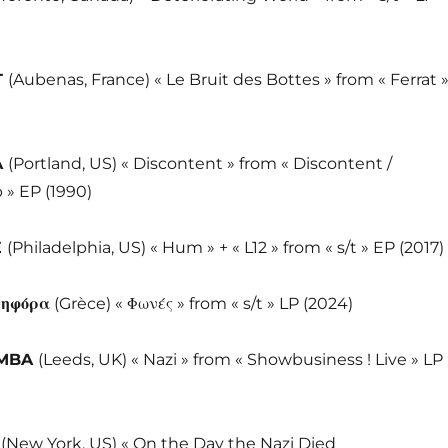
T
(Aubenas, France) « Le Bruit des Bottes » from « Ferrat 
A
(Portland, US) « Discontent » from « Discontent /
 » EP (1990)
E
(Philadelphia, US) « Hum » + « L12 » from « s/t » EP (2017)
ηφόρα
(Grèce) «
Φωνές
» from « s/t » LP (2024)
MBA
(Leeds, UK) « Nazi » from « Showbusiness ! Live » LP
S
(New York, US) « On the Day the Nazi Died