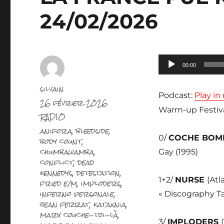
24/02/2026
Lecteur
00:00
audio
Auteur
silvain
Podcast:
Play i
Publié
26 février 2026
le
Warm-up Festiva
Catégories
RADIO
Étiquettes
anifora
,
bleedside
,
0/
COCHE BOM
body count
,
chumbawamba
,
Gay (1995)
conflict
,
dead
kennedys
,
detestation
,
1+2/
NURSE
(Atl
fried e/m
,
imploders
,
inferno personale
,
« Discography T
jean ferrat
,
kataxnia
,
mary couche-toi-là
,
3/
IMPLODERS