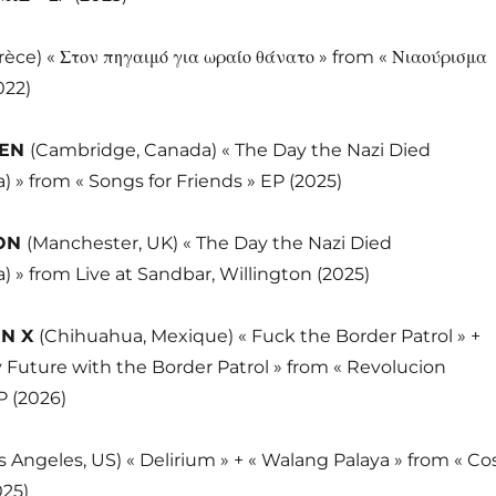
rèce) «
Στον πηγαιμό για ωραίο θάνατο »
from «
Νιαούρισμα
022)
LEN
(Cambridge, Canada) « The Day the Nazi Died
 from « Songs for Friends » EP (2025)
TON
(Manchester, UK) « The Day the Nazi Died
 from Live at Sandbar, Willington (2025)
ON X
(Chihuahua, Mexique) « Fuck the Border Patrol » +
 Future with the Border Patrol » from « Revolucion
 (2026)
s Angeles, US) « Delirium » + « Walang Palaya » from « Co
025)