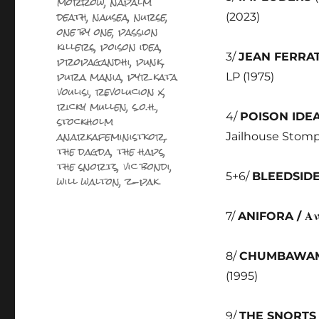
morrow
,
napalm
death
,
nausea
,
nurse
,
(2023)
one by one
,
passion
killers
,
poison idea
,
3/
JEAN FERRA
propagandhi
,
punk
,
pura mania
,
pyr kata
LP (1975)
voulisi
,
revolucion x
,
ricky mullen
,
s.o.h.
,
4/
POISON IDE
stockholm
anarkafeministkor
,
Jailhouse Stomp
the dagda
,
the haps
,
the snorts
,
vic bondi
,
5+6/
BLEEDSID
will walton
,
z-pak
7/
ANIFORA /
Αν
8/
CHUMBAWA
(1995)
9/
THE SNORT