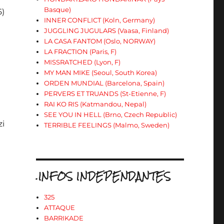
Basque)
5)
INNER CONFLICT (Koln, Germany)
JUGGLING JUGULARS (Vaasa, Finland)
LA CASA FANTOM (Oslo, NORWAY)
LA FRACTION (Paris, F)
MISSRATCHED (Lyon, F)
MY MAN MIKE (Seoul, South Korea)
ORDEN MUNDIAL (Barcelona, Spain)
PERVERS ET TRUANDS (St-Etienne, F)
RAI KO RIS (Katmandou, Nepal)
SEE YOU IN HELL (Brno, Czech Republic)
zi
TERRIBLE FEELINGS (Malmo, Sweden)
.INFOS INDEPENDANTES
325
ATTAQUE
BARRIKADE