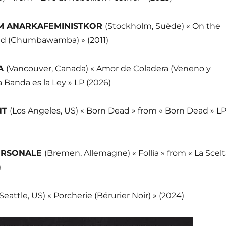
M ANARKAFEMINISTKOR
(Stockholm, Suède) « On the
ed (Chumbawamba) » (2011)
IA
(Vancouver, Canada) « Amor de Coladera (Veneno y
a Banda es la Ley » LP (2026)
NT
(Los Angeles, US) « Born Dead » from « Born Dead » L
ERSONALE
(Bremen, Allemagne) « Follia » from « La Scel
)
(Seattle, US) « Porcherie (Bérurier Noir) » (2024)