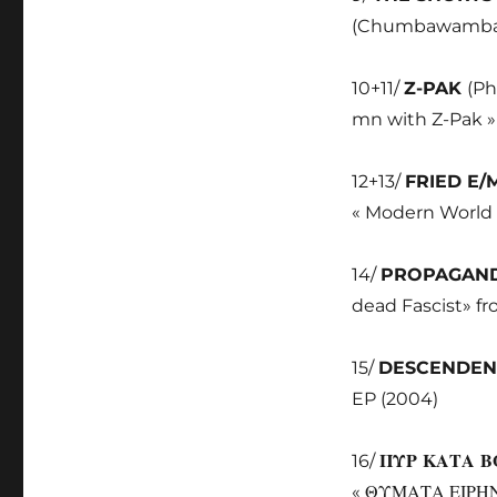
(Chumbawamba) 
10+11/
Z-PAK
(Ph
mn with Z-Pak »
12+13/
FRIED E/
« Modern World 
14/
PROPAGAN
dead Fascist» fr
15/
DESCENDE
EP (2004)
16/
ΠΥΡ ΚΑΤΑ 
«
ΘΥΜΑΤΑ ΕΙΡΗΝΗ