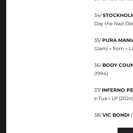
34/
STOCKHOL
Day the Nazi Di
35/
PURA MAN
Glam) » from « L
36/
BODY COU
(1994)
37/
INFERNO P
e Tua » LP (2024
38/
VIC BONDI