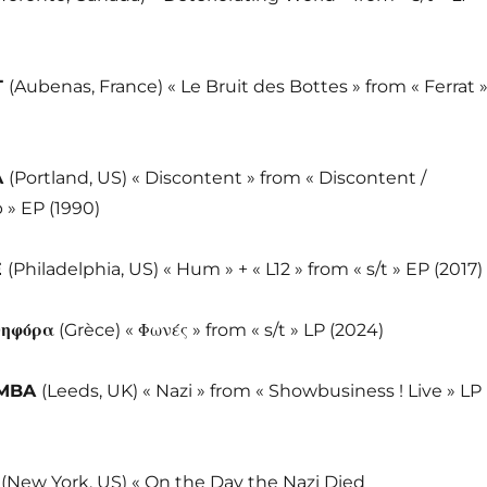
T
(Aubenas, France) « Le Bruit des Bottes » from « Ferrat 
A
(Portland, US) « Discontent » from « Discontent /
 » EP (1990)
E
(Philadelphia, US) « Hum » + « L12 » from « s/t » EP (2017)
ηφόρα
(Grèce) «
Φωνές
» from « s/t » LP (2024)
MBA
(Leeds, UK) « Nazi » from « Showbusiness ! Live » LP
S
(New York, US) « On the Day the Nazi Died