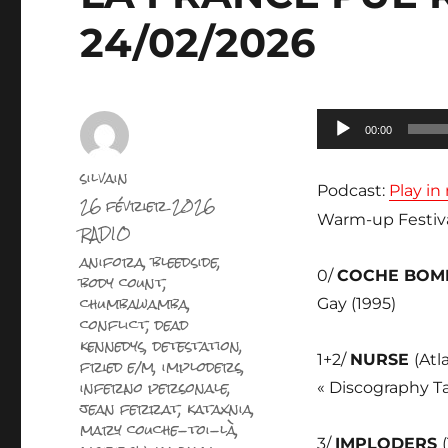
24/02/2026
Lecteur
00:00
audio
Auteur
silvain
Podcast:
Play i
Publié
26 février 2026
le
Warm-up Festiva
Catégories
RADIO
Étiquettes
anifora
,
bleedside
,
0/
COCHE BOM
body count
,
chumbawamba
,
Gay (1995)
conflict
,
dead
kennedys
,
detestation
,
1+2/
NURSE
(Atl
fried e/m
,
imploders
,
inferno personale
,
« Discography T
jean ferrat
,
kataxnia
,
mary couche-toi-là
,
3/
IMPLODERS