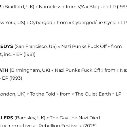
E
(Bradford, UK) « Nameless » from V/A « Blague » LP (199
w York, US) « Cybergod » from « Cybergod/Lie Cycle » LP
NEDYS
(San Francisco, US) « Nazi Punks Fuck Off » from
, inc. » EP (1981)
ATH
(Birmingham, UK) « Nazi Punks Fuck Off » from « Na
 EP (1993)
London, UK) « To the Fold » from « The Quiet Earth » LP
LLERS
(Barnsley, UK) « The Day the Nazi Died
from « Live at Rebellion Festival » (2025)