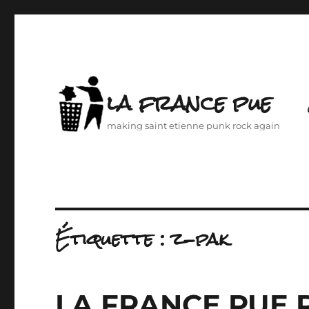
la france pue
making saint etienne punk rock again
Étiquette :
z-pak
LA FRANCE PUE