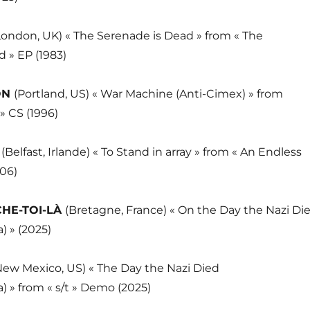
London, UK) « The Serenade is Dead » from « The
 » EP (1983)
ON
(Portland, US) « War Machine (Anti-Cimex) » from
» CS (1996)
A
(Belfast, Irlande) « To Stand in array » from « An Endless
006)
HE-TOI-LÀ
(Bretagne, France) « On the Day the Nazi Di
» (2025)
New Mexico, US) « The Day the Nazi Died
 from « s/t » Demo (2025)