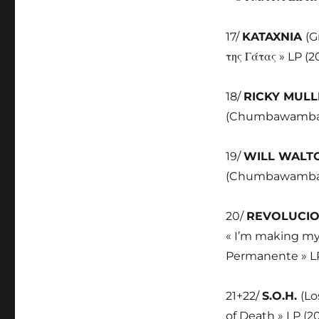
17/
KATAXNIA
(G
της Γάτας » LP (2
18/
RICKY MUL
(Chumbawamba) »
19/
WILL WAL
(Chumbawamba) »
20/
REVOLUCI
« I’m making my
Permanente » LP
21+22/
S.O.H.
(Lo
of Death » LP (2