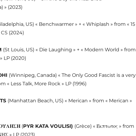
» (2023)
iladelphia, US) « Benchwarmer » + « Whiplash » from « 15
 CS (2024)
M
(St Louis, US) « Die Laughing » + « Modern World » from
» LP (2020)
DHI
(Winnipeg, Canada) « The Only Good Fascist is a very
om « Less Talk, More Rock » LP (1996)
NTS
(Manhattan Beach, US) « Merican » from « Merican »
ΒΟΥΛΗΣΗ
(
PYR KATA VOULISI)
(Grèce) «
Έκπτωτος »
from
Σ » LP (2023)