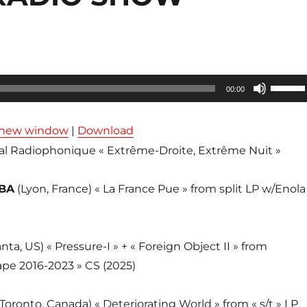
Utilisez
00:00
les
flèches
n new window
|
Download
haut/ba
l Radiophonique « Extrême-Droite, Extrême Nuit »
pour
augmen
BA
(Lyon, France) « La France Pue » from split LP w/Enola
ou
diminue
le
anta, US) « Pressure-I » + « Foreign Object II » from
volume
ape 2016-2023 » CS (2025)
(Toronto, Canada) « Deteriorating World » from « s/t » LP