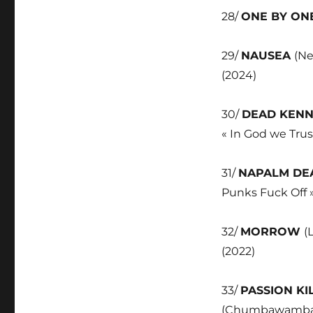
28/
ONE BY ON
29/
NAUSEA
(Ne
(2024)
30/
DEAD KEN
« In God we Trust
31/
NAPALM DE
Punks Fuck Off »
32/
MORROW
(
(2022)
33/
PASSION KI
(Chumbawamba) » 