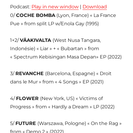
Podcast:
Play in new window
|
Download
0/
COCHE BOMBA
(Lyon, France) « La France
Pue » from split LP w/Enola Gay (1995)
1+2/
VÄAKIVALTA
(West Nusa Tangara,
Indonésie) « Liar » + « Bubartan » from
« Spectrum Kebisingan Masa Depan» EP (2022)
3/
REVANCHE
(Barcelona, Espagne) « Droit
dans le Mur » from « 4 Songs » EP (2021)
4/
FLOWER
(New York, US) « Victims of
Progress » from « Hardly a Dream » LP (2022)
5/
FUTURE
(Warszawa, Pologne) « On the Rag »
from « Demo 2 » (2022)