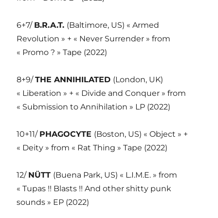
6+7/
B.R.A.T.
(Baltimore, US) « Armed
Revolution » + « Never Surrender » from
« Promo ? » Tape (2022)
8+9/
THE ANNIHILATED
(London, UK)
« Liberation » + « Divide and Conquer » from
« Submission to Annihilation » LP (2022)
10+11/
PHAGOCYTE
(Boston, US) « Object » +
« Deity » from « Rat Thing » Tape (2022)
12/
NÜTT
(Buena Park, US) « L.I.M.E. » from
« Tupas !! Blasts !! And other shitty punk
sounds » EP (2022)