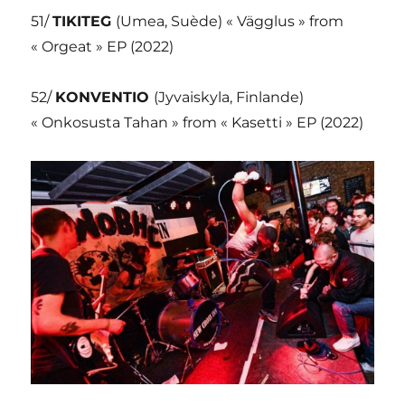
51/
TIKITEG
(Umea, Suède) « Vägglus » from
« Orgeat » EP (2022)
52/
KONVENTIO
(Jyvaiskyla, Finlande)
« Onkosusta Tahan » from « Kasetti » EP (2022)