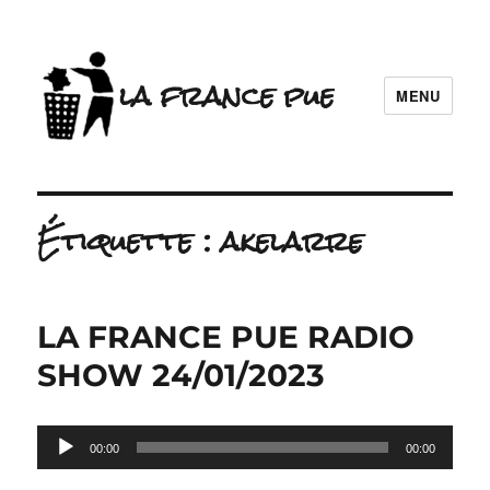
la france pue
MENU
Étiquette :
akelarre
LA FRANCE PUE RADIO
SHOW 24/01/2023
Lecteur
00:00
00:00
audio