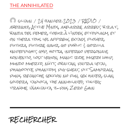
THE ANNIHILATED
Auteur
Publié
Catégories
Étiquettes
silvain
24 janvier 2023
RADIO
le
abergaz
,
Active Minds
,
akelarre
,
arrest
,
b.r.a.t.
,
banda des femer
,
coeur à l'index
,
ectoplasm
,
et
on tuera tous les affreux
,
extasy
,
flower
,
futura
,
future
,
gaur
,
go public !
,
gorilla
knifefpight
,
gyp
,
hotza
,
inferno personale
,
konventio
,
lost legion
,
manic ride
,
misery whip
,
mundo muerto
,
nütt
,
obaltan
,
patria letal
,
phagocyte
,
phantom
,
pig sweat
,
pit Samprass
,
punk
,
revanche
,
sektion no fun
,
sex hater
,
slan
,
soldera
,
tapioca
,
the annihilated
,
tikiteg
,
traüme
,
väakivalta
,
z-pak
,
Zero Gain
RECHERCHER