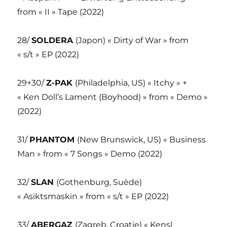
from « II » Tape (2022)
28/
SOLDERA
(Japon) « Dirty of War » from
« s/t » EP (2022)
29+30/
Z-PAK
(Philadelphia, US) « Itchy » +
« Ken Doll’s Lament (Boyhood) » from « Demo »
(2022)
31/
PHANTOM
(New Brunswick, US) « Business
Man » from « 7 Songs » Demo (2022)
32/
SLAN
(Gothenburg, Suède)
« Asiktsmaskin » from « s/t » EP (2022)
33/
ABERGAZ
(Zagreb, Croatie) « Kensl