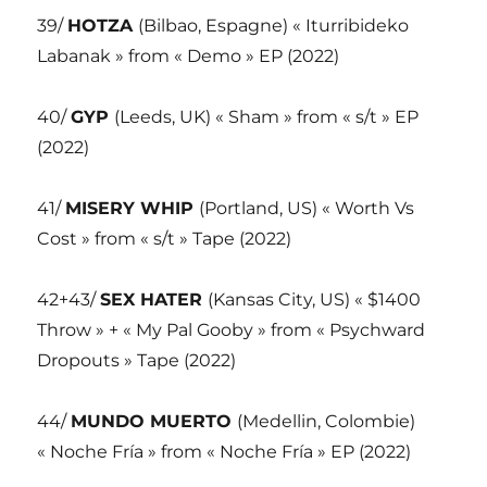
39/
HOTZA
(Bilbao, Espagne) « Iturribideko
Labanak » from « Demo » EP (2022)
40/
GYP
(Leeds, UK) « Sham » from « s/t » EP
(2022)
41/
MISERY WHIP
(Portland, US) « Worth Vs
Cost » from « s/t » Tape (2022)
42+43/
SEX HATER
(Kansas City, US) « $1400
Throw » + « My Pal Gooby » from « Psychward
Dropouts » Tape (2022)
44/
MUNDO MUERTO
(Medellin, Colombie)
« Noche Fría » from « Noche Fría » EP (2022)