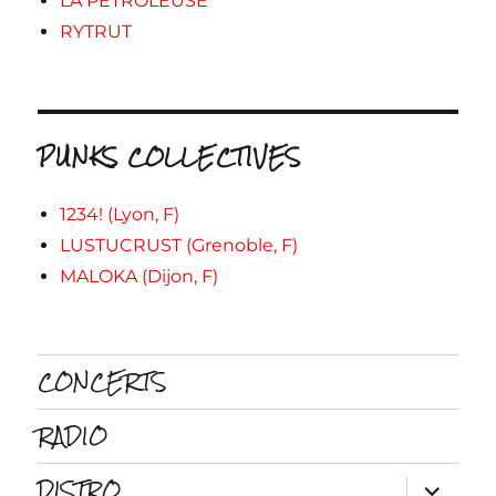
LA PETROLEUSE
RYTRUT
PUNKS COLLECTIVES
1234! (Lyon, F)
LUSTUCRUST (Grenoble, F)
MALOKA (Dijon, F)
CONCERTS
RADIO
DISTRO
ouvrir