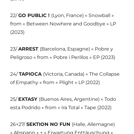
22/
GO PUBLIC !
(Lyon, France) « Snowball »
from « Between Nowhere and Goodbye » LP
(2023)
23/
ARREST
(Barcelona, Espagne) « Pobre y
Peligroso » from « Pobre i Perillos » EP (2023)
24/
TAPIOCA
(Victoria, Canada) « The Collapse
of Empathy » from « Plight » LP (2022)
25/
EXTASY
(Buenos Aires, Argentine) « Todo
esta Podrido » from « Ira Total » Tape (2022)
26+27/
SEKTION NO FUN
(Halle, Allemagne)
« Abspann » + « Erwartung Enttäuschung »