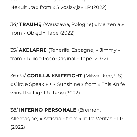
Nekultura » from « Sivoslavija» LP (2022)
34/
TRAUMĘ
(Warszawa, Pologne) « Marzenia »
from « Obłęd » Tape (2022)
35/
AKELARRE
(Tenerife, Espagne) « Jimmy »
from « Ruido Poco Original » Tape (2022)
36+37/
GORILLA KNIFEFIGHT
(Milwaukee, US)
« Circle Speak » + « Sunshine » from « This Knife
wins the Fight !» Tape (2022)
38/
INFERNO PERSONALE
(Bremen,
Allemagne) « Asfissia » from « In Ira Veritas » LP
(2022)