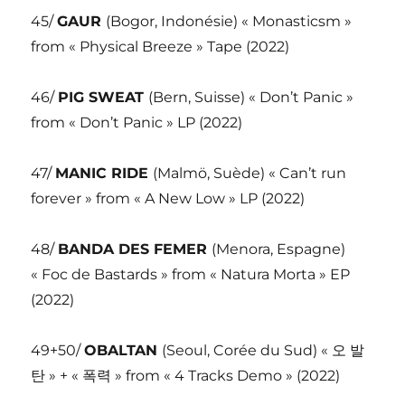
45/
GAUR
(Bogor, Indonésie) « Monasticsm »
from « Physical Breeze » Tape (2022)
46/
PIG SWEAT
(Bern, Suisse) « Don’t Panic »
from « Don’t Panic » LP (2022)
47/
MANIC RIDE
(Malmö, Suède) « Can’t run
forever » from « A New Low » LP (2022)
48/
BANDA DES FEMER
(Menora, Espagne)
« Foc de Bastards » from « Natura Morta » EP
(2022)
49+50/
OBALTAN
(Seoul, Corée du Sud) « 오 발
탄 » + « 폭력 » from « 4 Tracks Demo » (2022)