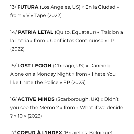
13/
FUTURA
(Los Angeles, US) « En la Ciudad »
from « V » Tape (2022)
14/
PATRIA LETAL
(Quito, Equateur) « Traicion a
la Patria » from « Conflictos Continuoso » LP
(2022)
15/
LOST LEGION
(Chicago, US) « Dancing
Alone on a Monday Night » from « I hate You
like I hate the Police » EP (2023)
16/
ACTIVE MINDS
(Scarborough, UK) « Didn’t
you see the Memo ? » from « What if we decide
? » 10 » (2023)
17/
COEUR À L’INDEX
(Bruxelles, Belgique)