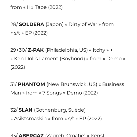
from « II » Tape (2022)
28/
SOLDERA
(Japon) « Dirty of War » from
« s/t » EP (2022)
29+30/
Z-PAK
(Philadelphia, US) « Itchy » +
« Ken Doll’s Lament (Boyhood) » from « Demo »
(2022)
31/
PHANTOM
(New Brunswick, US) « Business
Man » from « 7 Songs » Demo (2022)
32/
SLAN
(Gothenburg, Suède)
« Asiktsmaskin » from « s/t » EP (2022)
33/
ABERGAZ
(Zagreb, Croatie) « Kensl