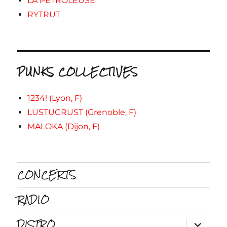
LA PETROLEUSE
RYTRUT
PUNKS COLLECTIVES
1234! (Lyon, F)
LUSTUCRUST (Grenoble, F)
MALOKA (Dijon, F)
CONCERTS
RADIO
DISTRO
ouvrir