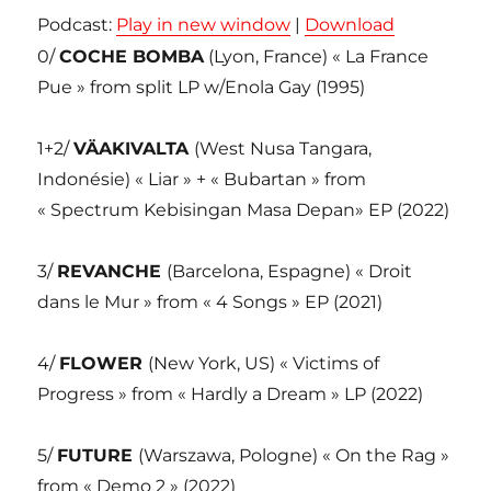
Podcast:
Play in new window
|
Download
0/
COCHE BOMBA
(Lyon, France) « La France
Pue » from split LP w/Enola Gay (1995)
1+2/
VÄAKIVALTA
(West Nusa Tangara,
Indonésie) « Liar » + « Bubartan » from
« Spectrum Kebisingan Masa Depan» EP (2022)
3/
REVANCHE
(Barcelona, Espagne) « Droit
dans le Mur » from « 4 Songs » EP (2021)
4/
FLOWER
(New York, US) « Victims of
Progress » from « Hardly a Dream » LP (2022)
5/
FUTURE
(Warszawa, Pologne) « On the Rag »
from « Demo 2 » (2022)