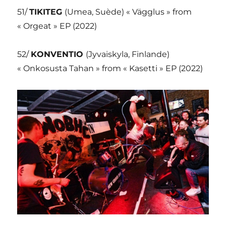
51/
TIKITEG
(Umea, Suède) « Vägglus » from
« Orgeat » EP (2022)
52/
KONVENTIO
(Jyvaiskyla, Finlande)
« Onkosusta Tahan » from « Kasetti » EP (2022)