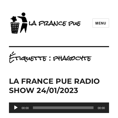
la france pue
MENU
Étiquette :
phagocyte
LA FRANCE PUE RADIO
SHOW 24/01/2023
Lecteur
00:00
00:00
audio