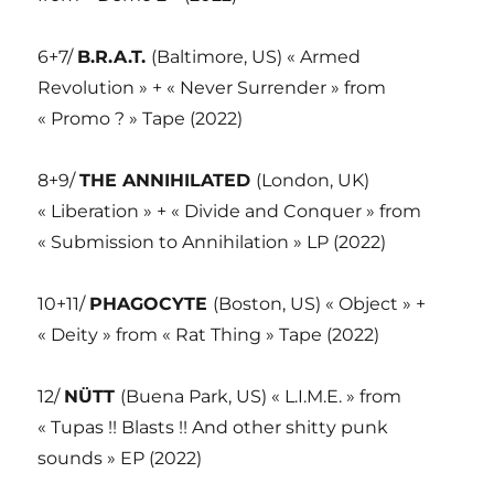
6+7/
B.R.A.T.
(Baltimore, US) « Armed
Revolution » + « Never Surrender » from
« Promo ? » Tape (2022)
8+9/
THE ANNIHILATED
(London, UK)
« Liberation » + « Divide and Conquer » from
« Submission to Annihilation » LP (2022)
10+11/
PHAGOCYTE
(Boston, US) « Object » +
« Deity » from « Rat Thing » Tape (2022)
12/
NÜTT
(Buena Park, US) « L.I.M.E. » from
« Tupas !! Blasts !! And other shitty punk
sounds » EP (2022)