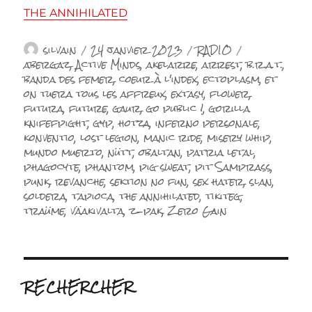
THE ANNIHILATED
Auteur
Publié
Catégories
Étiquettes
silvain
24 janvier 2023
RADIO
le
abergaz
,
Active Minds
,
akelarre
,
arrest
,
b.r.a.t.
,
banda des femer
,
coeur à l'index
,
ectoplasm
,
et
on tuera tous les affreux
,
extasy
,
flower
,
futura
,
future
,
gaur
,
go public !
,
gorilla
knifefpight
,
gyp
,
hotza
,
inferno personale
,
konventio
,
lost legion
,
manic ride
,
misery whip
,
mundo muerto
,
nütt
,
obaltan
,
patria letal
,
phagocyte
,
phantom
,
pig sweat
,
pit Samprass
,
punk
,
revanche
,
sektion no fun
,
sex hater
,
slan
,
soldera
,
tapioca
,
the annihilated
,
tikiteg
,
traüme
,
väakivalta
,
z-pak
,
Zero Gain
RECHERCHER