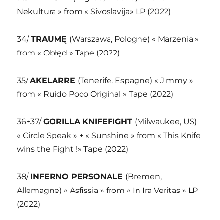
Nekultura » from « Sivoslavija» LP (2022)
34/
TRAUMĘ
(Warszawa, Pologne) « Marzenia »
from « Obłęd » Tape (2022)
35/
AKELARRE
(Tenerife, Espagne) « Jimmy »
from « Ruido Poco Original » Tape (2022)
36+37/
GORILLA KNIFEFIGHT
(Milwaukee, US)
« Circle Speak » + « Sunshine » from « This Knife
wins the Fight !» Tape (2022)
38/
INFERNO PERSONALE
(Bremen,
Allemagne) « Asfissia » from « In Ira Veritas » LP
(2022)