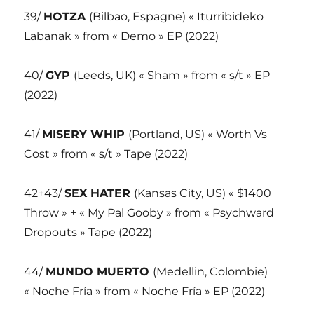
39/
HOTZA
(Bilbao, Espagne) « Iturribideko
Labanak » from « Demo » EP (2022)
40/
GYP
(Leeds, UK) « Sham » from « s/t » EP
(2022)
41/
MISERY WHIP
(Portland, US) « Worth Vs
Cost » from « s/t » Tape (2022)
42+43/
SEX HATER
(Kansas City, US) « $1400
Throw » + « My Pal Gooby » from « Psychward
Dropouts » Tape (2022)
44/
MUNDO MUERTO
(Medellin, Colombie)
« Noche Fría » from « Noche Fría » EP (2022)