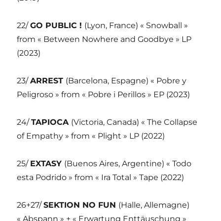
22/
GO PUBLIC !
(Lyon, France) « Snowball »
from « Between Nowhere and Goodbye » LP
(2023)
23/
ARREST
(Barcelona, Espagne) « Pobre y
Peligroso » from « Pobre i Perillos » EP (2023)
24/
TAPIOCA
(Victoria, Canada) « The Collapse
of Empathy » from « Plight » LP (2022)
25/
EXTASY
(Buenos Aires, Argentine) « Todo
esta Podrido » from « Ira Total » Tape (2022)
26+27/
SEKTION NO FUN
(Halle, Allemagne)
« Abspann » + « Erwartung Enttäuschung »