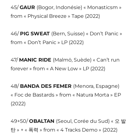
45/
GAUR
(Bogor, Indonésie) « Monasticsm »
from « Physical Breeze » Tape (2022)
46/
PIG SWEAT
(Bern, Suisse) « Don’t Panic »
from « Don’t Panic » LP (2022)
47/
MANIC RIDE
(Malmö, Suède) « Can’t run
forever » from « A New Low » LP (2022)
48/
BANDA DES FEMER
(Menora, Espagne)
« Foc de Bastards » from « Natura Morta » EP
(2022)
49+50/
OBALTAN
(Seoul, Corée du Sud) « 오 발
탄 » + « 폭력 » from « 4 Tracks Demo » (2022)