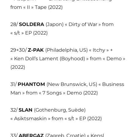
from « II » Tape (2022)
28/
SOLDERA
(Japon) « Dirty of War » from
« s/t » EP (2022)
29+30/
Z-PAK
(Philadelphia, US) « Itchy » +
« Ken Doll’s Lament (Boyhood) » from « Demo »
(2022)
31/
PHANTOM
(New Brunswick, US) « Business
Man » from « 7 Songs » Demo (2022)
32/
SLAN
(Gothenburg, Suède)
« Asiktsmaskin » from « s/t » EP (2022)
33/
ABERGAZ
(Zagreb, Croatie) « Kensl