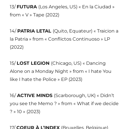
13/
FUTURA
(Los Angeles, US) « En la Ciudad »
from « V » Tape (2022)
14/
PATRIA LETAL
(Quito, Equateur) « Traicion a
la Patria » from « Conflictos Continuoso » LP
(2022)
15/
LOST LEGION
(Chicago, US) « Dancing
Alone on a Monday Night » from « I hate You
like I hate the Police » EP (2023)
16/
ACTIVE MINDS
(Scarborough, UK) « Didn’t
you see the Memo ? » from « What if we decide
? » 10 » (2023)
17/
COEUR À L’INDEX
(Bruxelles, Belgique)