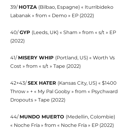
39/
HOTZA
(Bilbao, Espagne) « Iturribideko
Labanak » from « Demo » EP (2022)
40/
GYP
(Leeds, UK) « Sham » from « s/t » EP
(2022)
41/
MISERY WHIP
(Portland, US) « Worth Vs
Cost » from « s/t » Tape (2022)
42+43/
SEX HATER
(Kansas City, US) « $1400
Throw » + « My Pal Gooby » from « Psychward
Dropouts » Tape (2022)
44/
MUNDO MUERTO
(Medellin, Colombie)
« Noche Fría » from « Noche Fría » EP (2022)