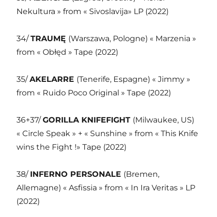
Nekultura » from « Sivoslavija» LP (2022)
34/
TRAUMĘ
(Warszawa, Pologne) « Marzenia »
from « Obłęd » Tape (2022)
35/
AKELARRE
(Tenerife, Espagne) « Jimmy »
from « Ruido Poco Original » Tape (2022)
36+37/
GORILLA KNIFEFIGHT
(Milwaukee, US)
« Circle Speak » + « Sunshine » from « This Knife
wins the Fight !» Tape (2022)
38/
INFERNO PERSONALE
(Bremen,
Allemagne) « Asfissia » from « In Ira Veritas » LP
(2022)