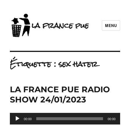
la france pue
MENU
Étiquette :
sex hater
LA FRANCE PUE RADIO
SHOW 24/01/2023
Lecteur
00:00
00:00
audio