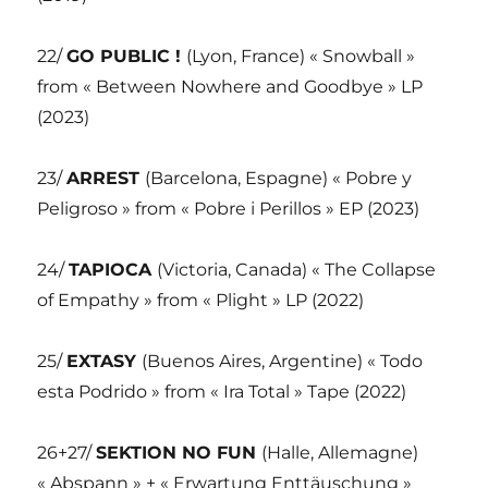
22/
GO PUBLIC !
(Lyon, France) « Snowball »
from « Between Nowhere and Goodbye » LP
(2023)
23/
ARREST
(Barcelona, Espagne) « Pobre y
Peligroso » from « Pobre i Perillos » EP (2023)
24/
TAPIOCA
(Victoria, Canada) « The Collapse
of Empathy » from « Plight » LP (2022)
25/
EXTASY
(Buenos Aires, Argentine) « Todo
esta Podrido » from « Ira Total » Tape (2022)
26+27/
SEKTION NO FUN
(Halle, Allemagne)
« Abspann » + « Erwartung Enttäuschung »