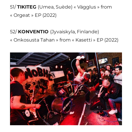
51/
TIKITEG
(Umea, Suède) « Vägglus » from
« Orgeat » EP (2022)
52/
KONVENTIO
(Jyvaiskyla, Finlande)
« Onkosusta Tahan » from « Kasetti » EP (2022)