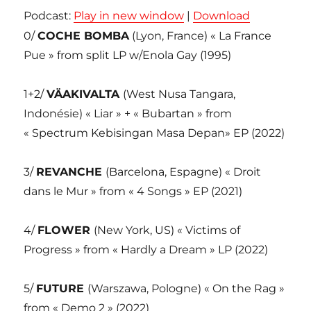
Podcast:
Play in new window
|
Download
0/
COCHE BOMBA
(Lyon, France) « La France
Pue » from split LP w/Enola Gay (1995)
1+2/
VÄAKIVALTA
(West Nusa Tangara,
Indonésie) « Liar » + « Bubartan » from
« Spectrum Kebisingan Masa Depan» EP (2022)
3/
REVANCHE
(Barcelona, Espagne) « Droit
dans le Mur » from « 4 Songs » EP (2021)
4/
FLOWER
(New York, US) « Victims of
Progress » from « Hardly a Dream » LP (2022)
5/
FUTURE
(Warszawa, Pologne) « On the Rag »
from « Demo 2 » (2022)