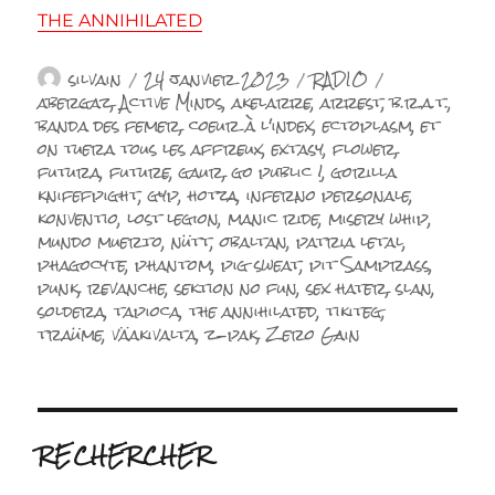
THE ANNIHILATED
Auteur
Publié
Catégories
Étiquettes
silvain
24 janvier 2023
RADIO
le
abergaz
,
Active Minds
,
akelarre
,
arrest
,
b.r.a.t.
,
banda des femer
,
coeur à l'index
,
ectoplasm
,
et
on tuera tous les affreux
,
extasy
,
flower
,
futura
,
future
,
gaur
,
go public !
,
gorilla
knifefpight
,
gyp
,
hotza
,
inferno personale
,
konventio
,
lost legion
,
manic ride
,
misery whip
,
mundo muerto
,
nütt
,
obaltan
,
patria letal
,
phagocyte
,
phantom
,
pig sweat
,
pit Samprass
,
punk
,
revanche
,
sektion no fun
,
sex hater
,
slan
,
soldera
,
tapioca
,
the annihilated
,
tikiteg
,
traüme
,
väakivalta
,
z-pak
,
Zero Gain
RECHERCHER