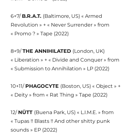
6+7/
B.R.A.T.
(Baltimore, US) « Armed
Revolution » + « Never Surrender » from
« Promo ? » Tape (2022)
8+9/
THE ANNIHILATED
(London, UK)
« Liberation » + « Divide and Conquer » from
« Submission to Annihilation » LP (2022)
10+11/
PHAGOCYTE
(Boston, US) « Object » +
« Deity » from « Rat Thing » Tape (2022)
12/
NÜTT
(Buena Park, US) « L.I.M.E. » from
« Tupas !! Blasts !! And other shitty punk
sounds » EP (2022)