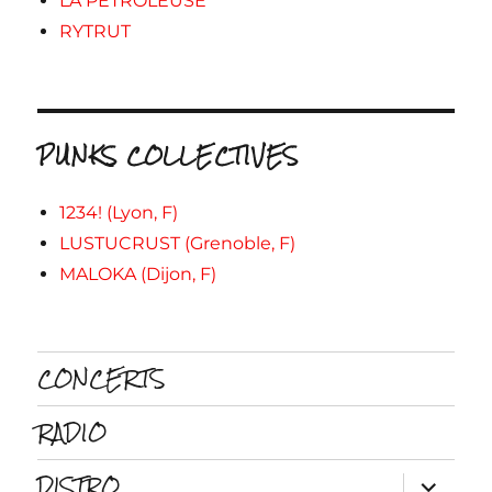
LA PETROLEUSE
RYTRUT
PUNKS COLLECTIVES
1234! (Lyon, F)
LUSTUCRUST (Grenoble, F)
MALOKA (Dijon, F)
CONCERTS
RADIO
DISTRO
ouvrir