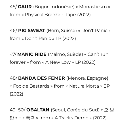
45/
GAUR
(Bogor, Indonésie) « Monasticsm »
from « Physical Breeze » Tape (2022)
46/
PIG SWEAT
(Bern, Suisse) « Don’t Panic »
from « Don’t Panic » LP (2022)
47/
MANIC RIDE
(Malmö, Suède) « Can’t run
forever » from « A New Low » LP (2022)
48/
BANDA DES FEMER
(Menora, Espagne)
« Foc de Bastards » from « Natura Morta » EP
(2022)
49+50/
OBALTAN
(Seoul, Corée du Sud) « 오 발
탄 » + « 폭력 » from « 4 Tracks Demo » (2022)