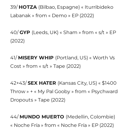
39/
HOTZA
(Bilbao, Espagne) « Iturribideko
Labanak » from « Demo » EP (2022)
40/
GYP
(Leeds, UK) « Sham » from « s/t » EP
(2022)
41/
MISERY WHIP
(Portland, US) « Worth Vs
Cost » from « s/t » Tape (2022)
42+43/
SEX HATER
(Kansas City, US) « $1400
Throw » + « My Pal Gooby » from « Psychward
Dropouts » Tape (2022)
44/
MUNDO MUERTO
(Medellin, Colombie)
« Noche Fría » from « Noche Fría » EP (2022)