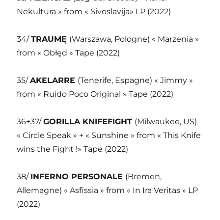
Nekultura » from « Sivoslavija» LP (2022)
34/
TRAUMĘ
(Warszawa, Pologne) « Marzenia »
from « Obłęd » Tape (2022)
35/
AKELARRE
(Tenerife, Espagne) « Jimmy »
from « Ruido Poco Original » Tape (2022)
36+37/
GORILLA KNIFEFIGHT
(Milwaukee, US)
« Circle Speak » + « Sunshine » from « This Knife
wins the Fight !» Tape (2022)
38/
INFERNO PERSONALE
(Bremen,
Allemagne) « Asfissia » from « In Ira Veritas » LP
(2022)