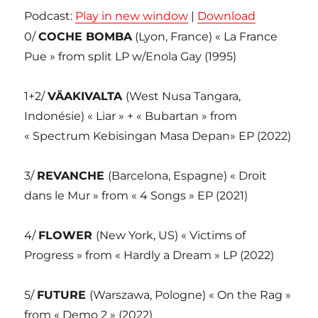
Podcast:
Play in new window
|
Download
0/
COCHE BOMBA
(Lyon, France) « La France
Pue » from split LP w/Enola Gay (1995)
1+2/
VÄAKIVALTA
(West Nusa Tangara,
Indonésie) « Liar » + « Bubartan » from
« Spectrum Kebisingan Masa Depan» EP (2022)
3/
REVANCHE
(Barcelona, Espagne) « Droit
dans le Mur » from « 4 Songs » EP (2021)
4/
FLOWER
(New York, US) « Victims of
Progress » from « Hardly a Dream » LP (2022)
5/
FUTURE
(Warszawa, Pologne) « On the Rag »
from « Demo 2 » (2022)