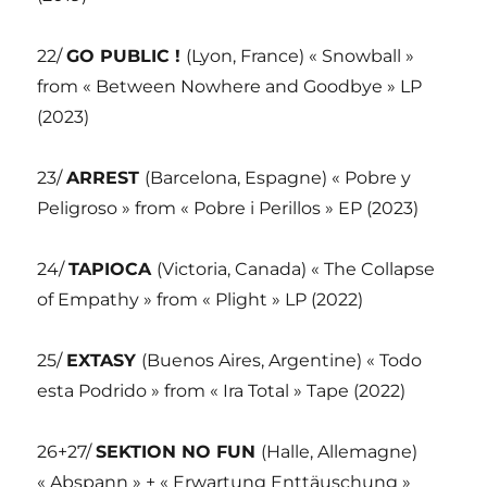
22/
GO PUBLIC !
(Lyon, France) « Snowball »
from « Between Nowhere and Goodbye » LP
(2023)
23/
ARREST
(Barcelona, Espagne) « Pobre y
Peligroso » from « Pobre i Perillos » EP (2023)
24/
TAPIOCA
(Victoria, Canada) « The Collapse
of Empathy » from « Plight » LP (2022)
25/
EXTASY
(Buenos Aires, Argentine) « Todo
esta Podrido » from « Ira Total » Tape (2022)
26+27/
SEKTION NO FUN
(Halle, Allemagne)
« Abspann » + « Erwartung Enttäuschung »