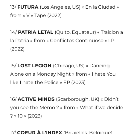
13/
FUTURA
(Los Angeles, US) « En la Ciudad »
from « V » Tape (2022)
14/
PATRIA LETAL
(Quito, Equateur) « Traicion a
la Patria » from « Conflictos Continuoso » LP
(2022)
15/
LOST LEGION
(Chicago, US) « Dancing
Alone on a Monday Night » from « I hate You
like I hate the Police » EP (2023)
16/
ACTIVE MINDS
(Scarborough, UK) « Didn’t
you see the Memo ? » from « What if we decide
? » 10 » (2023)
17/
COEUR À L’INDEX
(Bruxelles, Belgique)