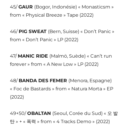
45/
GAUR
(Bogor, Indonésie) « Monasticsm »
from « Physical Breeze » Tape (2022)
46/
PIG SWEAT
(Bern, Suisse) « Don’t Panic »
from « Don’t Panic » LP (2022)
47/
MANIC RIDE
(Malmö, Suède) « Can’t run
forever » from « A New Low » LP (2022)
48/
BANDA DES FEMER
(Menora, Espagne)
« Foc de Bastards » from « Natura Morta » EP
(2022)
49+50/
OBALTAN
(Seoul, Corée du Sud) « 오 발
탄 » + « 폭력 » from « 4 Tracks Demo » (2022)