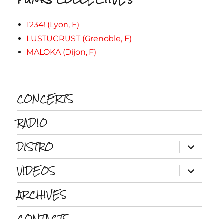
1234! (Lyon, F)
LUSTUCRUST (Grenoble, F)
MALOKA (Dijon, F)
CONCERTS
RADIO
DISTRO
ouvrir
le
sous-
VIDEOS
menu
ouvrir
le
sous-
ARCHIVES
menu
CONTACTS