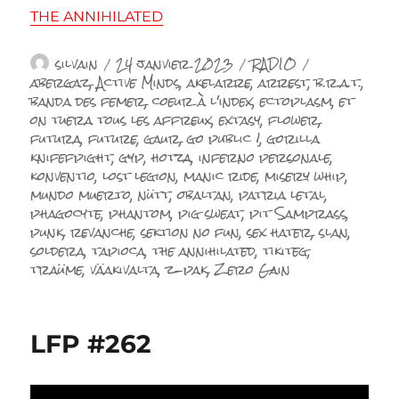
THE ANNIHILATED
Auteur
Publié
Catégories
Étiquettes
silvain
24 janvier 2023
RADIO
le
abergaz
,
Active Minds
,
akelarre
,
arrest
,
b.r.a.t.
,
banda des femer
,
coeur à l'index
,
ectoplasm
,
et
on tuera tous les affreux
,
extasy
,
flower
,
futura
,
future
,
gaur
,
go public !
,
gorilla
knifefpight
,
gyp
,
hotza
,
inferno personale
,
konventio
,
lost legion
,
manic ride
,
misery whip
,
mundo muerto
,
nütt
,
obaltan
,
patria letal
,
phagocyte
,
phantom
,
pig sweat
,
pit Samprass
,
punk
,
revanche
,
sektion no fun
,
sex hater
,
slan
,
soldera
,
tapioca
,
the annihilated
,
tikiteg
,
traüme
,
väakivalta
,
z-pak
,
Zero Gain
LFP #262