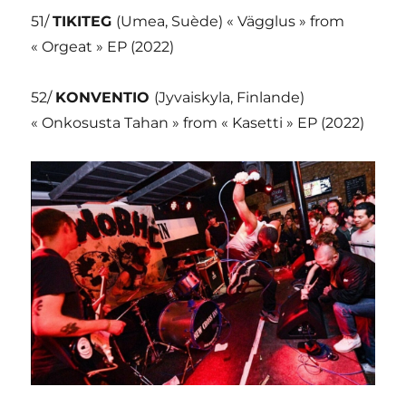
51/
TIKITEG
(Umea, Suède) « Vägglus » from
« Orgeat » EP (2022)
52/
KONVENTIO
(Jyvaiskyla, Finlande)
« Onkosusta Tahan » from « Kasetti » EP (2022)