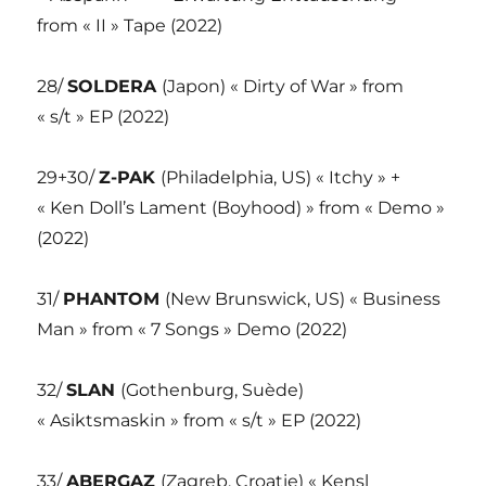
from « II » Tape (2022)
28/
SOLDERA
(Japon) « Dirty of War » from
« s/t » EP (2022)
29+30/
Z-PAK
(Philadelphia, US) « Itchy » +
« Ken Doll’s Lament (Boyhood) » from « Demo »
(2022)
31/
PHANTOM
(New Brunswick, US) « Business
Man » from « 7 Songs » Demo (2022)
32/
SLAN
(Gothenburg, Suède)
« Asiktsmaskin » from « s/t » EP (2022)
33/
ABERGAZ
(Zagreb, Croatie) « Kensl