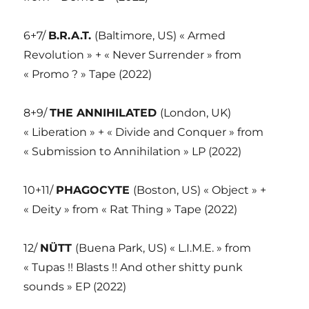
6+7/
B.R.A.T.
(Baltimore, US) « Armed
Revolution » + « Never Surrender » from
« Promo ? » Tape (2022)
8+9/
THE ANNIHILATED
(London, UK)
« Liberation » + « Divide and Conquer » from
« Submission to Annihilation » LP (2022)
10+11/
PHAGOCYTE
(Boston, US) « Object » +
« Deity » from « Rat Thing » Tape (2022)
12/
NÜTT
(Buena Park, US) « L.I.M.E. » from
« Tupas !! Blasts !! And other shitty punk
sounds » EP (2022)