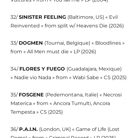
32/
SINISTER FEELING
(Baltimore, US) « Evil
Reinvented » from split w/ Heavens Die (2026)
33/
DOGMEN
(Tournai, Belgique) « Bloodlines »
from « All Men must die » LP (2026)
34/
FLORES Y FUEGO
(Guadalajara, Mexique)
« Nadie vio Nada » from « Wabi Sabe » CS (2025)
35/
FOSGENE
(Pedemontana, Italie) « Necrosi
Materica » from « Ancora Tumulti, Ancora
Tempesta » CS (2025)
36/
P.A.I.N.
(London, UK) « Game of Life (Lost
Demo) » from « Criminal Record » LP (2025)