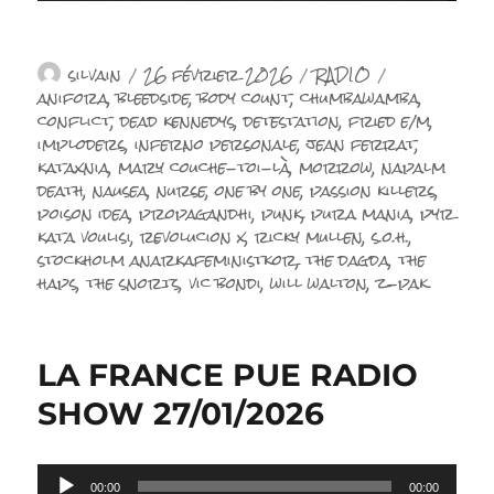
Auteur
Publié
Catégories
Étiquettes
silvain
26 février 2026
RADIO
le
anifora
,
bleedside
,
body count
,
chumbawamba
,
conflict
,
dead kennedys
,
detestation
,
fried e/m
,
imploders
,
inferno personale
,
jean ferrat
,
kataxnia
,
mary couche-toi-là
,
morrow
,
napalm
death
,
nausea
,
nurse
,
one by one
,
passion killers
,
poison idea
,
propagandhi
,
punk
,
pura mania
,
pyr
kata voulisi
,
revolucion x
,
ricky mullen
,
s.o.h.
,
stockholm anarkafeministkor
,
the dagda
,
the
haps
,
the snorts
,
vic bondi
,
will walton
,
z-pak
LA FRANCE PUE RADIO
SHOW 27/01/2026
Lecteur
00:00
00:00