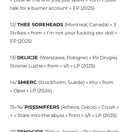
talk for a burner account » EP (2025)
12/
THEE SOREHEADS
(Montreal, Canada) « 3
Strikes » from « I’m not your fucking sex doll »
EP (2025)
13/
DELICJE
(Warszawa, Pologne) « Po Drugiej
Stronie Lustra » from « s/t » LP (2025)
14/
SMIERC
(Stockholm, Suède) « Kto » from
« Opor » LP (2024)
15+16/
PISSSNIFFERS
(Athens, Grèce) « Crush »
+ « Stare into the abyss » from « s/t » LP (2025)
17/
ZENOCIDE
(Tokyo, Japon) « The Force from