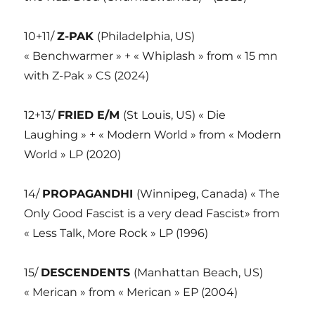
10+11/
Z-PAK
(Philadelphia, US)
« Benchwarmer » + « Whiplash » from « 15 mn
with Z-Pak » CS (2024)
12+13/
FRIED E/M
(St Louis, US) « Die
Laughing » + « Modern World » from « Modern
World » LP (2020)
14/
PROPAGANDHI
(Winnipeg, Canada) « The
Only Good Fascist is a very dead Fascist» from
« Less Talk, More Rock » LP (1996)
15/
DESCENDENTS
(Manhattan Beach, US)
« Merican » from « Merican » EP (2004)