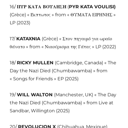
16/
ΠΥΡ ΚΑΤΑ ΒΟΥΛΗΣΗ
(
PYR KATA VOULISI)
(Grèce) «
Έκπτωτος »
from «
ΘΥΜΑΤΑ ΕΙΡΗΝΗΣ »
LP (2023)
17/
KATAXNIA
(Grèce) «
Στον πηγαιμό για ωραίο
θάνατο »
from «
Νιαούρισμα της Γάτας » LP (2022)
18/
RICKY MULLEN
(Cambridge, Canada) « The
Day the Nazi Died (Chumbawamba) » from
« Songs for Friends » EP (2025)
19/
WILL WALTON
(Manchester, UK) « The Day
the Nazi Died (Chumbawamba) » from Live at
Sandbar, Willington (2025)
20/
REVOLUCION X
(Chihuahua, Mexique)