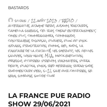
BASTARDS
Auteur
Publié
Catégories
Étiquettes
silvain
22 août 2023
RADIO
le
alternative
,
ataque zero
,
avskum
,
bastards
,
camellia sinensis
,
cel ray
,
cheap entertainment
,
chien flic
,
chumbawamba
,
commando
,
contravene
,
disposal
,
flower
,
flux of pink
indians
,
frustration
,
fumus
,
gel
,
kudis
,
la
fanfare de la fatalité
,
les sheriff
,
les vieilles
salopes
,
long knife
,
M.I.A.
,
mock execution
,
obsessio
,
otvoreni prelom
,
pasmaters
,
pizza
death
,
plastika
,
punk
,
red herring
,
ribag sude
,
rudimentary peni
,
s-21
,
save our children
,
sei
sega
,
simbiose
,
suicide club
LA FRANCE PUE RADIO
SHOW 29/06/2021