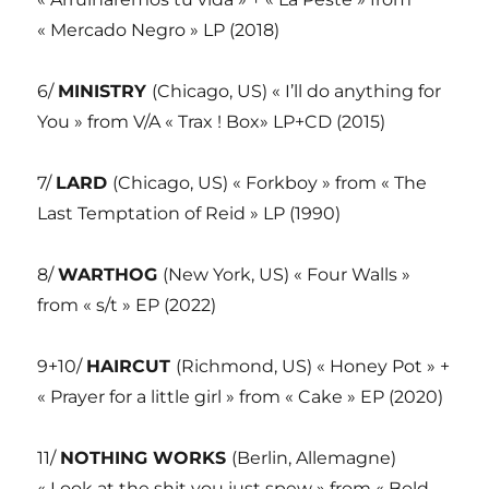
« Mercado Negro » LP (2018)
6/
MINISTRY
(Chicago, US) « I’ll do anything for
You » from V/A « Trax ! Box» LP+CD (2015)
7/
LARD
(Chicago, US) « Forkboy » from « The
Last Temptation of Reid » LP (1990)
8/
WARTHOG
(New York, US) « Four Walls »
from « s/t » EP (2022)
9+10/
HAIRCUT
(Richmond, US) « Honey Pot » +
« Prayer for a little girl » from « Cake » EP (2020)
11/
NOTHING WORKS
(Berlin, Allemagne)
« Look at the shit you just spew » from « Bold