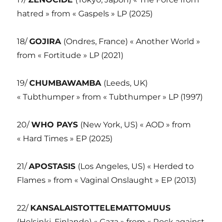
hatred » from « Gaspels » LP (2025)
18/
GOJIRA
(Ondres, France) « Another World »
from « Fortitude » LP (2021)
19/
CHUMBAWAMBA
(Leeds, UK)
« Tubthumper » from « Tubthumper » LP (1997)
20/
WHO PAYS
(New York, US) « AOD » from
« Hard Times » EP (2025)
21/
APOSTASIS
(Los Angeles, US) « Herded to
Flames » from « Vaginal Onslaught » EP (2013)
22/
KANSALAISTOTTELEMATTOMUUS
(Helsinki, Finlande) « Gaza » from « Rock against