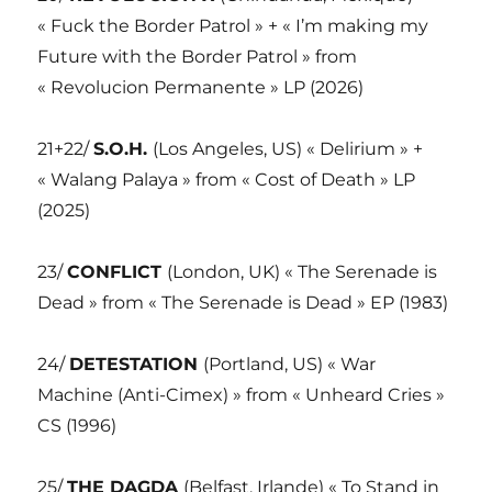
« Fuck the Border Patrol » + « I’m making my
Future with the Border Patrol » from
« Revolucion Permanente » LP (2026)
21+22/
S.O.H.
(Los Angeles, US) « Delirium » +
« Walang Palaya » from « Cost of Death » LP
(2025)
23/
CONFLICT
(London, UK) « The Serenade is
Dead » from « The Serenade is Dead » EP (1983)
24/
DETESTATION
(Portland, US) « War
Machine (Anti-Cimex) » from « Unheard Cries »
CS (1996)
25/
THE DAGDA
(Belfast, Irlande) « To Stand in