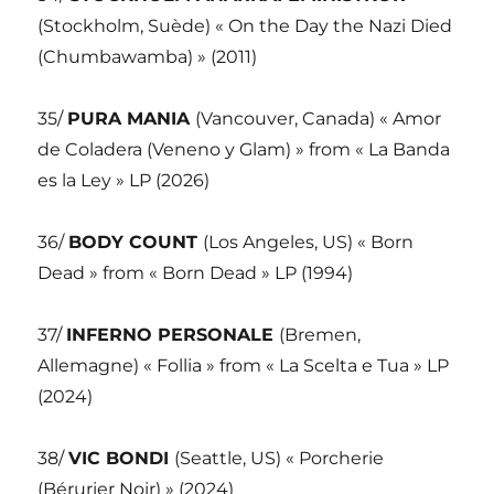
(Stockholm, Suède) « On the Day the Nazi Died
(Chumbawamba) » (2011)
35/
PURA MANIA
(Vancouver, Canada) « Amor
de Coladera (Veneno y Glam) » from « La Banda
es la Ley » LP (2026)
36/
BODY COUNT
(Los Angeles, US) « Born
Dead » from « Born Dead » LP (1994)
37/
INFERNO PERSONALE
(Bremen,
Allemagne) « Follia » from « La Scelta e Tua » LP
(2024)
38/
VIC BONDI
(Seattle, US) « Porcherie
(Bérurier Noir) » (2024)