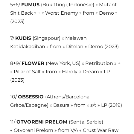
5+6/
FUMUS
(Bukittingi, Indonésie) « Mutant
Shit Back » + « Worst Enemy » from « Demo »
(2023)
7/
KUDIS
(Singapour) « Melawan
Ketidakadiban » from « Ditelan » Demo (2023)
8+9/
FLOWER
(New York, US) « Retribution » +
« Pillar of Salt » from « Hardly a Dream » LP
(2023)
10/
OBSESSIO
(Athens/Barcelona,
Grèce/Espagne) « Basura » from « s/t » LP (2019)
11/
OTVORENI PRELOM
(Senta, Serbie)
« Otvoreni Prelom » from V/A « Crust War Raw