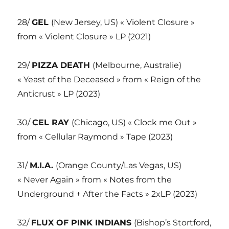
28/
GEL
(New Jersey, US) « Violent Closure »
from « Violent Closure » LP (2021)
29/
PIZZA DEATH
(Melbourne, Australie)
« Yeast of the Deceased » from « Reign of the
Anticrust » LP (2023)
30/
CEL RAY
(Chicago, US) « Clock me Out »
from « Cellular Raymond » Tape (2023)
31/
M.I.A.
(Orange County/Las Vegas, US)
« Never Again » from « Notes from the
Underground + After the Facts » 2xLP (2023)
32/
FLUX OF PINK INDIANS
(Bishop’s Stortford,