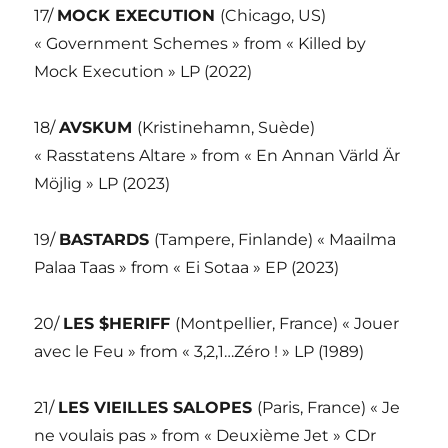
17/
MOCK EXECUTION
(Chicago, US)
« Government Schemes » from « Killed by
Mock Execution » LP (2022)
18/
AVSKUM
(Kristinehamn, Suède)
« Rasstatens Altare » from « En Annan Värld Är
Möjlig » LP (2023)
19/
BASTARDS
(Tampere, Finlande) « Maailma
Palaa Taas » from « Ei Sotaa » EP (2023)
20/
LES $HERIFF
(Montpellier, France) « Jouer
avec le Feu » from « 3,2,1…Zéro ! » LP (1989)
21/
LES VIEILLES SALOPES
(Paris, France) « Je
ne voulais pas » from « Deuxième Jet » CDr