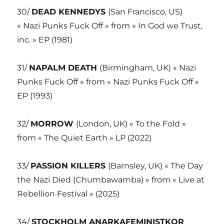
30/
DEAD KENNEDYS
(San Francisco, US)
« Nazi Punks Fuck Off » from « In God we Trust,
inc. » EP (1981)
31/
NAPALM DEATH
(Birmingham, UK) « Nazi
Punks Fuck Off » from « Nazi Punks Fuck Off »
EP (1993)
32/
MORROW
(London, UK) « To the Fold »
from « The Quiet Earth » LP (2022)
33/
PASSION KILLERS
(Barnsley, UK) « The Day
the Nazi Died (Chumbawamba) » from « Live at
Rebellion Festival » (2025)
34/
STOCKHOLM ANARKAFEMINISTKOR