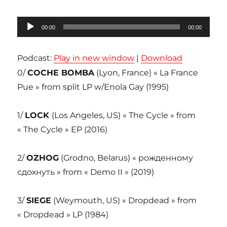
Lecteur
00:00
00:00
audio
Podcast:
Play in new window
|
Download
0/
COCHE BOMBA
(Lyon, France) « La France
Pue » from split LP w/Enola Gay (1995)
1/
LOCK
(Los Angeles, US) « The Cycle » from
« The Cycle » EP (2016)
2/
OZHOG
(Grodno, Belarus) « рожденному
сдохнуть » from « Demo II » (2019)
3/
SIEGE
(Weymouth, US) « Dropdead » from
« Dropdead » LP (1984)