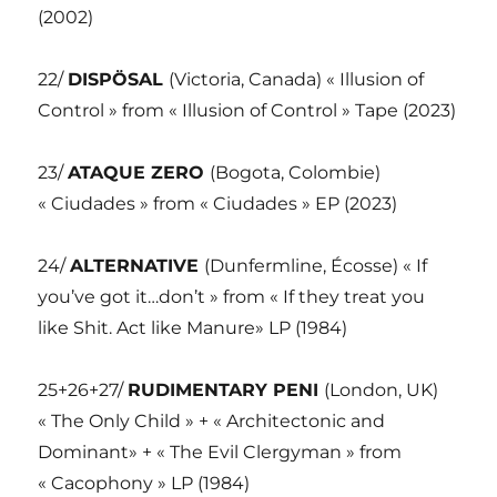
(2002)
22/
DISPÖSAL
(Victoria, Canada) « Illusion of
Control » from « Illusion of Control » Tape (2023)
23/
ATAQUE ZERO
(Bogota, Colombie)
« Ciudades » from « Ciudades » EP (2023)
24/
ALTERNATIVE
(Dunfermline, Écosse) « If
you’ve got it…don’t » from « If they treat you
like Shit. Act like Manure» LP (1984)
25+26+27/
RUDIMENTARY PENI
(London, UK)
« The Only Child » + « Architectonic and
Dominant» + « The Evil Clergyman » from
« Cacophony » LP (1984)