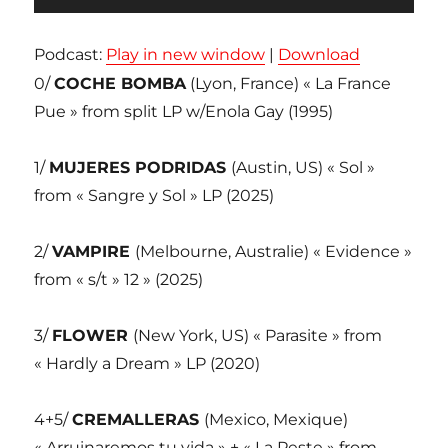
audio
Podcast:
Play in new window
|
Download
0/
COCHE BOMBA
(Lyon, France) « La France
Pue » from split LP w/Enola Gay (1995)
1/
MUJERES PODRIDAS
(Austin, US) « Sol »
from « Sangre y Sol » LP (2025)
2/
VAMPIRE
(Melbourne, Australie) « Evidence »
from « s/t » 12 » (2025)
3/
FLOWER
(New York, US) « Parasite » from
« Hardly a Dream » LP (2020)
4+5/
CREMALLERAS
(Mexico, Mexique)
« Arruinaremos tu vida » + « La Peste » from