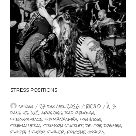
STRESS POSITIONS
Auteur
Publié
Catégories
Étiquettes
silvain
27 janvier 2026
RADIO
À 3
le
dans les WC
,
apostasis
,
bad religion
,
chronophage
,
chumbawamba
,
converge
,
cremalleras
,
crimson scarlet
,
delicje
,
dogmen
,
flores y fuego
,
flower
,
fosgene
,
gojira
,