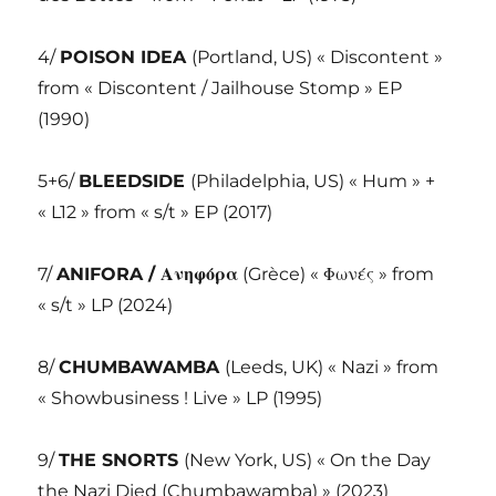
4/
POISON IDEA
(Portland, US) « Discontent »
from « Discontent / Jailhouse Stomp » EP
(1990)
5+6/
BLEEDSIDE
(Philadelphia, US) « Hum » +
« L12 » from « s/t » EP (2017)
7/
ANIFORA /
Ανηφόρα
(Grèce) «
Φωνές
» from
« s/t » LP (2024)
8/
CHUMBAWAMBA
(Leeds, UK) « Nazi » from
« Showbusiness ! Live » LP (1995)
9/
THE SNORTS
(New York, US) « On the Day
the Nazi Died (Chumbawamba) » (2023)