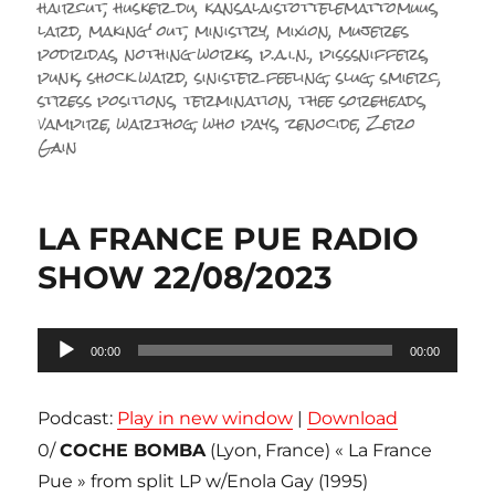
haircut
,
husker du
,
kansalaistottelemattomuus
,
lard
,
making' out
,
ministry
,
mixion
,
mujeres
podridas
,
nothing works
,
p.a.i.n.
,
pisssniffers
,
punk
,
shock ward
,
sinister feeling
,
slug
,
smierc
,
stress positions
,
termination
,
thee soreheads
,
vampire
,
warthog
,
who pays
,
zenocide
,
Zero
Gain
LA FRANCE PUE RADIO
SHOW 22/08/2023
Lecteur
00:00
00:00
audio
Podcast:
Play in new window
|
Download
0/
COCHE BOMBA
(Lyon, France) « La France
Pue » from split LP w/Enola Gay (1995)