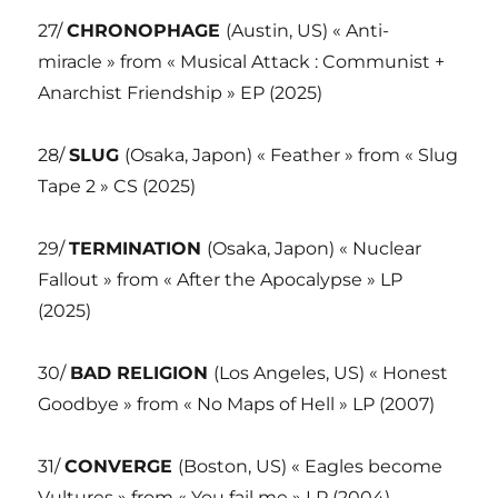
27/
CHRONOPHAGE
(Austin, US) « Anti-
miracle » from « Musical Attack : Communist +
Anarchist Friendship » EP (2025)
28/
SLUG
(Osaka, Japon) « Feather » from « Slug
Tape 2 » CS (2025)
29/
TERMINATION
(Osaka, Japon) « Nuclear
Fallout » from « After the Apocalypse » LP
(2025)
30/
BAD RELIGION
(Los Angeles, US) « Honest
Goodbye » from « No Maps of Hell » LP (2007)
31/
CONVERGE
(Boston, US) « Eagles become
Vultures » from « You fail me » LP (2004)