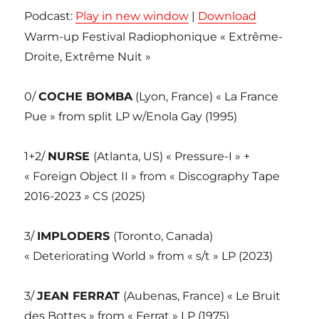
Podcast:
Play in new window
|
Download
Warm-up Festival Radiophonique « Extrême-
Droite, Extrême Nuit »
0/
COCHE BOMBA
(Lyon, France) « La France
Pue » from split LP w/Enola Gay (1995)
1+2/
NURSE
(Atlanta, US) « Pressure-I » +
« Foreign Object II » from « Discography Tape
2016-2023 » CS (2025)
3/
IMPLODERS
(Toronto, Canada)
« Deteriorating World » from « s/t » LP (2023)
3/
JEAN FERRAT
(Aubenas, France) « Le Bruit
des Bottes » from « Ferrat » LP (1975)