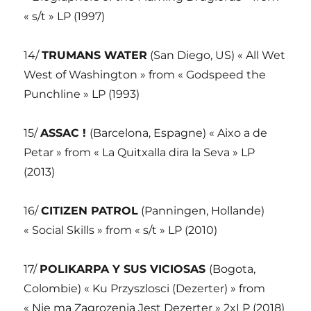
« s/t » LP (1997)
14/
TRUMANS WATER
(San Diego, US) « All Wet
West of Washington » from « Godspeed the
Punchline » LP (1993)
15/
ASSAC !
(Barcelona, Espagne) « Aixo a de
Petar » from « La Quitxalla dira la Seva » LP
(2013)
16/
CITIZEN PATROL
(Panningen, Hollande)
« Social Skills » from « s/t » LP (2010)
17/
POLIKARPA Y SUS VICIOSAS
(Bogota,
Colombie) « Ku Przyszlosci (Dezerter) » from
« Nie ma Zagrozenia Jest Dezerter » 2xLP (2018)