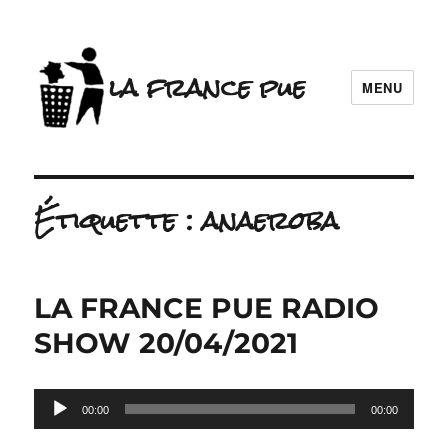
la france pue
MENU
Étiquette :
anaeroba
LA FRANCE PUE RADIO
SHOW 20/04/2021
Lecteur
00:00
00:00
audio