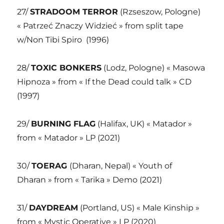
27/
STRADOOM TERROR
(Rzseszow, Pologne)
« Patrzeć Znaczy Widzieć » from split tape
w/Non Tibi Spiro
(1996)
28/
TOXIC BONKERS
(Lodz, Pologne) « Masowa
Hipnoza » from « If the Dead could talk » CD
(1997)
29/
BURNING FLAG
(Halifax, UK) « Matador »
from « Matador » LP (2021)
30/
TOERAG
(Dharan, Nepal) « Youth of
Dharan » from « Tarika » Demo (2021)
31/
DAYDREAM
(Portland, US) « Male Kinship »
from « Mystic Operative » LP (2020)