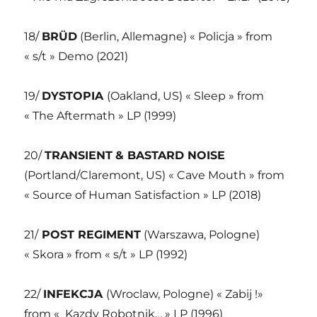
18/
BRÜD
(Berlin, Allemagne) « Policja » from
« s/t » Demo (2021)
19/
DYSTOPIA
(Oakland, US) « Sleep » from
« The Aftermath » LP (1999)
20/
TRANSIENT
& BASTARD NOISE
(Portland/Claremont, US) « Cave Mouth » from
« Source of Human Satisfaction » LP (2018)
21/
POST REGIMENT
(Warszawa, Pologne)
« Skora » from « s/t » LP (1992)
22/
INFEKCJA
(Wroclaw, Pologne) « Zabij !»
from « Kazdy Robotnik… » LP (1996)