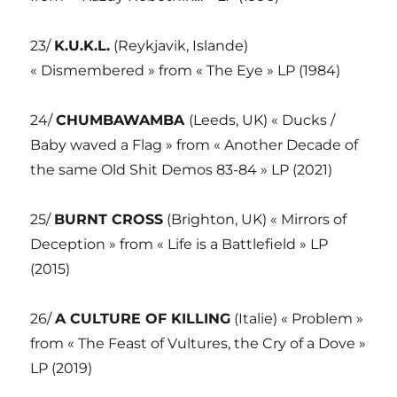
23/
K.U.K.L.
(Reykjavik, Islande)
« Dismembered » from « The Eye » LP (1984)
24/
CHUMBAWAMBA
(Leeds, UK) « Ducks /
Baby waved a Flag » from « Another Decade of
the same Old Shit Demos 83-84 » LP (2021)
25/
BURNT CROSS
(Brighton, UK) « Mirrors of
Deception » from « Life is a Battlefield » LP
(2015)
26/
A CULTURE OF KILLING
(Italie) « Problem »
from « The Feast of Vultures, the Cry of a Dove »
LP (2019)