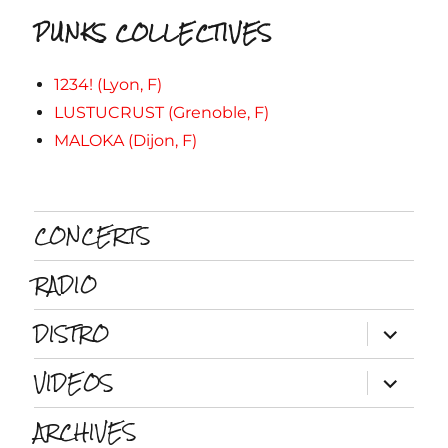
PUNKS COLLECTIVES
1234! (Lyon, F)
LUSTUCRUST (Grenoble, F)
MALOKA (Dijon, F)
CONCERTS
RADIO
DISTRO
ouvrir
le
sous-
VIDEOS
menu
ouvrir
le
sous-
ARCHIVES
menu