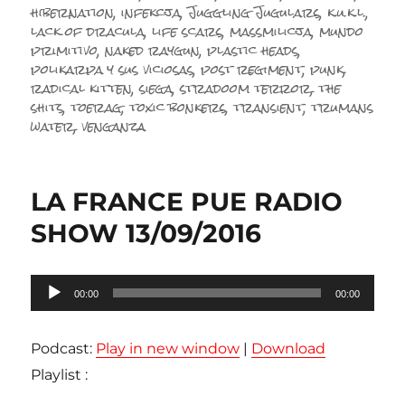
hibernation
,
infekcja
,
Juggling Jugulars
,
k.u.k.l.
,
lack of dracula
,
life scars
,
massmilicja
,
mundo
primitivo
,
naked raygun
,
plastic heads
,
polikarpa y sus viciosas
,
post regiment
,
punk
,
radical kitten
,
siega
,
stradoom terror
,
the
shits
,
toerag
,
toxic bonkers
,
transient
,
trumans
water
,
venganza
LA FRANCE PUE RADIO
SHOW 13/09/2016
Lecteur
00:00
00:00
audio
Podcast:
Play in new window
|
Download
Playlist :