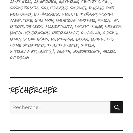
amenazas
,
anaeroba
,
anthrax
,
chicken's call
,
coche bomba
,
contravene
,
curlies
,
disease
,
dub
mentalist
,
ed warner
,
frente urbano
,
from
ashes rise
,
gun mob
,
imperial leather
,
iskra
,
les
profs de skids
,
mandelbajo
,
mystic inane
,
negativ
,
nueva generacion
,
oberkampf
,
oi polloi
,
orchis
simia
,
pinku saïdo
,
repulsion
,
satan
,
snuff
,
the
home wreckers
,
thin the herd
,
ultra
,
ultraviolet
,
unit 21
,
vanity
,
wunderbach
,
years
of decay
RECHERCHER
RE
Recherche
pour :