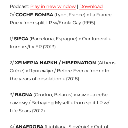
Podcast:
Play in new window
|
Download
0/
COCHE BOMBA
(Lyon, France) « La France
Pue » from split LP w/Enola Gay (1995)
1/
SIEGA
(Barcelona, Espagne) « Our funeral »
from « s/t » EP (2013)
2/
XEIMEPIA NAPKH /
HIBERNATION
(Athens,
Grèce) « Πριν ακόμα / Before Even » from « In
the years of desolation » (2018)
3/
BAGNA
(Grodno, Belarus) « измена себе
самому / Betraying Myself » from split LP w/
Life Scars (2012)
4/
ANAEROBA
(Ljubljana, Slovénie) « Out of