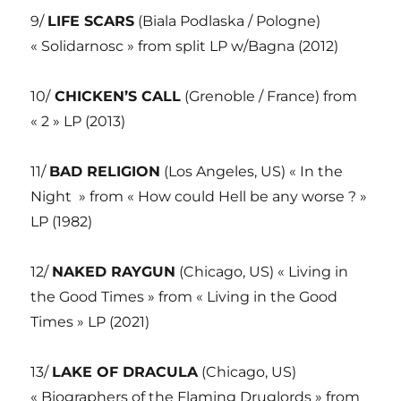
9/
LIFE SCARS
(Biala Podlaska / Pologne)
« Solidarnosc » from split LP w/Bagna (2012)
10/
CHICKEN’S CALL
(Grenoble / France) from
« 2 » LP (2013)
11/
BAD RELIGION
(Los Angeles, US) « In the
Night » from « How could Hell be any worse ? »
LP (1982)
12/
NAKED RAYGUN
(Chicago, US) « Living in
the Good Times » from « Living in the Good
Times » LP (2021)
13/
LAKE OF DRACULA
(Chicago, US)
« Biographers of the Flaming Druglords » from