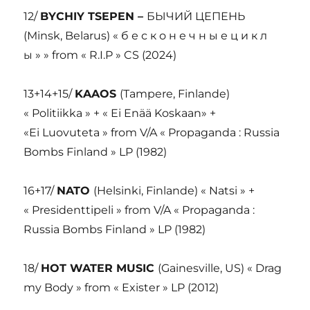
12/
BYCHIY TSEPEN –
БЫЧИЙ ЦЕПЕНЬ
(Minsk, Belarus) « б е с к о н е ч н ы е ц и к л
ы » » from « R.I.P » CS (2024)
13+14+15/
KAAOS
(Tampere, Finlande)
« Politiikka » + « Ei Enää Koskaan» +
«Ei Luovuteta » from V/A « Propaganda : Russia
Bombs Finland » LP (1982)
16+17/
NATO
(Helsinki, Finlande) « Natsi » +
« Presidenttipeli » from V/A « Propaganda :
Russia Bombs Finland » LP (1982)
18/
HOT WATER MUSIC
(Gainesville, US) « Drag
my Body » from « Exister » LP (2012)