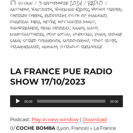
Auteur
Publié
Catégories
Étiquette
silvain
3 septembre 2024
RADIO
le
antikeho
,
bastards
,
burning Kross
,
bychiy tsepen
,
cherry cheeks
,
endform
,
filth of mankind
,
funeral mess
,
hetze
,
hot water music
,
jawbreaker
,
jean ferrat
,
kaaos
,
nato
,
nightwatchers
,
odio social
,
plektani
,
punk
,
rouge
sang
,
scred connexion
,
sproloquio
,
toxic rites
,
traquenard
,
unhaim
,
vitriolic response
LA FRANCE PUE RADIO
SHOW 17/10/2023
Lecteur
00:00
00:00
audio
Podcast:
Play in new window
|
Download
0/
COCHE BOMBA
(Lyon, France) « La France