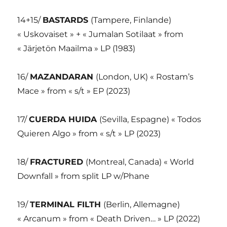
14+15/
BASTARDS
(Tampere, Finlande)
« Uskovaiset » + « Jumalan Sotilaat » from
« Järjetön Maailma » LP (1983)
16/
MAZANDARAN
(London, UK) « Rostam’s
Mace » from « s/t » EP (2023)
17/
CUERDA HUIDA
(Sevilla, Espagne) « Todos
Quieren Algo » from « s/t » LP (2023)
18/
FRACTURED
(Montreal, Canada) « World
Downfall » from split LP w/Phane
19/
TERMINAL FILTH
(Berlin, Allemagne)
« Arcanum » from « Death Driven… » LP (2022)