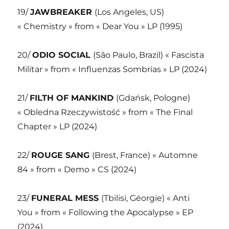
19/
JAWBREAKER
(Los Angeles, US)
« Chemistry » from « Dear You » LP (1995)
20/
ODIO SOCIAL
(São Paulo, Brazil) « Fascista
Militar » from « Influenzas Sombrias » LP (2024)
21/
FILTH OF MANKIND
(Gdańsk, Pologne)
« Obledna Rzeczywistość » from « The Final
Chapter » LP (2024)
22/
ROUGE SANG
(Brest, France) « Automne
84 » from « Demo » CS (2024)
23/
FUNERAL MESS
(Tbilisi, Géorgie) « Anti
You » from « Following the Apocalypse » EP
(2024)