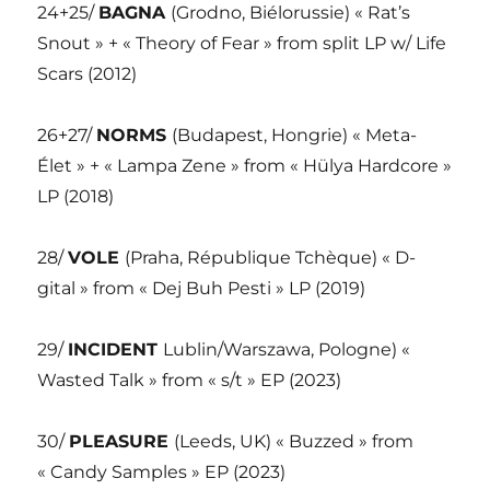
24+25/
BAGNA
(Grodno, Biélorussie) « Rat’s
Snout » + « Theory of Fear » from split LP w/ Life
Scars (2012)
26+27/
NORMS
(Budapest, Hongrie) « Meta-
Élet » + « Lampa Zene » from « Hülya Hardcore »
LP (2018)
28/
VOLE
(Praha, République Tchèque) « D-
gital » from « Dej Buh Pesti » LP (2019)
29/
INCIDENT
Lublin/Warszawa, Pologne) «
Wasted Talk » from « s/t » EP (2023)
30/
PLEASURE
(Leeds, UK) « Buzzed » from
« Candy Samples » EP (2023)