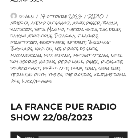
Auteur
Publié
Catégories
Étiquettes
silvain
17 octobre 2023
RADIO
le
abyecta
,
atemptat sonor
,
azijnpisser
,
bagna
,
bastards
,
beta Maximo
,
cuerda huida
,
das drip
,
dayglo abortions
,
Dracula
,
filature
,
fractured
,
headcheese
,
incident
,
Juggling
Jugulars
,
kapital
,
les profs de skids
,
mazandaran
,
miss espana
,
mutant strain
,
noir
boy george
,
norms
,
perp walk
,
pinen
,
pleasure
,
powerplant
,
public acid
,
punk
,
rina
,
seein red
,
terminal filth
,
the ex
,
the rondos
,
uz jsme doma
,
völe
,
war//plague
LA FRANCE PUE RADIO
SHOW 22/08/2023
Lecteur
00:00
00:00