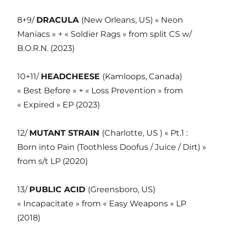
8+9/
DRACULA
(New Orleans, US) « Neon
Maniacs » + « Soldier Rags » from split CS w/
B.O.R.N. (2023)
10+11/
HEADCHEESE
(Kamloops, Canada)
« Best Before » + « Loss Prevention » from
« Expired » EP (2023)
12/
MUTANT STRAIN
(Charlotte, US ) « Pt.1 :
Born into Pain (Toothless Doofus / Juice / Dirt) »
from s/t LP (2020)
13/
PUBLIC ACID
(Greensboro, US)
« Incapacitate » from « Easy Weapons » LP
(2018)