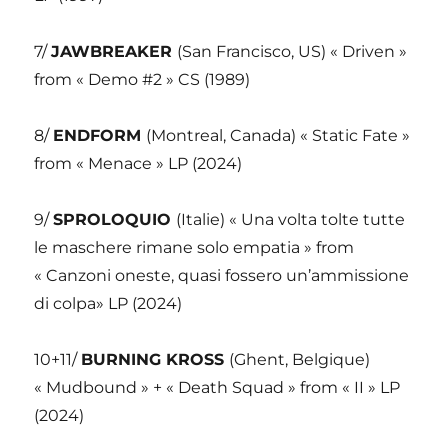
7/
JAWBREAKER
(San Francisco, US) « Driven »
from « Demo #2 » CS (1989)
8/
ENDFORM
(Montreal, Canada) « Static Fate »
from « Menace » LP (2024)
9/
SPROLOQUIO
(Italie) « Una volta tolte tutte
le maschere rimane solo empatia » from
« Canzoni oneste, quasi fossero un’ammissione
di colpa» LP (2024)
10+11/
BURNING KROSS
(Ghent, Belgique)
« Mudbound » + « Death Squad » from « II » LP
(2024)