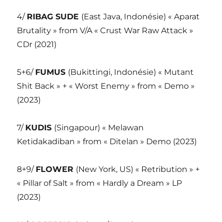
4/
RIBAG SUDE
(East Java, Indonésie) « Aparat
Brutality » from V/A « Crust War Raw Attack »
CDr (2021)
5+6/
FUMUS
(Bukittingi, Indonésie) « Mutant
Shit Back » + « Worst Enemy » from « Demo »
(2023)
7/
KUDIS
(Singapour) « Melawan
Ketidakadiban » from « Ditelan » Demo (2023)
8+9/
FLOWER
(New York, US) « Retribution » +
« Pillar of Salt » from « Hardly a Dream » LP
(2023)