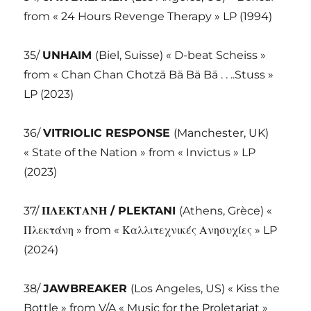
from « 24 Hours Revenge Therapy » LP (1994)
35/
UNHAIM
(Biel, Suisse) « D-beat Scheiss »
from « Chan Chan Chotzä Bä Bä Bä . . ..Stuss »
LP (2023)
36/
VITRIOLIC RESPONSE
(Manchester, UK)
« State of the Nation » from « Invictus » LP
(2023)
37/
ΠΛΕΚΤΑΝΗ /
PLEKTANI
(Athens, Grèce) «
Πλεκτάνη » from « Καλλιτεχνικές Ανησυχίες » LP
(2024)
38/
JAWBREAKER
(Los Angeles, US) « Kiss the
Bottle » from V/A « Music for the Proletariat »