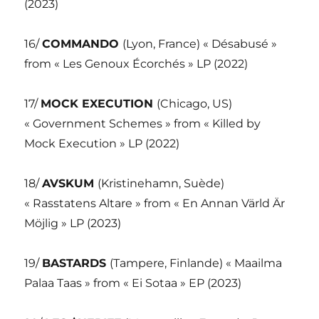
(2023)
16/
COMMANDO
(Lyon, France) « Désabusé »
from « Les Genoux Écorchés » LP (2022)
17/
MOCK EXECUTION
(Chicago, US)
« Government Schemes » from « Killed by
Mock Execution » LP (2022)
18/
AVSKUM
(Kristinehamn, Suède)
« Rasstatens Altare » from « En Annan Värld Är
Möjlig » LP (2023)
19/
BASTARDS
(Tampere, Finlande) « Maailma
Palaa Taas » from « Ei Sotaa » EP (2023)