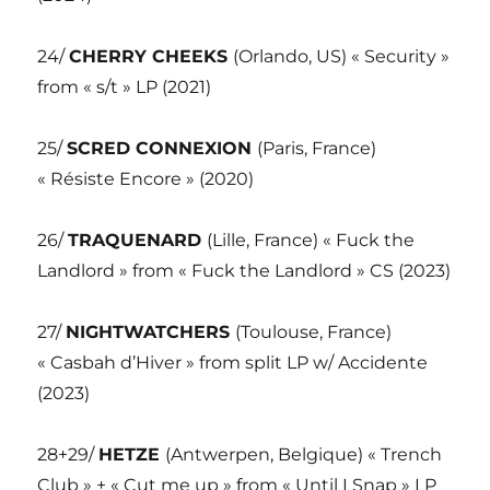
24/
CHERRY CHEEKS
(Orlando, US) « Security »
from « s/t » LP (2021)
25/
SCRED CONNEXION
(Paris, France)
« Résiste Encore » (2020)
26/
TRAQUENARD
(Lille, France) « Fuck the
Landlord » from « Fuck the Landlord » CS (2023)
27/
NIGHTWATCHERS
(Toulouse, France)
« Casbah d’Hiver » from split LP w/ Accidente
(2023)
28+29/
HETZE
(Antwerpen, Belgique) « Trench
Club » + « Cut me up » from « Until I Snap » LP