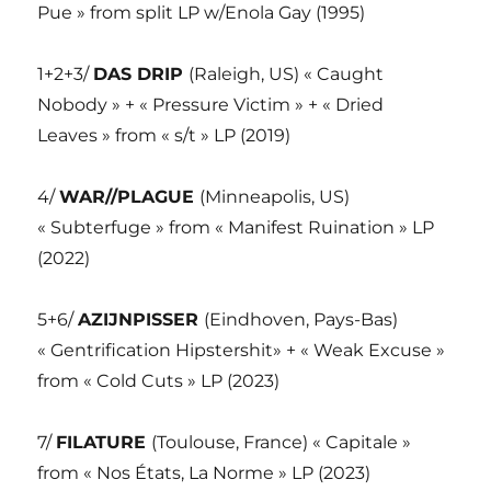
Pue » from split LP w/Enola Gay (1995)
1+2+3/
DAS DRIP
(Raleigh, US) « Caught
Nobody » + « Pressure Victim » + « Dried
Leaves » from « s/t » LP (2019)
4/
WAR//PLAGUE
(Minneapolis, US)
« Subterfuge » from « Manifest Ruination » LP
(2022)
5+6/
AZIJNPISSER
(Eindhoven, Pays-Bas)
« Gentrification Hipstershit» + « Weak Excuse »
from « Cold Cuts » LP (2023)
7/
FILATURE
(Toulouse, France) « Capitale »
from « Nos États, La Norme » LP (2023)