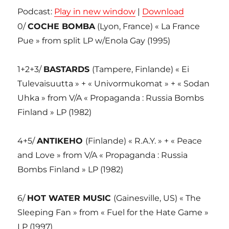
Podcast:
Play in new window
|
Download
0/
COCHE BOMBA
(Lyon, France) « La France
Pue » from split LP w/Enola Gay (1995)
1+2+3/
BASTARDS
(Tampere, Finlande) « Ei
Tulevaisuutta » + « Univormukomat » + « Sodan
Uhka » from V/A « Propaganda : Russia Bombs
Finland » LP (1982)
4+5/
ANTIKEHO
(Finlande) « R.A.Y. » + « Peace
and Love » from V/A « Propaganda : Russia
Bombs Finland » LP (1982)
6/
HOT WATER MUSIC
(Gainesville, US) « The
Sleeping Fan » from « Fuel for the Hate Game »
LP (1997)