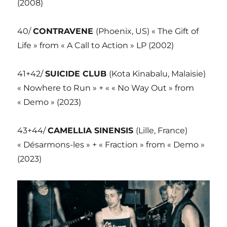
(2008)
40/
CONTRAVENE
(Phoenix, US) « The Gift of
Life » from « A Call to Action » LP (2002)
41+42/
SUICIDE CLUB
(Kota Kinabalu, Malaisie)
« Nowhere to Run » + « « No Way Out » from
« Demo » (2023)
43+44/
CAMELLIA SINENSIS
(Lille, France)
« Désarmons-les » + « Fraction » from « Demo »
(2023)