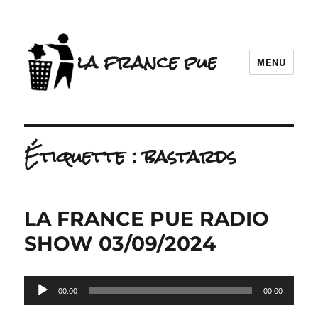
la france pue
MENU
Étiquette :
bastards
LA FRANCE PUE RADIO
SHOW 03/09/2024
Lecteur
00:00
00:00
audio