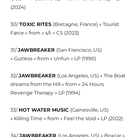
(2024)
30/
TOXIC RITES
(Bretagne, France) « Tourist
Farce » from « s/t » CS (2023)
31/
JAWBREAKER
(San Francisco, US)
« Gutless » from « Unfun » LP (1990)
32/
JAWBREAKER
(Los Angeles, US) « The Boat
dreams from the Hill » from « 24 Hours
Revenge Therapy » LP (1994)
33/
HOT WATER MUSIC
(Gainesville, US)
« Killing Time » from « Feel the Void » LP (2022)
34/
JAWBREAKER
(Los Angeles, US) « Boxcar »