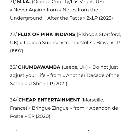
31/
M.I.A.
(Orange County/Las Vegas, US)
« Never Again » from « Notes from the
Underground + After the Facts » 2xLP (2023)
32/
FLUX OF PINK INDIANS
(Bishop’s Stortford,
UK) « Tapioca Sunrise » from « Not so Brave » LP
(1997)
33/
CHUMBAWAMBA
(Leeds, UK) « Do not just
adjust your Life » from « Another Decade of the
Same old Shit » LP (2021)
34/
CHEAP ENTERTAINMENT
(Marseille,
France) « Bringue Zingue » from « Abandon de
Poste » EP (2020)