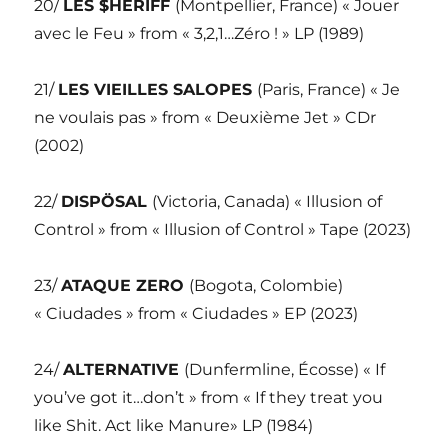
20/
LES $HERIFF
(Montpellier, France) « Jouer
avec le Feu » from « 3,2,1…Zéro ! » LP (1989)
21/
LES VIEILLES SALOPES
(Paris, France) « Je
ne voulais pas » from « Deuxième Jet » CDr
(2002)
22/
DISPÖSAL
(Victoria, Canada) « Illusion of
Control » from « Illusion of Control » Tape (2023)
23/
ATAQUE ZERO
(Bogota, Colombie)
« Ciudades » from « Ciudades » EP (2023)
24/
ALTERNATIVE
(Dunfermline, Écosse) « If
you’ve got it…don’t » from « If they treat you
like Shit. Act like Manure» LP (1984)