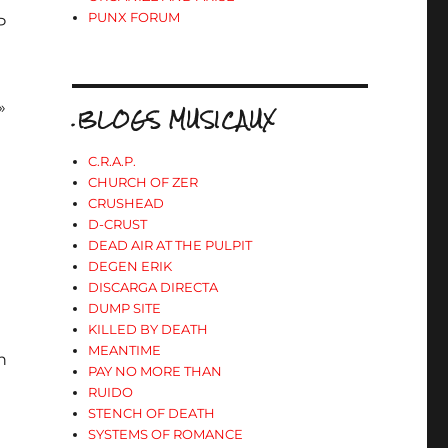
PUNX FORUM
P
»
.BLOGS MUSICAUX
C.R.A.P.
CHURCH OF ZER
CRUSHEAD
D-CRUST
DEAD AIR AT THE PULPIT
DEGEN ERIK
DISCARGA DIRECTA
DUMP SITE
KILLED BY DEATH
MEANTIME
n
PAY NO MORE THAN
RUIDO
STENCH OF DEATH
SYSTEMS OF ROMANCE