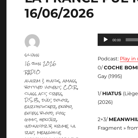
16/06/2026
Lecteur
00:00
audio
Auteur
silvain
Podcast:
Play i
Publié
16 juin 2026
le
0/
COCHE BOM
Catégories
RADIO
Gay (1995)
Étiquettes
alarm !; hiatus
,
amass
,
bottled violent
,
C.O.R.
,
class act
,
cress
,
1/
HIATUS
(Liège
D.S.B.
,
diät
,
dolor
,
(2026)
earthfucker
,
ekibyo
,
excess blood
,
fog
,
gimic
,
hektär
,
2+3/
MEANWHI
indikator b
,
krime
,
la
Fragment » from
raf
,
meanwhile
,