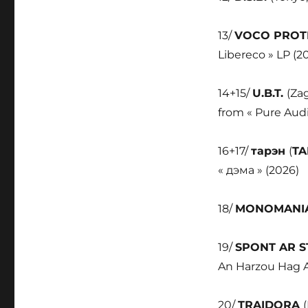
13/
VOCO PROT
Libereco » LP (2
14+15/
U.B.T.
(Zag
from « Pure Audi
16+17/
тарэн
(
TA
«
дэма » (2026)
18/
MONOMANI
19/
SPONT AR 
An Harzou Hag Al
20/
TRAIDORA