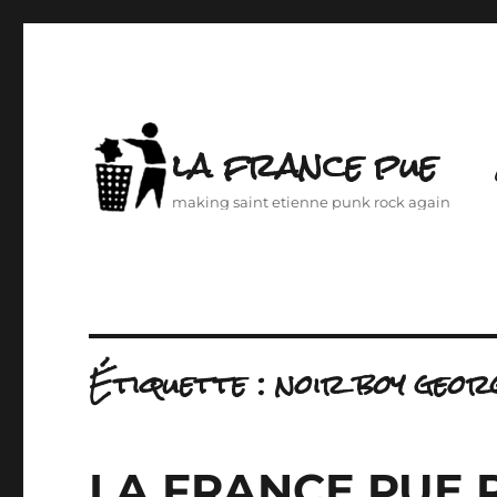
la france pue
making saint etienne punk rock again
Étiquette :
noir boy geor
LA FRANCE PUE