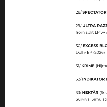
28/
SPECTATO
29/
ULTRA RAZ
from split LP w/ 
30/
EXCESS B
Doll » EP (2026)
31/
KRIME
(Nijme
32/
INDIKATOR
33/
HEKTÄR
(So
Survival Simulat