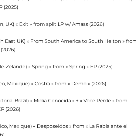
LP (2025)
, UK) « Exit » from split LP w/ Amass (2026)
th East UK) « From South America to South Helton » fro
 (2026)
le-Zélande) « Spring » from « Spring » EP (2025)
co, Mexique) « Costra » from « Demo » (2026)
itoria, Brazil) « Midia Genocida » + « Voce Perde » from
EP (2026)
ico, Mexique) « Desposeidos » from « La Rabia ante el
6)