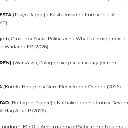
ESTA
(Tokyo, Japon) « Kasita Invado » from « Jojo al
010)
reb, Croatie) « Social Politics » + « What’s coming next »
o Warfare » EP (2026)
REN)
(Warszawa, Pologne) «
стрэл » + « падаў »f
rom
A
(Komlo, Hongrie) « Nem Elet » from « Demo » (2026)
STAD
(Bretagne, France) « Nathalie Lemel » from « Devo
l Hag All » LP (2026)
(London, UK) « Rio Arriba quema el Sol » from « Una muje