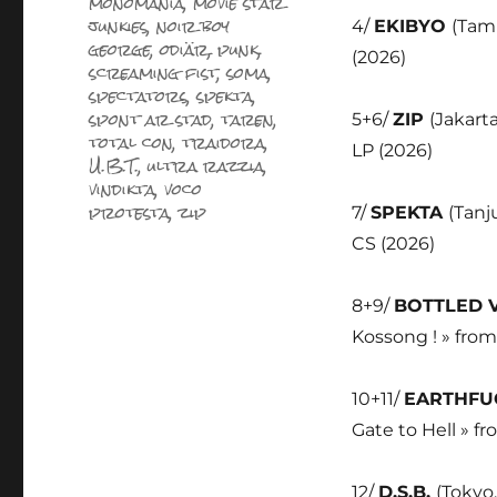
monomania
,
movie star
junkies
,
noir boy
4/
EKIBYO
(Tam
george
,
odiär
,
punk
,
(2026)
screaming fist
,
soma
,
spectators
,
spekta
,
spont ar stad
,
taren
,
5+6/
ZIP
(Jakart
total con
,
traidora
,
LP (2026)
U.B.T.
,
ultra razzia
,
vindikta
,
voco
protesta
,
zip
7/
SPEKTA
(Tanj
CS (2026)
8+9/
BOTTLED 
Kossong ! » from
10+11/
EARTHF
Gate to Hell » f
12/
D.S.B.
(Tokyo