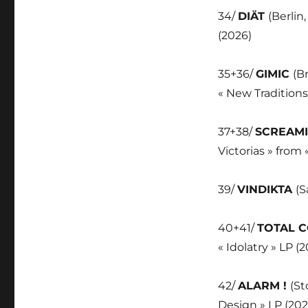
34/
DIÄT
(Berlin
(2026)
35+36/
GIMIC
(B
« New Traditions
37+38/
SCREAMI
Victorias » from 
39/
VINDIKTA
(S
40+41/
TOTAL 
« Idolatry » LP (
42/
ALARM !
(St
Design » LP (202