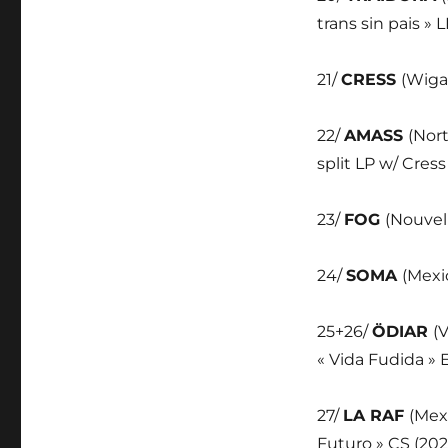
trans sin pais » 
21/
CRESS
(Wigan
22/
AMASS
(Nor
split LP w/ Cress
23/
FOG
(Nouvel
24/
SOMA
(Mexi
25+26/
ÖDIAR
(V
« Vida Fudida » 
27/
LA RAF
(Mex
Futuro » CS (202