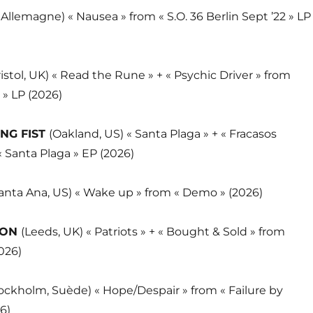
, Allemagne) « Nausea » from « S.O. 36 Berlin Sept ’22 » LP
ristol, UK) « Read the Rune » + « Psychic Driver » from
 » LP (2026)
NG FIST
(Oakland, US) « Santa Plaga » + « Fracasos
« Santa Plaga » EP (2026)
anta Ana, US) « Wake up » from « Demo » (2026)
CON
(Leeds, UK) « Patriots » + « Bought & Sold » from
2026)
ockholm, Suède) « Hope/Despair » from « Failure by
6)