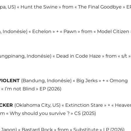
pa, US) « Hunt the Swine » from « The Final Goodbye » E
a, Indonésie) « Echelon » + « Pawn » from « Model Citizen 
ungpinang, Indonésie) « Dead in Code Haze » from « s/t »
VIOLENT
(Bandung, Indonésie) « Big Jerks » + « Omong
 « I’m not Blind » EP (2026)
UCKER
(Oklahoma City, US) « Extinction Stare » + « Heave
rom « Why should you survive ? » CS (2025)
, Japon) « Bastard Rock » from « Substitute » LP (2026)