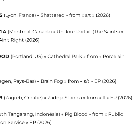
RS
(Lyon, France) « Shattered » from « s/t » (2026)
ZIA
(Montréal, Canada) « Un Jour Parfait (The Saints) »
Ain’t Right (2026)
LOOD
(Portland, US) « Cathedral Park » from « Porcelain
gen, Pays-Bas) « Brain Fog » from « s/t » EP (2026)
 B
(Zagreb, Croatie) « Zadnja Stanica » from « II » EP (2026
uth Tangarang, Indonésie) « Pig Blood » from « Public
ion Service » EP (2026)