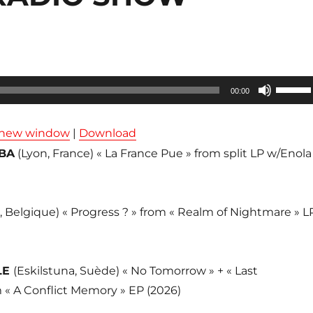
Utilisez
00:00
les
flèches
n new window
|
Download
haut/ba
BA
(Lyon, France) « La France Pue » from split LP w/Enola
pour
augmen
ou
, Belgique) « Progress ? » from « Realm of Nightmare » L
diminue
le
volume
LE
(Eskilstuna, Suède) « No Tomorrow » + « Last
 « A Conflict Memory » EP (2026)