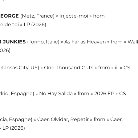
GEORGE
(Metz, France) « Injecte-moi » from
 de toi » LP (2026)
R JUNKIES
(Torino, Italie) « As Far as Heaven » from « Wal
2026)
(Kansas City, US) « One Thousand Cuts » from « iii » CS
rid, Espagne) « No Hay Salida » from « 2026 EP » CS
cia, Espagne) « Caer, Olvidar, Repetir » from « Caer,
» LP (2026)