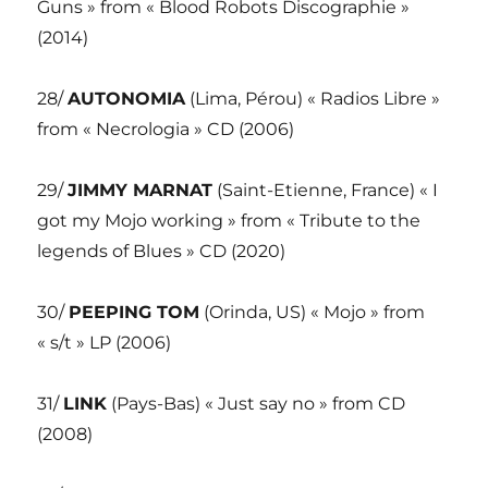
Guns » from « Blood Robots Discographie »
(2014)
28/
AUTONOMIA
(Lima, Pérou) « Radios Libre »
from « Necrologia » CD (2006)
29/
JIMMY MARNAT
(Saint-Etienne, France) « I
got my Mojo working » from « Tribute to the
legends of Blues » CD (2020)
30/
PEEPING TOM
(Orinda, US) « Mojo » from
« s/t » LP (2006)
31/
LINK
(Pays-Bas) « Just say no » from CD
(2008)