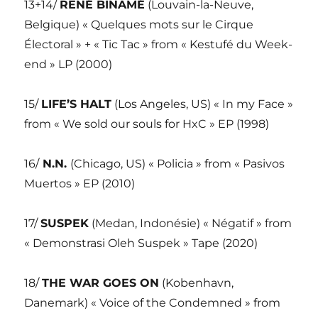
13+14/
RENÉ BINAMÉ
(Louvain-la-Neuve,
Belgique) « Quelques mots sur le Cirque
Électoral » + « Tic Tac » from « Kestufé du Week-
end » LP (2000)
15/
LIFE’S HALT
(Los Angeles, US) « In my Face »
from « We sold our souls for HxC » EP (1998)
16/
N.N.
(Chicago, US) « Policia » from « Pasivos
Muertos » EP (2010)
17/
SUSPEK
(Medan, Indonésie) « Négatif » from
« Demonstrasi Oleh Suspek » Tape (2020)
18/
THE WAR GOES ON
(Kobenhavn,
Danemark) « Voice of the Condemned » from