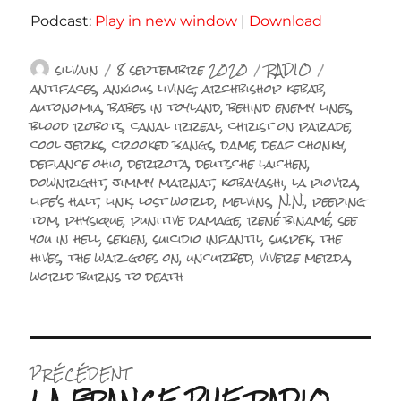
Podcast:
Play in new window
|
Download
Auteur
Publié
Catégories
Étiquette
silvain
8 septembre 2020
RADIO
le
antifaces
,
anxious living
,
archbishop kebab
,
autonomia
,
babes in toyland
,
behind enemy lines
,
blood robots
,
canal irreal
,
christ on parade
,
cool jerks
,
crooked bangs
,
dame
,
deaf chonky
,
defiance ohio
,
derrota
,
deutsche laichen
,
downright
,
jimmy marnat
,
kobayashi
,
la piovra
,
life's halt
,
link
,
lost world
,
melvins
,
N.N.
,
peeping
tom
,
physique
,
punitive damage
,
rené binamé
,
see
you in hell
,
sekien
,
suicidio infantil
,
suspek
,
the
hives
,
the war goes on
,
uncurbed
,
vivere merda
,
world burns to death
Navigation
PRÉCÉDENT
de
Publication