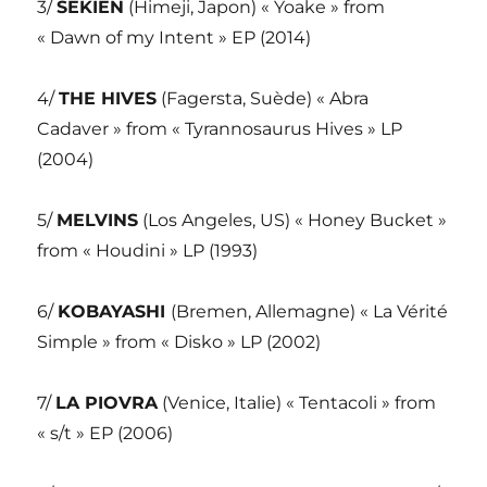
3/
SEKIEN
(Himeji, Japon) « Yoake » from
« Dawn of my Intent » EP (2014)
4/
THE HIVES
(Fagersta, Suède) « Abra
Cadaver » from « Tyrannosaurus Hives » LP
(2004)
5/
MELVINS
(Los Angeles, US) « Honey Bucket »
from « Houdini » LP (1993)
6/
KOBAYASHI
(Bremen, Allemagne) « La Vérité
Simple » from « Disko » LP (2002)
7/
LA PIOVRA
(Venice, Italie) « Tentacoli » from
« s/t » EP (2006)