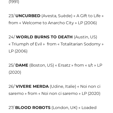
(1991)
23/
UNCURBED
(Avesta, Suède) « A Gift to Life »
from « Welcome to Anarcho City » LP (2006)
24/
WORLD BURNS TO DEATH
(Austin, US)
« Triumph of Evil » from « Totalitarian Sodomy »
LP (2006)
25/
DAME
(Boston, US) « Ersatz » from « s/t » LP
(2020)
26/
VIVERE MERDA
(Udine, Italie) « Noi non ci
saremo » from « Noi non ci saremo » LP (2020)
27/
BLOOD ROBOTS
(London, UK) « Loaded