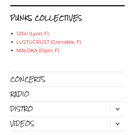
PUNKS COLLECTIVES
1234! (Lyon, F)
LUSTUCRUST (Grenoble, F)
MALOKA (Dijon, F)
CONCERTS
RADIO
DISTRO
ouvrir
le
sous-
VIDEOS
menu
ouvrir
le
sous-