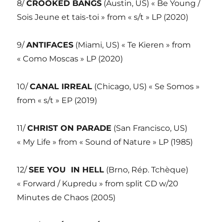
8/
CROOKED BANGS
(Austin, US) « Be Young /
Sois Jeune et tais-toi » from « s/t » LP (2020)
9/
ANTIFACES
(Miami, US) « Te Kieren » from
« Como Moscas » LP (2020)
10/
CANAL IRREAL
(Chicago, US) « Se Somos »
from « s/t » EP (2019)
11/
CHRIST ON PARADE
(San Francisco, US)
« My Life » from « Sound of Nature » LP (1985)
12/
SEE YOU IN HELL
(Brno, Rép. Tchèque)
« Forward / Kupredu » from split CD w/20
Minutes de Chaos (2005)