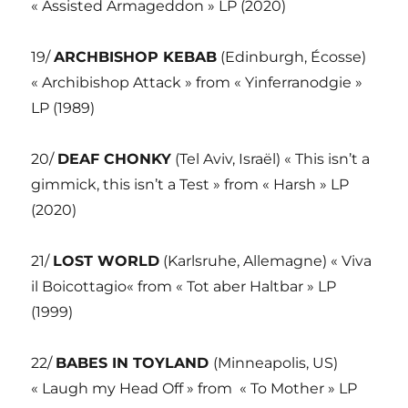
« Assisted Armageddon » LP (2020)
19/
ARCHBISHOP KEBAB
(Edinburgh, Écosse)
« Archibishop Attack » from « Yinferranodgie »
LP (1989)
20/
DEAF CHONKY
(Tel Aviv, Israël) « This isn’t a
gimmick, this isn’t a Test » from « Harsh » LP
(2020)
21/
LOST WORLD
(Karlsruhe, Allemagne) « Viva
il Boicottagio« from « Tot aber Haltbar » LP
(1999)
22/
BABES IN TOYLAND
(Minneapolis, US)
« Laugh my Head Off » from « To Mother » LP