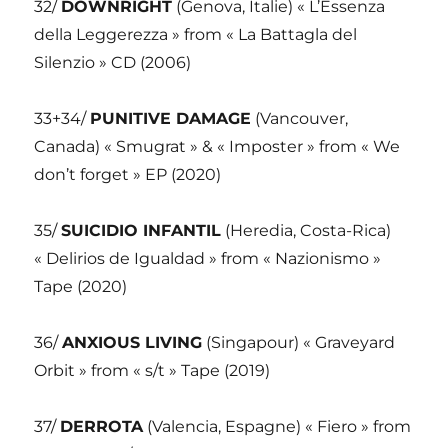
32/
DOWNRIGHT
(Genova, Italie) « L’Essenza
della Leggerezza » from « La Battagla del
Silenzio » CD (2006)
33+34/
PUNITIVE DAMAGE
(Vancouver,
Canada) « Smugrat » & « Imposter » from « We
don’t forget » EP (2020)
35/
SUICIDIO INFANTIL
(Heredia, Costa-Rica)
« Delirios de Igualdad » from « Nazionismo »
Tape (2020)
36/
ANXIOUS LIVING
(Singapour) « Graveyard
Orbit » from « s/t » Tape (2019)
37/
DERROTA
(Valencia, Espagne) « Fiero » from