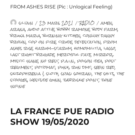
FROM ASHES RISE (Pic : Unlogical Feeling)
Auteur
Publié
Catégories
Étiquettes
silvain
23 mars 2021
RADIO
amen
,
le
arana
,
audio active
,
bobby ramone
,
body farm
,
bruxa maria
,
burning kitchen
,
conway danny
brown
,
cop on fire
,
crude
,
detestation
,
from
ashes rise
,
harum-scarum
,
homomilitia
,
lasso
,
last right brigade
,
mercyful fate
,
mirror
,
mystic inane
,
no rest
,
p.a.i.n.
,
poison idea
,
post
regiment
,
potomac
,
punk
,
run dmc
,
seein red
,
skizophrenia !
,
sloth
,
spasi sohrani
,
the shits
,
the
stooges
,
westside gunn
,
zabriskie point
,
zone
infinie
LA FRANCE PUE RADIO
SHOW 19/05/2020