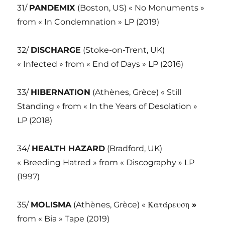
31/
PANDEMIX
(Boston, US) « No Monuments »
from « In Condemnation » LP (2019)
32/
DISCHARGE
(Stoke-on-Trent, UK)
« Infected » from « End of Days » LP (2016)
33/
HIBERNATION
(Athènes, Grèce) « Still
Standing » from « In the Years of Desolation »
LP (2018)
34/
HEALTH HAZARD
(Bradford, UK)
« Breeding Hatred » from « Discography » LP
(1997)
35/
MOLISMA
(Athènes, Grèce) « Κατάρευση
»
from « Bia » Tape (2019)