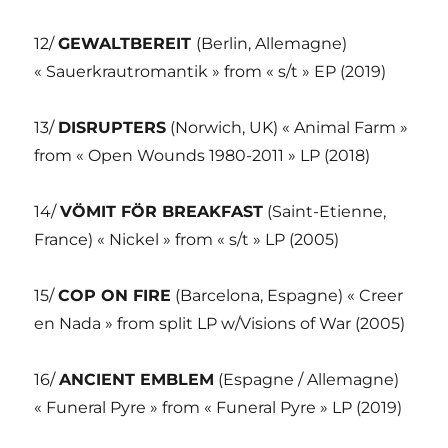
12/
GEWALTBEREIT
(Berlin, Allemagne)
« Sauerkrautromantik » from « s/t » EP (2019)
13/
DISRUPTERS
(Norwich, UK) « Animal Farm »
from « Open Wounds 1980-2011 » LP (2018)
14/
VÖMIT FÖR BREAKFAST
(Saint-Etienne,
France) « Nickel » from « s/t » LP (2005)
15/
COP ON FIRE
(Barcelona, Espagne) « Creer
en Nada » from split LP w/Visions of War (2005)
16/
ANCIENT EMBLEM
(Espagne / Allemagne)
« Funeral Pyre » from « Funeral Pyre » LP (2019)