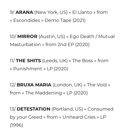
9/
ARANA
(New York, US) « El Llanto » from
« Escondides » Demo Tape (2021)
10/
MIRROR
(Austin, US) « Ego Death / Mutual
Masturbation » from 2nd EP (2020)
11/
THE SHITS
(Leeds, UK) « The Boss » from
« Punishment » LP (2020)
12/
BRUXA MARIA
(London, UK) « The Void »
from « The Maddening » LP (2020)
13/
DETESTATION
(Portland, US) « Consumed
by your Greed » from « Unheard Cries » LP
(1996)