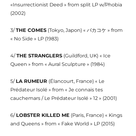
«Insurrectionist Deed » from split LP w/Phobia
(2002)
3/
THE COMES
(Tokyo, Japon) « バカコケ » from
« No Side » LP (1983)
4/
THE STRANGLERS
(Guildford, UK) « Ice
Queen » from « Aural Sculpture » (1984)
5/
LA RUMEUR
(Élancourt, France) « Le
Prédateur Isolé » from « Je connais tes
cauchemars / Le Prédateur Isolé » 12 » (2001)
6/
LOBSTER KILLED ME
(Paris, France) « Kings
and Queens » from « Fake World » LP (2015)