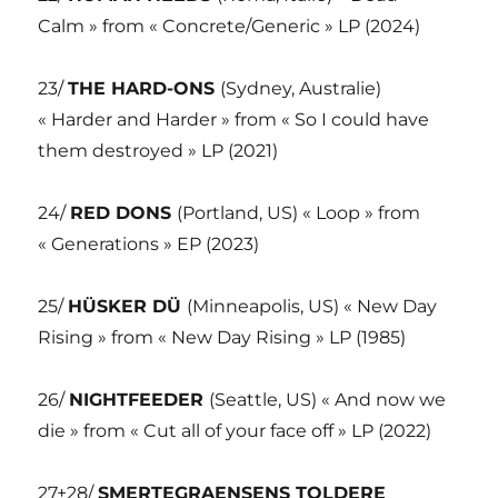
Calm » from « Concrete/Generic » LP (2024)
23/
THE HARD-ONS
(Sydney, Australie)
« Harder and Harder » from « So I could have
them destroyed » LP (2021)
24/
RED DONS
(Portland, US) « Loop » from
« Generations » EP (2023)
25/
HÜSKER DÜ
(Minneapolis, US) « New Day
Rising » from « New Day Rising » LP (1985)
26/
NIGHTFEEDER
(Seattle, US) « And now we
die » from « Cut all of your face off » LP (2022)
27+28/
SMERTEGRAENSENS TOLDERE