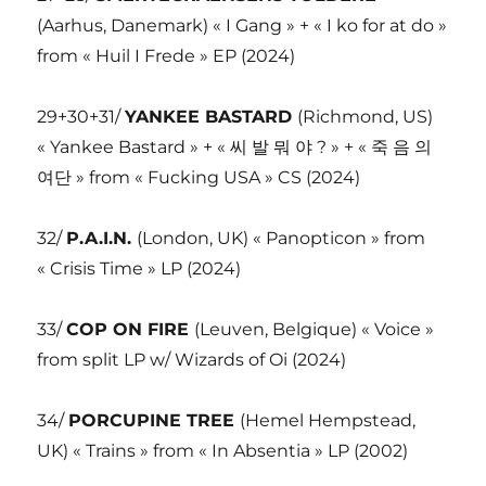
(Aarhus, Danemark) « I Gang » + « I ko for at do »
from « Huil I Frede » EP (2024)
29+30+31/
YANKEE BASTARD
(Richmond, US)
« Yankee Bastard » + « 씨 발 뭐 야 ? » + « 죽 음 의
여단 » from « Fucking USA » CS (2024)
32/
P.A.I.N.
(London, UK) « Panopticon » from
« Crisis Time » LP (2024)
33/
COP ON FIRE
(Leuven, Belgique) « Voice »
from split LP w/ Wizards of Oi (2024)
34/
PORCUPINE TREE
(Hemel Hempstead,
UK) « Trains » from « In Absentia » LP (2002)