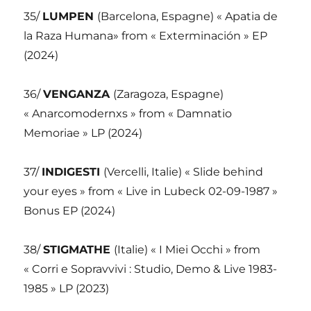
35/
LUMPEN
(Barcelona, Espagne) « Apatia de
la Raza Humana» from « Exterminación » EP
(2024)
36/
VENGANZA
(Zaragoza, Espagne)
« Anarcomodernxs » from « Damnatio
Memoriae » LP (2024)
37/
INDIGESTI
(Vercelli, Italie) « Slide behind
your eyes » from « Live in Lubeck 02-09-1987 »
Bonus EP (2024)
38/
STIGMATHE
(Italie) « I Miei Occhi » from
« Corri e Sopravvivi : Studio, Demo & Live 1983-
1985 » LP (2023)