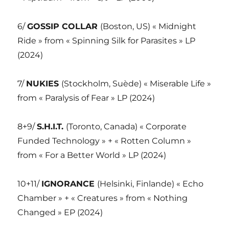
6/
GOSSIP COLLAR
(Boston, US) « Midnight
Ride » from « Spinning Silk for Parasites » LP
(2024)
7/
NUKIES
(Stockholm, Suède) « Miserable Life »
from « Paralysis of Fear » LP (2024)
8+9/
S.H.I.T.
(Toronto, Canada) « Corporate
Funded Technology » + « Rotten Column »
from « For a Better World » LP (2024)
10+11/
IGNORANCE
(Helsinki, Finlande) « Echo
Chamber » + « Creatures » from « Nothing
Changed » EP (2024)