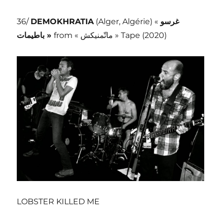
36/
DEMOKHRATIA
(Alger, Algérie) «
غرسو
باطيمات
»
from « ماتّمنيكش » Tape (2020)
LOBSTER KILLED ME