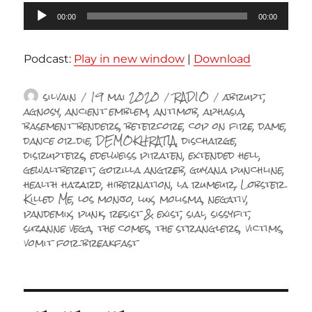
Lecteur
00:00
00:00
audio
Podcast:
Play in new window
|
Download
Auteur
Publié
Catégories
Étiquettes
silvain
19 mai 2020
RADIO
abrupt
,
le
agnosy
,
ancient emblem
,
antimob
,
aphasia
,
basement benders
,
betercore
,
cop on fire
,
dame
,
dance or die
,
DEMOKHRATIA
,
discharge
,
disrupters
,
edelweiss piraten
,
extended hell
,
gewaltbereit
,
gorilla angreb
,
guyana punchline
,
health hazard
,
hibernation
,
la rumeur
,
Lobster
Killed Me
,
los monjo
,
lux
,
molisma
,
negativ
,
pandemix
,
punk
,
resist & exist
,
sial
,
sissyfit
,
suzanne vega
,
the comes
,
the stranglers
,
victims
,
vomit for breakfast