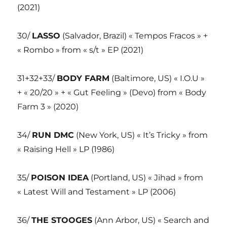
(2021)
30/
LASSO
(Salvador, Brazil) « Tempos Fracos » +
« Rombo » from « s/t » EP (2021)
31+32+33/
BODY FARM
(Baltimore, US) « I.O.U »
+ « 20/20 » + « Gut Feeling » (Devo) from « Body
Farm 3 » (2020)
34/
RUN DMC
(New York, US) « It’s Tricky » from
« Raising Hell » LP (1986)
35/
POISON IDEA
(Portland, US) « Jihad » from
« Latest Will and Testament » LP (2006)
36/
THE STOOGES
(Ann Arbor, US) « Search and