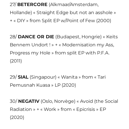
27/
BETERCORE
(Alkmaar/Amsterdam,
Hollande) « Straight Edge but not an asshole »
+ « DIY » from Split EP w/Point of Few (2000)
28/
DANCE OR DIE
(Budapest, Hongrie) « Keits
Bennem Undort ! » + « Modernisation my Ass,
Progress my Hole » from split EP with P.F.A.
(2011)
29/
SIAL
(Singapour) « Wanita » from « Tari
Pemusnah Kuasa » LP (2020)
30/
NEGATIV
(Oslo, Norvège) « Avoid (the Social
Radiation » + « Work » from « Epicrisis » EP
(2020)