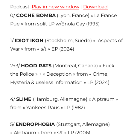
Podcast:
Play in new window
|
Download
0/
COCHE BOMBA
(Lyon, France) « La France
Pue » from split LP w/Enola Gay (1995)
1/
IDIOT IKON
(Stockholm, Suède) « Aspects of
War » from « s/t » EP (2024)
2+3/
HOOD RATS
(Montreal, Canada) « Fuck
the Police » + « Deception » from « Crime,
Hysteria & useless information » LP (2024)
4/
SLIME
(Hamburg, Allemagne) « Alptraum »
from « Yankees Raus » LP (1982)
5/
ENDROPHOBIA
(Stuttgart, Allemagne)
« Alptraum » from « s/t » LP (2006)