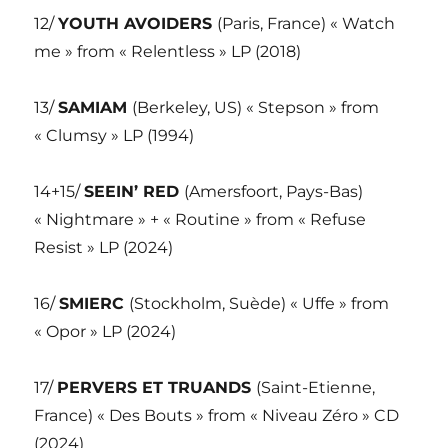
12/
YOUTH AVOIDERS
(Paris, France) « Watch
me » from « Relentless » LP (2018)
13/
SAMIAM
(Berkeley, US) « Stepson » from
« Clumsy » LP (1994)
14+15/
SEEIN’ RED
(Amersfoort, Pays-Bas)
« Nightmare » + « Routine » from « Refuse
Resist » LP (2024)
16/
SMIERC
(Stockholm, Suède) « Uffe » from
« Opor » LP (2024)
17/
PERVERS ET TRUANDS
(Saint-Etienne,
France) « Des Bouts » from « Niveau Zéro » CD
(2024)