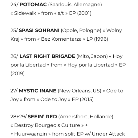
24/
POTOMAC
(Saarlouis, Allemagne)
« Sidewalk » from « s/t » EP (2001)
25/
SPASI SOHRANI
(Opole, Pologne) « Wolny
Kraj » from « Bez Komentarza » LP (1996)
26/
LAST RIGHT BRIGADE
(Mito, Japon) « Hoy
por la Libertad » from « Hoy por la Libertad » EP
(2019)
27/
MYSTIC INANE
(New Orleans, US) « Ode to
Joy » from « Ode to Joy » EP (2015)
28+29/
SEEIN’ RED
(Amersfoort, Hollande)
« Destroy Bourgeois Culture » +
« Huurwaanzin » from split EP w/ Under Attack