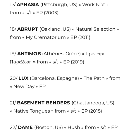
17/
APHASIA
(Pittsburgh, US) « Work N’at »
from « s/t » EP (2003)
18/
ABRUPT
(Oakland, US) « Natural Selection »
from « My Crematorium » EP (2011)
19/
ANTIMOB
(Athènes, Grèce) « Πριν την
Παράδοση
»
from « s/t » EP (2019)
20/
LUX
(Barcelona, Espagne) « The Path » from
« New Day » EP
21/
BASEMENT BENDERS (
Chattanooga, US)
« Native Tongues » from « s/t »
EP (2015)
22/
DAME
(Boston, US) « Hush » from « s/t » EP