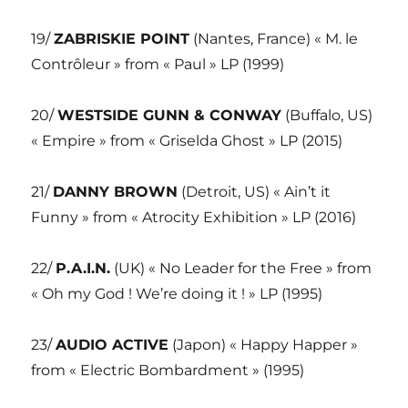
19/
ZABRISKIE POINT
(Nantes, France) « M. le
Contrôleur » from « Paul » LP (1999)
20/
WESTSIDE GUNN & CONWAY
(Buffalo, US)
« Empire » from « Griselda Ghost » LP (2015)
21/
DANNY BROWN
(Detroit, US) « Ain’t it
Funny » from « Atrocity Exhibition » LP (2016)
22/
P.A.I.N.
(UK) « No Leader for the Free » from
« Oh my God ! We’re doing it ! » LP (1995)
23/
AUDIO ACTIVE
(Japon) « Happy Happer »
from « Electric Bombardment » (1995)