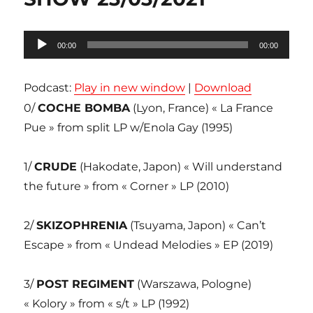
Lecteur
00:00
00:00
audio
Podcast:
Play in new window
|
Download
0/
COCHE BOMBA
(Lyon, France) « La France
Pue » from split LP w/Enola Gay (1995)
1/
CRUDE
(Hakodate, Japon) « Will understand
the future » from « Corner » LP (2010)
2/
SKIZOPHRENIA
(Tsuyama, Japon) « Can’t
Escape » from « Undead Melodies » EP (2019)
3/
POST REGIMENT
(Warszawa, Pologne)
« Kolory » from « s/t » LP (1992)