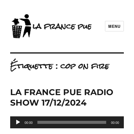
la france pue
MENU
Étiquette :
cop on fire
LA FRANCE PUE RADIO
SHOW 17/12/2024
Lecteur
00:00
00:00
audio