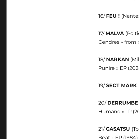
16/
FEU !
(Nantes
17/
MALVÄ
(Poit
Cendres » from 
18/
NARKAN
(Mil
Punire » EP (202
19/
SECT MARK
20/
DERRUMB
Humano » LP (2
21/
GASATSU
(T
Beat » EP (1984)