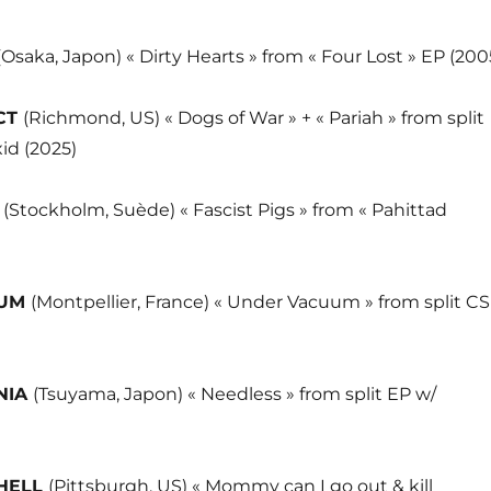
(Osaka, Japon) « Dirty Hearts » from « Four Lost » EP (200
CT
(Richmond, US) « Dogs of War » + « Pariah » from split
id (2025)
F
(Stockholm, Suède) « Fascist Pigs » from « Pahittad
CUM
(Montpellier, France) « Under Vacuum » from split CS
NIA
(Tsuyama, Japon) « Needless » from split EP w/
HELL
(Pittsburgh, US) « Mommy can I go out & kill