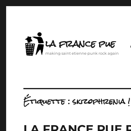
la france pue
making saint etienne punk rock again
Étiquette :
skizophrenia !
LA FRANCE PUE