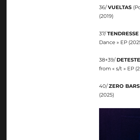
36/
VUELTAS
(P
(2019)
37/
TENDRESSE
Dance » EP (202
38+39/
DETEST
from « s/t » EP (
40/
ZERO BAR
(2025)