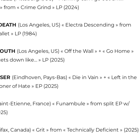
 » from « Crime Grind » LP (2024)
 DEATH
(Los Angeles, US) « Electra Descending » from
llet » LP (1984)
YOUTH
(Los Angeles, US) « Off the Wall » + « Go Home »
ets down like… » LP (2025)
SSER
(Eindhoven, Pays-Bas) « Die in Vain » + « Left in the
soner of Hate » EP (2025)
aint-Etienne, France) « Funambule » from split EP w/
025)
ifax, Canada) « Grit » from « Technically Deficient » (2025)