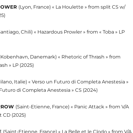
HROWER
(Lyon, France) « La Houlette » from split CS w/
25)
Santiago, Chili) « Hazardous Prowler » from « Toba » LP
(Kobenhavn, Danemark) « Rhetoric of Thrash » from
ash » LP (2025)
ilano, Italie) « Verso un Futuro di Completa Anestesia »
 Futuro di Completa Anestesia » CS (2024)
ORROW
(Saint-Etienne, France) « Panic Attack » from V/A
t CD (2025)
E
(Saint-Etienne, France) « La Belle et le Clodo » from V/A