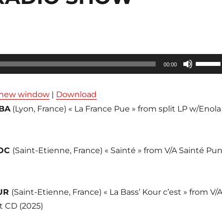
Utilisez
00:00
les
flèches
n new window
|
Download
haut/ba
BA
(Lyon, France) « La France Pue » from split LP w/Enola
pour
augmen
ou
HOC
(Saint-Etienne, France) « Sainté » from V/A Sainté Pu
diminue
le
volume
OUR
(Saint-Etienne, France) « La Bass’ Kour c’est » from V/
t CD (2025)