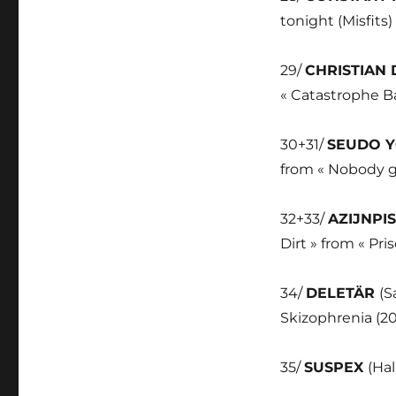
tonight (Misfits)
29/
CHRISTIAN
« Catastrophe Ba
30+31/
SEUDO 
from « Nobody g
32+33/
AZIJNPI
Dirt » from « Pri
34/
DELETÄR
(S
Skizophrenia (2
35/
SUSPEX
(Hal