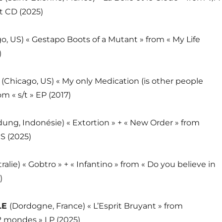
t CD (2025)
o, US) « Gestapo Boots of a Mutant » from « My Life
)
A
(Chicago, US) « My only Medication (is other people
m « s/t » EP (2017)
ung, Indonésie) « Extortion » + « New Order » from
S (2025)
ralie) « Gobtro » + « Infantino » from « Do you believe in
)
LE
(Dordogne, France) « L’Esprit Bruyant » from
2 mondes » LP (2025)