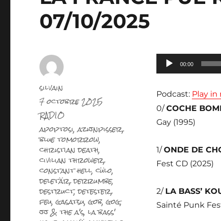
07/10/2025
Lecteur
00:00
audio
Auteur
silvain
Podcast:
Play i
Publié
7 octobre 2025
le
0/
COCHE BOM
Catégories
RADIO
Gay (1995)
Étiquettes
apoptosi
,
azijnpisser
,
blue tomorrow
,
christian death
,
1/
ONDE DE C
civilian thrower
,
Fest CD (2025)
constant hell
,
cülo
,
deletär
,
derrumbe
,
destruct
,
detester
,
2/
LA BASS’ K
feu
,
gasatsu
,
gob
,
gog
,
Sainté Punk Fes
jj & the a's
,
la bass'