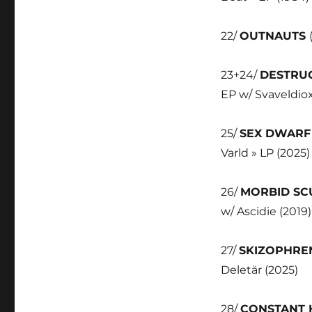
22/
OUTNAUTS
23+24/
DESTRU
EP w/ Svaveldiox
25/
SEX DWAR
Varld » LP (2025)
26/
MORBID S
w/ Ascidie (2019)
27/
SKIZOPHRE
Deletär (2025)
28/
CONSTANT 