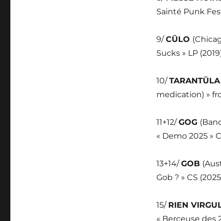
Sainté Punk Fes
9/
CÜLO
(Chicag
Sucks » LP (2019
10/
TARANTÜL
medication) » fro
11+12/
GOG
(Band
« Demo 2025 » C
13+14/
GOB
(Aust
Gob ? » CS (2025
15/
RIEN VIRGU
« Berceuse des 