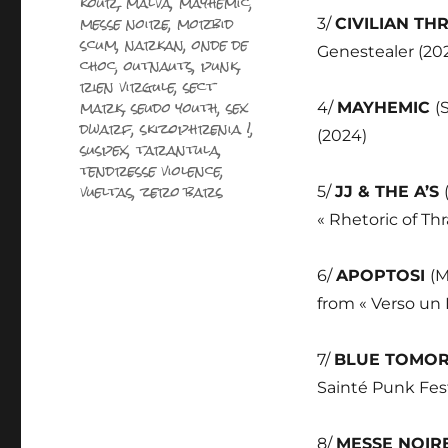
kour
,
malvä
,
mayhemic
,
messe noire
,
morbid
3/
CIVILIAN T
scum
,
narkan
,
onde de
Genestealer (20
choc
,
outnauts
,
punk
,
rien virgule
,
sect
mark
,
seudo youth
,
sex
4/
MAYHEMIC
(
dwarf
,
skizophrenia !
,
(2024)
suspex
,
tarantula
,
tendresse violence
,
vueltas
,
zero bars
5/
JJ & THE A’S
« Rhetoric of Thr
6/
APOPTOSI
(M
from « Verso un
7/
BLUE TOM
Sainté Punk Fes
8/
MESSE NOIR