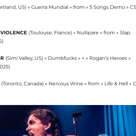
ortland, US) « Guerra Mundial » from « 5 Songs Demo » C
 VIOLENCE
(Toulouse, France) « Nullipare » from « Slap
5)
ER
(Simi Valley, US) « Dumbfucks » + « Rogan’s Heroes »
2025)
S
(Toronto, Canada) « Nervous Wine » from « Life & Hell » 