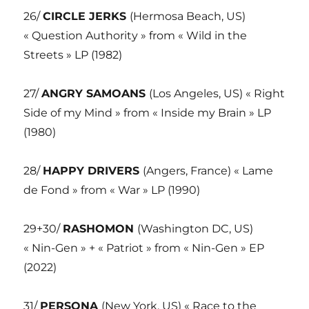
26/
CIRCLE JERKS
(Hermosa Beach, US)
« Question Authority » from « Wild in the
Streets » LP (1982)
27/
ANGRY SAMOANS
(Los Angeles, US) « Right
Side of my Mind » from « Inside my Brain » LP
(1980)
28/
HAPPY DRIVERS
(Angers, France) « Lame
de Fond » from « War » LP (1990)
29+30/
RASHOMON
(Washington DC, US)
« Nin-Gen » + « Patriot » from « Nin-Gen » EP
(2022)
31/
PERSONA
(New York, US) « Race to the