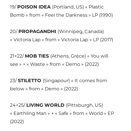
19/
POISON IDEA
(Portland, US) « Plastic
Bomb » from « Feel the Darkness » LP (1990)
20/
PROPAGANDHI
(Winnipeg, Canada)
« Victoria Lap » from « Victoria Lap » LP (2017)
21+22/
MOB TIES
(Athens, Grèce) « You will
see » + « Waste » from « Demo » (2022)
23/
STILETTO
(Singapour) « It comes from
below » from « Demo » (2022)
24+25/
LIVING WORLD
(Pittsburgh, US)
« Earthling Man » + « Safe » from « World » EP
(2022)