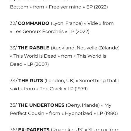
Bottom » from « Free yer mind » EP (2022)
32/
COMMANDO
(Lyon, France) « Vide » from
« Les Genoux Écorchés » LP (2022)
33/
THE RABBLE
(Auckland, Nouvelle-Zélande)
« This World is Dead » from « This World is
Dead » LP (2007)
34/
THE RUTS
(London, UK) « Something that I
said » from « The Crack » LP (1979)
35/
THE UNDERTONES
(Derry, Irlande) « My
Perfect Cousin » from « Hypnotized » LP (1980)
36/
EX-PARENTS
(Roanoke, US) « Slump » from