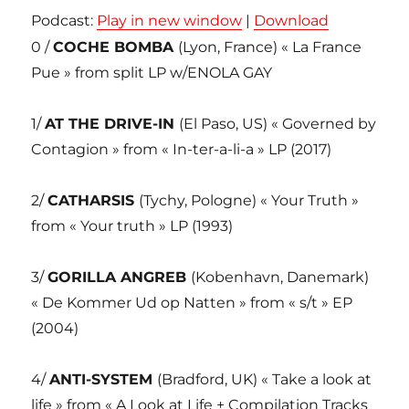
Podcast:
Play in new window
|
Download
0 /
COCHE BOMBA
(Lyon, France) « La France
Pue » from split LP w/ENOLA GAY
1/
AT THE DRIVE-IN
(El Paso, US) « Governed by
Contagion » from « In-ter-a-li-a » LP (2017)
2/
CATHARSIS
(Tychy, Pologne) « Your Truth »
from « Your truth » LP (1993)
3/
GORILLA ANGREB
(Kobenhavn, Danemark)
« De Kommer Ud op Natten » from « s/t » EP
(2004)
4/
ANTI-SYSTEM
(Bradford, UK) « Take a look at
life » from « A Look at Life + Compilation Tracks