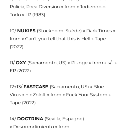
Policia, Poca Diversion » from « Jodiendolo
Todo » LP (1983)
10/
NUKIES
(Stockholm, Suède) « Dark Times »
from « Can’t you tell that this is Hell » Tape
(2022)
11/
OXY
(Sacramento, US) « Plunge » from « s/t »
EP (2022)
12+13/
FASTCASE
(Sacramento, US) « Blue
Virus » + « Zoloft » from « Fuck Your System »
Tape (2022)
14/
DOCTRINA
(Sevilla, Espagne)
« Desprendimiento » from