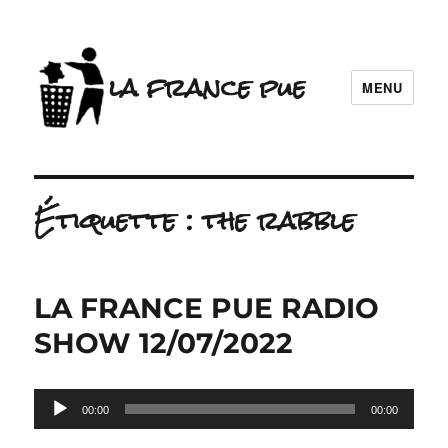
la france pue
MENU
Étiquette :
the rabble
LA FRANCE PUE RADIO
SHOW 12/07/2022
Lecteur
00:00
00:00
audio