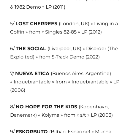
& 1982 Demo » LP (2011)
5/
LOST CHERREES
(London, UK) « Living in a
Coffin » from « Singles 82-85 » LP (2012)
6/
THE SOCIAL
(Liverpool, UK) « Disorder (The
Exploited) » from 5-Track Demo (2022)
7/
NUEVA ETICA
(Buenos Aires, Argentine)
« Inquebrantable » from « Inquebrantable » LP
(2006)
8/
NO HOPE FOR THE KIDS
(Kobenhavn,
Danemark) « Kolyma » from « s/t » LP (2003)
9/
ESKORBUTO
(Bilbao, Espagne) « Mucha