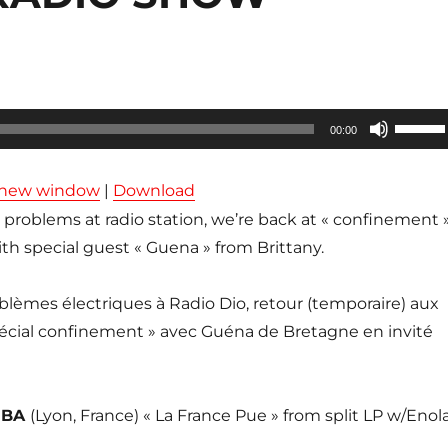
Utilisez
00:00
les
flèches
n new window
|
Download
haut/ba
l problems at radio station, we’re back at « confinement 
pour
h special guest « Guena » from Brittany.
augmen
ou
blèmes électriques à Radio Dio, retour (temporaire) aux
diminue
 spécial confinement » avec Guéna de Bretagne en invité
le
volume
MBA
(Lyon, France) « La France Pue » from split LP w/Enol