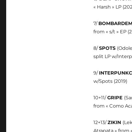
« Harsh » LP (20
7/
BOMBARDE
from « s/t » EP (
8/
SPOTS
(Odole
split LP w/Inter
9/
INTERPUNK
w/Spots (2019)
10+11/
GRIPE
(Sa
from « Como Aca
12+13/
ZIKIN
(Le
Atrapata » from