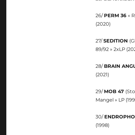
26/
PERM 36
« 
(2020)
27/
SEDITION
(G
89/92 » 2xLP (20
28/
BRAIN ANG
(2021)
29/
MOB 47
(St
Mangel » LP (199
30/
ENDROPHO
(1998)