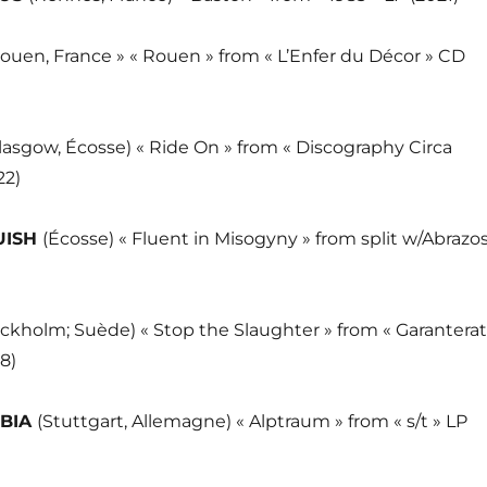
Rouen, France » « Rouen » from « L’Enfer du Décor » CD
lasgow, Écosse) « Ride On » from « Discography Circa
22)
UISH
(Écosse) « Fluent in Misogyny » from split w/Abrazo
ockholm; Suède) « Stop the Slaughter » from « Garanterat
8)
BIA
(Stuttgart, Allemagne) « Alptraum » from « s/t » LP