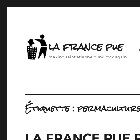
la france pue
making saint etienne punk rock again
Étiquette :
permacultur
LA FRANCE PUE