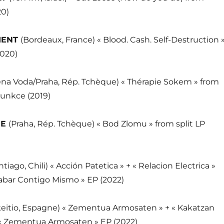
20)
MENT
(Bordeaux, France) « Blood. Cash. Self-Destruction 
2020)
na Voda/Praha, Rép. Tchèque) « Thérapie Sokem » from
punkce (2019)
CE
(Praha, Rép. Tchèque) « Bod Zlomu » from split LP
ntiago, Chili) « Acción Patetica » + « Relacion Electrica »
bar Contigo Mismo » EP (2022)
keitio, Espagne) « Zementua Armosaten » + « Kakatzan
 « Zementua Armosaten » EP (2022)