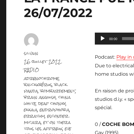
26/07/2022
Lecteur
00:00
audio
Auteur
silvain
Podcast:
Play i
Publié
26 juillet 2022
le
Due to electrica
Catégories
RADIO
home studios wit
Étiquettes
adrenochrome
,
balckxbérus
,
black
panda
,
bombardement
,
En raison de pro
brain anguish
,
china
studios d.i.y. «
white
,
deaf chonky
,
spécial.
ekkaia
,
endrophobia
,
erratum
,
esconder
micara
,
et on tuera
0 /
COCHE BO
tous les affreux
,
eve
Gay (1995)