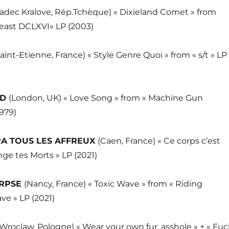
radec Kralove, Rép.Tchèque) « Dixieland Comet » from
east DCLXVI» LP (2003)
Saint-Etienne, France) « Style Genre Quoi » from « s/t » LP
ED
(London, UK) « Love Song » from « Machine Gun
1979)
RA TOUS LES AFFREUX
(Caen, France) « Ce corps c’est
ge tes Morts » LP (2021)
ORPSE
(Nancy, France) « Toxic Wave » from « Riding
ve » LP (2021)
(Wroclaw, Pologne) « Wear your own fur, asshole » + « Fuc