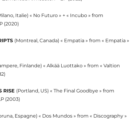
Milano, Italie) « No Futuro » + « Incubo » from
P (2020)
RIPTS
(Montreal, Canada) « Empatia » from « Empatia »
ampere, Finlande) « Alkää Luottako » from « Valtion
82)
S RISE
(Portland, US) « The Final Goodbye » from
LP (2003)
oruna, Espagne) « Dos Mundos » from « Discography »