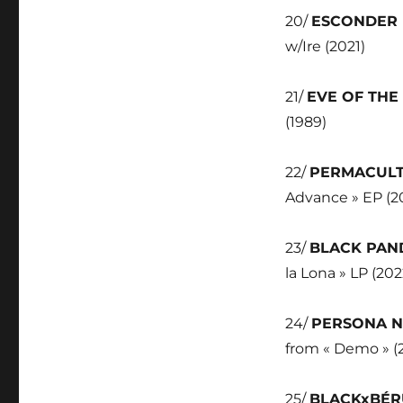
20/
ESCONDER
w/Ire (2021)
21/
EVE OF TH
(1989)
22/
PERMACUL
Advance » EP (2
23/
BLACK PA
la Lona » LP (202
24/
PERSONA 
from « Demo » (
25/
BLACKxBÉ