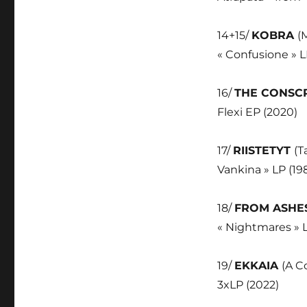
14+15/
KOBRA
(
« Confusione » L
16/
THE CONSC
Flexi EP (2020)
17/
RIISTETYT
(T
Vankina » LP (19
18/
FROM ASHE
« Nightmares » 
19/
EKKAIA
(A C
3xLP (2022)