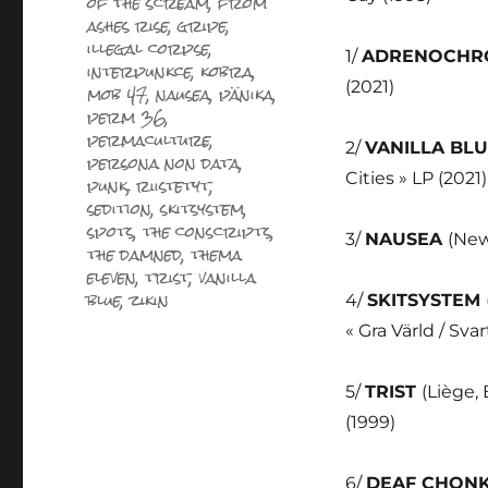
of the scream
,
from
ashes rise
,
gripe
,
illegal corpse
,
1/
ADRENOCH
interpunkce
,
kobra
,
(2021)
mob 47
,
nausea
,
pänika
,
perm 36
,
permaculture
,
2/
VANILLA BL
persona non data
,
Cities » LP (2021)
punk
,
riistetyt
,
sedition
,
skitsystem
,
spots
,
the conscripts
,
3/
NAUSEA
(New
the damned
,
thema
eleven
,
trist
,
vanilla
blue
,
zikin
4/
SKITSYSTEM
« Gra Värld / Sva
5/
TRIST
(Liège,
(1999)
6/
DEAF CHON