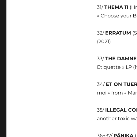
31/
THEMA 11
(H
« Choose your B
32/
ERRATUM
(
(2021)
33/
THE DAMN
Etiquette » LP (
34/
ET ON TUE
moi » from « Man
35/
ILLEGAL C
another toxic wa
36+37/
PÄNIKA