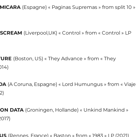
 MICARA
(Espagne) « Paginas Supremas » from split 10 »
E SCREAM
(Liverpool,UK) « Control » from « Control » LP
TURE
(Boston, US) « They Advance » from « They
014)
NDA
(A Coruna, Espagne) « Lord Humungus » from « Viaje
2)
NON DATA
(Groningen, Hollande) « Unkind Mankind »
2017)
RUS
(Rennes, France) « Baston » from « 1983 » LP (2021)