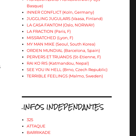
Basque)
INNER CONFLICT (Koln, Germany)
JUGGLING JUGULARS (Vaasa, Finland)
LA CASA FANTOM (Oslo, NORWAY)
LA FRACTION (Paris, F)
MISSRATCHED (Lyon, F)
MY MAN MIKE (Seoul, South Korea)
ORDEN MUNDIAL (Barcelona, Spain)
PERVERS ET TRUANDS (St-Etienne, F)
RAI KO RIS (Katmandou, Nepal)
s
SEE YOU IN HELL (Brno, Czech Republic)
TERRIBLE FEELINGS (Malmo, Sweden)
.INFOS INDEPENDANTES
325
ATTAQUE
BARRIKADE