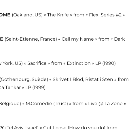
ROME
(Oakland, US) « The Knife » from « Flexi Series #2 »
UE
(Saint-Etienne, France) « Call my Name » from « Dark
 York, US) « Sacrifice » from « Extinction » LP (1990)
(Gothenburg, Suède) « Skrivet I Blod, Ristat i Sten » from
rta Tankar » LP (1999)
 Belgique) « M.Comédie (Trust) » from « Live @ La Zone »
KY
(Tel Aviv, Israël) « Cut Loose (How do you do) from