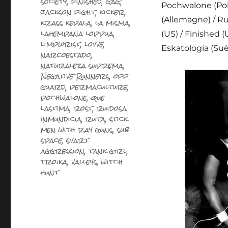
society
,
finished
,
gag
,
Pochwalone (Polo
jackson fight
,
kicker
,
krass kepala
,
la misma
,
(Allemagne) / R
lahempana loppua
,
(US) / Finished 
limpwrist
,
lovve
,
Eskatologia (Suè
narcoestado
,
naturaleza suprema
,
Negative Runners
,
off
guard
,
permaculture
,
pochwalone
,
que
lastima
,
rost
,
ruidosa
inmundicia
,
ruta
,
stick
men with ray guns
,
sub
space
,
svart
aggression
,
tank girl
,
troika
,
valleys
,
witch
hunt