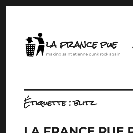
la france pue
making saint etienne punk rock again
Étiquette :
blitz
LA FRANCE PUE