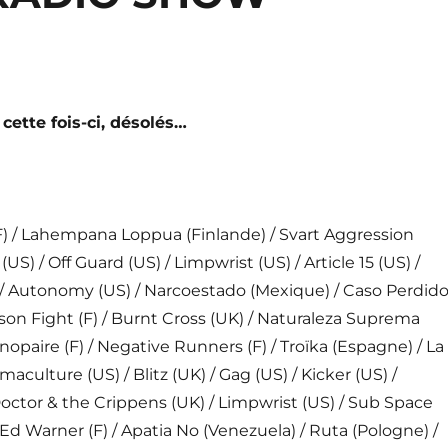
cette fois-ci, désolés…
 / Lahempana Loppua (Finlande) / Svart Aggression
(US) / Off Guard (US) / Limpwrist (US) / Article 15 (US) /
/ Autonomy (US) / Narcoestado (Mexique) / Caso Perdid
son Fight (F) / Burnt Cross (UK) / Naturaleza Suprema
nopaire (F) / Negative Runners (F) / Troïka (Espagne) / La
aculture (US) / Blitz (UK) / Gag (US) / Kicker (US) /
Doctor & the Crippens (UK) / Limpwrist (US) / Sub Space
/ Ed Warner (F) / Apatia No (Venezuela) / Ruta (Pologne) /