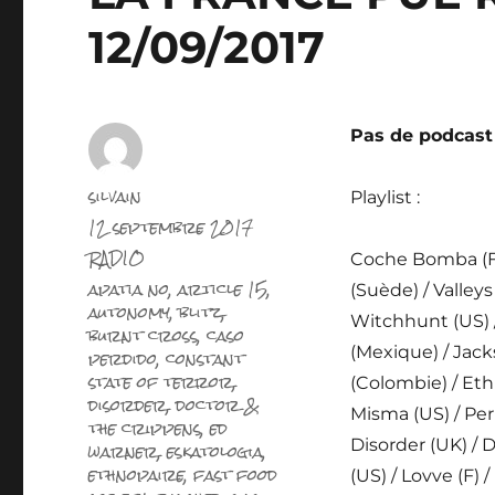
12/09/2017
Pas de podcast 
Auteur
silvain
Playlist :
Publié
12 septembre 2017
le
Catégories
RADIO
Coche Bomba (F)
Étiquettes
apatia no
,
article 15
,
(Suède) / Valleys 
autonomy
,
blitz
,
Witchhunt (US) 
burnt cross
,
caso
perdido
,
constant
(Mexique) / Jack
state of terror
,
(Colombie) / Eth
disorder
,
doctor &
Misma (US) / Perm
the crippens
,
ed
warner
,
eskatologia
,
Disorder (UK) / 
ethnopaire
,
fast food
(US) / Lovve (F) 