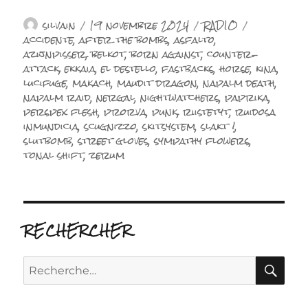
Auteur
Publié
Catégories
Étiquette
silvain
19 novembre 2024
RADIO
le
accidente
,
after the bombs
,
asfalto
,
azijnpisser
,
belkot
,
born against
,
counter-
attack
,
ekkaia
,
el destello
,
fastbacks
,
horse
,
kina
,
lucifuge
,
makach
,
maudit dragon
,
napalm death
,
napalm raid
,
nergal
,
nightwatchers
,
paprika
,
perspex flesh
,
prorva
,
punk
,
riistetyt
,
ruidosa
inmundicia
,
scugnizzo
,
skitsystem
,
slakt !
,
slutbomb
,
street gloves
,
sympathy flowers
,
tonal shift
,
zerum
RECHERCHER
RE
Recherche
pour :