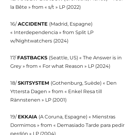
la Bête » from « s/t » LP (2022)
16/
ACCIDENTE
(Madrid, Espagne)
« Interdependencia » from Split LP
w/Nightwatchers (2024)
17/
FASTBACKS
(Seattle, US) « The Answer is in
Grey » from « For what Reason » LP (2024)
18/
SKITSYSTEM
(Gothenburg, Suède) « Den
Yttersta Dagen » from « Enkel Resa till
Rännstenen » LP (2001)
19/
EKKAIA
(A Coruna, Espagne) « Mienstras
Dormimos » from « Demasiado Tarde para pedir
perdón » LP (2004)