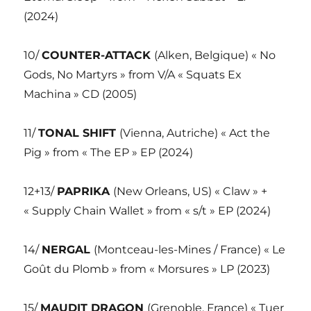
(2024)
10/
COUNTER-ATTACK
(Alken, Belgique) « No
Gods, No Martyrs » from V/A « Squats Ex
Machina » CD (2005)
11/
TONAL SHIFT
(Vienna, Autriche) « Act the
Pig » from « The EP » EP (2024)
12+13/
PAPRIKA
(New Orleans, US) « Claw » +
« Supply Chain Wallet » from « s/t » EP (2024)
14/
NERGAL
(Montceau-les-Mines / France) « Le
Goût du Plomb » from « Morsures » LP (2023)
15/
MAUDIT DRAGON
(Grenoble, France) « Tuer