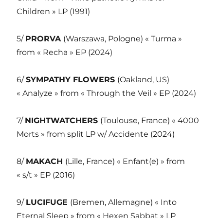
Children » LP (1991)
5/
PRORVA
(Warszawa, Pologne) « Turma »
from « Recha » EP (2024)
6/
SYMPATHY FLOWERS
(Oakland, US)
« Analyze » from « Through the Veil » EP (2024)
7/
NIGHTWATCHERS
(Toulouse, France) « 4000
Morts » from split LP w/ Accidente (2024)
8/
MAKACH
(Lille, France) « Enfant(e) » from
« s/t » EP (2016)
9/
LUCIFUGE
(Bremen, Allemagne) « Into
Eternal Sleep » from « Hexen Sabbat » LP