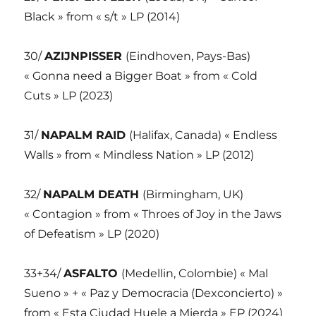
Black » from « s/t » LP (2014)
30/
AZIJNPISSER
(Eindhoven, Pays-Bas)
« Gonna need a Bigger Boat » from « Cold
Cuts » LP (2023)
31/
NAPALM RAID
(Halifax, Canada) « Endless
Walls » from « Mindless Nation » LP (2012)
32/
NAPALM DEATH
(Birmingham, UK)
« Contagion » from « Throes of Joy in the Jaws
of Defeatism » LP (2020)
33+34/
ASFALTO
(Medellin, Colombie) « Mal
Sueno » + « Paz y Democracia (Dexconcierto) »
from « Esta Ciudad Huele a Mierda » EP (2024)