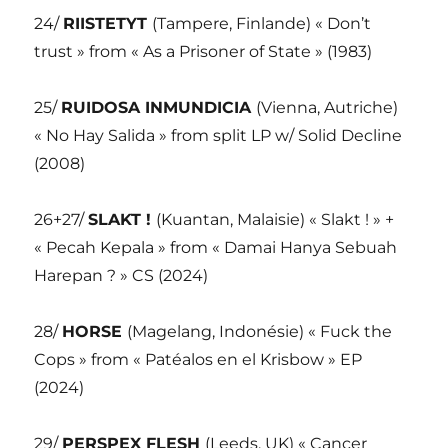
24/
RIISTETYT
(Tampere, Finlande) « Don’t
trust » from « As a Prisoner of State » (1983)
25/
RUIDOSA INMUNDICIA
(Vienna, Autriche)
« No Hay Salida » from split LP w/ Solid Decline
(2008)
26+27/
SLAKT !
(Kuantan, Malaisie) « Slakt ! » +
« Pecah Kepala » from « Damai Hanya Sebuah
Harepan ? » CS (2024)
28/
HORSE
(Magelang, Indonésie) « Fuck the
Cops » from « Patéalos en el Krisbow » EP
(2024)
29/
PERSPEX FLESH
(Leeds, UK) « Cancer