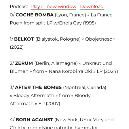
Podcast:
Play in new window
|
Download
0/
COCHE BOMBA
(Lyon, France) « La France
Pue » from split LP w/Enola Gay (1995)
1/
BELKOT
(Bialystok, Pologne) « Obojetnosc »
(2022)
2/
ZERUM
(Berlin, Allemagne) « Unkraut und
Blumen » from « Nana Korobi Ya Oki » LP (2024)
3/
AFTER THE BOMBS
(Montreal, Canada)
« Bloody Aftermath » from « Bloody
Aftermath » EP (2007)
4/
BORN AGAINST
(New York, US) « Mary and
Child » from « Nine patriotic hymns for