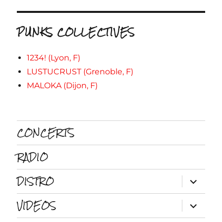
PUNKS COLLECTIVES
1234! (Lyon, F)
LUSTUCRUST (Grenoble, F)
MALOKA (Dijon, F)
CONCERTS
RADIO
DISTRO
ouvrir
le
sous-
VIDEOS
menu
ouvrir
le
sous-