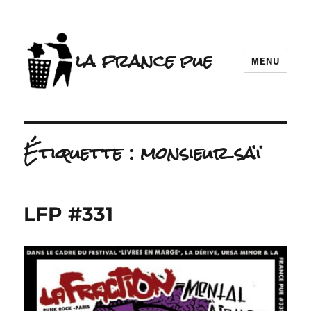
la france pue
MENU
Étiquette :
monsieur saï
LFP #331