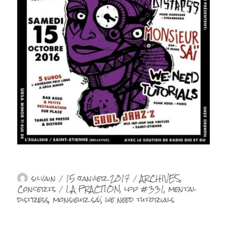
Auteur
Publié
Catégories
silvain
15 janvier 2017
ARCHIVES
,
le
Étiquettes
Concerts
LA FRACTION
,
lfp #331
,
mental
distress
,
monsieur saï
,
we need tutorials