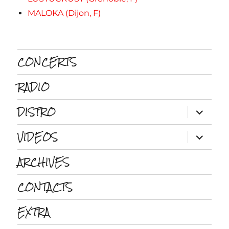
MALOKA (Dijon, F)
CONCERTS
RADIO
DISTRO
ouvrir
le
sous-
VIDEOS
menu
ouvrir
le
sous-
ARCHIVES
menu
CONTACTS
EXTRA