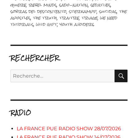
quiere
,
rebel minds
,
sado-nation
,
sedatives
,
sobras del descontento
,
stierkampf
,
suicidas
,
the
apostles
,
the truth
,
traitre
,
triage
,
we need
tutorials
,
wild gift
,
youth avoiders
RECHERCHER
RE
Recherche
pour :
RADIO
LA FRANCE PUE RADIO SHOW 28/07/2026
LA FRANCE PUE RADIO SHOW 14/07/2026