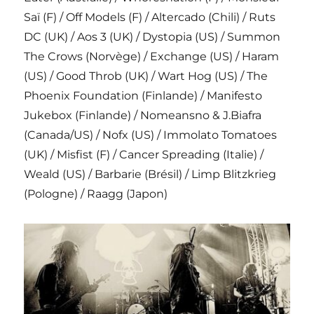
Saï (F) / Off Models (F) / Altercado (Chili) / Ruts
DC (UK) / Aos 3 (UK) / Dystopia (US) / Summon
The Crows (Norvège) / Exchange (US) / Haram
(US) / Good Throb (UK) / Wart Hog (US) / The
Phoenix Foundation (Finlande) / Manifesto
Jukebox (Finlande) / Nomeansno & J.Biafra
(Canada/US) / Nofx (US) / Immolato Tomatoes
(UK) / Misfist (F) / Cancer Spreading (Italie) /
Weald (US) / Barbarie (Brésil) / Limp Blitzkrieg
(Pologne) / Raagg (Japon)