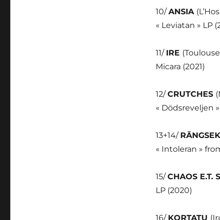
10/
ANSIA
(L’Hos
« Leviatan » LP (
11/
IRE
(Toulouse
Micara (2021)
12/
CRUTCHES
(
« Dödsreveljen »
13+14/
RÄNGSE
« Intoleran » fro
15/
CHAOS E.T.
LP (2020)
16/
KORTATU
(I