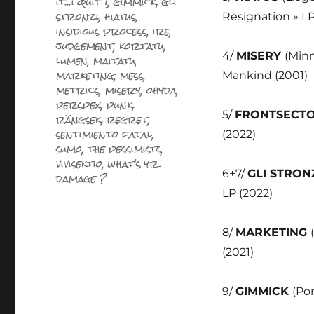
it...i quit !
,
gimmick
,
gli
stronzi
,
hiatus
,
Resignation » LP
insidious process
,
ire
,
judgement
,
kortatu
,
4/
MISERY
(Minn
lumen
,
maitatu
,
marketing
,
mess
,
Mankind (2001)
metrics
,
misery
,
ohyda
,
perspex
,
punk
,
5/
FRONTSECT
rängsek
,
regret
,
sentimiento fatal
,
(2022)
sumo
,
the pessimists
,
vivisektio
,
what's yr
6+7/
GLI STRON
damage ?
LP (2022)
8/
MARKETING
(2021)
9/
GIMMICK
(Por