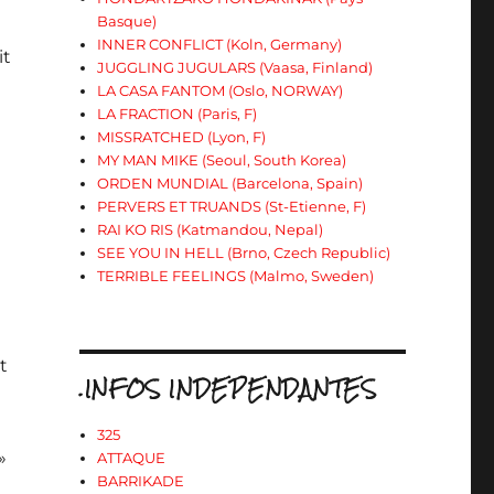
Basque)
INNER CONFLICT (Koln, Germany)
it
JUGGLING JUGULARS (Vaasa, Finland)
LA CASA FANTOM (Oslo, NORWAY)
LA FRACTION (Paris, F)
MISSRATCHED (Lyon, F)
MY MAN MIKE (Seoul, South Korea)
ORDEN MUNDIAL (Barcelona, Spain)
PERVERS ET TRUANDS (St-Etienne, F)
RAI KO RIS (Katmandou, Nepal)
SEE YOU IN HELL (Brno, Czech Republic)
TERRIBLE FEELINGS (Malmo, Sweden)
t
.INFOS INDEPENDANTES
325
»
ATTAQUE
BARRIKADE