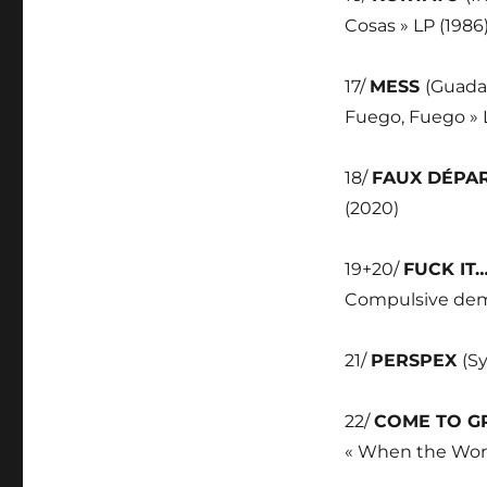
Cosas » LP (1986
17/
MESS
(Guadal
Fuego, Fuego » 
18/
FAUX DÉPA
(2020)
19+20/
FUCK IT…
Compulsive dema
21/
PERSPEX
(Sy
22/
COME TO G
« When the Worl