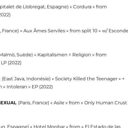
pitalet de Llobregat, Espagne) « Cordura » from
2022)
, France) « Aux Âmes Serviles » from split 10 » w/ Escond
Malmö, Suède) « Kapitalismen = Religion » from
 LP (2022)
K
(East Java, Indonésie) « Society Killed the Teenager » +
m « Intoleran » EP (2022)
 SEXUAL
(Paris, France) « Asile » from « Only Human Crust
run, Espagne) « Hotel Monbar » from « El Estado de las