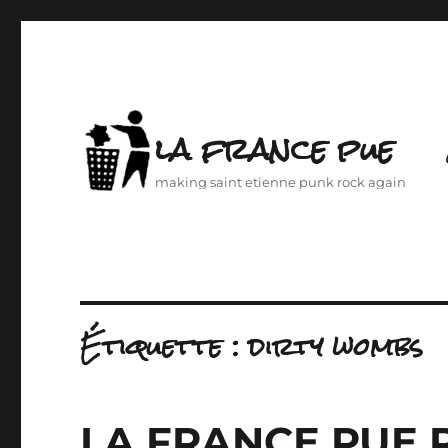
la france pue
making saint etienne punk rock again
Étiquette :
dirty wombs
LA FRANCE PUE