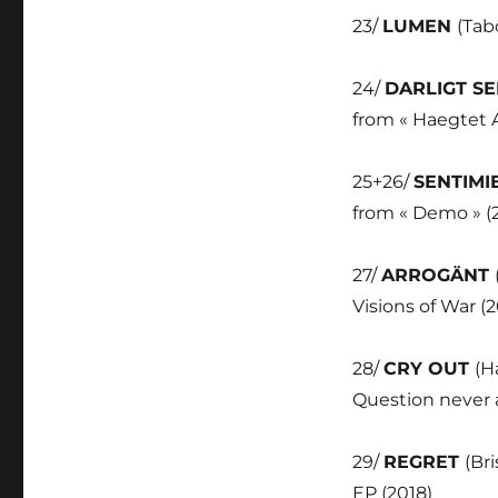
23/
LUMEN
(Tab
24/
DARLIGT S
from « Haegtet A
25+26/
SENTIMI
from « Demo » (
27/
ARROGÄNT
Visions of War (2
28/
CRY OUT
(H
Question never 
29/
REGRET
(Br
EP (2018)