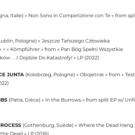
gna, Italie) « Non Sono in Competizione con Te » from spl
Lublin, Pologne) « Jeszcze Tańszego Człowieka
» + « Kömpführer » from « Pan Bóg Spełni Wszystkie
w . . .I Dojdzie Do Katastrofy! » LP (2022)
CE JUNTA
(Kolobrzeg, Pologne) « Obojetnie » from « Test
022)
MBS
(Patra, Grèce) « In the Burrows » from split EP w/ Unfi
 PROCESS
(Gothenburg, Suède) « Where the Dead Hang 
 the Dead » LP (2016)