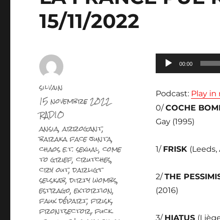
15/11/2022
Lecteur
00:00
audio
Auteur
silvain
Podcast:
Play i
Publié
15 novembre 2022
le
0/
COCHE BOM
Catégories
RADIO
Gay (1995)
Étiquettes
ansia
,
arrogant
,
baraka face junta
,
chaos e.t. sexual
,
come
1/
FRISK
(Leeds, 
to grief
,
crutches
,
cry out
,
darligt
2/
THE PESSIMI
selskab
,
dirty wombs
,
estrago
,
extortion
,
(2016)
faux départ
,
frisk
,
frontsector
,
fuck
3/
HIATUS
(Lièg