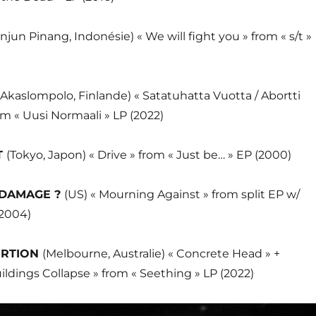
njun Pinang, Indonésie) « We will fight you » from « s/t »
(Akaslompolo, Finlande) « Satatuhatta Vuotta / Abortti
om « Uusi Normaali » LP (2022)
T
(Tokyo, Japon) « Drive » from « Just be… » EP (2000)
 DAMAGE ?
(US) « Mourning Against » from split EP w/
2004)
ORTION
(Melbourne, Australie) « Concrete Head » +
uildings Collapse » from « Seething » LP (2022)