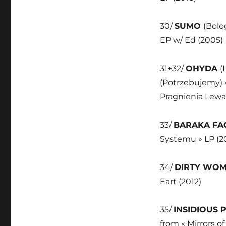
30/
SUMO
(Bolo
EP w/ Ed (2005)
31+32/
OHYDA
(
(Potrzebujemy) 
Pragnienia Lewakó
33/
BARAKA FA
Systemu » LP (2
34/
DIRTY WO
Eart (2012)
35/
INSIDIOUS
from « Mirrors of