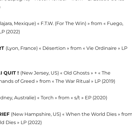
)
ajara, Mexique) « F.T.W. (For The Win) » from « Fuego,
LP (2022)
RT
(Lyon, France) « Désertion » from « Vie Ordinaire » LP
I QUIT !
(New Jersey, US) « Old Ghosts » + « The
nds of Greed » from « The War Ritual » LP (2019)
dney, Australie) « Torch » from « s/t » EP (2020)
RIEF
(New Hampshire, US) « When the World Dies » fro
d Dies » LP (2022)