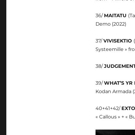
36/
MAITATU
(Ta
Demo (2022)
37/
VIVISEKTIO
Systeemille » fr
38/
JUDGEMEN
39/
WHAT’S YR
Kodan Armada (
40+41+42/
EXT
« Callous » + « B