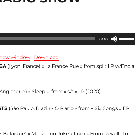
Utilisez
00:00
les
flèches
n new window
|
Download
haut/ba
BA
(Lyon, France) « La France Pue » from split LP w/Enola
pour
augmen
ou
Angleterre) « Sleep « from « s/t » LP (2020)
diminue
le
STS
(São Paulo, Brazil) « O Piano » from « Six Songs » EP
volume
e, Belgique) « Marketing Joke » from « From Revolt…to