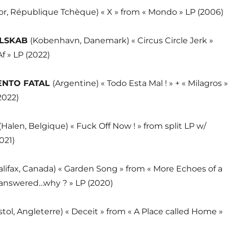
or, République Tchèque) « X » from « Mondo » LP (2006)
ELSKAB
(Kobenhavn, Danemark) « Circus Circle Jerk »
f » LP (2022)
ENTO FATAL
(Argentine) « Todo Esta Mal ! » + « Milagros »
2022)
(Halen, Belgique) « Fuck Off Now ! » from split LP w/
021)
alifax, Canada) « Garden Song » from « More Echoes of a
answered…why ? » LP (2020)
istol, Angleterre) « Deceit » from « A Place called Home »