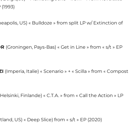
 (1993)
eapolis, US) « Bulldoze » from split LP w/ Extinction of
OR
(Groningen, Pays-Bas) « Get in Line » from « s/t » EP
ZI
(Imperia, Italie) « Scenario » + « Scilla » from « Compost
(Helsinki, Finlande) « C.T.A. » from « Call the Action » LP
tland, US) « Deep Slice) from « s/t » EP (2020)