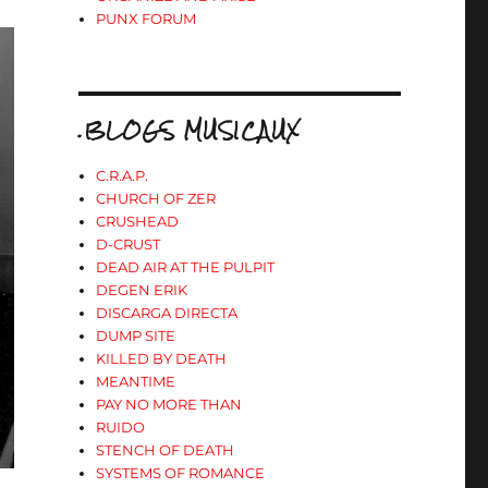
PUNX FORUM
.BLOGS MUSICAUX
C.R.A.P.
CHURCH OF ZER
CRUSHEAD
D-CRUST
DEAD AIR AT THE PULPIT
DEGEN ERIK
DISCARGA DIRECTA
DUMP SITE
KILLED BY DEATH
MEANTIME
PAY NO MORE THAN
RUIDO
STENCH OF DEATH
SYSTEMS OF ROMANCE