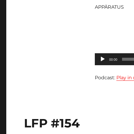
APPÄRATUS
Lecteur
00:00
audio
Podcast:
Play i
LFP #154