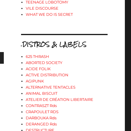
TEENAGE LOBOTOMY
VILE DISCOURSE
WHAT WE DO IS SECRET
.DISTROS & LABELS
625 THRASH
ABORTED SOCIETY
ACIDE FOLIK
ACTIVE DISTRIBUTION
s
AGIPUNK
ALTERNATIVE TENTACLES
ANIMAL BISCUIT
ter
ATELIER DE CRÉATION LIBERTAIRE
CONTRASZT Rds
CRAPOULET RDS
r
DARBOUKA Rds
DERANGED Rds
.
DESTRUCTURE