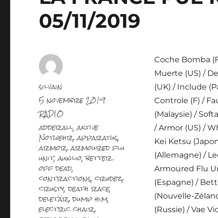
05/11/2019
Coche Bomba (F) 
Muerte (US) / Del
Auteur
silvain
(UK) / Include (
Publié
5 novembre 2019
Controle (F) / Fa
le
Catégories
RADIO
(Malaysie) / Soft
Étiquettes
adderall
,
aktive
/ Armor (US) / Wh
Notwehr
,
apparatus
,
Kei Ketsu (Japo
armor
,
armoured flu
unit
,
auxilio
,
better
(Allemagne) / Le
off dead
,
Armoured Flu Un
contractions
,
crudez
,
(Espagne) / Bett
crusty
,
death race
,
deletär
,
dump him
,
(Nouvelle-Zéland
electric chair
,
(Russie) / Vae Vi