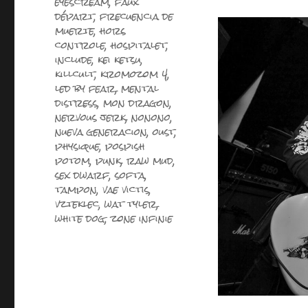
eyescream
,
faux
départ
,
frecuencia de
muerte
,
hors
controle
,
hospitalet
,
include
,
kei ketsu
,
killcult
,
kromozom 4
,
led by fear
,
mental
distress
,
mon dragon
,
nervous jerk
,
nonono
,
nueva generacion
,
oust
,
physique
,
pospish
potom
,
punk
,
raw mud
,
sex dwarf
,
softa
,
tampon
,
vae victis
,
vzteklec
,
wat tyler
,
white dog
,
zone infinie