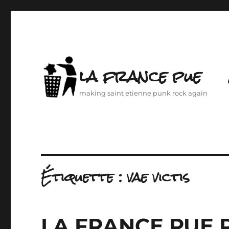
la france pue
making saint etienne punk rock again
Étiquette :
vae victis
LA FRANCE PUE