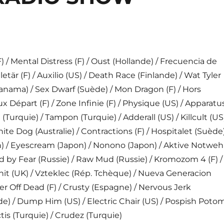
/ Mental Distress (F) / Oust (Hollande) / Frecuencia de
etär (F) / Auxilio (US) / Death Race (Finlande) / Wat Tyler
Panama) / Sex Dwarf (Suède) / Mon Dragon (F) / Hors
ux Départ (F) / Zone Infinie (F) / Physique (US) / Apparatu
a (Turquie) / Tampon (Turquie) / Adderall (US) / Killcult (US
ite Dog (Australie) / Contractions (F) / Hospitalet (Suède)
n) / Eyescream (Japon) / Nonono (Japon) / Aktive Notweh
d by Fear (Russie) / Raw Mud (Russie) / Kromozom 4 (F) /
it (UK) / Vzteklec (Rép. Tchèque) / Nueva Generacion
er Off Dead (F) / Crusty (Espagne) / Nervous Jerk
e) / Dump Him (US) / Electric Chair (US) / Pospish Poto
ctis (Turquie) / Crudez (Turquie)