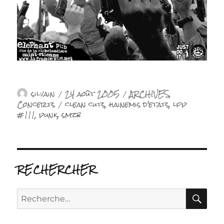
Auteur
Publié
Catégories
silvain
24 août 2005
ARCHIVES
,
le
Étiquettes
Concerts
clean cuts
,
hainemis d'etats
,
lfp
#111
,
punk
,
smzb
RECHERCHER
RE
Recherche
pour :