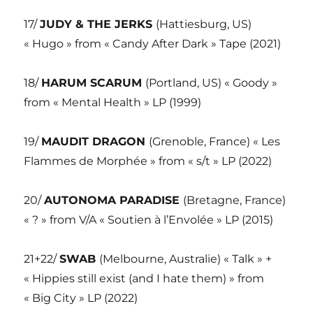
17/
JUDY & THE JERKS
(Hattiesburg, US)
« Hugo » from « Candy After Dark » Tape (2021)
18/
HARUM SCARUM
(Portland, US) « Goody »
from « Mental Health » LP (1999)
19/
MAUDIT DRAGON
(Grenoble, France) « Les
Flammes de Morphée » from « s/t » LP (2022)
20/
AUTONOMA PARADISE
(Bretagne, France)
« ? » from V/A « Soutien à l’Envolée » LP (2015)
21+22/
SWAB
(Melbourne, Australie) « Talk » +
« Hippies still exist (and I hate them) » from
« Big City » LP (2022)