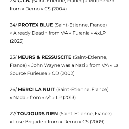
23/
C.T.B.
(Saint-Etienne, France) « Mutinerie »
from « Demo » CS (2004)
24/
PROTEX BLUE
(Saint-Etienne, France)
« Already Dead » from V/A « Furania » 4xLP
(2023)
25/
MEURS & RESSUSCITE
(Saint-Etienne,
France) « John Wayne was a Nazi » from V/A « La
Source Furieuse » CD (2002)
26/
MERCI LA NUIT
(Saint-Etienne, France)
« Nada » from « s/t » LP (2013)
27/
TOUJOURS RIEN
(Saint-Etienne, France)
« Lose Brigade » from « Demo » CS (2009)