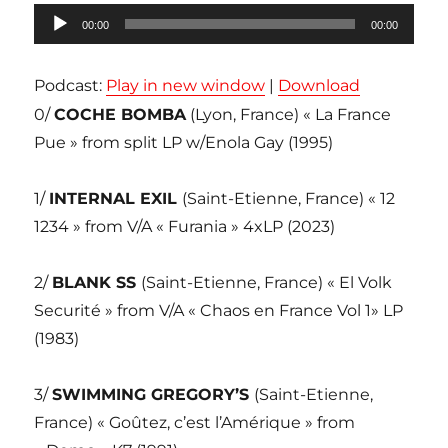
Lecteur
00:00
00:00
audio
Podcast:
Play in new window
|
Download
0/
COCHE BOMBA
(Lyon, France) « La France
Pue » from split LP w/Enola Gay (1995)
1/
INTERNAL EXIL
(Saint-Etienne, France) « 12
1234 » from V/A « Furania » 4xLP (2023)
2/
BLANK SS
(Saint-Etienne, France) « El Volk
Securité » from V/A « Chaos en France Vol 1» LP
(1983)
3/
SWIMMING GREGORY’S
(Saint-Etienne,
France) « Goûtez, c’est l’Amérique » from