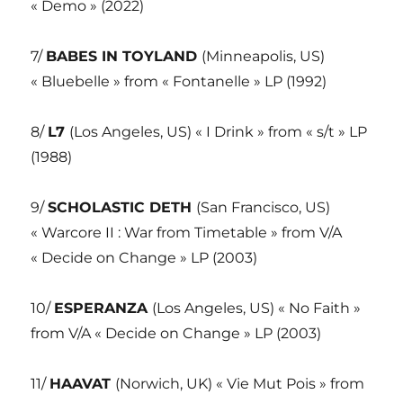
« Demo » (2022)
7/
BABES IN TOYLAND
(Minneapolis, US)
« Bluebelle » from « Fontanelle » LP (1992)
8/
L7
(Los Angeles, US) « I Drink » from « s/t » LP
(1988)
9/
SCHOLASTIC DETH
(San Francisco, US)
« Warcore II : War from Timetable » from V/A
« Decide on Change » LP (2003)
10/
ESPERANZA
(Los Angeles, US) « No Faith »
from V/A « Decide on Change » LP (2003)
11/
HAAVAT
(Norwich, UK) « Vie Mut Pois » from