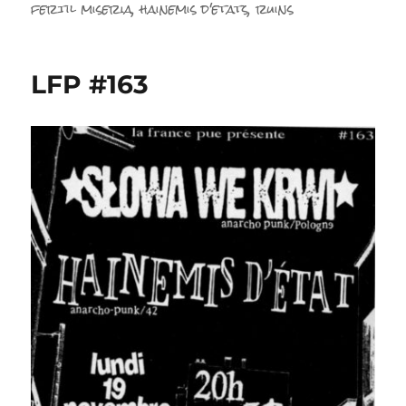
le
fertil miseria
,
hainemis d'etats
,
ruins
LFP #163