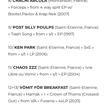
8/
CHACHI ARCOLA
(Montbrison, France)
« Forceps » from 4 way split EP w/
Booter,Pavlov & Krap Nek (2007)
9/
POST SILLY POULPS
(Saint-Etienne, France)
« Trash Song » from « s/t » EP (1997)
10/
KEN PARK
(Saint-Etienne, France) « SxE »
from « s/t » LP (2006)
11/
CHAOS ZZZ
(Saint-Etienne, France) « Ivre
Libre ou Vomir » from « s/t » EP (2004)
12+13/
VÖMIT FÖR BREAKFAST
(Saint-Etienne,
France) « Hamak » + « Crown of Thorns (Crossed
Out) » from V/A « Furania » 4xLP (2023)