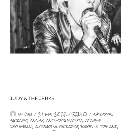
JUDY & THE JERKS
Auteur
Publié
Catégories
Étiquettes
silvain
31 mai 2022
RADIO
abrazos
,
le
agravio
,
ansiax
,
anti-dogmatikss
,
ataque
subliminal
,
autonoma paradise
,
babes in toyland
,