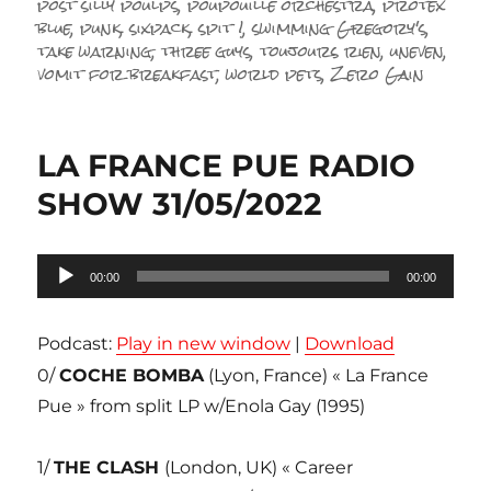
post silly poulps
,
poupouille orchestra
,
protex
blue
,
punk
,
sixpack
,
spit !
,
swimming Gregory's
,
take warning
,
three guys
,
toujours rien
,
uneven
,
vomit for breakfast
,
world pets
,
Zero Gain
LA FRANCE PUE RADIO
SHOW 31/05/2022
Lecteur
00:00
00:00
audio
Podcast:
Play in new window
|
Download
0/
COCHE BOMBA
(Lyon, France) « La France
Pue » from split LP w/Enola Gay (1995)
1/
THE CLASH
(London, UK) « Career