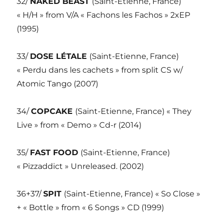
32/
NAKED BEAST
(Saint-Etienne, France)
« H/H » from V/A « Fachons les Fachos » 2xEP
(1995)
33/
DOSE LÉTALE
(Saint-Etienne, France)
« Perdu dans les cachets » from split CS w/
Atomic Tango (2007)
34/
COPCAKE
(Saint-Etienne, France) « They
Live » from « Demo » Cd-r (2014)
35/
FAST FOOD
(Saint-Etienne, France)
« Pizzaddict » Unreleased. (2002)
36+37/
SPIT
(Saint-Etienne, France) « So Close »
+ « Bottle » from « 6 Songs » CD (1999)