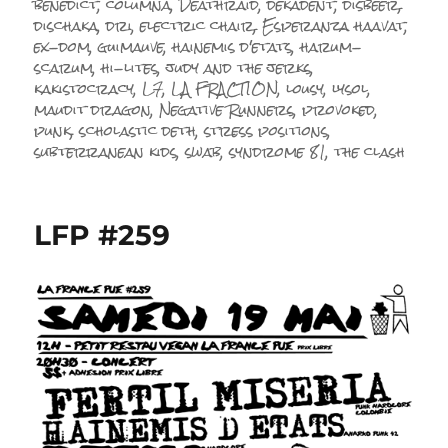
benedict
,
columna
,
Deathraid
,
dekadent
,
disbeer
,
dischaka
,
dri
,
electric chair
,
Esperanza haavat
,
ex-dom
,
guimauve
,
hainemis d'etats
,
harum-
scarum
,
hi-lites
,
judy and the jerks
,
kakistocracy
,
L7
,
LA FRACTION
,
lousy
,
lysol
,
maudit dragon
,
Negative Runners
,
provoked
,
punk
,
scholastic deth
,
stress positions
,
subterranean kids
,
swab
,
syndrome 81
,
the clash
LFP #259