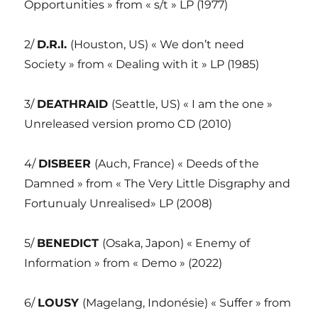
Opportunities » from « s/t » LP (1977)
2/
D.R.I.
(Houston, US) « We don’t need
Society » from « Dealing with it » LP (1985)
3/
DEATHRAID
(Seattle, US) « I am the one »
Unreleased version promo CD (2010)
4/
DISBEER
(Auch, France) « Deeds of the
Damned » from « The Very Little Disgraphy and
Fortunualy Unrealised» LP (2008)
5/
BENEDICT
(Osaka, Japon) « Enemy of
Information » from « Demo » (2022)
6/
LOUSY
(Magelang, Indonésie) « Suffer » from