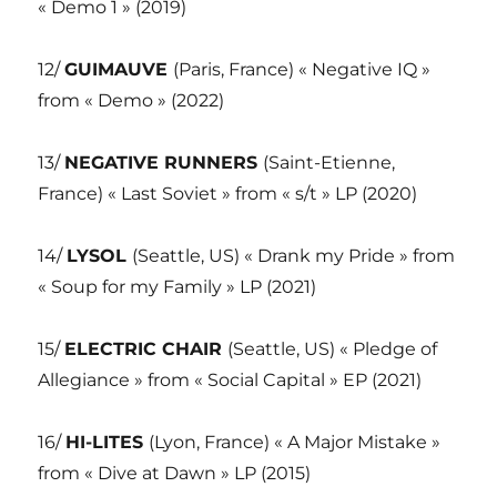
« Demo 1 » (2019)
12/
GUIMAUVE
(Paris, France) « Negative IQ »
from « Demo » (2022)
13/
NEGATIVE RUNNERS
(Saint-Etienne,
France) « Last Soviet » from « s/t » LP (2020)
14/
LYSOL
(Seattle, US) « Drank my Pride » from
« Soup for my Family » LP (2021)
15/
ELECTRIC CHAIR
(Seattle, US) « Pledge of
Allegiance » from « Social Capital » EP (2021)
16/
HI-LITES
(Lyon, France) « A Major Mistake »
from « Dive at Dawn » LP (2015)