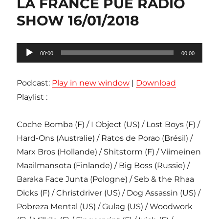
LA FRANCE PUE RADIO
SHOW 16/01/2018
Lecteur
00:00
00:00
audio
Podcast:
Play in new window
|
Download
Playlist :
Coche Bomba (F) / I Object (US) / Lost Boys (F) /
Hard-Ons (Australie) / Ratos de Porao (Brésil) /
Marx Bros (Hollande) / Shitstorm (F) / Viimeinen
Maailmansota (Finlande) / Big Boss (Russie) /
Baraka Face Junta (Pologne) / Seb & the Rhaa
Dicks (F) / Christdriver (US) / Dog Assassin (US) /
Pobreza Mental (US) / Gulag (US) / Woodwork