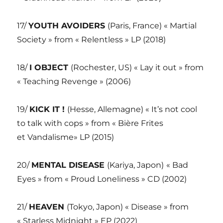
17/
YOUTH AVOIDERS
(Paris, France) « Martial
Society » from « Relentless » LP (2018)
18/
I OBJECT
(Rochester, US) « Lay it out » from
« Teaching Revenge » (2006)
19/
KICK IT !
(Hesse, Allemagne) « It’s not cool
to talk with cops » from « Bière Frites
et Vandalisme» LP (2015)
20/
MENTAL DISEASE
(Kariya, Japon)
« Bad
Eyes » from « Proud Loneliness » CD (2002)
21/
HEAVEN
(Tokyo, Japon) « Disease » from
« Starless Midnight » EP (2022)