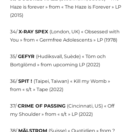
Haze is forever » from « The Haze is Forever » LP
(2015)
34/
X-RAY SPEX
(London, UK) « Obsessed with
You » from « Germfree Adolescents » LP (1978)
35/
GEFYR
(Hudiksvall, Suède) « Töm och
Bortglömd » from upcoming LP (2022)
36/
SPIT !
(Taipei, Taiwan) « Kill my Womb »
from « s/t » Tape (2022)
37/
CRIME OF PASSING
(Cincinnati, US) « Off
my Shoulder » from « s/t » LP (2022)
38/
MÄLSTROM
(Suisse) « Quotidien » from ?