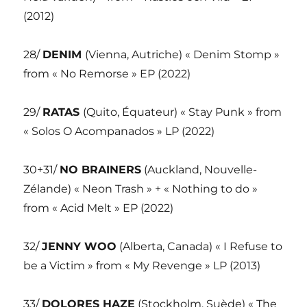
(2012)
28/
DENIM
(Vienna, Autriche) « Denim Stomp »
from « No Remorse » EP (2022)
29/
RATAS
(Quito, Équateur) « Stay Punk » from
« Solos O Acompanados » LP (2022)
30+31/
NO BRAINERS
(Auckland, Nouvelle-
Zélande) « Neon Trash » + « Nothing to do »
from « Acid Melt » EP (2022)
32/
JENNY WOO
(Alberta, Canada) « I Refuse to
be a Victim » from « My Revenge » LP (2013)
33/
DOLORES HAZE
(Stockholm, Suède) « The