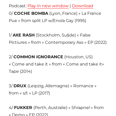
Podcast:
Play in new window
|
Download
0/
COCHE BOMBA
(Lyon, France) « La France
Pue » from split LP w/Enola Gay (1995)
1/
AXE RASH
(Stockholm, Su§de) « False
Pictiures » from « Contemporary Ass » EP (2022)
2/
COMMON IGNORANCE
(Houston, US)
« Come and take it » from « Come and take it»
Tape (2014)
3/
DRUX
(Leipzig, Allemagne) « Romance »
from « s/t » LP (2017)
4/
FUKKER
(Perth, Australie) « Shrapnel » from
« Demo » EP (2022)