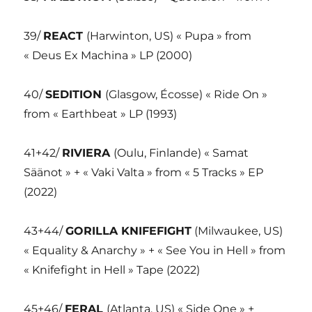
39/
REACT
(Harwinton, US) « Pupa » from
« Deus Ex Machina » LP (2000)
40/
SEDITION
(Glasgow, Écosse) « Ride On »
from « Earthbeat » LP (1993)
41+42/
RIVIERA
(Oulu, Finlande) « Samat
Säänot » + « Vaki Valta » from « 5 Tracks » EP
(2022)
43+44/
GORILLA KNIFEFIGHT
(Milwaukee, US)
« Equality & Anarchy » + « See You in Hell » from
« Knifefight in Hell » Tape (2022)
45+46/
FERAL
(Atlanta, US) « Side One » +