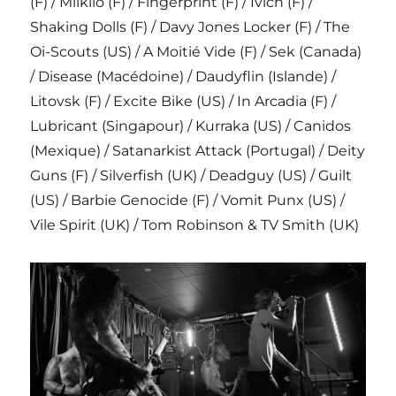
(F) / Milkilo (F) / Fingerprint (F) / Ivich (F) /
Shaking Dolls (F) / Davy Jones Locker (F) / The
Oi-Scouts (US) / A Moitié Vide (F) / Sek (Canada)
/ Disease (Macédoine) / Daudyflin (Islande) /
Litovsk (F) / Excite Bike (US) / In Arcadia (F) /
Lubricant (Singapour) / Kurraka (US) / Canidos
(Mexique) / Satanarkist Attack (Portugal) / Deity
Guns (F) / Silverfish (UK) / Deadguy (US) / Guilt
(US) / Barbie Genocide (F) / Vomit Punx (US) /
Vile Spirit (UK) / Tom Robinson & TV Smith (UK)