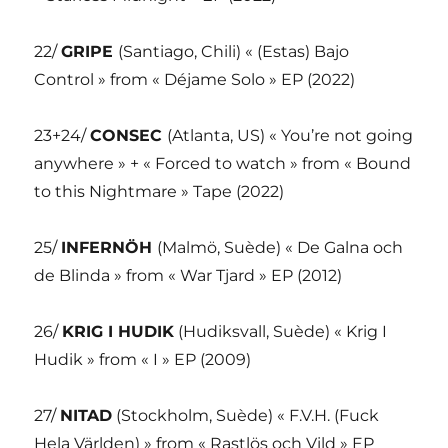
22/
GRIPE
(Santiago, Chili) « (Estas) Bajo
Control » from « Déjame Solo » EP (2022)
23+24/
CONSEC
(Atlanta, US) « You’re not going
anywhere » + « Forced to watch » from « Bound
to this Nightmare » Tape (2022)
25/
INFERNÖH
(Malmö, Suède) « De Galna och
de Blinda » from « War Tjard » EP (2012)
26/
KRIG I HUDIK
(Hudiksvall, Suède) « Krig I
Hudik » from « I » EP (2009)
27/
NITAD
(Stockholm, Suède) « F.V.H. (Fuck
Hela Världen) » from « Rastlös och Vild » EP