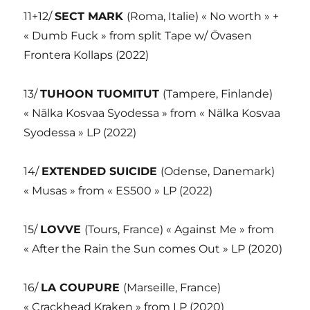
11+12/
SECT MARK
(Roma, Italie) « No worth » +
« Dumb Fuck » from split Tape w/ Övasen
Frontera Kollaps (2022)
13/
TUHOON TUOMITUT
(Tampere, Finlande)
« Nälka Kosvaa Syodessa » from « Nälka Kosvaa
Syodessa » LP (2022)
14/
EXTENDED SUICIDE
(Odense, Danemark)
« Musas » from « ES500 » LP (2022)
15/
LOVVE
(Tours, France) « Against Me » from
« After the Rain the Sun comes Out » LP (2020)
16/
LA COUPURE
(Marseille, France)
« Crackhead Kraken » from LP (2020)