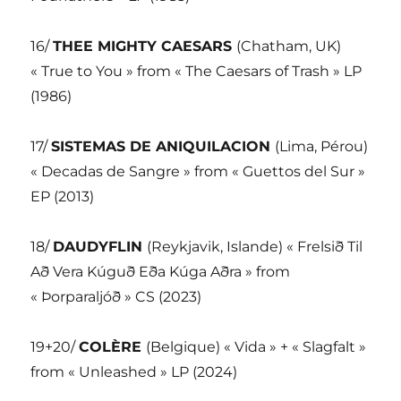
16/
THEE MIGHTY CAESARS
(Chatham, UK)
« True to You » from « The Caesars of Trash » LP
(1986)
17/
SISTEMAS DE ANIQUILACION
(Lima, Pérou)
« Decadas de Sangre » from « Guettos del Sur »
EP (2013)
18/
DAUDYFLIN
(Reykjavik, Islande) « Frelsið Til
Að Vera Kúguð Eða Kúga Aðra » from
« Þorparaljóð » CS (2023)
19+20/
COLÈRE
(Belgique) « Vida » + « Slagfalt »
from « Unleashed » LP (2024)