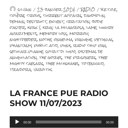
Auteur
Publié
Catégories
Étiquettes
silvain
23 janvier 2024
RADIO
b.e.t.o.e.
,
le
colère
,
crows
,
current affairs
,
daudyflin
,
demain
,
destruct
,
exilent
,
irritation
,
jodie
faster
,
kpax !
,
krig
,
la milagrosa
,
lame
,
luxury
apartments
,
memory loss
,
morrow
,
nightfeeder
,
noche
,
ongelma
,
panique
,
petunias
,
phantasm
,
public acid
,
punk
,
radio chip pan
,
secular plague
,
spirit di lupo
,
systemas de
aniquilacion
,
the gories
,
the prisoners
,
thee
mighty caesars
,
thee milkshakes
,
totenwald
,
traidora
,
varoitus
LA FRANCE PUE RADIO
SHOW 11/07/2023
Lecteur
00:00
00:00
audio