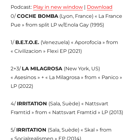
Podcast:
Play in new window
|
Download
0/
COCHE BOMBA
(Lyon, France) « La France
Pue » from split LP w/Enola Gay (1995)
1/
B.E.T.O.E.
(Venezuela) « Aporofocia » from
« Civilizacion » Flexi EP (2021)
2+3/
LA MILAGROSA
(New York, US)
« Asesinos » + « La Milagrosa » from « Panico »
LP (2022)
4/
IRRITATION
(Sala, Suède) « Nattsvart
Framtid » from « Nattsvart Framtid » LP (2013)
5/
IRRITATION
(Sala, Suède) « Skal » from
« Socialrealismen » EP (2014)