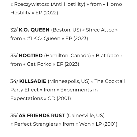
« Rzeczywistosc (Anti Hostility) » from « Homo
Hostility » EP (2022)
32/
K.O. QUEEN
(Boston, US) « Shrcc Attcc »
from « #1 K.O. Queen » EP (2023)
33/
HOGTIED
(Hamilton, Canada) « Brat Race »
from « Get Porkd » EP (2023)
34/
KILLSADIE
(Minneapolis, US) « The Cocktail
Party Effect » from « Experiments in
Expectations » CD (2001)
35/
AS FRIENDS RUST
(Gainesville, US)
« Perfect Stranglers » from « Won » LP (2001)