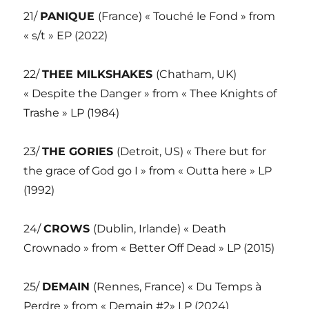
21/
PANIQUE
(France) « Touché le Fond » from
« s/t » EP (2022)
22/
THEE MILKSHAKES
(Chatham, UK)
« Despite the Danger » from « Thee Knights of
Trashe » LP (1984)
23/
THE GORIES
(Detroit, US) « There but for
the grace of God go I » from « Outta here » LP
(1992)
24/
CROWS
(Dublin, Irlande) « Death
Crownado » from « Better Off Dead » LP (2015)
25/
DEMAIN
(Rennes, France) « Du Temps à
Perdre » from « Demain #2» LP (2024)