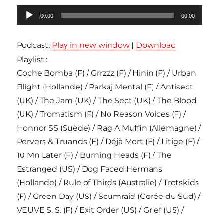
Lecteur
00:00
00:00
audio
Podcast:
Play in new window
|
Download
Playlist :
Coche Bomba (F) / Grrzzz (F) / Hinin (F) / Urban
Blight (Hollande) / Parkaj Mental (F) / Antisect
(UK) / The Jam (UK) / The Sect (UK) / The Blood
(UK) / Tromatism (F) / No Reason Voices (F) /
Honnor SS (Suède) / Rag A Muffin (Allemagne) /
Pervers & Truands (F) / Déjà Mort (F) / Litige (F) /
10 Mn Later (F) / Burning Heads (F) / The
Estranged (US) / Dog Faced Hermans
(Hollande) / Rule of Thirds (Australie) / Trotskids
(F) / Green Day (US) / Scumraid (Corée du Sud) /
VEUVE S. S. (F) / Exit Order (US) / Grief (US) /