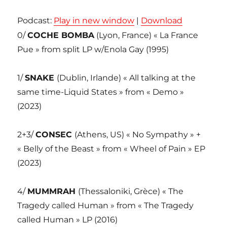
Podcast:
Play in new window
|
Download
0/
COCHE BOMBA
(Lyon, France) « La France
Pue » from split LP w/Enola Gay (1995)
1/
SNAKE
(Dublin, Irlande) « All talking at the
same time-Liquid States » from « Demo »
(2023)
2+3/
CONSEC
(Athens, US) « No Sympathy » +
« Belly of the Beast » from « Wheel of Pain » EP
(2023)
4/
MUMMRAH
(Thessaloniki, Grèce) « The
Tragedy called Human » from « The Tragedy
called Human » LP (2016)