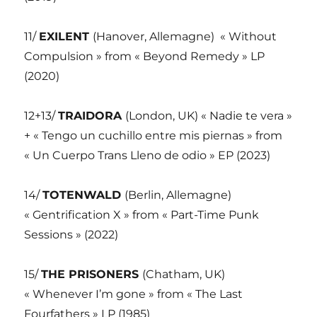
11/
EXILENT
(Hanover, Allemagne)
« Without
Compulsion » from « Beyond Remedy » LP
(2020)
12+13/
TRAIDORA
(London, UK) « Nadie te vera »
+ « Tengo un cuchillo entre mis piernas » from
« Un Cuerpo Trans Lleno de odio » EP (2023)
14/
TOTENWALD
(Berlin, Allemagne)
« Gentrification X » from « Part-Time Punk
Sessions » (2022)
15/
THE PRISONERS
(Chatham, UK)
« Whenever I’m gone » from « The Last
Fourfathers » LP (1985)