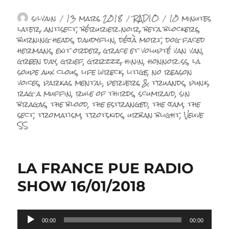
Auteur
Publié
Catégories
Étiquettes
silvain
13 mars 2018
RADIO
10 minutes
le
later
,
antisect
,
bérurier noir
,
beta blockers
,
burning heads
,
daudyflin
,
déjà mort
,
dog faced
hermans
,
exit order
,
grace et volupté van van
,
green day
,
grief
,
grrzzz
,
hinin
,
honnor ss
,
la
soupe aux clous
,
life wreck
,
litige
,
no reason
voices
,
parkas mental
,
pervers & truands
,
punk
,
rag a muffin
,
rule of thirds
,
scumraid
,
sin
bragas
,
the blood
,
the estranged
,
the jam
,
the
sect
,
tromatism
,
trotskids
,
urban blight
,
Veuve
SS
LA FRANCE PUE RADIO
SHOW 16/01/2018
Lecteur
00:00
00:00