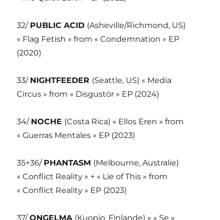
32/
PUBLIC ACID
(Asheville/Richmond, US)
« Flag Fetish » from « Condemnation » EP
(2020)
33/
NIGHTFEEDER
(Seattle, US) « Media
Circus » from « Disgustör » EP (2024)
34/
NOCHE
(Costa Rica) « Ellos Eren » from
« Guerras Mentales » EP (2023)
35+36/
PHANTASM
(Melbourne, Australie)
« Conflict Reality » + « Lie of This » from
« Conflict Reality » EP (2023)
37/
ONGELMA
(Kuopio, Finlande) « « Se »