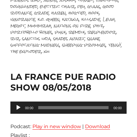
downwinded
,
electric chair
,
feu
,
glaas
,
good
riddance
,
grade
,
haren
,
hogtied
,
hook
,
ignorance
,
k.o. queen
,
kataxia
,
killsadie
,
Leiah
,
megot
,
mummrah
,
nations on fire
,
phiz
,
portobello bones
,
punk
,
remdik
,
resplendor
,
rir
,
sanctus iuda
,
shades apart
,
snake
,
suffocating madness
,
sweeping promises
,
tensö
,
the exploder
,
xui
LA FRANCE PUE RADIO
SHOW 08/05/2018
Lecteur
00:00
00:00
audio
Podcast:
Play in new window
|
Download
Playlist :