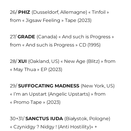
26/
PHIZ
(Dusseldorf, Allemagne) « Tinfoil »
from « Jigsaw Feeling » Tape (2023)
27/
GRADE
(Canada) « And such is Progress »
from « And such is Progress » CD (1995)
28/
XUI
(Oakland, US) « New Age (Blitz) » from
« May Thua » EP (2023)
29/
SUFFOCATING MADNESS
(New York, US)
« I’m an Upstart (Angelic Upstarts) » from
« Promo Tape » (2023)
30+31/
SANCTUS IUDA
(Białystok, Pologne)
« Czynidgy ? Nidgy ! (Anti Hostility)» +