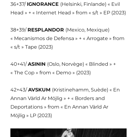
36+37/
IGNORANCE
(Helsinki, Finlande) « Evil
Head » + « Internet Head » from « s/t » EP (2023)
38+39/
RESPLANDOR
(Mexico, Mexique)
« Mecanismos de Defensa » + « Arrogate » from
« s/t » Tape (2023)
40+41/
ASININ
(Oslo, Norvège) « Blinded » +
« The Cop » from « Demo » (2023)
42+43/
AVSKUM
(Kristinehamm, Suède) « En
Annan Värld Ar Möjlig » + « Borders and
Deportations » from « En Annan Värld Ar
Möjlig » LP (2023)