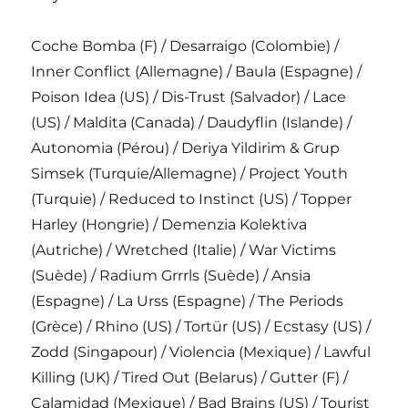
Coche Bomba (F) / Desarraigo (Colombie) /
Inner Conflict (Allemagne) / Baula (Espagne) /
Poison Idea (US) / Dis-Trust (Salvador) / Lace
(US) / Maldita (Canada) / Daudyflin (Islande) /
Autonomia (Pérou) / Deriya Yildirim & Grup
Simsek (Turquie/Allemagne) / Project Youth
(Turquie) / Reduced to Instinct (US) / Topper
Harley (Hongrie) / Demenzia Kolektiva
(Autriche) / Wretched (Italie) / War Victims
(Suède) / Radium Grrrls (Suède) / Ansia
(Espagne) / La Urss (Espagne) / The Periods
(Grèce) / Rhino (US) / Tortür (US) / Ecstasy (US) /
Zodd (Singapour) / Violencia (Mexique) / Lawful
Killing (UK) / Tired Out (Belarus) / Gutter (F) /
Calamidad (Mexique) / Bad Brains (US) / Tourist