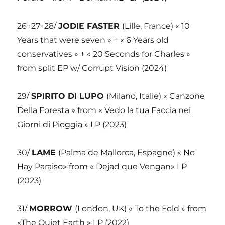
26+27+28/
JODIE FASTER
(Lille, France) « 10
Years that were seven » + « 6 Years old
conservatives » + « 20 Seconds for Charles »
from split EP w/ Corrupt Vision (2024)
29/
SPIRITO DI LUPO
(Milano, Italie) « Canzone
Della Foresta » from « Vedo la tua Faccia nei
Giorni di Pioggia » LP (2023)
30/
LAME
(Palma de Mallorca, Espagne) « No
Hay Paraiso» from « Dejad que Vengan» LP
(2023)
31/
MORROW
(London, UK) « To the Fold » from
«The Quiet Earth » LP (2022)