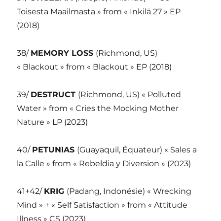
Toisesta Maailmasta » from « Inkilä 27 » EP
(2018)
38/
MEMORY LOSS
(Richmond, US)
« Blackout » from « Blackout » EP (2018)
39/
DESTRUCT
(Richmond, US) « Polluted
Water » from « Cries the Mocking Mother
Nature » LP (2023)
40/
PETUNIAS
(Guayaquil, Équateur) « Sales a
la Calle » from « Rebeldia y Diversion » (2023)
41+42/
KRIG
(Padang, Indonésie) « Wrecking
Mind » + « Self Satisfaction » from « Attitude
Illness » CS (2023)