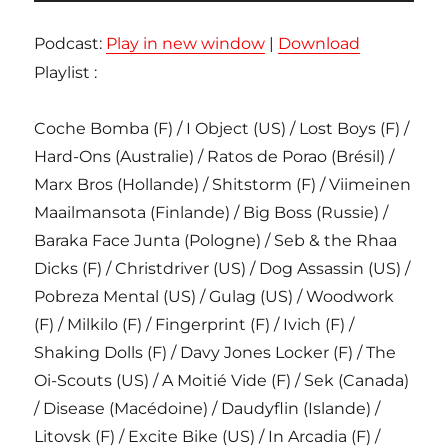
audio
Podcast:
Play in new window
|
Download
Playlist :
Coche Bomba (F) / I Object (US) / Lost Boys (F) /
Hard-Ons (Australie) / Ratos de Porao (Brésil) /
Marx Bros (Hollande) / Shitstorm (F) / Viimeinen
Maailmansota (Finlande) / Big Boss (Russie) /
Baraka Face Junta (Pologne) / Seb & the Rhaa
Dicks (F) / Christdriver (US) / Dog Assassin (US) /
Pobreza Mental (US) / Gulag (US) / Woodwork
(F) / Milkilo (F) / Fingerprint (F) / Ivich (F) /
Shaking Dolls (F) / Davy Jones Locker (F) / The
Oi-Scouts (US) / A Moitié Vide (F) / Sek (Canada)
/ Disease (Macédoine) / Daudyflin (Islande) /
Litovsk (F) / Excite Bike (US) / In Arcadia (F) /