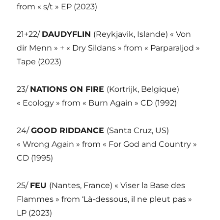
from « s/t » EP (2023)
21+22/
DAUDYFLIN
(Reykjavik, Islande) « Von
dir Menn » + « Dry Sildans » from « Parparaljod »
Tape (2023)
23/
NATIONS ON FIRE
(Kortrijk, Belgique)
« Ecology » from « Burn Again » CD (1992)
24/
GOOD RIDDANCE
(Santa Cruz, US)
« Wrong Again » from « For God and Country »
CD (1995)
25/
FEU
(Nantes, France) « Viser la Base des
Flammes » from ‘Là-dessous, il ne pleut pas »
LP (2023)