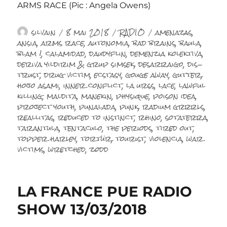
ARMS RACE (Pic : Angela Owens)
Auteur
Publié
Catégories
Étiquettes
silvain
8 mai 2018
RADIO
amenazas
,
le
ansia
,
arms race
,
autonomia
,
bad brains
,
baula
,
blam !
,
calamidad
,
daudyflin
,
demenzia kolektiva
,
deriva yildirim & grup simsek
,
desarraigo
,
dis-
trust
,
drug victim
,
ecstasy
,
gouge away
,
gutter
,
hojo asami
,
inner conflict
,
la urss
,
lace
,
lawful
killing
,
maldita
,
manekin
,
physique
,
poison idea
,
project youth
,
punalada
,
punk
,
radium grrrls
,
reallitas
,
reduced to instinct
,
rhino
,
sotaterra
,
tarantula
,
tentaculo
,
the periods
,
tired out
,
topper harley
,
tortür
,
tourist
,
violencia
,
war
victims
,
wretched
,
zodd
LA FRANCE PUE RADIO
SHOW 13/03/2018