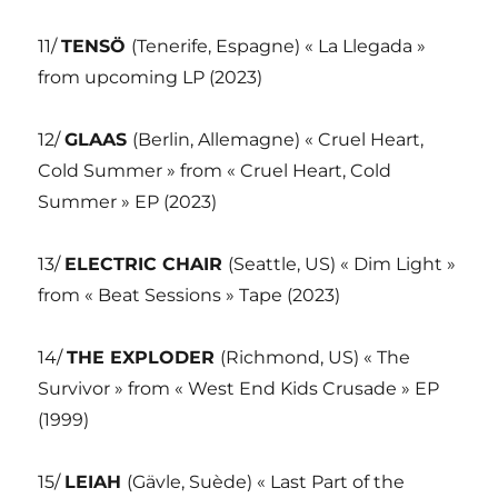
11/
TENSÖ
(Tenerife, Espagne) « La Llegada »
from upcoming LP (2023)
12/
GLAAS
(Berlin, Allemagne) « Cruel Heart,
Cold Summer » from « Cruel Heart, Cold
Summer » EP (2023)
13/
ELECTRIC CHAIR
(Seattle, US) « Dim Light »
from « Beat Sessions » Tape (2023)
14/
THE EXPLODER
(Richmond, US) « The
Survivor » from « West End Kids Crusade » EP
(1999)
15/
LEIAH
(Gävle, Suède) « Last Part of the