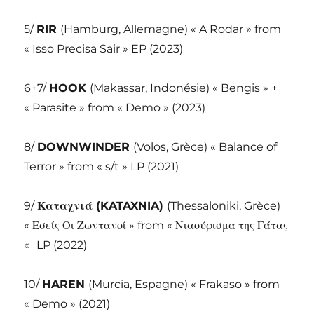
5/
RIR
(Hamburg, Allemagne) « A Rodar » from
« Isso Precisa Sair » EP (2023)
6+7/
HOOK
(Makassar, Indonésie) « Bengis » +
« Parasite » from « Demo » (2023)
8/
DOWNWINDER
(Volos, Grèce) « Balance of
Terror » from « s/t » LP (2021)
9/
Καταχνιά (
KATAXNIA)
(Thessaloniki, Grèce)
« Εσείς Οι Ζωντανοί » from « Νιαούρισμα της Γάτας
«
LP (2022)
10/
HAREN
(Murcia, Espagne) « Frakaso » from
« Demo » (2021)