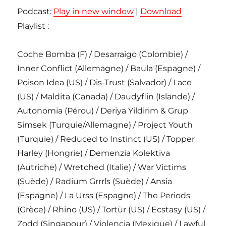
Podcast:
Play in new window
|
Download
Playlist :
Coche Bomba (F) / Desarraigo (Colombie) /
Inner Conflict (Allemagne) / Baula (Espagne) /
Poison Idea (US) / Dis-Trust (Salvador) / Lace
(US) / Maldita (Canada) / Daudyflin (Islande) /
Autonomia (Pérou) / Deriya Yildirim & Grup
Simsek (Turquie/Allemagne) / Project Youth
(Turquie) / Reduced to Instinct (US) / Topper
Harley (Hongrie) / Demenzia Kolektiva
(Autriche) / Wretched (Italie) / War Victims
(Suède) / Radium Grrrls (Suède) / Ansia
(Espagne) / La Urss (Espagne) / The Periods
(Grèce) / Rhino (US) / Tortür (US) / Ecstasy (US) /
Zodd (Singapour) / Violencia (Mexique) / Lawful