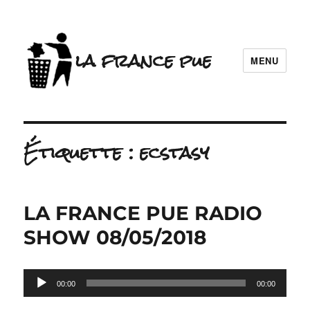
la france pue
MENU
Étiquette :
ecstasy
LA FRANCE PUE RADIO
SHOW 08/05/2018
Lecteur
00:00
00:00
audio