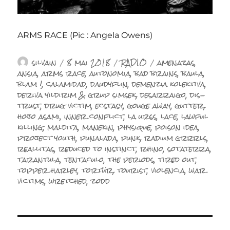
ARMS RACE (Pic : Angela Owens)
Auteur
Publié
Catégories
Étiquettes
silvain
8 mai 2018
RADIO
amenazas
,
le
ansia
,
arms race
,
autonomia
,
bad brains
,
baula
,
blam !
,
calamidad
,
daudyflin
,
demenzia kolektiva
,
deriva yildirim & grup simsek
,
desarraigo
,
dis-
trust
,
drug victim
,
ecstasy
,
gouge away
,
gutter
,
hojo asami
,
inner conflict
,
la urss
,
lace
,
lawful
killing
,
maldita
,
manekin
,
physique
,
poison idea
,
project youth
,
punalada
,
punk
,
radium grrrls
,
reallitas
,
reduced to instinct
,
rhino
,
sotaterra
,
tarantula
,
tentaculo
,
the periods
,
tired out
,
topper harley
,
tortür
,
tourist
,
violencia
,
war
victims
,
wretched
,
zodd