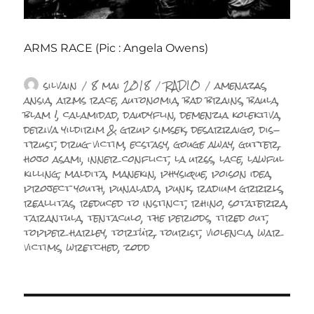
ARMS RACE (Pic : Angela Owens)
Auteur
Publié
Catégories
Étiquettes
silvain
8 mai 2018
RADIO
amenazas
,
le
ansia
,
arms race
,
autonomia
,
bad brains
,
baula
,
blam !
,
calamidad
,
daudyflin
,
demenzia kolektiva
,
deriva yildirim & grup simsek
,
desarraigo
,
dis-
trust
,
drug victim
,
ecstasy
,
gouge away
,
gutter
,
hojo asami
,
inner conflict
,
la urss
,
lace
,
lawful
killing
,
maldita
,
manekin
,
physique
,
poison idea
,
project youth
,
punalada
,
punk
,
radium grrrls
,
reallitas
,
reduced to instinct
,
rhino
,
sotaterra
,
tarantula
,
tentaculo
,
the periods
,
tired out
,
topper harley
,
tortür
,
tourist
,
violencia
,
war
victims
,
wretched
,
zodd