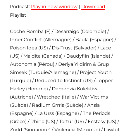
Podcast:
Play in new window
|
Download
Playlist :
Coche Bomba (F) / Desarraigo (Colombie) /
Inner Conflict (Allemagne) / Baula (Espagne) /
Poison Idea (US) / Dis-Trust (Salvador) / Lace
(US) / Maldita (Canada) / Daudyflin (Islande) /
Autonomia (Pérou) / Deriya Yildirim & Grup
Simsek (Turquie/Allemagne) / Project Youth
(Turquie) / Reduced to Instinct (US) / Topper
Harley (Hongrie) / Demenzia Kolektiva
(Autriche) / Wretched (Italie) / War Victims
(Suède) / Radium Grrrls (Suède) / Ansia
(Espagne) / La Urss (Espagne) / The Periods
(Grèce) / Rhino (US) / Tortür (US) / Ecstasy (US) /
Zodd (Singapour) / Violencia (Mexique) / Lawful