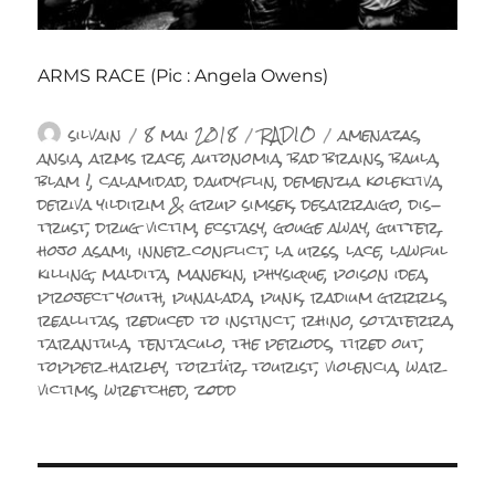
ARMS RACE (Pic : Angela Owens)
Auteur
Publié
Catégories
Étiquettes
silvain
8 mai 2018
RADIO
amenazas
,
le
ansia
,
arms race
,
autonomia
,
bad brains
,
baula
,
blam !
,
calamidad
,
daudyflin
,
demenzia kolektiva
,
deriva yildirim & grup simsek
,
desarraigo
,
dis-
trust
,
drug victim
,
ecstasy
,
gouge away
,
gutter
,
hojo asami
,
inner conflict
,
la urss
,
lace
,
lawful
killing
,
maldita
,
manekin
,
physique
,
poison idea
,
project youth
,
punalada
,
punk
,
radium grrrls
,
reallitas
,
reduced to instinct
,
rhino
,
sotaterra
,
tarantula
,
tentaculo
,
the periods
,
tired out
,
topper harley
,
tortür
,
tourist
,
violencia
,
war
victims
,
wretched
,
zodd