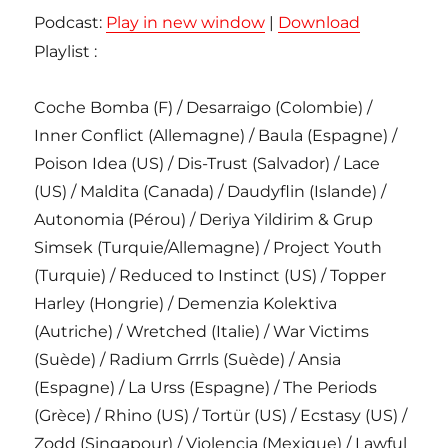
Podcast:
Play in new window
|
Download
Playlist :
Coche Bomba (F) / Desarraigo (Colombie) /
Inner Conflict (Allemagne) / Baula (Espagne) /
Poison Idea (US) / Dis-Trust (Salvador) / Lace
(US) / Maldita (Canada) / Daudyflin (Islande) /
Autonomia (Pérou) / Deriya Yildirim & Grup
Simsek (Turquie/Allemagne) / Project Youth
(Turquie) / Reduced to Instinct (US) / Topper
Harley (Hongrie) / Demenzia Kolektiva
(Autriche) / Wretched (Italie) / War Victims
(Suède) / Radium Grrrls (Suède) / Ansia
(Espagne) / La Urss (Espagne) / The Periods
(Grèce) / Rhino (US) / Tortür (US) / Ecstasy (US) /
Zodd (Singapour) / Violencia (Mexique) / Lawful