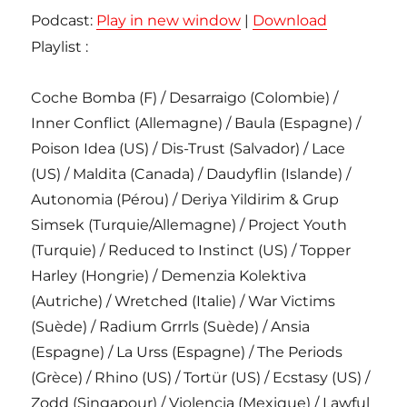
Podcast:
Play in new window
|
Download
Playlist :
Coche Bomba (F) / Desarraigo (Colombie) /
Inner Conflict (Allemagne) / Baula (Espagne) /
Poison Idea (US) / Dis-Trust (Salvador) / Lace
(US) / Maldita (Canada) / Daudyflin (Islande) /
Autonomia (Pérou) / Deriya Yildirim & Grup
Simsek (Turquie/Allemagne) / Project Youth
(Turquie) / Reduced to Instinct (US) / Topper
Harley (Hongrie) / Demenzia Kolektiva
(Autriche) / Wretched (Italie) / War Victims
(Suède) / Radium Grrrls (Suède) / Ansia
(Espagne) / La Urss (Espagne) / The Periods
(Grèce) / Rhino (US) / Tortür (US) / Ecstasy (US) /
Zodd (Singapour) / Violencia (Mexique) / Lawful