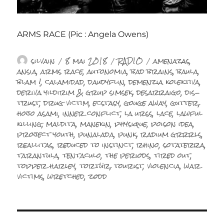
ARMS RACE (Pic : Angela Owens)
Auteur
Publié
Catégories
Étiquettes
silvain
8 mai 2018
RADIO
amenazas
,
le
ansia
,
arms race
,
autonomia
,
bad brains
,
baula
,
blam !
,
calamidad
,
daudyflin
,
demenzia kolektiva
,
deriva yildirim & grup simsek
,
desarraigo
,
dis-
trust
,
drug victim
,
ecstasy
,
gouge away
,
gutter
,
hojo asami
,
inner conflict
,
la urss
,
lace
,
lawful
killing
,
maldita
,
manekin
,
physique
,
poison idea
,
project youth
,
punalada
,
punk
,
radium grrrls
,
reallitas
,
reduced to instinct
,
rhino
,
sotaterra
,
tarantula
,
tentaculo
,
the periods
,
tired out
,
topper harley
,
tortür
,
tourist
,
violencia
,
war
victims
,
wretched
,
zodd