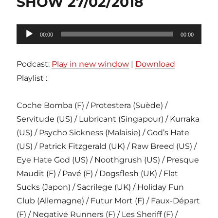
SHOW 27/02/2018
Lecteur
00:00
00:00
audio
Podcast:
Play in new window
|
Download
Playlist :
Coche Bomba (F) / Protestera (Suède) /
Servitude (US) / Lubricant (Singapour) / Kurraka
(US) / Psycho Sickness (Malaisie) / God’s Hate
(US) / Patrick Fitzgerald (UK) / Raw Breed (US) /
Eye Hate God (US) / Noothgrush (US) / Presque
Maudit (F) / Pavé (F) / Dogsflesh (UK) / Flat
Sucks (Japon) / Sacrilege (UK) / Holiday Fun
Club (Allemagne) / Futur Mort (F) / Faux-Départ
(F) / Negative Runners (F) / Les Sheriff (F) /