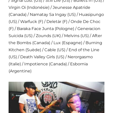
/ Signal Lost (US) / Still Life (US) / Bullets In (US) /
Virgin Oi (Indonésie) / Jeunesse Apatride
(Canada) / Namatay Sa Ingay (US) / Huasipungo
(US) / Warfuck (F) / Deletär (F) / Onde De Choc
(F) / Baraka Face Junta (Pologne) / Generacion
Suicida (US) / Zounds (UK) / Melvins (US) / After
the Bombs (Canada) / Lux (Espagne) / Burning
Kitchen (Suède) / Cable (US) / End of the Line
(US) / Death Valley Girls (US) / Nerorgasmo
(Italie) / Impotience (Canada) / Esbornia
(Argentine)