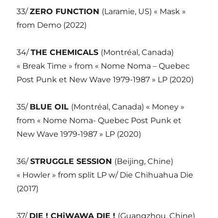
33/
ZERO FUNCTION
(Laramie, US) « Mask »
from Demo (2022)
34/
THE CHEMICALS
(Montréal, Canada)
« Break Time » from « Nome Noma – Quebec
Post Punk et New Wave 1979-1987 » LP (2020)
35/
BLUE OIL
(Montréal, Canada) « Money »
from « Nome Noma- Quebec Post Punk et
New Wave 1979-1987 » LP (2020)
36/
STRUGGLE SESSION
(Beijing, Chine)
« Howler » from split LP w/ Die Chihuahua Die
(2017)
37/
DIE ! CHiWAWA DIE !
(Guangzhou, Chine)