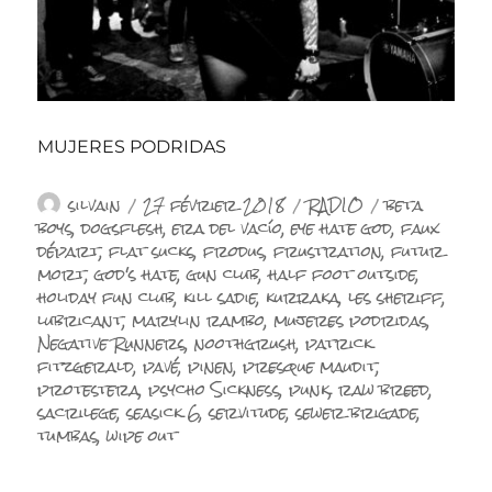
MUJERES PODRIDAS
Auteur
Publié
Catégories
Étiquettes
silvain
27 février 2018
RADIO
beta
le
boys
,
dogsflesh
,
era del vacío
,
eye hate god
,
faux
départ
,
flat sucks
,
frodus
,
frustration
,
futur
mort
,
god's hate
,
gun club
,
half foot outside
,
holiday fun club
,
kill sadie
,
kurraka
,
les sheriff
,
lubricant
,
marylin rambo
,
mujeres podridas
,
Negative Runners
,
noothgrush
,
patrick
fitzgerald
,
pavé
,
pinen
,
presque maudit
,
protestera
,
psycho Sickness
,
punk
,
raw breed
,
sacrilege
,
seasick 6
,
servitude
,
sewer brigade
,
tumbas
,
wipe out