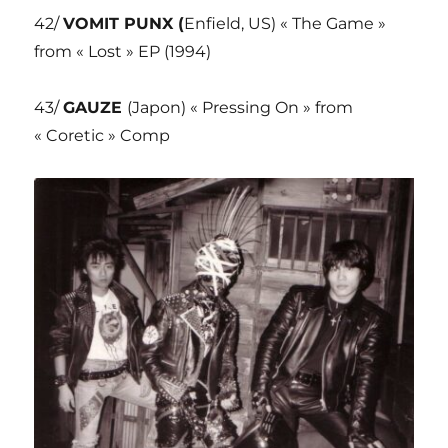
42/
VOMIT PUNX (
Enfield, US) « The Game »
from « Lost » EP (1994)
43/
GAUZE
(Japon) « Pressing On » from
« Coretic » Comp