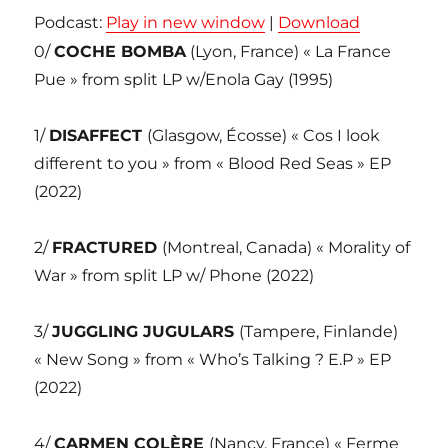
Podcast:
Play in new window
|
Download
0/
COCHE BOMBA
(Lyon, France) « La France
Pue » from split LP w/Enola Gay (1995)
1/
DISAFFECT
(Glasgow, Écosse) « Cos I look
different to you » from « Blood Red Seas » EP
(2022)
2/
FRACTURED
(Montreal, Canada) « Morality of
War » from split LP w/ Phone (2022)
3/
JUGGLING JUGULARS
(Tampere, Finlande)
« New Song » from « Who’s Talking ? E.P » EP
(2022)
4/
CARMEN COLÈRE
(Nancy, France) « Ferme