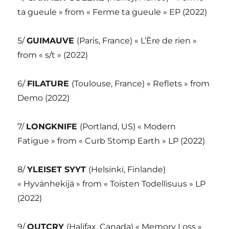
ta gueule » from « Ferme ta gueule » EP (2022)
5/
GUIMAUVE
(Paris, France) « L’Ère de rien »
from « s/t » (2022)
6/
FILATURE
(Toulouse, France) « Reflets » from
Demo (2022)
7/
LONGKNIFE
(Portland, US) « Modern
Fatigue » from « Curb Stomp Earth » LP (2022)
8/
YLEISET SYYT
(Helsinki, Finlande)
« Hyvänhekijä » from « Toisten Todellisuus » LP
(2022)
9/
OUTCRY
(Halifax, Canada) « Memory Loss »