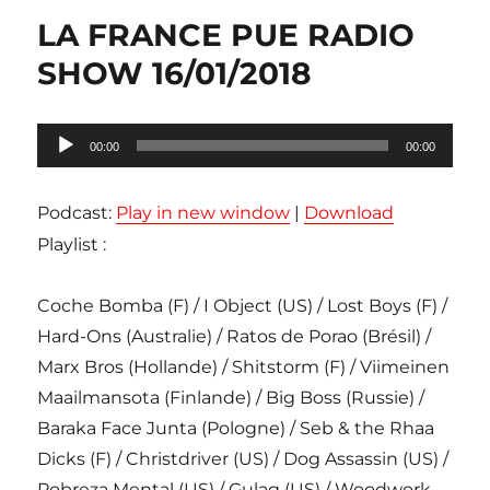
LA FRANCE PUE RADIO
SHOW 16/01/2018
Lecteur
00:00
00:00
audio
Podcast:
Play in new window
|
Download
Playlist :
Coche Bomba (F) / I Object (US) / Lost Boys (F) /
Hard-Ons (Australie) / Ratos de Porao (Brésil) /
Marx Bros (Hollande) / Shitstorm (F) / Viimeinen
Maailmansota (Finlande) / Big Boss (Russie) /
Baraka Face Junta (Pologne) / Seb & the Rhaa
Dicks (F) / Christdriver (US) / Dog Assassin (US) /
Pobreza Mental (US) / Gulag (US) / Woodwork