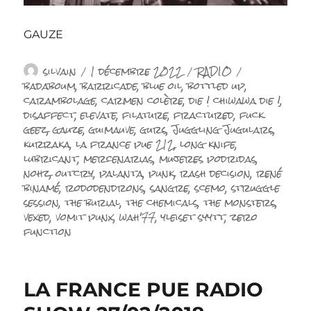
GAUZE
Auteur
Publié
Catégories
Étiquettes
silvain
1 décembre 2022
RADIO
le
badaboum
,
barricade
,
blue oil
,
bottled up
,
carambolage
,
carmen colère
,
die ! chiwawa die !
,
disaffect
,
elevate
,
filature
,
fractured
,
fuck
geez
,
gauze
,
guimauve
,
gurs
,
Juggling Jugulars
,
kurraka
,
la france pue 212
,
long knife
,
lubricant
,
mercenarias
,
mujeres podridas
,
nohz
,
outcry
,
palanta
,
punk
,
rash decision
,
rené
binamé
,
rododendrons
,
sangre
,
scemo
,
struggle
session
,
the burial
,
the chemicals
,
the monsters
,
vexed
,
vomit punx
,
wah'77
,
yleiset syytt
,
zero
function
LA FRANCE PUE RADIO