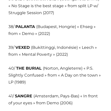
« No Stage is the best stage » from split LP w/
Struggle Session (2017)
38/
PALANTA
(Budapest, Hongrie) « Ehseg »
from « Demo » (2022)
39/
VEXED
(Bukittinggi, Indonésie) « Leech »
from « Mental Poverty » (2022)
40/
THE BURIAL
(Norton, Angleterre) « P.S.
Slightly Confused » from « A Day on the town »
LP (1989)
41/
SANGRE
(Amsterdam, Pays-Bas) « In front
of your eyes » from Demo (2006)