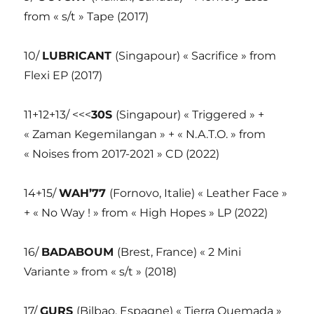
from « s/t » Tape (2017)
10/
LUBRICANT
(Singapour) « Sacrifice » from
Flexi EP (2017)
11+12+13/ <<<
30S
(Singapour) « Triggered » +
« Zaman Kegemilangan » + « N.A.T.O. » from
« Noises from 2017-2021 » CD (2022)
14+15/
WAH’77
(Fornovo, Italie) « Leather Face »
+ « No Way ! » from « High Hopes » LP (2022)
16/
BADABOUM
(Brest, France) « 2 Mini
Variante » from « s/t » (2018)
17/
GURS
(Bilbao, Espagne) « Tierra Quemada »