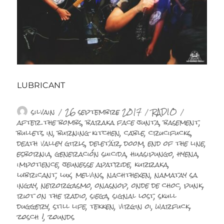
LUBRICANT
Auteur
Publié
Catégories
Étiquett
silvain
26 septembre 2017
RADIO
le
after the bombs
,
baraka face junta
,
basement
,
bullets in
,
burning kitchen
,
cable
,
crucifucks
,
death valley girls
,
deletär
,
doom
,
end of the line
,
esbornia
,
generación suicida
,
huasipungo
,
hyena
,
impotience
,
jeunesse apatride
,
kurraka
,
lubricant
,
lux
,
melvins
,
nachthexen
,
namatay sa
ingay
,
nerorgasmo
,
onasnop
,
onde de choc
,
punk
,
riot on the radio
,
siega
,
signal lost
,
skull
duggery
,
still life
,
tekken
,
virgin oi
,
warfuck
,
zosch !
,
zounds