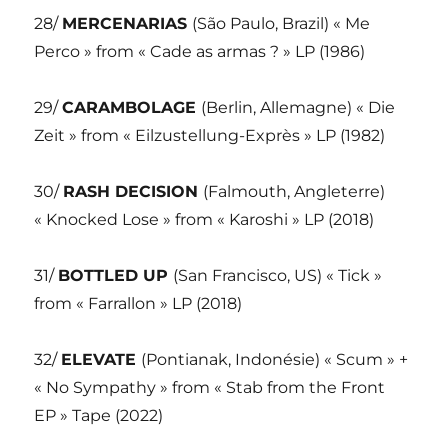
28/
MERCENARIAS
(São Paulo, Brazil) « Me
Perco » from « Cade as armas ? » LP (1986)
29/
CARAMBOLAGE
(Berlin, Allemagne) « Die
Zeit » from « Eilzustellung-Exprès » LP (1982)
30/
RASH DECISION
(Falmouth, Angleterre)
« Knocked Lose » from « Karoshi » LP (2018)
31/
BOTTLED UP
(San Francisco, US) « Tick »
from « Farrallon » LP (2018)
32/
ELEVATE
(Pontianak, Indonésie) « Scum » +
« No Sympathy » from « Stab from the Front
EP » Tape (2022)