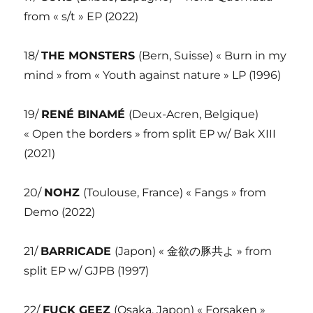
from « s/t » EP (2022)
18/
THE MONSTERS
(Bern, Suisse) « Burn in my
mind » from « Youth against nature » LP (1996)
19/
RENÉ BINAMÉ
(Deux-Acren, Belgique)
« Open the borders » from split EP w/ Bak XIII
(2021)
20/
NOHZ
(Toulouse, France) « Fangs » from
Demo (2022)
21/
BARRICADE
(Japon) « 金欲の豚共よ » from
split EP w/ GJPB (1997)
22/
FUCK GEEZ
(Osaka, Japon) « Forsaken »