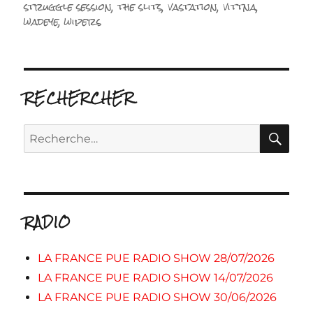
struggle session
,
the slits
,
vastation
,
vittna
,
wadeye
,
wipers
RECHERCHER
RE
Recherche
pour :
RADIO
LA FRANCE PUE RADIO SHOW 28/07/2026
LA FRANCE PUE RADIO SHOW 14/07/2026
LA FRANCE PUE RADIO SHOW 30/06/2026