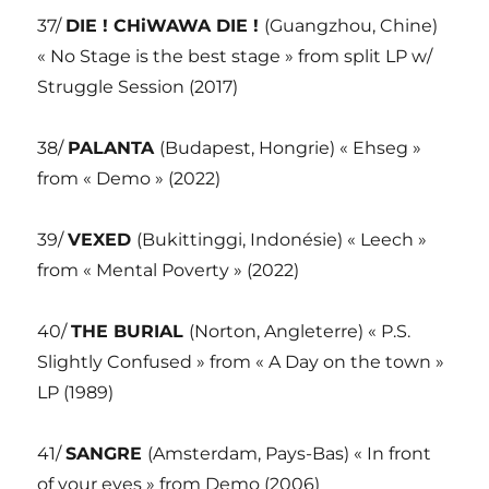
37/
DIE ! CHiWAWA DIE !
(Guangzhou, Chine)
« No Stage is the best stage » from split LP w/
Struggle Session (2017)
38/
PALANTA
(Budapest, Hongrie) « Ehseg »
from « Demo » (2022)
39/
VEXED
(Bukittinggi, Indonésie) « Leech »
from « Mental Poverty » (2022)
40/
THE BURIAL
(Norton, Angleterre) « P.S.
Slightly Confused » from « A Day on the town »
LP (1989)
41/
SANGRE
(Amsterdam, Pays-Bas) « In front
of your eyes » from Demo (2006)