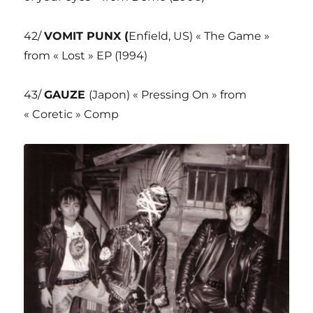
42/
VOMIT PUNX (
Enfield, US) « The Game »
from « Lost » EP (1994)
43/
GAUZE
(Japon) « Pressing On » from
« Coretic » Comp