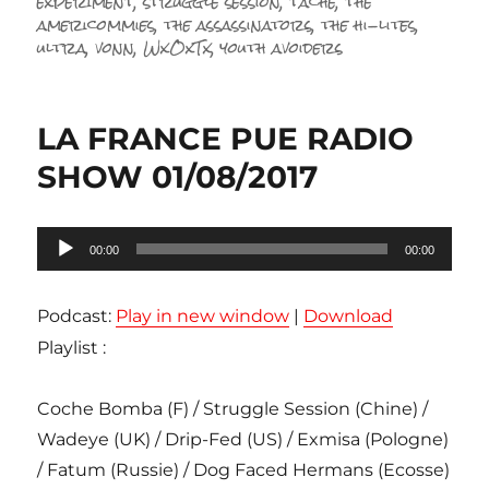
experiment
,
struggle session
,
tache
,
the
americommies
,
the assassinators
,
the hi-lites
,
ultra
,
vonn
,
WxOxTx
,
youth avoiders
LA FRANCE PUE RADIO
SHOW 01/08/2017
Lecteur
00:00
00:00
audio
Podcast:
Play in new window
|
Download
Playlist :
Coche Bomba (F) / Struggle Session (Chine) /
Wadeye (UK) / Drip-Fed (US) / Exmisa (Pologne)
/ Fatum (Russie) / Dog Faced Hermans (Ecosse)