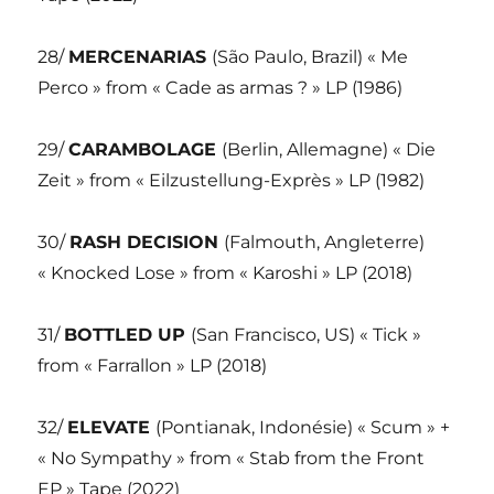
28/
MERCENARIAS
(São Paulo, Brazil) « Me
Perco » from « Cade as armas ? » LP (1986)
29/
CARAMBOLAGE
(Berlin, Allemagne) « Die
Zeit » from « Eilzustellung-Exprès » LP (1982)
30/
RASH DECISION
(Falmouth, Angleterre)
« Knocked Lose » from « Karoshi » LP (2018)
31/
BOTTLED UP
(San Francisco, US) « Tick »
from « Farrallon » LP (2018)
32/
ELEVATE
(Pontianak, Indonésie) « Scum » +
« No Sympathy » from « Stab from the Front
EP » Tape (2022)