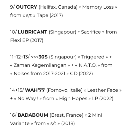
9/
OUTCRY
(Halifax, Canada) « Memory Loss »
from « s/t » Tape (2017)
10/
LUBRICANT
(Singapour) « Sacrifice » from
Flexi EP (2017)
11+12+13/ <<<
30S
(Singapour) « Triggered » +
« Zaman Kegemilangan » + « N.A.T.O. » from
« Noises from 2017-2021 » CD (2022)
14+15/
WAH’77
(Fornovo, Italie) « Leather Face »
+ « No Way ! » from « High Hopes » LP (2022)
16/
BADABOUM
(Brest, France) « 2 Mini
Variante » from « s/t » (2018)