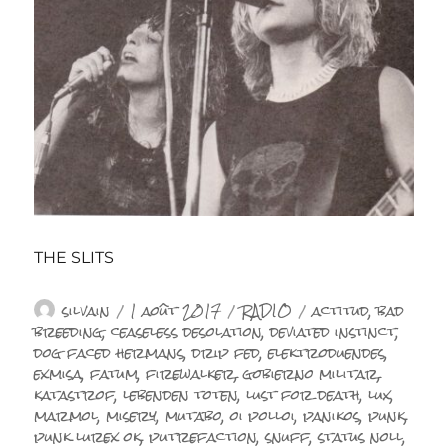
THE SLITS
Auteur
Publié
Catégories
Étiquettes
silvain
1 août 2017
RADIO
actitud
,
bad
le
breeding
,
ceaseless desolation
,
deviated instinct
,
dog faced hermans
,
drip fed
,
elektroduendes
,
exmisa
,
fatum
,
firewalker
,
gobierno militar
,
katastrof
,
lebenden toten
,
lust for death
,
lux
,
marmol
,
misery
,
mutabo
,
oi polloi
,
panikos
,
punk
,
punk lurex ok
,
putrefaction
,
snuff
,
status noll
,