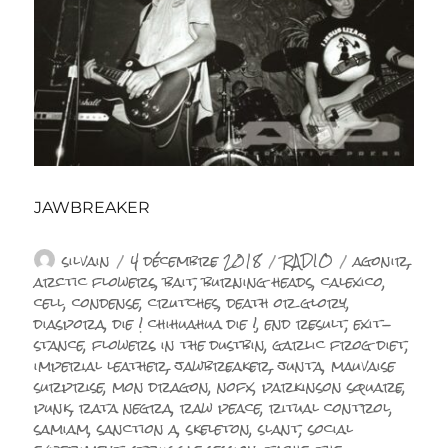
JAWBREAKER
Auteur
Publié
Catégories
Étiquettes
silvain
4 décembre 2018
RADIO
agonir
,
le
arctic flowers
,
bait
,
burning heads
,
calexico
,
cell
,
condense
,
crutches
,
death or glory
,
diaspora
,
die ! chihuahua die !
,
end result
,
exit-
stance
,
flowers in the dustbin
,
garlic frog diet
,
imperial leather
,
jawbreaker
,
junta
,
mauvaise
surprise
,
mon dragon
,
nofx
,
parkinson square
,
punk
,
rata negra
,
raw peace
,
ritual control
,
samiam
,
sanction a
,
skeleton
,
slant
,
social