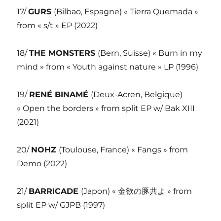
17/
GURS
(Bilbao, Espagne) « Tierra Quemada »
from « s/t » EP (2022)
18/
THE MONSTERS
(Bern, Suisse) « Burn in my
mind » from « Youth against nature » LP (1996)
19/
RENÉ BINAMÉ
(Deux-Acren, Belgique)
« Open the borders » from split EP w/ Bak XIII
(2021)
20/
NOHZ
(Toulouse, France) « Fangs » from
Demo (2022)
21/
BARRICADE
(Japon) « 金欲の豚共よ » from
split EP w/ GJPB (1997)