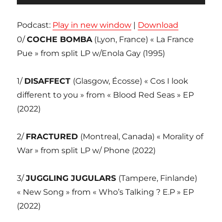
audio
Podcast:
Play in new window
|
Download
0/
COCHE BOMBA
(Lyon, France) « La France
Pue » from split LP w/Enola Gay (1995)
1/
DISAFFECT
(Glasgow, Écosse) « Cos I look
different to you » from « Blood Red Seas » EP
(2022)
2/
FRACTURED
(Montreal, Canada) « Morality of
War » from split LP w/ Phone (2022)
3/
JUGGLING JUGULARS
(Tampere, Finlande)
« New Song » from « Who’s Talking ? E.P » EP
(2022)