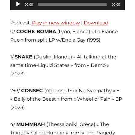
Lecteur
00:00
00:00
audio
Podcast:
Play in new window
|
Download
0/
COCHE BOMBA
(Lyon, France) « La France
Pue » from split LP w/Enola Gay (1995)
1/
SNAKE
(Dublin, Irlande) « All talking at the
same time-Liquid States » from « Demo »
(2023)
2+3/
CONSEC
(Athens, US) « No Sympathy » +
« Belly of the Beast » from « Wheel of Pain » EP
(2023)
4/
MUMMRAH
(Thessaloniki, Grèce) « The
Tragedy called Human » from « The Tragedy