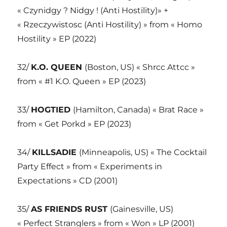
« Czynidgy ? Nidgy ! (Anti Hostility)» +
« Rzeczywistosc (Anti Hostility) » from « Homo
Hostility » EP (2022)
32/
K.O. QUEEN
(Boston, US) « Shrcc Attcc »
from « #1 K.O. Queen » EP (2023)
33/
HOGTIED
(Hamilton, Canada) « Brat Race »
from « Get Porkd » EP (2023)
34/
KILLSADIE
(Minneapolis, US) « The Cocktail
Party Effect » from « Experiments in
Expectations » CD (2001)
35/
AS FRIENDS RUST
(Gainesville, US)
« Perfect Stranglers » from « Won » LP (2001)