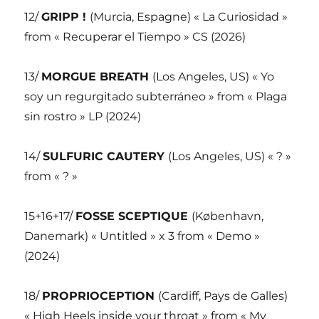
12/
GRIPP !
(Murcia, Espagne) « La Curiosidad »
from « Recuperar el Tiempo » CS (2026)
13/
MORGUE BREATH
(Los Angeles, US) « Yo
soy un regurgitado subterráneo » from « Plaga
sin rostro » LP (2024)
14/
SULFURIC CAUTERY
(Los Angeles, US) « ? »
from « ? »
15+16+17/
FOSSE SCEPTIQUE
(København,
Danemark) « Untitled » x 3 from « Demo »
(2024)
18/
PROPRIOCEPTION
(Cardiff, Pays de Galles)
« High Heels inside your throat » from « My