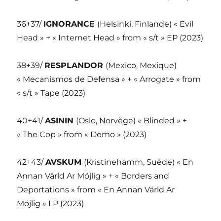
36+37/
IGNORANCE
(Helsinki, Finlande) « Evil
Head » + « Internet Head » from « s/t » EP (2023)
38+39/
RESPLANDOR
(Mexico, Mexique)
« Mecanismos de Defensa » + « Arrogate » from
« s/t » Tape (2023)
40+41/
ASININ
(Oslo, Norvège) « Blinded » +
« The Cop » from « Demo » (2023)
42+43/
AVSKUM
(Kristinehamm, Suède) « En
Annan Värld Ar Möjlig » + « Borders and
Deportations » from « En Annan Värld Ar
Möjlig » LP (2023)