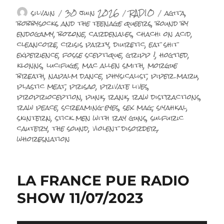
Auteur
Publié
Catégories
Étiquettes
silvain
30 juin 2026
RADIO
agita
,
le
bobbysocks and the teenage queers
,
bound by
endogamy
,
bozone
,
cardenales
,
chachi on acid
,
cleancore
,
crisis party
,
diuretic
,
eat shit
experience
,
fosse sceptique
,
gripp !
,
hogtied
,
klonns
,
lucifuge
,
mac allen smith
,
morgue
breath
,
napalm dance
,
physicalist
,
piper maru
,
plastic meat
,
prisao
,
private lives
,
proprioception
,
punk
,
rank
,
raw distractions
,
raw peace
,
screaming eyes
,
sex mag
,
siyahkal
,
skintern
,
stick men with ray guns
,
sulfuric
cautery
,
the sound
,
violent disorder
,
whoresnation
LA FRANCE PUE RADIO
SHOW 11/07/2023