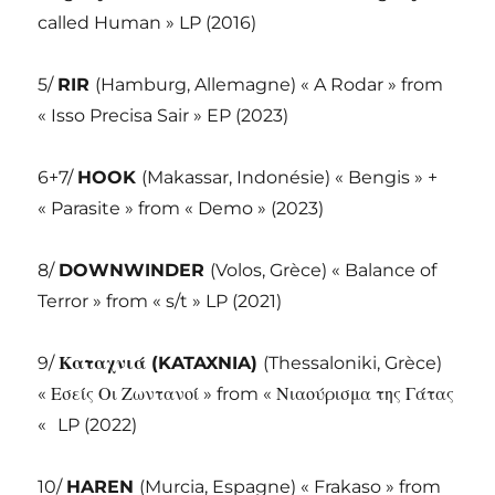
called Human » LP (2016)
5/
RIR
(Hamburg, Allemagne) « A Rodar » from
« Isso Precisa Sair » EP (2023)
6+7/
HOOK
(Makassar, Indonésie) « Bengis » +
« Parasite » from « Demo » (2023)
8/
DOWNWINDER
(Volos, Grèce) « Balance of
Terror » from « s/t » LP (2021)
9/
Καταχνιά (
KATAXNIA)
(Thessaloniki, Grèce)
« Εσείς Οι Ζωντανοί » from « Νιαούρισμα της Γάτας
«
LP (2022)
10/
HAREN
(Murcia, Espagne) « Frakaso » from