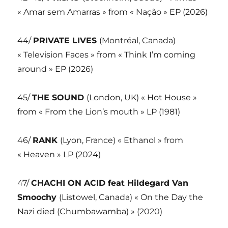
« Amar sem Amarras » from « Nação » EP (2026)
44/
PRIVATE LIVES
(Montréal, Canada)
« Television Faces » from « Think I’m coming
around » EP (2026)
45/
THE SOUND
(London, UK) « Hot House »
from « From the Lion’s mouth » LP (1981)
46/
RANK
(Lyon, France) « Ethanol » from
« Heaven » LP (2024)
47/
CHACHI ON ACID feat Hildegard Van
Smoochy
(Listowel, Canada) « On the Day the
Nazi died (Chumbawamba) » (2020)