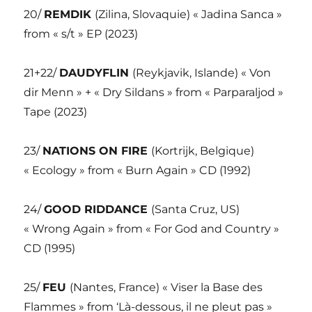
20/
REMDIK
(Zilina, Slovaquie) « Jadina Sanca »
from « s/t » EP (2023)
21+22/
DAUDYFLIN
(Reykjavik, Islande) « Von
dir Menn » + « Dry Sildans » from « Parparaljod »
Tape (2023)
23/
NATIONS ON FIRE
(Kortrijk, Belgique)
« Ecology » from « Burn Again » CD (1992)
24/
GOOD RIDDANCE
(Santa Cruz, US)
« Wrong Again » from « For God and Country »
CD (1995)
25/
FEU
(Nantes, France) « Viser la Base des
Flammes » from ‘Là-dessous, il ne pleut pas »