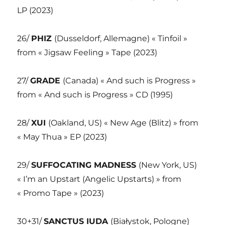
LP (2023)
26/
PHIZ
(Dusseldorf, Allemagne) « Tinfoil »
from « Jigsaw Feeling » Tape (2023)
27/
GRADE
(Canada) « And such is Progress »
from « And such is Progress » CD (1995)
28/
XUI
(Oakland, US) « New Age (Blitz) » from
« May Thua » EP (2023)
29/
SUFFOCATING MADNESS
(New York, US)
« I’m an Upstart (Angelic Upstarts) » from
« Promo Tape » (2023)
30+31/
SANCTUS IUDA
(Białystok, Pologne)