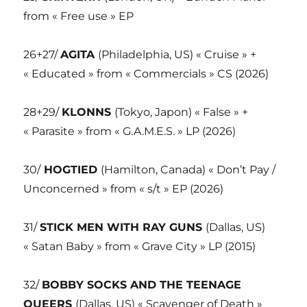
from « Free use » EP
26+27/
AGITA
(Philadelphia, US) « Cruise » +
« Educated » from « Commercials » CS (2026)
28+29/
KLONNS
(Tokyo, Japon) « False » +
« Parasite » from « G.A.M.E.S. » LP (2026)
30/
HOGTIED
(Hamilton, Canada) « Don’t Pay /
Unconcerned » from « s/t » EP (2026)
31/
STICK MEN WITH RAY GUNS
(Dallas, US)
« Satan Baby » from « Grave City » LP (2015)
32/
BOBBY SOCKS AND THE TEENAGE
QUEERS
(Dallas, US) « Scavenger of Death »