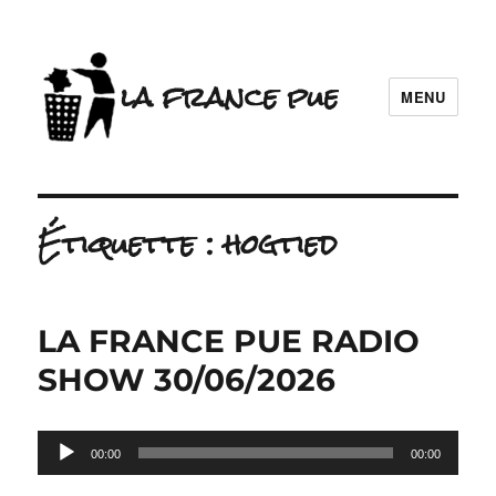
la france pue
MENU
Étiquette :
hogtied
LA FRANCE PUE RADIO
SHOW 30/06/2026
Lecteur
00:00
00:00
audio