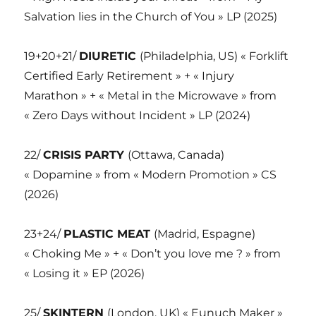
Salvation lies in the Church of You » LP (2025)
19+20+21/
DIURETIC
(Philadelphia, US) « Forklift
Certified Early Retirement » + « Injury
Marathon » + « Metal in the Microwave » from
« Zero Days without Incident » LP (2024)
22/
CRISIS PARTY
(Ottawa, Canada)
« Dopamine » from « Modern Promotion » CS
(2026)
23+24/
PLASTIC MEAT
(Madrid, Espagne)
« Choking Me » + « Don’t you love me ? » from
« Losing it » EP (2026)
25/
SKINTERN
(London, UK) « Eunuch Maker »