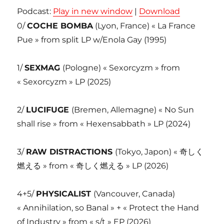
Podcast:
Play in new window
|
Download
0/
COCHE BOMBA
(Lyon, France) « La France
Pue » from split LP w/Enola Gay (1995)
1/
SEXMAG
(Pologne) « Sexorcyzm » from
« Sexorcyzm » LP (2025)
2/
LUCIFUGE
(Bremen, Allemagne) « No Sun
shall rise » from « Hexensabbath » LP (2024)
3/
RAW DISTRACTIONS
(Tokyo, Japon) «
奇しく
燃える
» from «
奇しく燃える
» LP (2026)
4+5/
PHYSICALIST
(Vancouver, Canada)
« Annihilation, so Banal » + « Protect the Hand
of Industry » from « s/t » EP (2026)