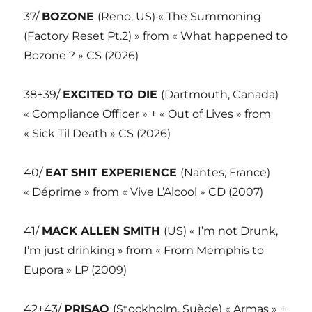
37/
BOZONE
(Reno, US) « The Summoning
(Factory Reset Pt.2) » from « What happened to
Bozone ? » CS (2026)
38+39/
EXCITED TO DIE
(Dartmouth, Canada)
« Compliance Officer » + « Out of Lives » from
« Sick Til Death » CS (2026)
40/
EAT SHIT EXPERIENCE
(Nantes, France)
« Déprime » from « Vive L’Alcool » CD (2007)
41/
MACK ALLEN SMITH
(US) « I’m not Drunk,
I’m just drinking » from « From Memphis to
Eupora » LP (2009)
42+43/
PRISAO
(Stockholm, Suède) « Armas » +