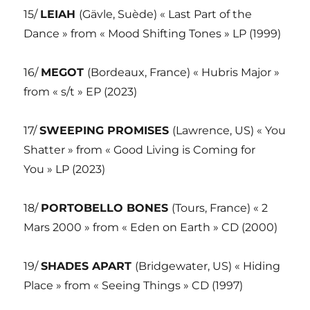
15/
LEIAH
(Gävle, Suède) « Last Part of the
Dance » from « Mood Shifting Tones » LP (1999)
16/
MEGOT
(Bordeaux, France) « Hubris Major »
from « s/t » EP (2023)
17/
SWEEPING PROMISES
(Lawrence, US) « You
Shatter » from « Good Living is Coming for
You » LP (2023)
18/
PORTOBELLO BONES
(Tours, France) « 2
Mars 2000 » from « Eden on Earth » CD (2000)
19/
SHADES APART
(Bridgewater, US) « Hiding
Place » from « Seeing Things » CD (1997)