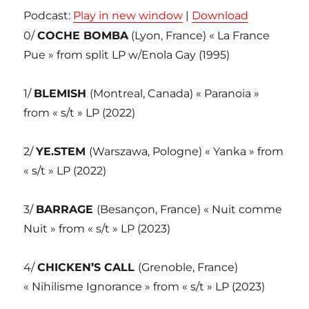
Podcast:
Play in new window
|
Download
0/
COCHE BOMBA
(Lyon, France) « La France
Pue » from split LP w/Enola Gay (1995)
1/
BLEMISH
(Montreal, Canada) « Paranoia »
from « s/t » LP (2022)
2/
YE.STEM
(Warszawa, Pologne) « Yanka » from
« s/t » LP (2022)
3/
BARRAGE
(Besançon, France) « Nuit comme
Nuit » from « s/t » LP (2023)
4/
CHICKEN’S CALL
(Grenoble, France)
« Nihilisme Ignorance » from « s/t » LP (2023)