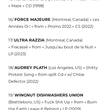
« Maze » CD (1998)
16/
FORCE MAJEURE
(Montreal, Canada) « Les
Années Oi ! » from « Promo 2022 » CS (2022)
17/
ULTRA RAZZIA
(Montreal, Canada)
« Fracassé » from « Jusqu’au bout de la Nuit »
LP (2023)
18/
AUDREY PLATH
(Los Angeles, US)
« Shitty
Protest Song » from split Cd-r w/ Chloe
Defector (2022)
19/
WINGNUT DISHWASHERS UNION
(Brattleboro, US) « Fuck Shit Up » from « Burn
the Earth Leave it Behind » LP (2009)