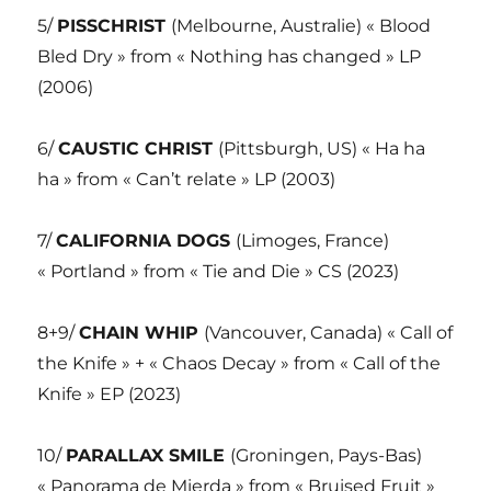
5/
PISSCHRIST
(Melbourne, Australie) « Blood
Bled Dry » from « Nothing has changed » LP
(2006)
6/
CAUSTIC CHRIST
(Pittsburgh, US) « Ha ha
ha » from « Can’t relate » LP (2003)
7/
CALIFORNIA DOGS
(Limoges, France)
« Portland » from « Tie and Die » CS (2023)
8+9/
CHAIN WHIP
(Vancouver, Canada) « Call of
the Knife » + « Chaos Decay » from « Call of the
Knife » EP (2023)
10/
PARALLAX SMILE
(Groningen, Pays-Bas)
« Panorama de Mierda » from « Bruised Fruit »