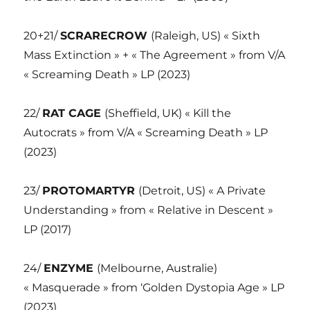
20+21/
SCRARECROW
(Raleigh, US) « Sixth
Mass Extinction » + « The Agreement » from V/A
« Screaming Death » LP (2023)
22/
RAT CAGE
(Sheffield, UK) « Kill the
Autocrats » from V/A « Screaming Death » LP
(2023)
23/
PROTOMARTYR
(Detroit, US) « A Private
Understanding » from « Relative in Descent »
LP (2017)
24/
ENZYME
(Melbourne, Australie)
« Masquerade » from ‘Golden Dystopia Age » LP
(2023)