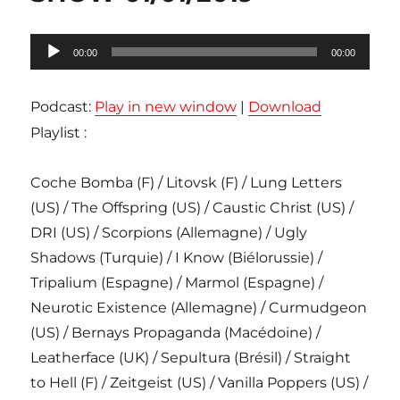
Lecteur
00:00
00:00
audio
Podcast:
Play in new window
|
Download
Playlist :
Coche Bomba (F) / Litovsk (F) / Lung Letters
(US) / The Offspring (US) / Caustic Christ (US) /
DRI (US) / Scorpions (Allemagne) / Ugly
Shadows (Turquie) / I Know (Biélorussie) /
Tripalium (Espagne) / Marmol (Espagne) /
Neurotic Existence (Allemagne) / Curmudgeon
(US) / Bernays Propaganda (Macédoine) /
Leatherface (UK) / Sepultura (Brésil) / Straight
to Hell (F) / Zeitgeist (US) / Vanilla Poppers (US) /