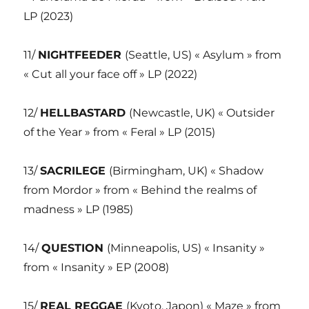
LP (2023)
11/
NIGHTFEEDER
(Seattle, US) « Asylum » from
« Cut all your face off » LP (2022)
12/
HELLBASTARD
(Newcastle, UK) « Outsider
of the Year » from « Feral » LP (2015)
13/
SACRILEGE
(Birmingham, UK) « Shadow
from Mordor » from « Behind the realms of
madness » LP (1985)
14/
QUESTION
(Minneapolis, US) « Insanity »
from « Insanity » EP (2008)
15/
REAL REGGAE
(Kyoto, Japon) « Maze » from