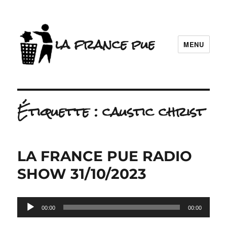
la france pue
MENU
Étiquette :
caustic christ
LA FRANCE PUE RADIO
SHOW 31/10/2023
Lecteur
00:00
00:00
audio