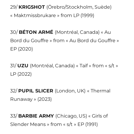
29/
KRIGSHOT
(Örebro/Stockholm, Suède)
« Maktmissbrukare » from LP (1999)
30/
BÉTON ARMÉ
(Montréal, Canada) « Au
Bord du Gouffre » from « Au Bord du Gouffre »
EP (2020)
31/
UZU
(Montréal, Canada) « Taïf » from « s/t »
LP (2022)
32/
PUPIL SLICER
(London, UK)
« Thermal
Runaway » (2023)
33/
BARBIE ARMY
(Chicago, US) « Girls of
Slender Means » from « s/t » EP (1991)