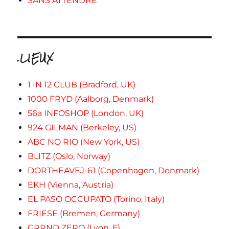
SANS ATTENDRE
.LIEUX
1 IN 12 CLUB (Bradford, UK)
1000 FRYD (Aalborg, Denmark)
56a INFOSHOP (London, UK)
924 GILMAN (Berkeley, US)
ABC NO RIO (New York, US)
BLITZ (Oslo, Norway)
DORTHEAVEJ-61 (Copenhagen, Denmark)
EKH (Vienna, Austria)
EL PASO OCCUPATO (Torino, Italy)
FRIESE (Bremen, Germany)
GRRND ZERO (Lyon, F)