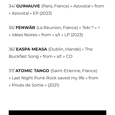
34/
GUIMAUVE
(Paris, France) « Azovstal » from
« Azovstal » EP (2023)
35/
FENWÄR
(La Réunion, France) « Teki ? » +
« Idées Noires » from « s/t » LP (2023)
36/
EASPA MEASA
(Dublin, Irlande) « The
Buckfast Song » from « s/t » CD
37/
ATOMIC TANGO
(Saint-Etienne, France)
« Last Night Punk Rock saved my life » from
« Privés de Sortie » (2021)