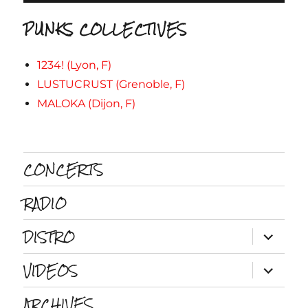
PUNKS COLLECTIVES
1234! (Lyon, F)
LUSTUCRUST (Grenoble, F)
MALOKA (Dijon, F)
CONCERTS
RADIO
DISTRO
ouvrir
le
sous-
VIDEOS
menu
ouvrir
le
sous-
ARCHIVES
menu