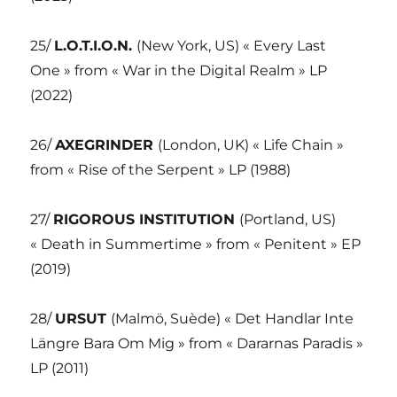
25/
L.O.T.I.O.N.
(New York, US) « Every Last
One » from « War in the Digital Realm » LP
(2022)
26/
AXEGRINDER
(London, UK) « Life Chain »
from « Rise of the Serpent » LP (1988)
27/
RIGOROUS INSTITUTION
(Portland, US)
« Death in Summertime » from « Penitent » EP
(2019)
28/
URSUT
(Malmö, Suède) « Det Handlar Inte
Längre Bara Om Mig » from « Dararnas Paradis »
LP (2011)