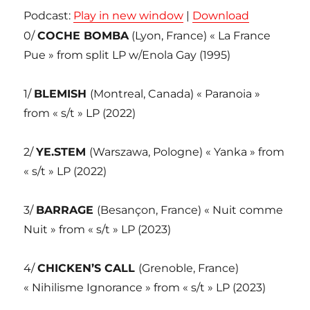
Podcast:
Play in new window
|
Download
0/
COCHE BOMBA
(Lyon, France) « La France
Pue » from split LP w/Enola Gay (1995)
1/
BLEMISH
(Montreal, Canada) « Paranoia »
from « s/t » LP (2022)
2/
YE.STEM
(Warszawa, Pologne) « Yanka » from
« s/t » LP (2022)
3/
BARRAGE
(Besançon, France) « Nuit comme
Nuit » from « s/t » LP (2023)
4/
CHICKEN’S CALL
(Grenoble, France)
« Nihilisme Ignorance » from « s/t » LP (2023)