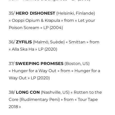
35/
HERO DISHONEST
(Helsinki, Finlande)
« Ooppi Opium & Krapula » from « Let your
Poison Scream » LP (2004)
36/
ZYFILIS
(Malmö, Suède) « Smittan » from
« Alla Ska Ha » LP (2020)
37/
SWEEPING PROMISES
(Boston, US)
« Hunger for a Way Out » from « Hunger for a
Way Out » LP (2020)
38/
LONG CON
(Nashville, US) « Rotten to the
Core (Rudimentary Peni) » from « Tour Tape
2018 »