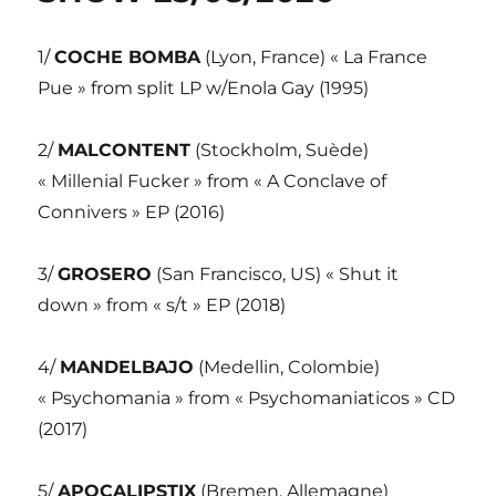
1/
COCHE BOMBA
(Lyon, France) « La France
Pue » from split LP w/Enola Gay (1995)
2/
MALCONTENT
(Stockholm, Suède)
« Millenial Fucker » from « A Conclave of
Connivers » EP (2016)
3/
GROSERO
(San Francisco, US) « Shut it
down » from « s/t » EP (2018)
4/
MANDELBAJO
(Medellin, Colombie)
« Psychomania » from « Psychomaniaticos » CD
(2017)
5/
APOCALIPSTIX
(Bremen, Allemagne)