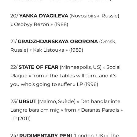
20/
YANKA DYAGILEVA
(Novosibirsk, Russie)
« Osobyy Rezon » (1988)
21/
GRADZHDANSKAYA OBORONA
(Omsk,
Russie) « Kak Listouka » (1989)
22/
STATE OF FEAR
(Minneapolis, US) « Social
Plague » from « The Tables will turn…and it’s
you who’s going to suffer » LP (1996)
23/
URSUT
(Malmö, Suède) « Det handlar inte
Längre bara om mig » from « Daranas Paradis »
LP (2011)
24/
RUDIMENTARY PENI
(London, UK) « The