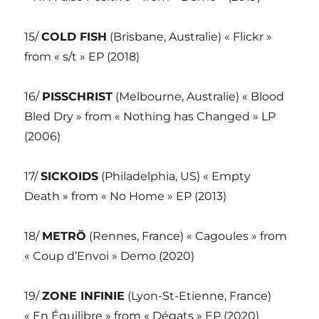
15/
COLD FISH
(Brisbane, Australie) « Flickr »
from « s/t » EP (2018)
16/
PISSCHRIST
(Melbourne, Australie) « Blood
Bled Dry » from « Nothing has Changed » LP
(2006)
17/
SICKOIDS
(Philadelphia, US) « Empty
Death » from « No Home » EP (2013)
18/
METRÖ
(Rennes, France) « Cagoules » from
« Coup d’Envoi » Demo (2020)
19/
ZONE INFINIE
(Lyon-St-Etienne, France)
« En Équilibre » from « Dégats » EP (2020)