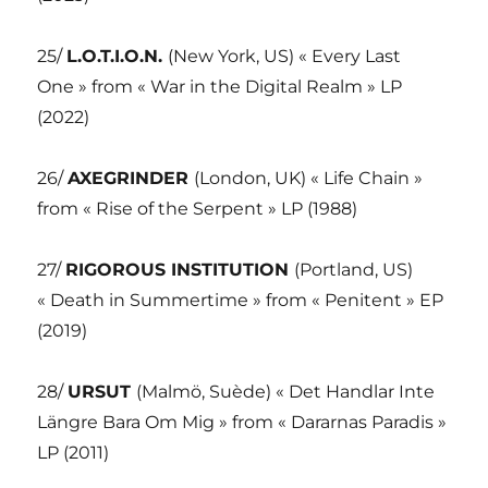
25/
L.O.T.I.O.N.
(New York, US) « Every Last
One » from « War in the Digital Realm » LP
(2022)
26/
AXEGRINDER
(London, UK) « Life Chain »
from « Rise of the Serpent » LP (1988)
27/
RIGOROUS INSTITUTION
(Portland, US)
« Death in Summertime » from « Penitent » EP
(2019)
28/
URSUT
(Malmö, Suède) « Det Handlar Inte
Längre Bara Om Mig » from « Dararnas Paradis »
LP (2011)