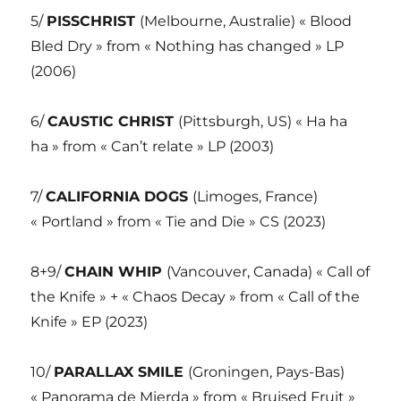
5/
PISSCHRIST
(Melbourne, Australie) « Blood
Bled Dry » from « Nothing has changed » LP
(2006)
6/
CAUSTIC CHRIST
(Pittsburgh, US) « Ha ha
ha » from « Can’t relate » LP (2003)
7/
CALIFORNIA DOGS
(Limoges, France)
« Portland » from « Tie and Die » CS (2023)
8+9/
CHAIN WHIP
(Vancouver, Canada) « Call of
the Knife » + « Chaos Decay » from « Call of the
Knife » EP (2023)
10/
PARALLAX SMILE
(Groningen, Pays-Bas)
« Panorama de Mierda » from « Bruised Fruit »