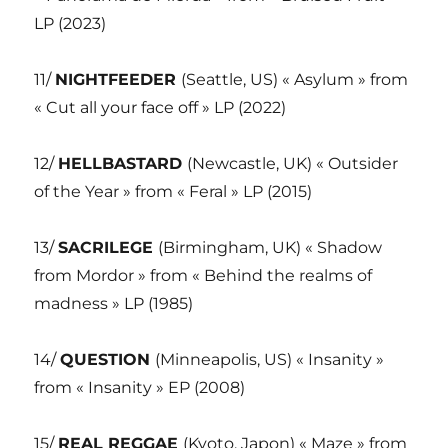
LP (2023)
11/
NIGHTFEEDER
(Seattle, US) « Asylum » from
« Cut all your face off » LP (2022)
12/
HELLBASTARD
(Newcastle, UK) « Outsider
of the Year » from « Feral » LP (2015)
13/
SACRILEGE
(Birmingham, UK) « Shadow
from Mordor » from « Behind the realms of
madness » LP (1985)
14/
QUESTION
(Minneapolis, US) « Insanity »
from « Insanity » EP (2008)
15/
REAL REGGAE
(Kyoto, Japon) « Maze » from