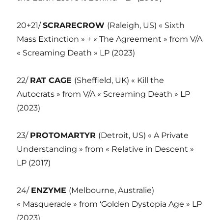
20+21/
SCRARECROW
(Raleigh, US) « Sixth
Mass Extinction » + « The Agreement » from V/A
« Screaming Death » LP (2023)
22/
RAT CAGE
(Sheffield, UK) « Kill the
Autocrats » from V/A « Screaming Death » LP
(2023)
23/
PROTOMARTYR
(Detroit, US) « A Private
Understanding » from « Relative in Descent »
LP (2017)
24/
ENZYME
(Melbourne, Australie)
« Masquerade » from ‘Golden Dystopia Age » LP
(2023)