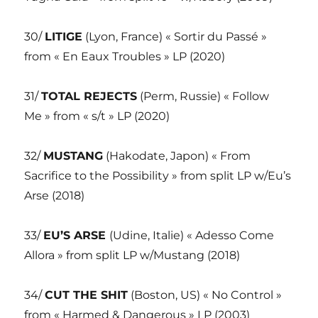
30/
LITIGE
(Lyon, France) « Sortir du Passé »
from « En Eaux Troubles » LP (2020)
31/
TOTAL REJECTS
(Perm, Russie) « Follow
Me » from « s/t » LP (2020)
32/
MUSTANG
(Hakodate, Japon) « From
Sacrifice to the Possibility » from split LP w/Eu’s
Arse (2018)
33/
EU’S ARSE
(Udine, Italie) « Adesso Come
Allora » from split LP w/Mustang (2018)
34/
CUT THE SHIT
(Boston, US) « No Control »
from « Harmed & Dangerous » LP (2003)