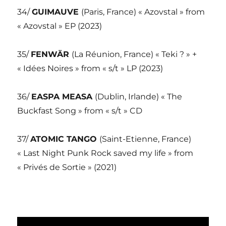
34/
GUIMAUVE
(Paris, France) « Azovstal » from
« Azovstal » EP (2023)
35/
FENWÄR
(La Réunion, France) « Teki ? » +
« Idées Noires » from « s/t » LP (2023)
36/
EASPA MEASA
(Dublin, Irlande) « The
Buckfast Song » from « s/t » CD
37/
ATOMIC TANGO
(Saint-Etienne, France)
« Last Night Punk Rock saved my life » from
« Privés de Sortie » (2021)