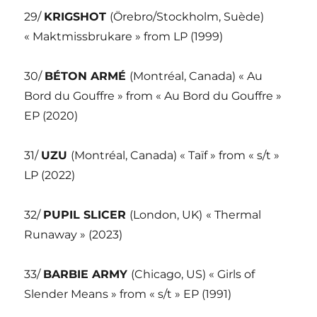
29/
KRIGSHOT
(Örebro/Stockholm, Suède)
« Maktmissbrukare » from LP (1999)
30/
BÉTON ARMÉ
(Montréal, Canada) « Au
Bord du Gouffre » from « Au Bord du Gouffre »
EP (2020)
31/
UZU
(Montréal, Canada) « Taïf » from « s/t »
LP (2022)
32/
PUPIL SLICER
(London, UK)
« Thermal
Runaway » (2023)
33/
BARBIE ARMY
(Chicago, US) « Girls of
Slender Means » from « s/t » EP (1991)