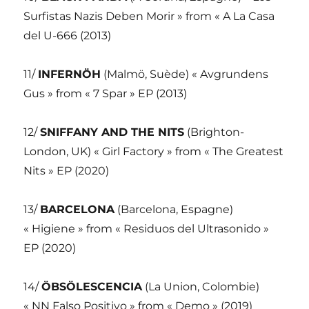
Surfistas Nazis Deben Morir » from « A La Casa
del U-666 (2013)
11/
INFERNÖH
(Malmö, Suède) « Avgrundens
Gus » from « 7 Spar » EP (2013)
12/
SNIFFANY AND THE NITS
(Brighton-
London, UK) « Girl Factory » from « The Greatest
Nits » EP (2020)
13/
BARCELONA
(Barcelona, Espagne)
« Higiene » from « Residuos del Ultrasonido »
EP (2020)
14/
ÖBSÖLESCENCIA
(La Union, Colombie)
« NN Falso Positivo » from « Demo » (2019)