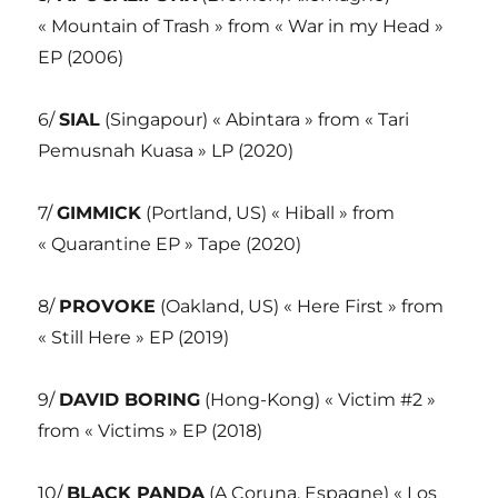
« Mountain of Trash » from « War in my Head »
EP (2006)
6/
SIAL
(Singapour) « Abintara » from « Tari
Pemusnah Kuasa » LP (2020)
7/
GIMMICK
(Portland, US) « Hiball » from
« Quarantine EP » Tape (2020)
8/
PROVOKE
(Oakland, US) « Here First » from
« Still Here » EP (2019)
9/
DAVID BORING
(Hong-Kong) « Victim #2 »
from « Victims » EP (2018)
10/
BLACK PANDA
(A Coruna, Espagne) « Los