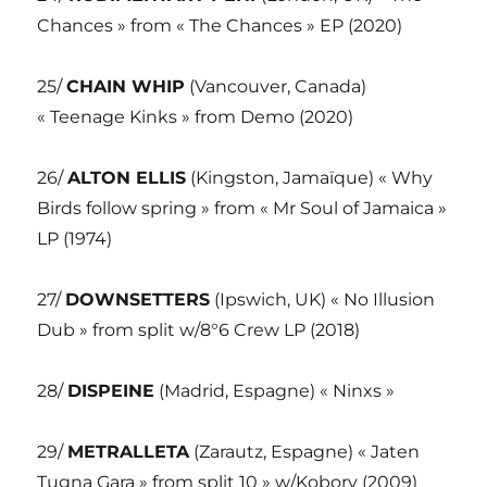
Chances » from « The Chances » EP (2020)
25/
CHAIN WHIP
(Vancouver, Canada)
« Teenage Kinks » from Demo (2020)
26/
ALTON ELLIS
(Kingston, Jamaïque) « Why
Birds follow spring » from « Mr Soul of Jamaica »
LP (1974)
27/
DOWNSETTERS
(Ipswich, UK) « No Illusion
Dub » from split w/8°6 Crew LP (2018)
28/
DISPEINE
(Madrid, Espagne) « Ninxs »
29/
METRALLETA
(Zarautz, Espagne) « Jaten
Tugna Gara » from split 10 » w/Kobory (2009)