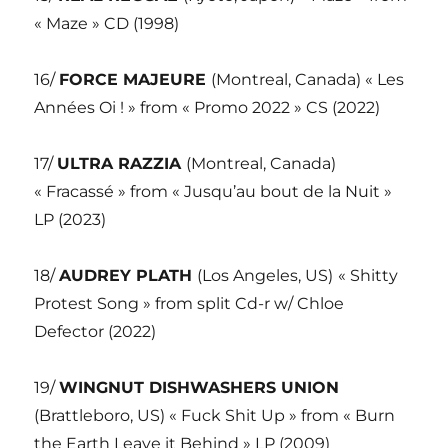
« Maze » CD (1998)
16/
FORCE MAJEURE
(Montreal, Canada) « Les
Années Oi ! » from « Promo 2022 » CS (2022)
17/
ULTRA RAZZIA
(Montreal, Canada)
« Fracassé » from « Jusqu’au bout de la Nuit »
LP (2023)
18/
AUDREY PLATH
(Los Angeles, US)
« Shitty
Protest Song » from split Cd-r w/ Chloe
Defector (2022)
19/
WINGNUT DISHWASHERS UNION
(Brattleboro, US) « Fuck Shit Up » from « Burn
the Earth Leave it Behind » LP (2009)