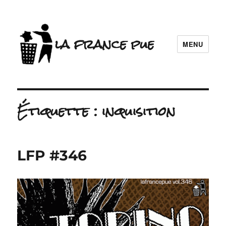
la france pue
MENU
Étiquette :
inquisition
LFP #346