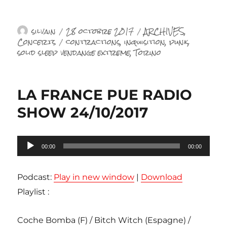
Auteur
Publié
Catégories
silvain
28 octobre 2017
ARCHIVES
,
le
Étiquettes
Concerts
contractions
,
inquisition
,
punk
,
solid sleep vendange extreme
,
Torino
LA FRANCE PUE RADIO
SHOW 24/10/2017
Lecteur
00:00
00:00
audio
Podcast:
Play in new window
|
Download
Playlist :
Coche Bomba (F) / Bitch Witch (Espagne) /