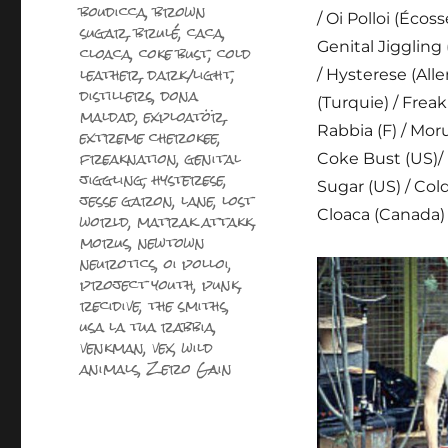
boudicca
,
brown
/ Oi Polloi (Éco
sugar
,
brulé
,
caca
,
Genital Jiggling 
cloaca
,
coke bust
,
cold
leather
,
dark/light
,
/ Hysterese (All
distillers
,
dona
(Turquie) / Freak
maldad
,
exploatör
,
Rabbia (F) / Moru
extreme cherokee
,
freaknation
,
genital
Coke Bust (US)/
jiggling
,
hysterese
,
Sugar (US) / Cold
jesse garon
,
lane
,
lost
Cloaca (Canada) 
world
,
matrak attakk
,
morus
,
newtown
neurotics
,
oi polloi
,
project youth
,
punk
,
recidive
,
the smiths
,
usa la tua rabbia
,
venkman
,
vex
,
wild
animals
,
Zero Gain