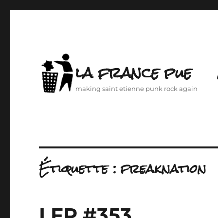
la france pue
making saint etienne punk rock again
Étiquette :
freaknation
LFP #353