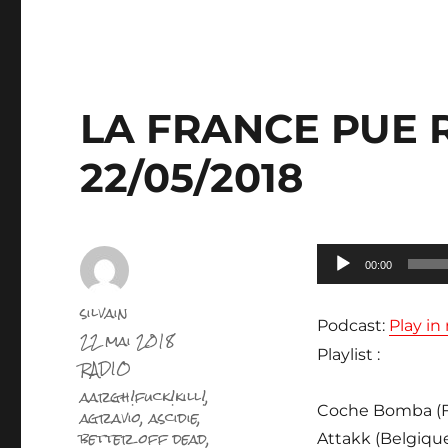
LA FRANCE PUE
22/05/2018
Lecteur
00:00
audio
Auteur
silvain
Podcast:
Play i
Publié
22 mai 2018
le
Playlist :
Catégories
RADIO
Étiquettes
aargh!fuck!kill!
,
Coche Bomba (F) /
agravio
,
ascidie
,
better off dead
,
Attakk (Belgique