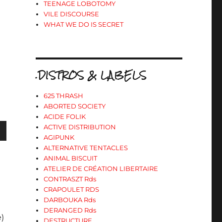
TEENAGE LOBOTOMY
VILE DISCOURSE
WHAT WE DO IS SECRET
.DISTROS & LABELS
625 THRASH
ABORTED SOCIETY
ACIDE FOLIK
ACTIVE DISTRIBUTION
AGIPUNK
ALTERNATIVE TENTACLES
ANIMAL BISCUIT
s
ATELIER DE CRÉATION LIBERTAIRE
CONTRASZT Rds
CRAPOULET RDS
ter
DARBOUKA Rds
DERANGED Rds
e)
DESTRUCTURE