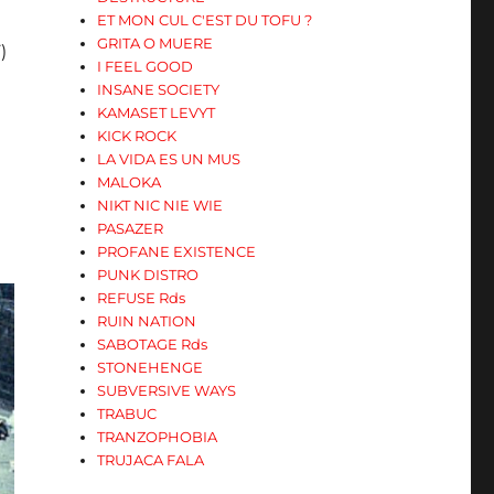
r
ET MON CUL C'EST DU TOFU ?
GRITA O MUERE
)
.
I FEEL GOOD
INSANE SOCIETY
KAMASET LEVYT
KICK ROCK
LA VIDA ES UN MUS
MALOKA
NIKT NIC NIE WIE
PASAZER
PROFANE EXISTENCE
PUNK DISTRO
REFUSE Rds
RUIN NATION
SABOTAGE Rds
STONEHENGE
SUBVERSIVE WAYS
TRABUC
TRANZOPHOBIA
TRUJACA FALA