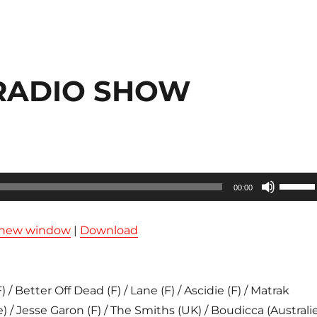
 RADIO SHOW
Utilisez
00:00
les
flèches
n new window
|
Download
haut/ba
pour
augmen
 Better Off Dead (F) / Lane (F) / Ascidie (F) / Matrak
ou
) / Jesse Garon (F) / The Smiths (UK) / Boudicca (Australi