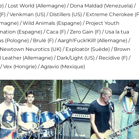
diminue
sse) / Lost World (Allemagne) / Dona Maldad (Venezuela) /
le
(F) / Venkman (US) / Distillers (US) / Extreme Cherokee (F
volume
emagne) / Wild Animals (Espagne) / Project Youth
nation (Espagne) / Caca (F) / Zero Gain (F) / Usa la tua
s (Pologne) / Brulé (F) / Aargh!Fuck!Kill! (Allemagne) /
 Newtown Neurotics (UK) / Exploatör (Suède) / Brown
 Leather (Allemagne) / Dark/Light (US) / Recidive (F) /
/ Vex (Hongrie) / Agravio (Mexique)