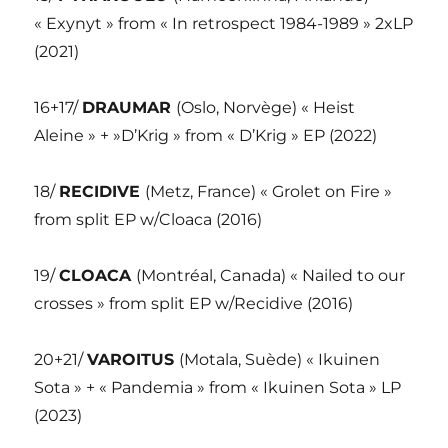
« Exynyt » from « In retrospect 1984-1989 » 2xLP
(2021)
16+17/
DRAUMAR
(Oslo, Norvège) « Heist
Aleine » + »D’Krig » from « D’Krig » EP (2022)
18/
RECIDIVE
(Metz, France) « Grolet on Fire »
from split EP w/Cloaca (2016)
19/
CLOACA
(Montréal, Canada) « Nailed to our
crosses » from split EP w/Recidive (2016)
20+21/
VAROITUS
(Motala, Suède) « Ikuinen
Sota » + « Pandemia » from « Ikuinen Sota » LP
(2023)