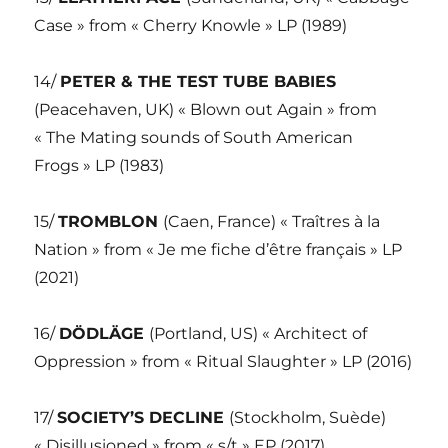
Case » from « Cherry Knowle » LP (1989)
14/
PETER & THE TEST TUBE BABIES
(Peacehaven, UK) « Blown out Again » from
« The Mating sounds of South American
Frogs » LP (1983)
15/
TROMBLON
(Caen, France) « Traîtres à la
Nation » from « Je me fiche d’être français » LP
(2021)
16/
DÖDLÄGE
(Portland, US) « Architect of
Oppression » from « Ritual Slaughter » LP (2016)
17/
SOCIETY’S DECLINE
(Stockholm, Suède)
« Disillusioned » from « s/t » EP (2017)