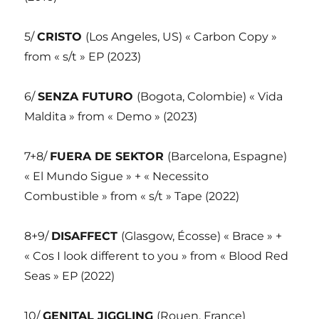
5/
CRISTO
(Los Angeles, US) « Carbon Copy »
from « s/t » EP (2023)
6/
SENZA FUTURO
(Bogota, Colombie) « Vida
Maldita » from « Demo » (2023)
7+8/
FUERA DE SEKTOR
(Barcelona, Espagne)
« El Mundo Sigue » + « Necessito
Combustible » from « s/t » Tape (2022)
8+9/
DISAFFECT
(Glasgow, Écosse) « Brace » +
« Cos I look different to you » from « Blood Red
Seas » EP (2022)
10/
GENITAL JIGGLING
(Rouen, France)