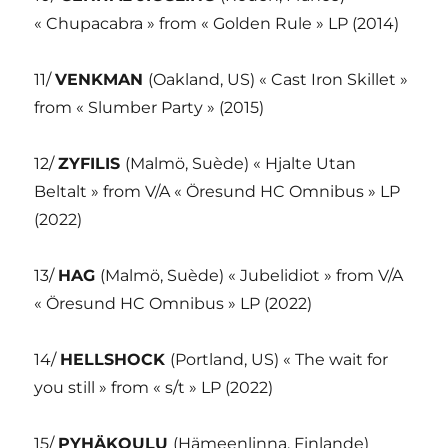
« Chupacabra » from « Golden Rule » LP (2014)
11/
VENKMAN
(Oakland, US) « Cast Iron Skillet »
from « Slumber Party » (2015)
12/
ZYFILIS
(Malmö, Suède) « Hjalte Utan
Beltalt » from V/A « Öresund HC Omnibus » LP
(2022)
13/
HAG
(Malmö, Suède) « Jubelidiot » from V/A
« Öresund HC Omnibus » LP (2022)
14/
HELLSHOCK
(Portland, US) « The wait for
you still » from « s/t » LP (2022)
15/
PYHÄKOULU
(Hämeenlinna, Finlande)