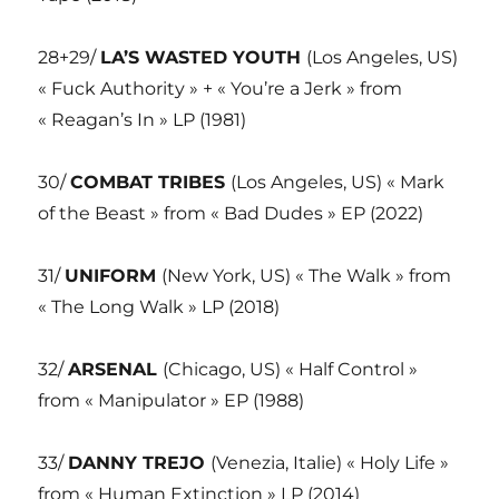
28+29/
LA’S WASTED YOUTH
(Los Angeles, US)
« Fuck Authority » + « You’re a Jerk » from
« Reagan’s In » LP (1981)
30/
COMBAT TRIBES
(Los Angeles, US) « Mark
of the Beast » from « Bad Dudes » EP (2022)
31/
UNIFORM
(New York, US) « The Walk » from
« The Long Walk » LP (2018)
32/
ARSENAL
(Chicago, US) « Half Control »
from « Manipulator » EP (1988)
33/
DANNY TREJO
(Venezia, Italie) « Holy Life »
from « Human Extinction » LP (2014)