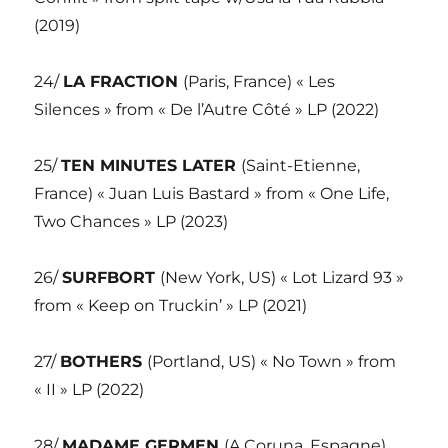
(2019)
24/
LA FRACTION
(Paris, France) « Les
Silences » from « De l’Autre Côté » LP (2022)
25/
TEN MINUTES LATER
(Saint-Etienne,
France) « Juan Luis Bastard » from « One Life,
Two Chances » LP (2023)
26/
SURFBORT
(New York, US) « Lot Lizard 93 »
from « Keep on Truckin’ » LP (2021)
27/
BOTHERS
(Portland, US) « No Town » from
« II » LP (2022)
28/
MADAME GERMEN
(A Coruna, Espagne)