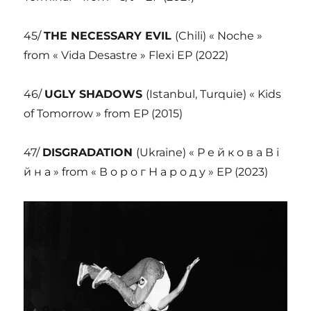
45/
THE NECESSARY EVIL
(Chili) « Noche »
from « Vida Desastre » Flexi EP (2022)
46/
UGLY SHADOWS
(Istanbul, Turquie) « Kids
of Tomorrow » from EP (2015)
47/
DISGRADATION
(Ukraine) « Р е й к о в а В і
й н а » from « В о р о г Н а р о д у » EP (2023)