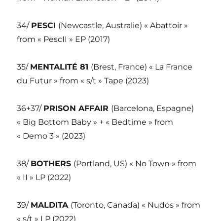
34/
PESCI
(Newcastle, Australie) « Abattoir »
from « PescII » EP (2017)
35/
MENTALITÉ 81
(Brest, France) « La France
du Futur » from « s/t » Tape (2023)
36+37/
PRISON AFFAIR
(Barcelona, Espagne)
« Big Bottom Baby » + « Bedtime » from
« Demo 3 » (2023)
38/
BOTHERS
(Portland, US) « No Town » from
« II » LP (2022)
39/
MALDITA
(Toronto, Canada) « Nudos » from
« s/t » LP (2022)