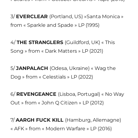
3/
EVERCLEAR
(Portland, US) »Santa Monica »
from « Sparkle and Spade » LP (1995)
4/
THE STRANGLERS
(Guildford, UK) « This
Song » from « Dark Matters » LP (2021)
5/
JANPALACH
(Odesa, Ukraine) « Wag the
Dog » from « Celestials » LP (2022)
6/
REVENGEANCE
(Lisboa, Portugal) « No Way
Out » from « John Q Citizen » LP (2012)
7/
AARGH FUCK KILL
(Hamburg, Allemagne)
« AFK » from « Modern Warfare » LP (2016)