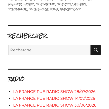
minutes later
,
the brood
,
the stranglers
,
tromblon
,
turquoise
,
volp
,
yleiset syyt
RECHERCHER
RE
Recherche
pour :
RADIO
LA FRANCE PUE RADIO SHOW 28/07/2026
LA FRANCE PUE RADIO SHOW 14/07/2026
LA FRANCE PUE RADIO SHOW 30/06/2026