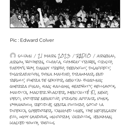
Pic : Edward Colver
Auteur
Publié
Catégories
Étiquettes
silvain
21 mars 2023
RADIO
arsenal
,
le
arsou
,
bothers
,
cloaca
,
combat tribes
,
cristo
,
daddy's boy
,
danny trejo
,
deepxcut
,
disaffect
,
disgradation
,
dona maldad
,
draumar
,
end
result
,
fuera de sektor
,
genital jiggling
,
guerra final
,
hag
,
hailgun
,
headbutt
,
hellshock
,
maldita
,
master blaster
,
mentalité 81
,
nexo
,
pesci
,
potere negativo
,
prison affair
,
punk
,
pyhakoulu
,
recidive
,
senza futuro
,
socio la
difekta
,
speedozer
,
tangled lines
,
the necessary
evil
,
ugly shadows
,
uniform
,
varoitus
,
venkman
,
wasted youth
,
zyfilis