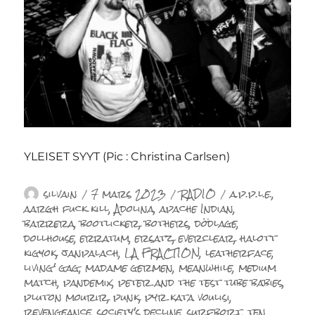
YLEISET SYYT (Pic : Christina Carlsen)
Auteur
Publié
Catégories
Étiquettes
silvain
7 mars 2023
RADIO
a.p.p.l.e.
,
le
aargh fuck kill
,
Adolina
,
apache Indian
,
barrera
,
bootlicker
,
bothers
,
dödlage
,
dollhouse
,
erratum
,
ersatz
,
everclear
,
halott
kigyok
,
janpalach
,
LA FRACTION
,
leatherface
,
living' gag
,
madame germen
,
meanwhile
,
medium
match
,
pandemix
,
peter and the test tube babies
,
pluton mourir
,
punk
,
pyr kata voulisi
,
revengeance
,
society's decline
,
surfbort
,
ten