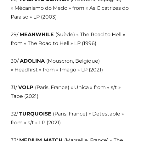
« Mécanismo do Medo » from « As Cicatrizes do
Paraiso » LP (2003)
29/
MEANWHILE
(Suède) « The Road to Hell »
from « The Road to Hell » LP (1996)
30/
ADOLINA
(Mouscron, Belgique)
« Headfirst » from « Imago » LP (2021)
31/
VOLP
(Paris, France) « Unica » from « s/t »
Tape (2021)
32/
TURQUOISE
(Paris, France) « Detestable »
from « s/t » LP (2021)
33/
MEDIUM MATCH
(Marseille, France) « The