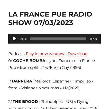
LA FRANCE PUE RADIO
SHOW 07/03/2023
Lecteur
00:00
00:00
audio
Podcast:
Play in new window
|
Download
0/
COCHE BOMBA
(Lyon, France) « La France
Pue » from split LP w/Enola Gay (1995)
1/
BARRERA
(Mallorca, Espagne) « Impulso »
from « Visiones Nocturnas » LP (2021)
2/
THE BROOD
(Philadelphia, US) « Dying
Futures » from « October Dreams » Tape (2016)