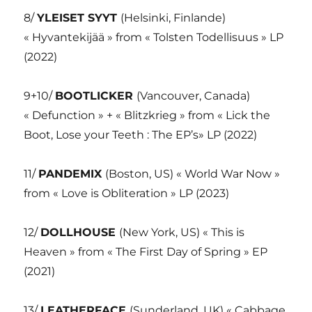
8/
YLEISET SYYT
(Helsinki, Finlande)
« Hyvantekijää » from « Tolsten Todellisuus » LP
(2022)
9+10/
BOOTLICKER
(Vancouver, Canada)
« Defunction » + « Blitzkrieg » from « Lick the
Boot, Lose your Teeth : The EP’s» LP (2022)
11/
PANDEMIX
(Boston, US) « World War Now »
from « Love is Obliteration » LP (2023)
12/
DOLLHOUSE
(New York, US) « This is
Heaven » from « The First Day of Spring » EP
(2021)
13/
LEATHERFACE
(Sunderland, UK) « Cabbage