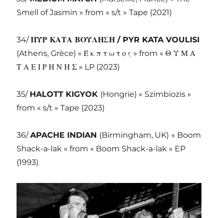
Smell of Jasmin » from « s/t » Tape (2021)
34/
ΠΥΡ ΚΑΤΑ ΒΟΥΛΗΣΗ / PYR KATA VOULISI
(Athens, Grèce) « Έ κ π τ ω τ ο ς » from « Θ Υ Μ Α
Τ Α Ε Ι Ρ Η Ν Η Σ » LP (2023)
35/
HALOTT KIGYOK
(Hongrie) « Szimbiozis »
from « s/t » Tape (2023)
36/
APACHE INDIAN
(Birmingham, UK)
« Boom
Shack-a-lak » from « Boom Shack-a-lak » EP
(1993)