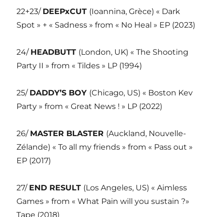
22+23/
DEEPxCUT
(Ioannina, Grèce) « Dark
Spot » + « Sadness » from « No Heal » EP (2023)
24/
HEADBUTT
(London, UK) « The Shooting
Party II » from « Tildes » LP (1994)
25/
DADDY’S BOY
(Chicago, US) « Boston Kev
Party » from « Great News ! » LP (2022)
26/
MASTER BLASTER
(Auckland, Nouvelle-
Zélande) « To all my friends » from « Pass out »
EP (2017)
27/
END RESULT
(Los Angeles, US) « Aimless
Games » from « What Pain will you sustain ?»
Tape (2018)