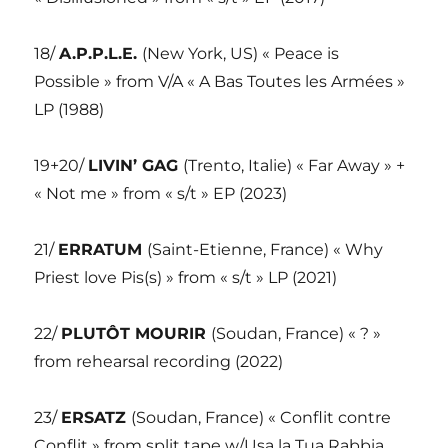
18/
A.P.P.L.E.
(New York, US) « Peace is
Possible » from V/A « A Bas Toutes les Armées »
LP (1988)
19+20/
LIVIN’ GAG
(Trento, Italie) « Far Away » +
« Not me » from « s/t » EP (2023)
21/
ERRATUM
(Saint-Etienne, France) « Why
Priest love Pis(s) » from « s/t » LP (2021)
22/
PLUTÔT MOURIR
(Soudan, France) « ? »
from rehearsal recording (2022)
23/
ERSATZ
(Soudan, France) « Conflit contre
Conflit » from split tape w/Usa la Tua Rabbia