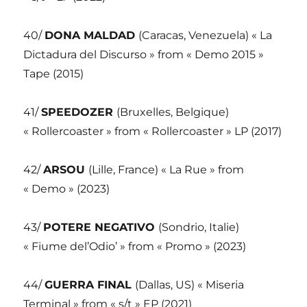
40/
DONA MALDAD
(Caracas, Venezuela) « La
Dictadura del Discurso » from « Demo 2015 »
Tape (2015)
41/
SPEEDOZER
(Bruxelles, Belgique)
« Rollercoaster » from « Rollercoaster » LP (2017)
42/
ARSOU
(Lille, France) « La Rue » from
« Demo » (2023)
43/
POTERE NEGATIVO
(Sondrio, Italie)
« Fiume del’Odio’ » from « Promo » (2023)
44/
GUERRA FINAL
(Dallas, US) « Miseria
Terminal » from « s/t » EP (2021)