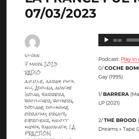
07/03/2023
Lecteur
00:00
audio
Auteur
silvain
Podcast:
Play i
Publié
7 mars 2023
le
0/
COCHE BOM
Catégories
RADIO
Gay (1995)
Étiquettes
a.p.p.l.e.
,
aargh fuck
kill
,
Adolina
,
apache
Indian
,
barrera
,
1/
BARRERA
(Ma
bootlicker
,
bothers
,
LP (2021)
dödlage
,
dollhouse
,
erratum
,
ersatz
,
everclear
,
halott
2/
THE BROOD
kigyok
,
janpalach
,
LA
Dreams » Tape (
FRACTION
,