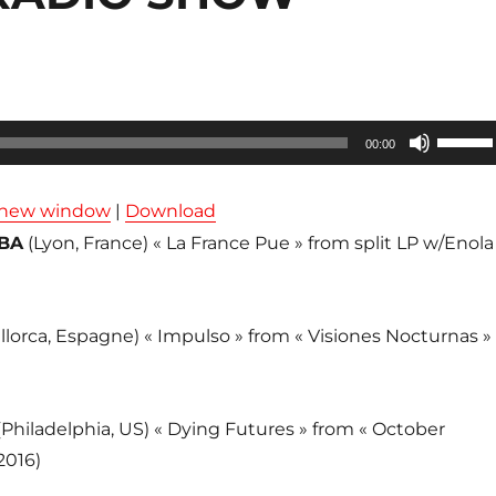
Utilisez
00:00
les
flèches
n new window
|
Download
haut/ba
BA
(Lyon, France) « La France Pue » from split LP w/Enola
pour
augmen
ou
llorca, Espagne) « Impulso » from « Visiones Nocturnas »
diminue
le
volume
(Philadelphia, US) « Dying Futures » from « October
2016)