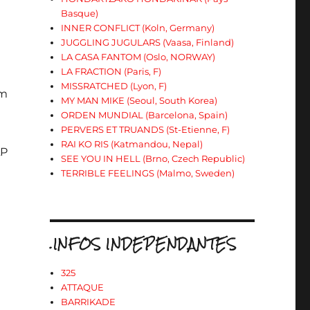
Basque)
INNER CONFLICT (Koln, Germany)
JUGGLING JUGULARS (Vaasa, Finland)
LA CASA FANTOM (Oslo, NORWAY)
LA FRACTION (Paris, F)
MISSRATCHED (Lyon, F)
om
MY MAN MIKE (Seoul, South Korea)
ORDEN MUNDIAL (Barcelona, Spain)
PERVERS ET TRUANDS (St-Etienne, F)
RAI KO RIS (Katmandou, Nepal)
LP
SEE YOU IN HELL (Brno, Czech Republic)
TERRIBLE FEELINGS (Malmo, Sweden)
)
.INFOS INDEPENDANTES
325
ATTAQUE
BARRIKADE