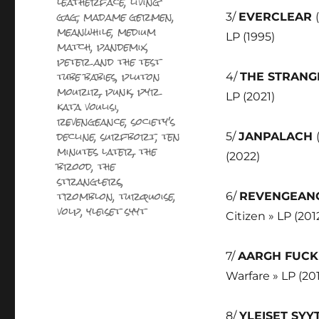
leatherface
,
living'
gag
,
madame germen
,
3/
EVERCLEAR
meanwhile
,
medium
LP (1995)
match
,
pandemix
,
peter and the test
tube babies
,
pluton
4/
THE STRAN
mourir
,
punk
,
pyr
LP (2021)
kata voulisi
,
revengeance
,
society's
decline
,
surfbort
,
ten
5/
JANPALACH
minutes later
,
the
(2022)
brood
,
the
stranglers
,
tromblon
,
turquoise
,
6/
REVENGEAN
volp
,
yleiset syyt
Citizen » LP (201
7/
AARGH FUCK
Warfare » LP (20
8/
YLEISET SYY