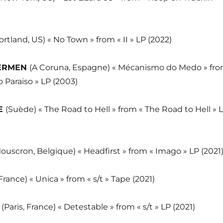
ortland, US) « No Town » from « II » LP (2022)
ERMEN
(A Coruna, Espagne) « Mécanismo do Medo » fr
o Paraiso » LP (2003)
E
(Suède) « The Road to Hell » from « The Road to Hell » 
ouscron, Belgique) « Headfirst » from « Imago » LP (2021
 France) « Unica » from « s/t » Tape (2021)
E
(Paris, France) « Detestable » from « s/t » LP (2021)