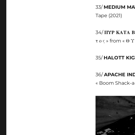
33/
MEDIUM M
Tape (2021)
34/
ΠΥΡ ΚΑΤΑ Β
τ ο ς » from « Θ 
35/
HALOTT KI
36/
APACHE IN
« Boom Shack-a-l