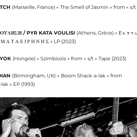
ATCH
(Marseille, France) « The Smell of Jasmin » from « s/t
ΟΥΛΗΣΗ / PYR KATA VOULISI
(Athens, Grèce) « Έ κ π τ 
Υ Μ Α Τ Α Ε Ι Ρ Η Ν Η Σ » LP (2023)
GYOK
(Hongrie) « Szimbiozis » from « s/t » Tape (2023)
DIAN
(Birmingham, UK)
« Boom Shack-a-lak » from
ak » EP (1993)