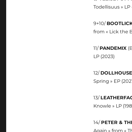
Todellisuus » LP 
9+10/
BOOTLIC
from « Lick the 
11/
PANDEMIX
(
LP (2023)
12/
DOLLHOUS
Spring » EP (202
13/
LEATHERFA
Knowle » LP (198
14/
PETER & TH
Again » from « T