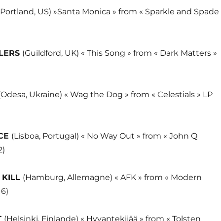
(Portland, US) »Santa Monica » from « Sparkle and Spade 
GLERS
(Guildford, UK) « This Song » from « Dark Matters »
(Odesa, Ukraine) « Wag the Dog » from « Celestials » LP
CE
(Lisboa, Portugal) « No Way Out » from « John Q
2)
 KILL
(Hamburg, Allemagne) « AFK » from « Modern
16)
T
(Helsinki, Finlande) « Hyvantekijää » from « Tolsten