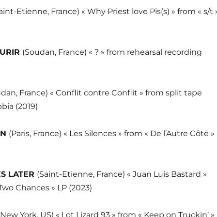
aint-Etienne, France) « Why Priest love Pis(s) » from « s/t 
URIR
(Soudan, France) « ? » from rehearsal recording
dan, France) « Conflit contre Conflit » from split tape
bia (2019)
ON
(Paris, France) « Les Silences » from « De l’Autre Côté »
ES LATER
(Saint-Etienne, France) « Juan Luis Bastard »
 Two Chances » LP (2023)
(New York, US) « Lot Lizard 93 » from « Keep on Truckin’ »