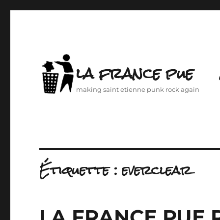
la france pue
making saint etienne punk rock again
Étiquette :
everclear
LA FRANCE PUE