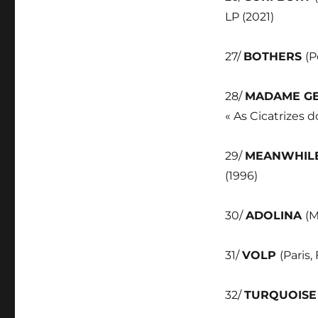
LP (2021)
27/
BOTHERS
(P
28/
MADAME G
« As Cicatrizes d
29/
MEANWHIL
(1996)
30/
ADOLINA
(M
31/
VOLP
(Paris,
32/
TURQUOIS