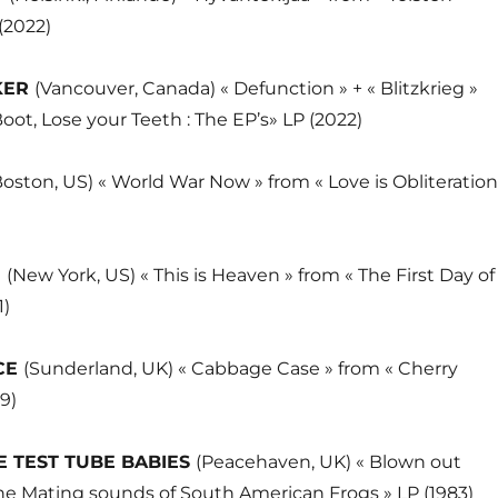
(2022)
KER
(Vancouver, Canada) « Defunction » + « Blitzkrieg »
Boot, Lose your Teeth : The EP’s» LP (2022)
Boston, US) « World War Now » from « Love is Obliteration
E
(New York, US) « This is Heaven » from « The First Day of
1)
CE
(Sunderland, UK) « Cabbage Case » from « Cherry
9)
E TEST TUBE BABIES
(Peacehaven, UK) « Blown out
he Mating sounds of South American Frogs » LP (1983)