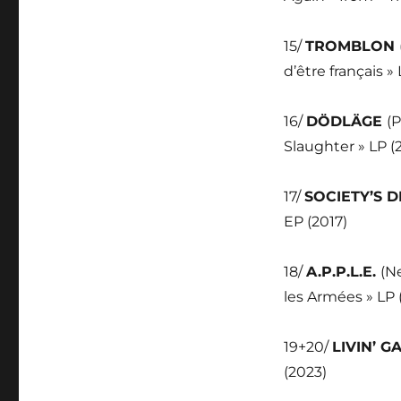
15/
TROMBLON
d’être français » 
16/
DÖDLÄGE
(P
Slaughter » LP (
17/
SOCIETY’S 
EP (2017)
18/
A.P.P.L.E.
(N
les Armées » LP 
19+20/
LIVIN’ G
(2023)