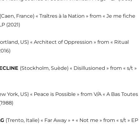
(Caen, France) « Traîtres à la Nation » from « Je me fiche
LP (2021)
ortland, US) « Architect of Oppression » from « Ritual
2016)
DECLINE
(Stockholm, Suède) « Disillusioned » from « s/t »
ew York, US) « Peace is Possible » from V/A « A Bas Toutes
(1988)
AG
(Trento, Italie) « Far Away » + « Not me » from « s/t » EP