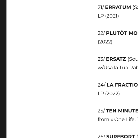
21/
ERRATUM
(S
LP (2021)
22/
PLUTÔT MO
(2022)
23/
ERSATZ
(Sou
w/Usa la Tua Rab
24/
LA FRACTI
LP (2022)
25/
TEN MINUT
from « One Life,
26/
SURFBORT