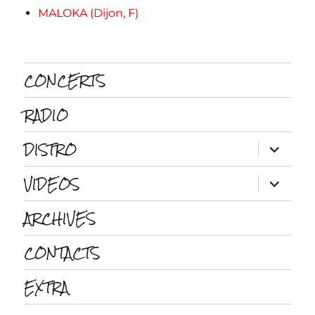
MALOKA (Dijon, F)
CONCERTS
RADIO
DISTRO
ouvrir
le
sous-
VIDEOS
menu
ouvrir
le
sous-
ARCHIVES
menu
CONTACTS
EXTRA