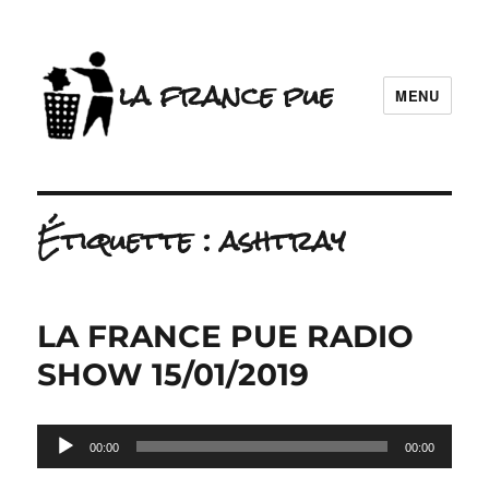
la france pue
MENU
Étiquette :
ashtray
LA FRANCE PUE RADIO
SHOW 15/01/2019
Lecteur
00:00
00:00
audio