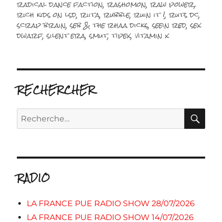
radical dance faction
,
rashomon
,
raw power
,
rich kids on lsd
,
riita
,
rubble
,
ruin it !
,
ruts dc
,
scrap brain
,
seb & the rhaa dicks
,
seein red
,
sex
dwarf
,
silent era
,
smut
,
tipex
,
vitamin x
RECHERCHER
RE
Recherche
pour :
RADIO
LA FRANCE PUE RADIO SHOW 28/07/2026
LA FRANCE PUE RADIO SHOW 14/07/2026