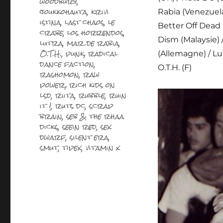
woodbury
,
joukkohauta
,
krivi
Rabia (Venezuela)
istina
,
last chaos
,
le
Better Off Dead 
crabe
,
los horrendos
,
Dism (Malaysie) /
lutra
,
mar de rabia
,
O.T.H.
,
punk
,
radical
(Allemagne) / Lutr
dance faction
,
O.T.H. (F)
rashomon
,
raw
power
,
rich kids on
lsd
,
riita
,
rubble
,
ruin
it !
,
ruts dc
,
scrap
brain
,
seb & the rhaa
dicks
,
seein red
,
sex
dwarf
,
silent era
,
smut
,
tipex
,
vitamin x