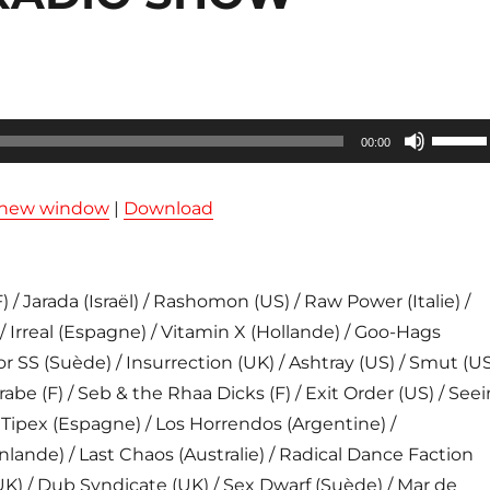
Utilisez
00:00
les
flèches
n new window
|
Download
haut/ba
pour
augmen
/ Jarada (Israël) / Rashomon (US) / Raw Power (Italie) /
ou
 / Irreal (Espagne) / Vitamin X (Hollande) / Goo-Hags
diminue
or SS (Suède) / Insurrection (UK) / Ashtray (US) / Smut (U
le
 Crabe (F) / Seb & the Rhaa Dicks (F) / Exit Order (US) / Seei
volume
 Tipex (Espagne) / Los Horrendos (Argentine) /
lande) / Last Chaos (Australie) / Radical Dance Faction
UK) / Dub Syndicate (UK) / Sex Dwarf (Suède) / Mar de