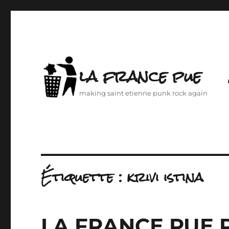
la france pue
making saint etienne punk rock again
Étiquette :
krivi istina
LA FRANCE PUE