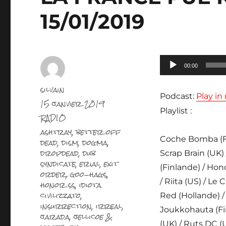
15/01/2019
Lecteur
00:00
audio
Auteur
silvain
Podcast:
Play i
Publié
15 janvier 2019
le
Playlist :
Catégories
RADIO
Étiquettes
ashtray
,
better off
Coche Bomba (F) 
dead
,
dism
,
dogma
,
dropdead
,
dub
Scrap Brain (UK)
syndicate
,
erial
,
exit
(Finlande) / Hon
order
,
goo-hags
,
/ Riita (US) / Le
honor ss
,
idiota
civilizzato
,
Red (Hollande) /
insurrection
,
irreal
,
Joukkohauta (Fin
jarada
,
jellicoe &
(UK) / Ruts DC (