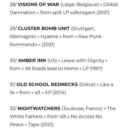
28/
VISIONS OF WAR
(Liège, Belgique) « Global
Damnation » from split LP w/Arrogant (2021)
29/
CLUSTER BOMB UNIT
(Stuttgart,
Allemagne) « Hyaene » from « Raw Punk
Kommando » (2021)
30/
AMBER INN
(US) « Leave with Dignity »
from « All Roads lead to Home » LP (1997)
31/
OLD SCHOOL REDNECKS
(Grèce) « Like a
lie » from « s/t » EP (2014)
32/
NIGHTWATCHERS
(Toulouse, France) « The
White Fathers » from V/A « No Access No
Peace » Tape (2021)