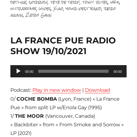
decline
,
sorrow
,
tete de cerf
,
toxic rites
,
ubik
,
ultrabomb
,
wipes
,
Xiao
,
your pest band
,
zero
again
,
Zero Gain
LA FRANCE PUE RADIO
SHOW 19/10/2021
Lecteur
00:00
00:00
audio
Podcast:
Play in new window
|
Download
0/
COCHE BOMBA
(Lyon, France) « La France
Pue » from split LP w/Enola Gay (1995)
1/
THE MOOR
(Vancouver, Canada)
« Backbiter » from « From Smoke and Sorrow »
LP (2021)