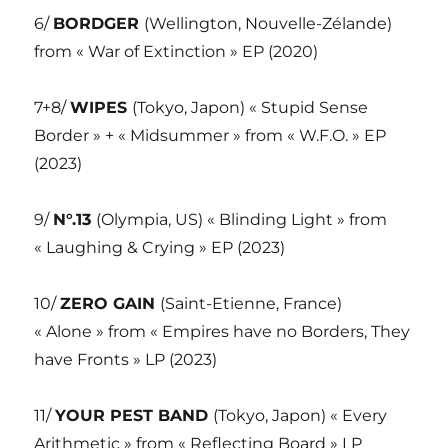
6/
BORDGER
(Wellington, Nouvelle-Zélande)
from « War of Extinction » EP (2020)
7+8/
WIPES
(Tokyo, Japon) « Stupid Sense
Border » + « Midsummer » from « W.F.O. » EP
(2023)
9/
N°.13
(Olympia, US) « Blinding Light » from
« Laughing & Crying » EP (2023)
10/
ZERO GAIN
(Saint-Etienne, France)
« Alone » from « Empires have no Borders, They
have Fronts » LP (2023)
11/
YOUR PEST BAND
(Tokyo, Japon) « Every
Arithmetic » from « Reflecting Board » LP