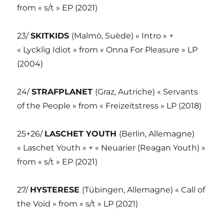
from « s/t » EP (2021)
23/
SKITKIDS
(Malmö, Suède) « Intro » +
« Lycklig Idiot » from « Onna For Pleasure » LP
(2004)
24/
STRAFPLANET
(Graz, Autriche) « Servants
of the People » from « Freizeitstress » LP (2018)
25+26/
LASCHET YOUTH
(Berlin, Allemagne)
« Laschet Youth » + « Neuarier (Reagan Youth) »
from « s/t » EP (2021)
27/
HYSTERESE
(Tübingen, Allemagne) « Call of
the Void » from « s/t » LP (2021)