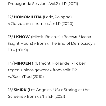
Propaganda Sessions Vol.2 » LP (2021)
12/
HOMOMILITIA
(Lodz, Pologne)
« Odrzucam » from « s/t » LP (2020)
13/
I KNOW
(Minsk, Belarus) «Восемь Часов
(Eight Hours) » from « The End of Democracy »
10 » (2009)
14/
MIHOEN !
(Utrecht, Hollande) « Ik ben
tegen zinloos gewerk » from split EP
w/Seein’Red (2010)
15/
SMIRK
(Los Angeles, US) « Staring at the
Screens » from « s/t » EP (2021)