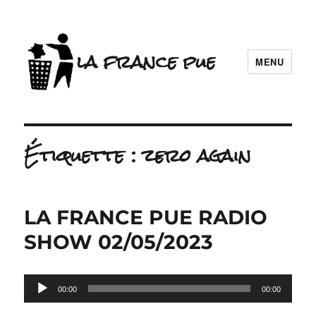
la france pue
MENU
Étiquette :
zero again
LA FRANCE PUE RADIO
SHOW 02/05/2023
Lecteur
00:00
00:00
audio