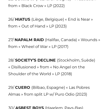
from « Black Crow » LP (2022)
26/
HIATUS
(Liège, Belgique) « End is Near »
from « Out of Hand » LP (2023)
27/
NAPALM RAID
(Halifax, Canada) « Wounds »
from « Wheel of War » LP (2017)
28/
SOCIETY’S DECLINE
(Stockholm, Suède)
« Disillusioned » from « No Angel on the
Shoulder of the World » LP (2018)
29/
CUERO
(Bilbao, Espagne) « Las Pobres
Almas » from split LP w/ Puro Odio (2023)
30/
ASBEST BOYS
(Haarlem, Pays-Bas)