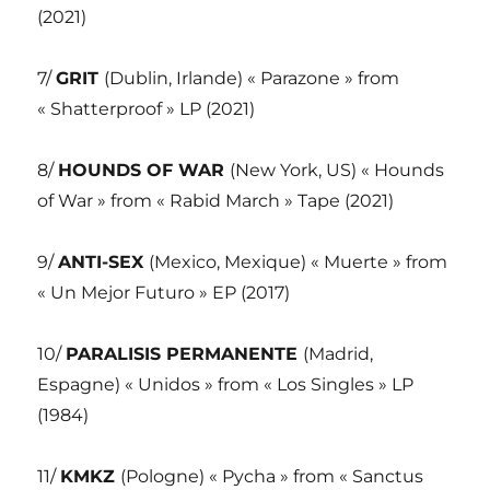
(2021)
7/
GRIT
(Dublin, Irlande) « Parazone » from
« Shatterproof » LP (2021)
8/
HOUNDS OF WAR
(New York, US) « Hounds
of War » from « Rabid March » Tape (2021)
9/
ANTI-SEX
(Mexico, Mexique) « Muerte » from
« Un Mejor Futuro » EP (2017)
10/
PARALISIS PERMANENTE
(Madrid,
Espagne) « Unidos » from « Los Singles » LP
(1984)
11/
KMKZ
(Pologne) « Pycha » from « Sanctus