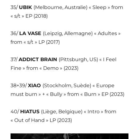
35/
UBIK
(Melbourne, Australie) « Sleep » from
« s/t » EP (2018)
36/
LA VASE
(Leipzig, Allemagne) « Adultes »
from « s/t » LP (2017)
37/
ADDICT BRAIN
(Pittsburgh, US) « I Feel
Fine » from « Demo » (2023)
38+39/
XIAO
(Stockholm, Suède) « Europe
must burn » + « Bully » from « Burn » EP (2023)
40/
HIATUS
(Liège, Belgique) « Intro » from
« Out of Hand » LP (2023)