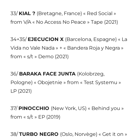
33/
KIAL ?
(Bretagne, France) « Red Social »
from V/A « No Access No Peace » Tape (2021)
34+35/
EJECUCION X
(Barcelona, Espagne) « La
Vida no Vale Nada » + « Bandera Roja y Negra »
from « s/t » Demo (2021)
36/
BARAKA FACE JUNTA
(Kolobrzeg,
Pologne) « Obojetnie » from « Test Systemu »
LP (2021)
37/
PINOCCHIO
(New York, US) « Behind you »
from « s/t » EP (2019)
38/
TURBO NEGRO
(Oslo, Norvège) « Get it on »