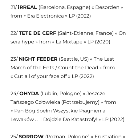
21/
iRREAL
(Barcelona, Espagne) « Desorden »
from « Era Electronica » LP (2022)
22/
TETE DE CERF
(Saint-Etienne, France) « On
sera hype » from « La Mixtape » LP (2020)
23/
NIGHT FEEDER
(Seattle, US) « The Last
March of the Ents / Count the Dead » from
« Cut all of your face off » LP (2022)
24/
OHYDA
(Lublin, Pologne) « Jeszcze
Tańszego Człowieka (Potrzebujemy) » from
« Pan Bóg Spełni Wszystkie Pragnienia
Lewaków . . .I Dojdzie Do Katastrofy! » LP (2022)
25/
SORROW
(Poznan, Pologne) « Frustration »