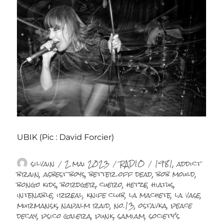
UBIK (Pic : David Forcier)
Auteur
Publié
Catégories
Étiquettes
silvain
2 mai 2023
RADIO
1981
,
addict
le
brain
,
asbest boys
,
better off dead
,
bob mould
,
bongo kids
,
bordger
,
cuero
,
hetze
,
hiatus
,
intenable
,
irreal
,
knife club
,
la machete
,
la vase
,
murmansk
,
napalm raid
,
no.13
,
ostavka
,
peace
decay
,
psico galera
,
punk
,
samiam
,
society's