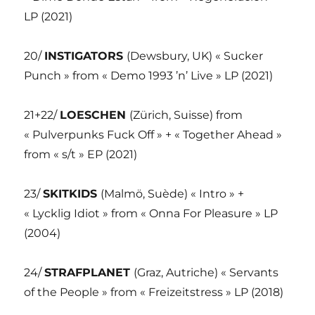
LP (2021)
20/
INSTIGATORS
(Dewsbury, UK) « Sucker
Punch » from « Demo 1993 ’n’ Live » LP (2021)
21+22/
LOESCHEN
(Zürich, Suisse) from
« Pulverpunks Fuck Off » + « Together Ahead »
from « s/t » EP (2021)
23/
SKITKIDS
(Malmö, Suède) « Intro » +
« Lycklig Idiot » from « Onna For Pleasure » LP
(2004)
24/
STRAFPLANET
(Graz, Autriche) « Servants
of the People » from « Freizeitstress » LP (2018)