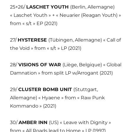
25+26/
LASCHET YOUTH
(Berlin, Allemagne)
« Laschet Youth » + « Neuarier (Reagan Youth) »
from « s/t » EP (2021)
27/
HYSTERESE
(Tübingen, Allemagne) « Call of
the Void » from « s/t » LP (2021)
28/
VISIONS OF WAR
(Liège, Belgique) « Global
Damnation » from split LP w/Arrogant (2021)
29/
CLUSTER BOMB UNIT
(Stuttgart,
Allemagne) « Hyaene » from « Raw Punk
Kommando » (2021)
30/
AMBER INN
(US) « Leave with Dignity »
from « All Roads lead to Home » LP (1997)