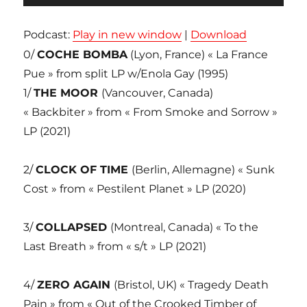
audio
Podcast:
Play in new window
|
Download
0/
COCHE BOMBA
(Lyon, France) « La France
Pue » from split LP w/Enola Gay (1995)
1/
THE MOOR
(Vancouver, Canada)
« Backbiter » from « From Smoke and Sorrow »
LP (2021)
2/
CLOCK OF TIME
(Berlin, Allemagne) « Sunk
Cost » from « Pestilent Planet » LP (2020)
3/
COLLAPSED
(Montreal, Canada) « To the
Last Breath » from « s/t » LP (2021)
4/
ZERO AGAIN
(Bristol, UK) « Tragedy Death
Pain » from « Out of the Crooked Timber of