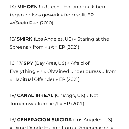
14/
MIHOEN !
(Utrecht, Hollande) « Ik ben
tegen zinloos gewerk » from split EP
w/Seein’Red (2010)
15/
SMIRK
(Los Angeles, US) « Staring at the
Screens » from « s/t » EP (2021)
16+17/
SPY
(Bay Area, US) « Afraid of
Everything » + « Obtained under duress » from
« Habitual Offender » EP (2021)
18/
CANAL IRREAL
(Chicago, US) « Not
Tomorrow » from « s/t » EP (2021)
19/
GENERACION SUICIDA
(Los Angeles, US)
« Dime Donde Estan » from « Regeneracion »