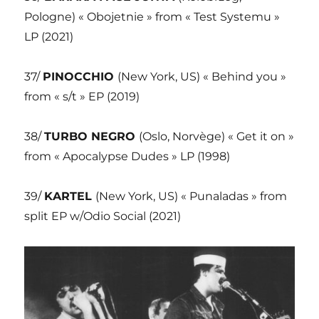
Pologne) « Obojetnie » from « Test Systemu »
LP (2021)
37/
PINOCCHIO
(New York, US) « Behind you »
from « s/t » EP (2019)
38/
TURBO NEGRO
(Oslo, Norvège) « Get it on »
from « Apocalypse Dudes » LP (1998)
39/
KARTEL
(New York, US) « Punaladas » from
split EP w/Odio Social (2021)