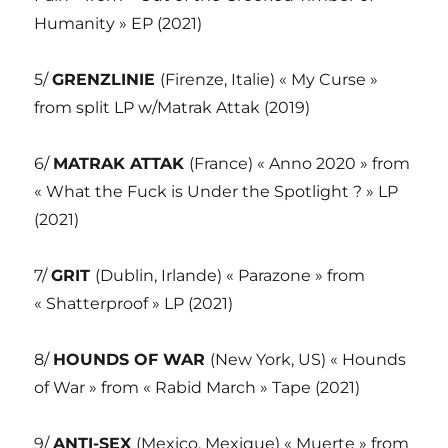
Humanity » EP (2021)
5/
GRENZLINIE
(Firenze, Italie) « My Curse »
from split LP w/Matrak Attak (2019)
6/
MATRAK ATTAK
(France) « Anno 2020 » from
« What the Fuck is Under the Spotlight ? » LP
(2021)
7/
GRIT
(Dublin, Irlande) « Parazone » from
« Shatterproof » LP (2021)
8/
HOUNDS OF WAR
(New York, US) « Hounds
of War » from « Rabid March » Tape (2021)
9/
ANTI-SEX
(Mexico, Mexique) « Muerte » from