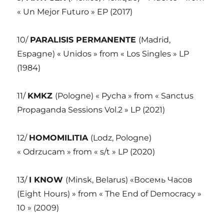
« Un Mejor Futuro » EP (2017)
10/
PARALISIS PERMANENTE
(Madrid,
Espagne) « Unidos » from « Los Singles » LP
(1984)
11/
KMKZ
(Pologne) « Pycha » from « Sanctus
Propaganda Sessions Vol.2 » LP (2021)
12/
HOMOMILITIA
(Lodz, Pologne)
« Odrzucam » from « s/t » LP (2020)
13/
I KNOW
(Minsk, Belarus) «Восемь Часов
(Eight Hours) » from « The End of Democracy »
10 » (2009)