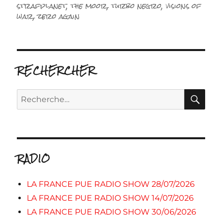
strafplanet
,
the moor
,
turbo negro
,
visions of
war
,
zero again
RECHERCHER
RE
Recherche
pour :
RADIO
LA FRANCE PUE RADIO SHOW 28/07/2026
LA FRANCE PUE RADIO SHOW 14/07/2026
LA FRANCE PUE RADIO SHOW 30/06/2026