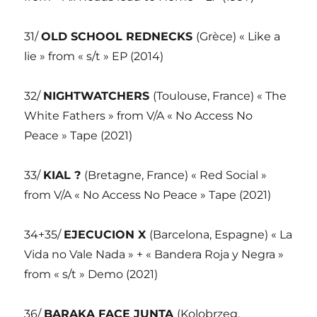
31/
OLD SCHOOL REDNECKS
(Grèce) « Like a
lie » from « s/t » EP (2014)
32/
NIGHTWATCHERS
(Toulouse, France) « The
White Fathers » from V/A « No Access No
Peace » Tape (2021)
33/
KIAL ?
(Bretagne, France) « Red Social »
from V/A « No Access No Peace » Tape (2021)
34+35/
EJECUCION X
(Barcelona, Espagne) « La
Vida no Vale Nada » + « Bandera Roja y Negra »
from « s/t » Demo (2021)
36/
BARAKA FACE JUNTA
(Kolobrzeg,