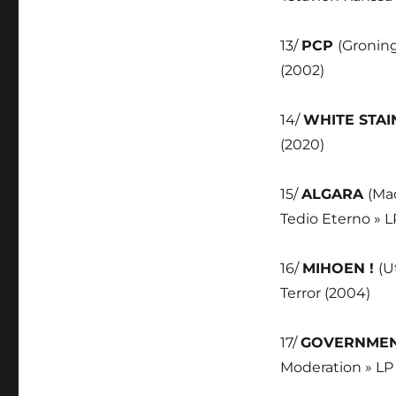
13/
PCP
(Gronin
(2002)
14/
WHITE STA
(2020)
15/
ALGARA
(Mad
Tedio Eterno » L
16/
MIHOEN !
(U
Terror (2004)
17/
GOVERNME
Moderation » LP