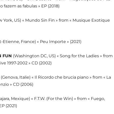
fazem as fabulas » EP (2018)
w York, US) « Mundo Sin Fin » from « Musique Exotique
t-Etienne, France) « Peu Importe » (2021)
N FUN
(Washington DC, US) « Song for the Ladies » from
itive 1997-2002 » CD (2002)
T
(Genova, Italie) « Il Ricordo che brucia piano » from « La
enzio » CD (2006)
ajara, Mexique) « F.T.W. (For the Win) » from « Fuego,
EP (2021)