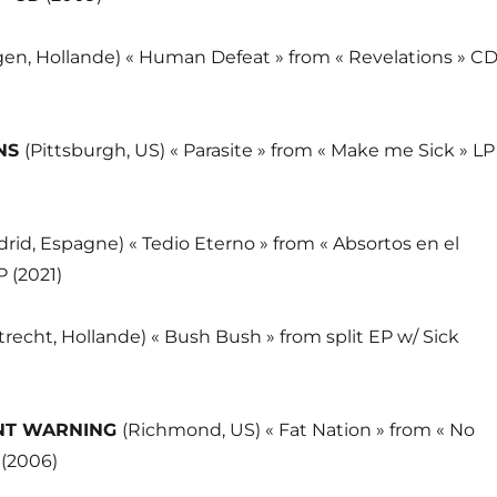
gen, Hollande) « Human Defeat » from « Revelations » C
INS
(Pittsburgh, US) « Parasite » from « Make me Sick » LP
rid, Espagne) « Tedio Eterno » from « Absortos en el
P (2021)
trecht, Hollande) « Bush Bush » from split EP w/ Sick
NT WARNING
(Richmond, US) « Fat Nation » from « No
 (2006)