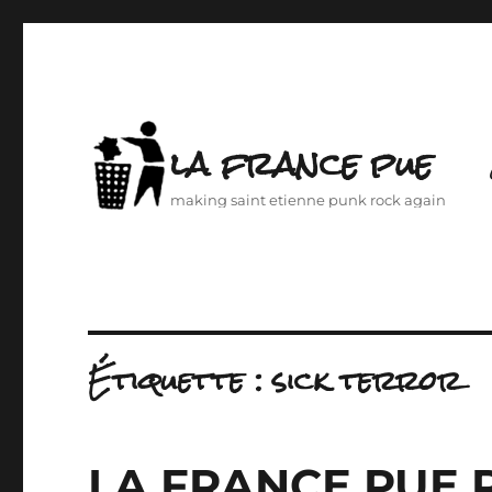
la france pue
making saint etienne punk rock again
Étiquette :
sick terror
LA FRANCE PUE