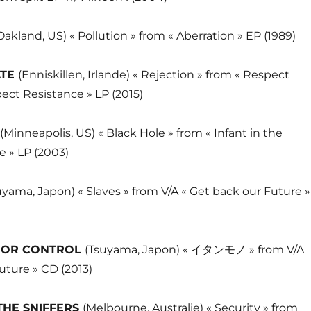
Oakland, US) « Pollution » from « Aberration » EP (1989)
ATE
(Enniskillen, Irlande) « Rejection » from « Respect
ect Resistance » LP (2015)
(Minneapolis, US) « Black Hole » from « Infant in the
 » LP (2003)
uyama, Japon) « Slaves » from V/A « Get back our Future »
MOR CONTROL
(Tsuyama, Japon) « イタンモノ » from V/A
uture » CD (2013)
THE SNIFFERS
(Melbourne, Australie) « Security » from