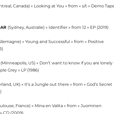
treal, Canada) « Looking at You » from « s/t » Demo Tap
EAR
(Sydney, Australie) « Identifier » from 12 » EP (2019)
 Allemagne) « Young and Successful » from « Positive
5)
Ü
(Minneapolis, US) « Don’t want to know if you are lonely 
le Grey » LP (1986)
land, UK) « It’s a Jungle out there » from « God’s Secret
)
oulouse, France) « Mina en Valita » from « Juominen
 » CD (2009)