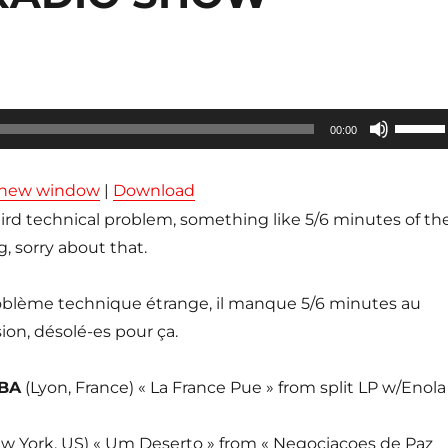
Utilisez
00:00
les
flèches
n new window
|
Download
haut/ba
rd technical problem, something like 5/6 minutes of th
pour
, sorry about that.
augmen
ou
oblème technique étrange, il manque 5/6 minutes au
diminue
ion, désolé-es pour ça.
le
volume
BA
(Lyon, France) « La France Pue » from split LP w/Enola
w York, US) « Um Deserto » from « Negociaçoes de Paz