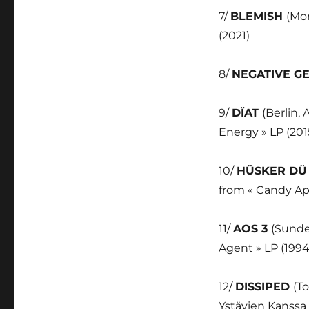
7/
BLEMISH
(Mon
(2021)
8/
NEGATIVE G
9/
DÏAT
(Berlin,
Energy » LP (201
10/
HÜSKER D
from « Candy App
11/
AOS 3
(Sunder
Agent » LP (1994
12/
DISSIPED
(T
Ystävien Kanssa