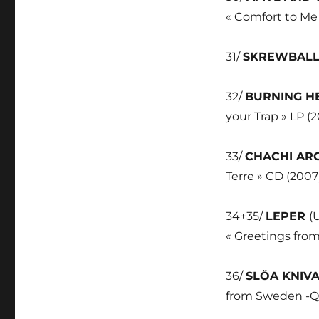
« Comfort to Me 
31/
SKREWBAL
32/
BURNING H
your Trap » LP (2
33/
CHACHI AR
Terre » CD (2007
34+35/
LEPER
(
« Greetings fro
36/
SLÖA KNIV
from Sweden -Qu