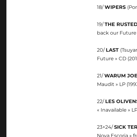
18/
WIPERS
(Por
19/
THE RUSTE
back our Future 
20/
LAST
(Tsuyam
Future » CD (201
21/
WARUM JO
Maudit » LP (199
22/
LES OLIVEN
« Inavailable » LP
23+24/
SICK T
Nova Escoria » f