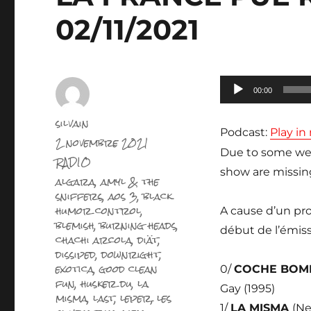
02/11/2021
Lecteur
00:00
audio
Auteur
silvain
Podcast:
Play i
Publié
2 novembre 2021
le
Due to some wei
Catégories
RADIO
show are missing
Étiquettes
algara
,
amyl & the
sniffers
,
aos 3
,
black
humor control
,
A cause d’un pr
blemish
,
burning heads
,
début de l’émiss
chachi arcola
,
diät
,
dissiped
,
downright
,
exotica
,
good clean
0/
COCHE BOM
fun
,
husker du
,
la
Gay (1995)
misma
,
last
,
leper
,
les
1/
LA MISMA
(Ne