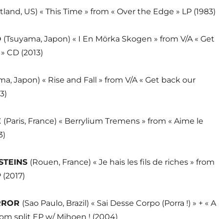
tland, US) « This Time » from « Over the Edge » LP (1983)
D
(Tsuyama, Japon) « I En Mörka Skogen » from V/A « Get
» CD (2013)
a, Japon) « Rise and Fall » from V/A « Get back our
3)
E
(Paris, France) « Berrylium Tremens » from « Aime le
3)
STEINS
(Rouen, France) « Je hais les fils de riches » from
 (2017)
ERROR
(Sao Paulo, Brazil) « Sai Desse Corpo (Porra !) » + « A
rom split EP w/ Mihoen ! (2004)