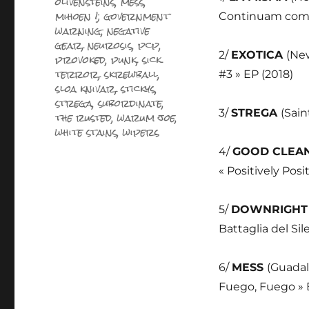
olivensteins
,
mess
,
mihoen !; government
Continuam como 
warning
,
negative
gear
,
neurosis
,
pcp
,
2/
EXOTICA
(Ne
provoked
,
punk
,
sick
terror
,
skrewball
,
#3 » EP (2018)
sloa knivar
,
stickys
,
strega
,
subordinate
,
3/
STREGA
(Sain
the rusted
,
warum joe
,
white stains
,
wipers
4/
GOOD CLEA
« Positively Pos
5/
DOWNRIGH
Battaglia del Sil
6/
MESS
(Guadal
Fuego, Fuego » 