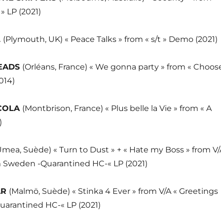
» LP (2021)
L
(Plymouth, UK) « Peace Talks » from « s/t » Demo (2021)
EADS
(Orléans, France) « We gonna party » from « Choos
014)
COLA
(Montbrison, France) « Plus belle la Vie » from « A
)
Umea, Suède) « Turn to Dust » + « Hate my Boss » from V/
m Sweden -Quarantined HC-« LP (2021)
AR
(Malmö, Suède) « Stinka 4 Ever » from V/A « Greetings
arantined HC-« LP (2021)