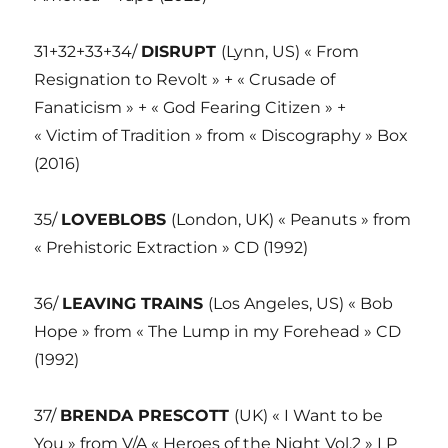
31+32+33+34/
DISRUPT
(Lynn, US) « From
Resignation to Revolt » + « Crusade of
Fanaticism » + « God Fearing Citizen » +
« Victim of Tradition » from « Discography » Box
(2016)
35/
LOVEBLOBS
(London, UK) « Peanuts » from
« Prehistoric Extraction » CD (1992)
36/
LEAVING TRAINS
(Los Angeles, US) « Bob
Hope » from « The Lump in my Forehead » CD
(1992)
37/
BRENDA PRESCOTT
(UK) « I Want to be
You » from V/A « Heroes of the Night Vol.2 » LP