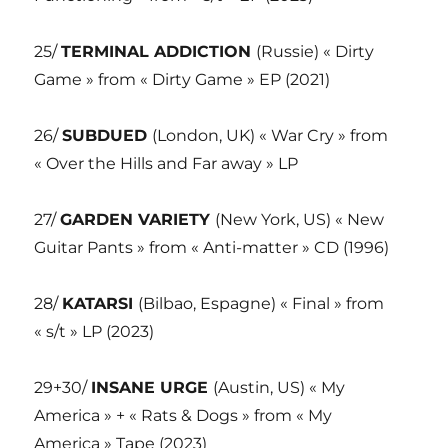
25/
TERMINAL ADDICTION
(Russie) « Dirty
Game » from « Dirty Game » EP (2021)
26/
SUBDUED
(London, UK) « War Cry » from
« Over the Hills and Far away » LP
27/
GARDEN VARIETY
(New York, US) « New
Guitar Pants » from « Anti-matter » CD (1996)
28/
KATARSI
(Bilbao, Espagne) « Final » from
« s/t » LP (2023)
29+30/
INSANE URGE
(Austin, US) « My
America » + « Rats & Dogs » from « My
America » Tape (2023)