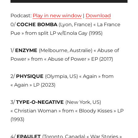
audio
Podcast:
Play in new window
|
Download
0/
COCHE BOMBA
(Lyon, France) « La France
Pue » from split LP w/Enola Gay (1995)
1/
ENZYME
(Melbourne, Australie) « Abuse of
Power » from « Abuse of Power » EP (2017)
2/
PHYSIQUE
(Olympia, US) « Again » from
« Again » LP (2023)
3/
TYPE-O-NEGATIVE
(New York, US)
« Christian Woman » from « Bloody Kisses » LP
(1993)
4/
EPAULET
(Toronto, Canada) « War Stories »