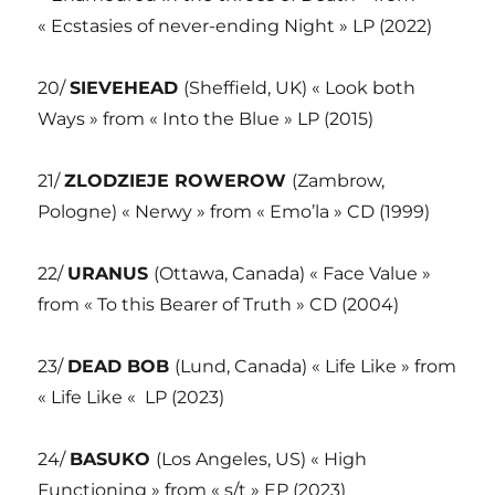
« Ecstasies of never-ending Night » LP (2022)
20/
SIEVEHEAD
(Sheffield, UK) « Look both
Ways » from « Into the Blue » LP (2015)
21/
ZLODZIEJE ROWEROW
(Zambrow,
Pologne) « Nerwy » from « Emo’la » CD (1999)
22/
URANUS
(Ottawa, Canada) « Face Value »
from « To this Bearer of Truth » CD (2004)
23/
DEAD BOB
(Lund, Canada) « Life Like » from
« Life Like « LP (2023)
24/
BASUKO
(Los Angeles, US) « High
Functioning » from « s/t » EP (2023)