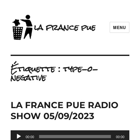
la france pue
MENU
Étiquette :
type-o-
negative
LA FRANCE PUE RADIO
SHOW 05/09/2023
Lecteur
00:00
00:00