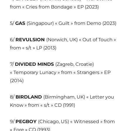
from « Cries from Bondage » EP (2023)
5/
GAS
(Singapour) « Guilt » from Demo (2023)
6/
REVULSION
(Norwich, UK) « Out of Touch »
from « s/t » LP (2013)
7/
DIVIDED MINDS
(Zagreb, Croatie)
« Temporary Lunacy » from « Strangers » EP
(2014)
8/
BIRDLAND
(Birmingham, UK) « Letter you
Know » from « s/t » CD (1991)
9/
PEGBOY
(Chicago, US) « Witnessed » from
« Fore » CD (1993)