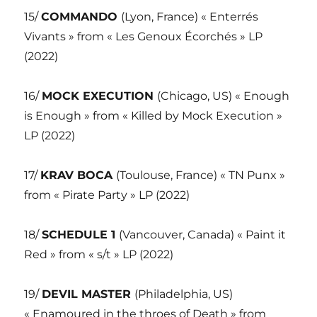
15/
COMMANDO
(Lyon, France) « Enterrés
Vivants » from « Les Genoux Écorchés » LP
(2022)
16/
MOCK EXECUTION
(Chicago, US) « Enough
is Enough » from « Killed by Mock Execution »
LP (2022)
17/
KRAV BOCA
(Toulouse, France) « TN Punx »
from « Pirate Party » LP (2022)
18/
SCHEDULE 1
(Vancouver, Canada) « Paint it
Red » from « s/t » LP (2022)
19/
DEVIL MASTER
(Philadelphia, US)
« Enamoured in the throes of Death » from