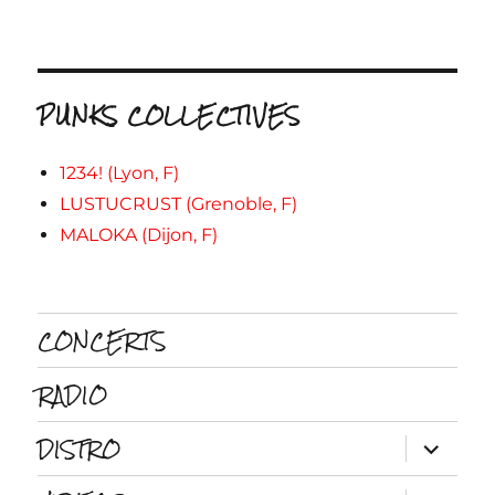
PUNKS COLLECTIVES
1234! (Lyon, F)
LUSTUCRUST (Grenoble, F)
MALOKA (Dijon, F)
CONCERTS
RADIO
DISTRO
ouvrir
le
sous-